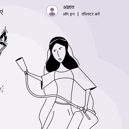
अज्ञात
एं
लॉग इन
|
रजिस्टर करें