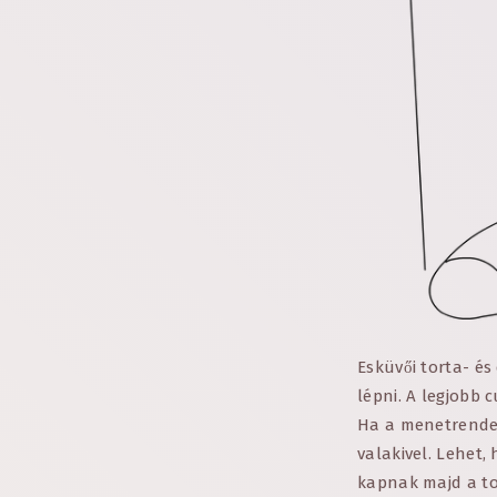
Esküvői torta- é
lépni. A legjobb
Ha a menetrended
valakivel. Lehet,
kapnak majd a to