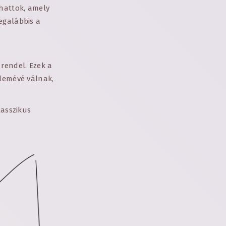
thattok, amely
egalábbis a
 rendel. Ezek a
elemévé válnak,
lasszikus