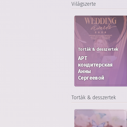
Világszerte
Torták & desszertek
АРТ
кондитерская
Анны
Сергеевой
Torták & desszertek