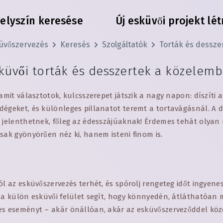
elyszín keresése
Új esküvői projekt lé
üvőszervezés
Keresés
Szolgáltatók
Torták és dessze
küvői torták és desszertek a közelem
 amit választotok, kulcsszerepet játszik a nagy napon: díszíti 
dégeket, és különleges pillanatot teremt a tortavágásnál. A d
t jelenthetnek, főleg az édesszájúaknak! Érdemes tehát olyan
sak gyönyörűen néz ki, hanem isteni finom is.
ól az esküvőszervezés terhét, és spórolj rengeteg időt ingyene
z a külön esküvői felület segít, hogy könnyedén, átláthatóan 
es eseményt – akár önállóan, akár az esküvőszerveződdel kö