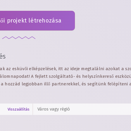
ői projekt létrehozása
és
az esküvői elképzelések, itt az ideje megtalálni azokat a szo
 álomnapodat! A fejlett szolgáltató- és helyszínkereső eszkö
 hozzád legjobban illő partnerekkel, és segítünk felépíteni 
Visszaállítás