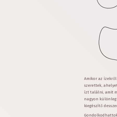
Amikor az ízekrő
szerettek, ahely
ízt találni, amit 
nagyon különlege
kiegészítő dessze
Gondolkodhattok 