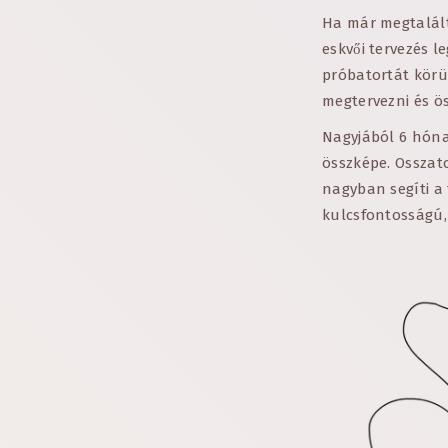
Ha már megtalált
eskvői tervezés l
próbatortát körül
megtervezni és ös
Nagyjából 6 hóna
összképe. Osszato
nagyban segíti a 
kulcsfontosságú,