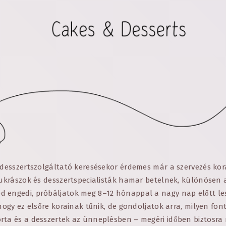
s desszertszolgáltató keresésekor érdemes már a szervezés ko
 cukrászok és desszertspecialisták hamar betelnek, különösen 
 engedi, próbáljatok meg 8–12 hónappal a nagy nap előtt le
 hogy ez elsőre korainak tűnik, de gondoljatok arra, milyen fon
rta és a desszertek az ünneplésben – megéri időben biztosra