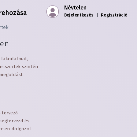
Névtelen
trehozása
Bejelentkezés
|
Regisztráció
rtek
ben
a lakodalmat,
esszertek szintén
 megoldást
s tervező
megtervezd és
zösen dolgozol