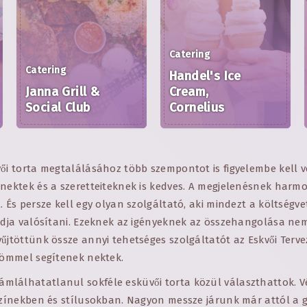
Catering
Catering
Handel's Ice
Janna Grill &
Cream,
Social Club
Cornelius
ői torta megtalálásához több szempontot is figyelembe kell v
nektek és a szeretteiteknek is kedves. A megjelenésnek harmo
. És persze kell egy olyan szolgáltató, aki mindezt a költségv
tudja valósítani. Ezeknek az igényeknek az összehangolása nem
űjtöttünk össze annyi tehetséges szolgáltatót az Eskvői Terve
örömmel segítenek nektek.
lálhatatlanul sokféle esküvői torta közül választhattok. Vé
 színekben és stílusokban. Nagyon messze járunk már attól a 