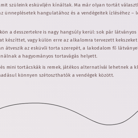
amit szüleink esküvőjén kínáltak. Ma már olyan tortát válasz
k az ünneplésetek hangulatához és a vendégeitek ízléséhez – l
ön a desszertekre is nagy hangsúly kerül: sok pár látványos
 készíttet, vagy külön erre az alkalomra tervezett kekszeket
n átveszik az esküvői torta szerepét, a lakodalom fő látvány
kínálnak a hagyományos tortavágás helyett.
és mini tortácskák is remek, játékos alternatívái lehetnek a k
áadásul könnyen szétoszthatók a vendégek között.