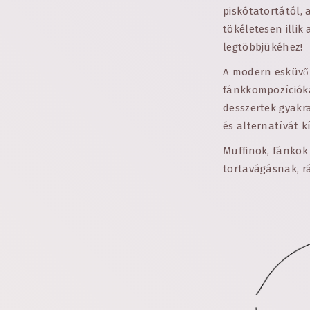
piskótatortától, 
tökéletesen illi
legtöbbjükéhez!
A modern esküvők
fánkkompozíciókat
desszertek gyakra
és alternatívát 
Muffinok, fánkok 
tortavágásnak, r