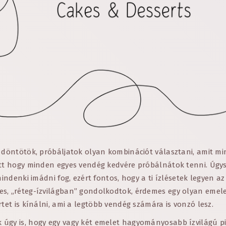
l döntötök, próbáljatok olyan kombinációt választani, amit m
ett hogy minden egyes vendég kedvére próbálnátok tenni. Úg
mindenki imádni fog, ezért fontos, hogy a ti ízlésetek legyen az
s, „réteg-ízvilágban” gondolkodtok, érdemes egy olyan emele
rtet is kínálni, ami a legtöbb vendég számára is vonzó lesz.
úgy is, hogy egy vagy két emelet hagyományosabb ízvilágú pi