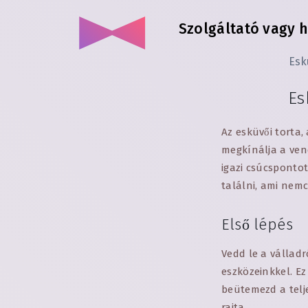
Szolgáltató vagy h
Esk
Es
Az esküvői torta,
megkínálja a ven
igazi csúcsponto
találni, ami nemc
Első lépés
Vedd le a válladr
eszközeinkkel. E
beütemezd a telj
rajta.