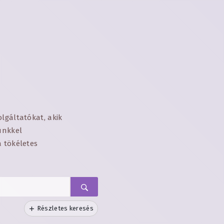
lgáltatókat, akik
zünkkel
a tökéletes
Részletes keresés