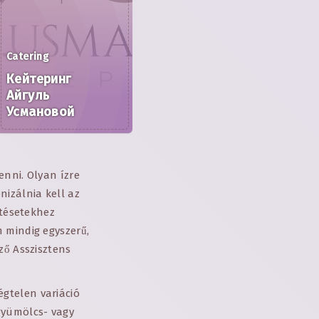
Catering
Кейтеринг
Айгуль
Усмановой
enni. Olyan ízre
nizálnia kell az
etésetekhez
 mindig egyszerű,
ző Asszisztens
gtelen variáció
gyümölcs- vagy