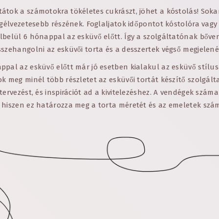
átok a számotokra tökéletes cukrászt, jöhet a kóstolás! Sokan
egélvezetesebb részének. Foglaljatok időpontot kóstolóra vagy 
belül 6 hónappal az esküvő előtt. Így a szolgáltatónak bőven 
szehangolni az esküvői torta és a desszertek végső megjelené
ppal az esküvő előtt már jó esetben kialakul az esküvő stílu
k meg minél több részletet az esküvői tortát készítő szolgált
tervezést, és inspirációt ad a kivitelezéshez. A vendégek száma 
 hiszen ez határozza meg a torta méretét és az emeletek szá