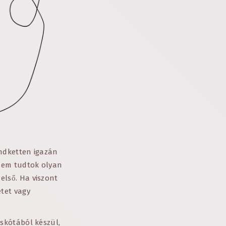
indketten igazán
ysem tudtok olyan
 első. Ha viszont
tet vagy
skótából készül,