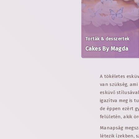
Torták & desszertek
Cakes By Magda
A tökéletes esküv
van szükség, ami 
esküvő stílusával
igazítva meg is 
de éppen ezért gy
felületén, akik 
Manapság megszám
létezik ízekben,