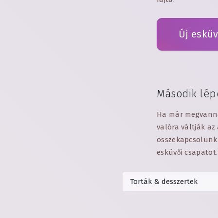
Új esküv
Második lép
Ha már megvannak 
valóra váltják az
összekapcsolunk a
esküvői csapatot.