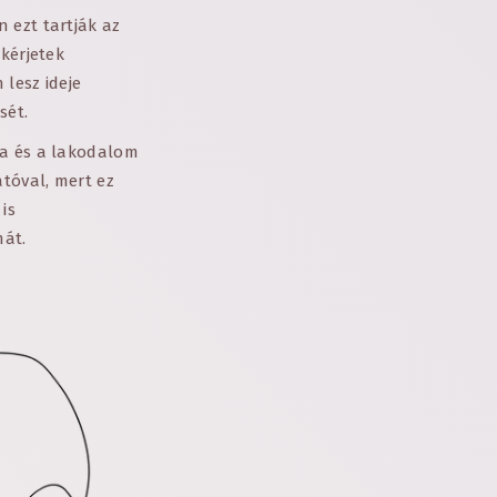
 ezt tartják az
kérjetek
lesz ideje
sét.
sa és a lakodalom
atóval, mert ez
is
mát.