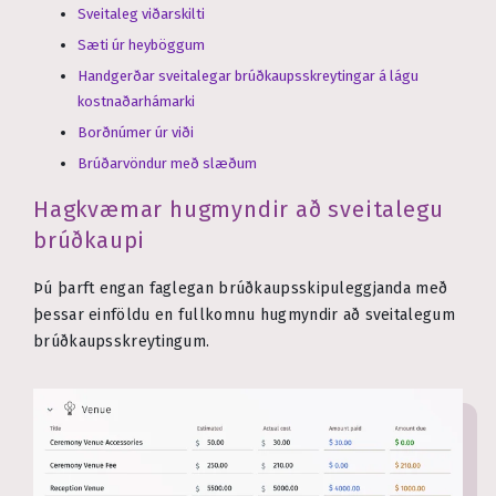
Sveitaleg viðarskilti
Sæti úr heyböggum
Handgerðar sveitalegar brúðkaupsskreytingar á lágu
kostnaðarhámarki
Borðnúmer úr viði
Brúðarvöndur með slæðum
Hagkvæmar hugmyndir að sveitalegu
brúðkaupi
Þú þarft engan faglegan brúðkaupsskipuleggjanda með
þessar einföldu en fullkomnu hugmyndir að sveitalegum
brúðkaupsskreytingum.