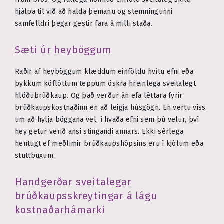
hjálpa til við að halda þemanu og stemningunni
samfelldri þegar gestir fara á milli staða.
Sæti úr heyböggum
Raðir af heyböggum klæddum einföldu hvítu efni eða
þykkum köflóttum teppum öskra hreinlega sveitalegt
hlöðubrúðkaup. Og það verður án efa léttara fyrir
brúðkaupskostnaðinn en að leigja húsgögn. En vertu viss
um að hylja böggana vel, í hvaða efni sem þú velur, því
hey getur verið ansi stingandi annars. Ekki sérlega
hentugt ef meðlimir brúðkaupshópsins eru í kjólum eða
stuttbuxum.
Handgerðar sveitalegar
brúðkaupsskreytingar á lágu
kostnaðarhámarki