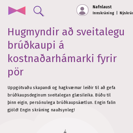
Nafnlaust
Innskráning
|
Nýskrá
Hugmyndir að sveitalegu
brúðkaupi á
kostnaðarhámarki fyrir
pör
Uppgötvaðu skapandi og hagkvæmar leiðir til að gefa
brúðkaupsdeginum sveitalegan glæsileika.
Búðu til
þinn eigin, persónulega brúðkaupsáætlun. Engin falin
gjöld!
Engin skráning nauðsynleg!