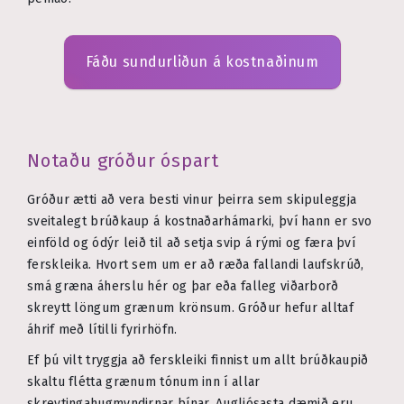
Fáðu sundurliðun á kostnaðinum
Notaðu gróður óspart
Gróður ætti að vera besti vinur þeirra sem skipuleggja
sveitalegt brúðkaup á kostnaðarhámarki, því hann er svo
einföld og ódýr leið til að setja svip á rými og færa því
ferskleika. Hvort sem um er að ræða fallandi laufskrúð,
smá græna áherslu hér og þar eða falleg viðarborð
skreytt löngum grænum krönsum. Gróður hefur alltaf
áhrif með lítilli fyrirhöfn.
Ef þú vilt tryggja að ferskleiki finnist um allt brúðkaupið
skaltu flétta grænum tónum inn í allar
skreytingahugmyndirnar þínar. Augljósasta dæmið eru