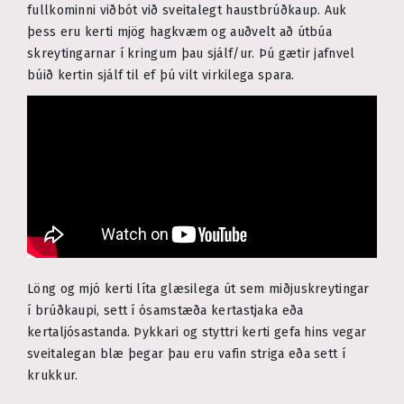
fullkominni viðbót við sveitalegt haustbrúðkaup. Auk
þess eru kerti mjög hagkvæm og auðvelt að útbúa
skreytingarnar í kringum þau sjálf/ur. Þú gætir jafnvel
búið kertin sjálf til ef þú vilt virkilega spara.
Löng og mjó kerti líta glæsilega út sem miðjuskreytingar
í brúðkaupi, sett í ósamstæða kertastjaka eða
kertaljósastanda. Þykkari og styttri kerti gefa hins vegar
sveitalegan blæ þegar þau eru vafin striga eða sett í
krukkur.