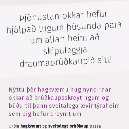
Þjónustan okkar hefur
hjálpað tugum þúsunda para
um allan heim að
skipuleggja
draumabrúðkaupið sitt!
Nýttu þér hagkvæmu hugmyndirnar
okkar að brúðkaupsskreytingum og
búðu til þann sveitalega ævintýraheim
sem þig hefur dreymt um
Orðin
hagkvæmt
og
sveitalegt brúðkaup
passa