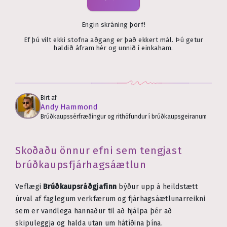
Engin skráning þörf!
Ef þú vilt ekki stofna aðgang er það ekkert mál. Þú getur
haldið áfram hér og unnið í einkaham.
Birt af
Andy Hammond
Brúðkaupssérfræðingur og rithöfundur í brúðkaupsgeiranum
Skoðaðu önnur efni sem tengjast
brúðkaupsfjárhagsáætlun
Veflægi
Brúðkaupsráðgjafinn
býður upp á heildstætt
úrval af faglegum verkfærum og fjárhagsáætlunarreikni
sem er vandlega hannaður til að hjálpa þér að
skipuleggja og halda utan um hátíðina þína.