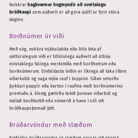
Nokkrar
hagkvæmar hugmyndir að sveitalegu
brúðkaupi
sem auðvelt er að gera sjálf/ur fyrir stóra
daginn.
Borðnúmer úr viði
Með sög, nokkra trjábolabita eða litla bita af
náttúrulegum viði er tiltölulega auðvelt að útbúa
einstaklega fallega merkimiða með borðheitum eða
borðnúmerum. Einfaldasta leiðin er líklega að taka lítinn
viðarkubb og saga mjóa rauf í toppinn. Síðan seturðu
þykkari pappír eða karton í raufina með borðnúmerinu
prentuðu á. Einnig gætirðu tekið þunnan viðarbút og
málað borðheitið eða númerið á hann í stíl við
brúðkaupsþemað þitt.
Brúðarvöndur með slæðum
Einfaldur brúðarvöndur úr slæðum passar við nánast