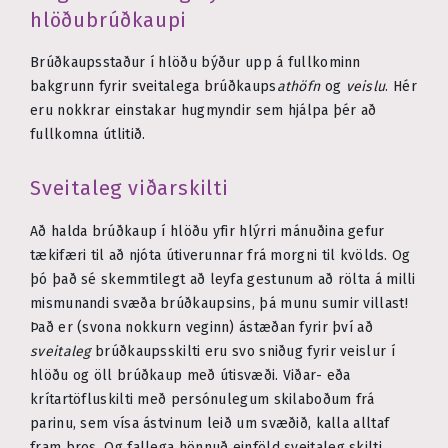
hlöðubrúðkaupi
Brúðkaupsstaður í hlöðu býður upp á fullkominn
bakgrunn fyrir sveitalega brúðkaups
athöfn
og
veislu
. Hér
eru nokkrar einstakar hugmyndir sem hjálpa þér að
fullkomna útlitið.
Sveitaleg viðarskilti
Að halda brúðkaup í hlöðu yfir hlýrri mánuðina gefur
tækifæri til að njóta útiverunnar frá morgni til kvölds. Og
þó það sé skemmtilegt að leyfa gestunum að rölta á milli
mismunandi svæða brúðkaupsins, þá munu sumir villast!
Það er (svona nokkurn veginn) ástæðan fyrir því að
sveitaleg
brúðkaupsskilti eru svo sniðug fyrir veislur í
hlöðu og öll brúðkaup með útisvæði. Viðar- eða
krítartöfluskilti með persónulegum skilaboðum frá
parinu, sem vísa ástvinum leið um svæðið, kalla alltaf
fram bros. Og fallega hönnuð einföld sveitaleg skilti