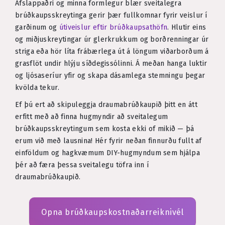
Afslappaðri og minna formlegur blær sveitalegra
brúðkaupsskreytinga gerir þær fullkomnar fyrir veislur í
garðinum og
útiveislur eftir brúðkaupsathöfn
. Hlutir eins
og miðjuskreytingar úr glerkrukkum og borðrenningar úr
striga eða hör líta frábærlega út á löngum viðarborðum á
grasflöt undir hlýju síðdegissólinni. Á meðan hanga luktir
og ljósaseríur yfir og skapa dásamlega stemningu þegar
kvölda tekur.
Ef þú ert að skipuleggja draumabrúðkaupið þitt en átt
erfitt með að finna hugmyndir að sveitalegum
brúðkaupsskreytingum sem kosta ekki of mikið — þá
erum við með lausnina! Hér fyrir neðan finnurðu fullt af
einföldum og hagkvæmum DIY-hugmyndum sem hjálpa
þér að færa þessa sveitalegu töfra inn í
draumabrúðkaupið.
Opna brúðkaupskostnaðarreiknivél