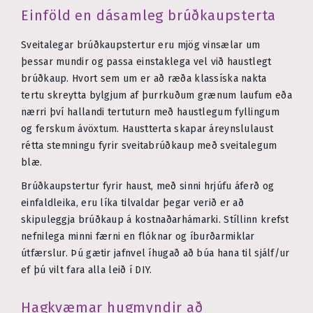
Einföld en dásamleg brúðkaupsterta
Sveitalegar brúðkaupstertur eru mjög vinsælar um
þessar mundir og passa einstaklega vel við haustlegt
brúðkaup. Hvort sem um er að ræða klassíska nakta
tertu skreytta bylgjum af þurrkuðum grænum laufum eða
nærri því hallandi tertuturn með haustlegum fyllingum
og ferskum ávöxtum. Haustterta skapar áreynslulaust
rétta stemningu fyrir sveitabrúðkaup með sveitalegum
blæ.
Brúðkaupstertur fyrir haust, með sinni hrjúfu áferð og
einfaldleika, eru líka tilvaldar þegar verið er að
skipuleggja brúðkaup á kostnaðarhámarki. Stíllinn krefst
nefnilega minni færni en flóknar og íburðarmiklar
útfærslur. Þú gætir jafnvel íhugað að búa hana til sjálf/ur
ef þú vilt fara alla leið í DIY.
Hagkvæmar hugmyndir að