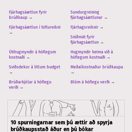
Fjárhagsáætlun fyrir
Sundurgreining
brúðkaup
→
fjárhagsáætlunar
→
Fjárhagsáætlun í töflureikni
Fjárhagsreiknir
→
→
Sniðmát fyrir
fjárhagsáætlun
→
Útihugmyndir á hóflegum
Hugmyndir heima við á
kostnaði
→
hóflegum kostnaði
→
Sviðsdekor á litlum budget
Meðalkostnaður brúðkaupa
→
→
Brúðarkjólar á hóflegu
Blóm á hóflegu verði
→
verði
→
10 spurningarnar sem þú ættir að spyrja
brúðkaupsstað áður en þú bókar