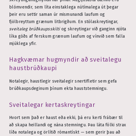
blómvendir, sem líta einstaklega nútímalega út þegar
þeir eru settir saman úr mismunandi laufum og
fjölbreyttum grænum litbrigðum. En stólaskreytingar,
sveitaleg brúðkaupsskilti
og skreytingar við ganginn njóta
líka góðs af ferskum grænum laufum og vínvið sem falla
mjúklega yfir.
Hagkvæmar hugmyndir að sveitalegu
haustbrúðkaupi
Notalegir, haustlegir sveitalegir snertifletir sem gefa
brúðkaupsdeginum þínum ekta hauststemningu.
Sveitalegar kertaskreytingar
Hvort sem það er haust eða ekki, þá eru kerti frábær til
að skapa heillandi og nána stemningu. Þau láta fólki strax
líða notalega og örlítið rómantískt — sem gerir þau að