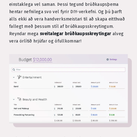
einstaklega vel saman. Þessi tegund brúðkaupsþema
hentar nefnilega svo vel fyrir DIY-verkefni. Og þú þarft
alls ekki að vera handverksmeistari til að skapa eitthvað
fallegt með þessum stíl af brúðkaupsskreytingum.
Reyndar mega
sveitalegar brúðkaupsskreytingar
alveg
vera örlítið hrjúfar og ófullkomnar!