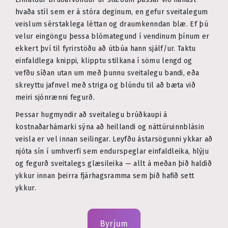
hvaða stíl sem er á stóra deginum, en gefur sveitalegum
veislum sérstaklega léttan og draumkenndan blæ. Ef þú
velur eingöngu þessa blómategund í vendinum þínum er
ekkert því til fyrirstöðu að útbúa hann sjálf/ur. Taktu
einfaldlega knippi, klipptu stilkana í sömu lengd og
vefðu síðan utan um með þunnu sveitalegu bandi, eða
skreyttu jafnvel með striga og blúndu til að bæta við
meiri sjónrænni fegurð.
Þessar hugmyndir að sveitalegu brúðkaupi á
kostnaðarhámarki sýna að heillandi og náttúruinnblásin
veisla er vel innan seilingar. Leyfðu ástarsögunni ykkar að
njóta sín í umhverfi sem endurspeglar einfaldleika, hlýju
og fegurð sveitalegs glæsileika — allt á meðan þið haldið
ykkur innan þeirra fjárhagsramma sem þið hafið sett
ykkur.
Byrjum