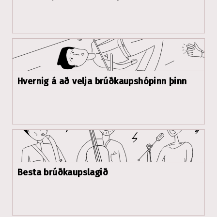
Hvernig á að velja brúðkaupshópinn þinn
Besta brúðkaupslagið