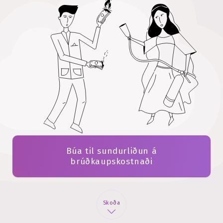
Búa til sundurliðun á
brúðkaupskostnaði
Skoða