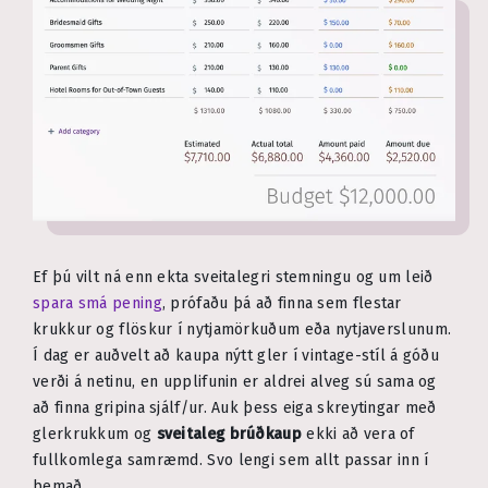
Ef þú vilt ná enn ekta sveitalegri stemningu og um leið
spara smá pening
, prófaðu þá að finna sem flestar
krukkur og flöskur í nytjamörkuðum eða nytjaverslunum.
Í dag er auðvelt að kaupa nýtt gler í vintage-stíl á góðu
verði á netinu, en upplifunin er aldrei alveg sú sama og
að finna gripina sjálf/ur. Auk þess eiga skreytingar með
glerkrukkum og
sveitaleg brúðkaup
ekki að vera of
fullkomlega samræmd. Svo lengi sem allt passar inn í
þemað.