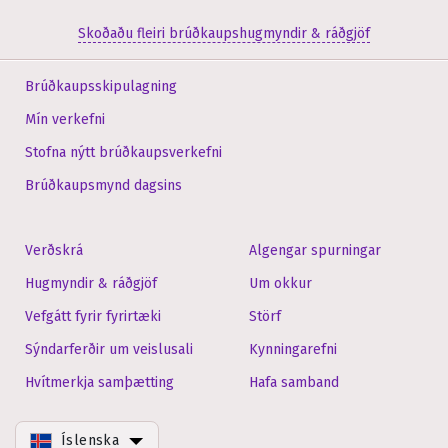
Skoðaðu fleiri brúðkaupshugmyndir & ráðgjöf
Brúðkaupsskipulagning
Mín verkefni
Stofna nýtt brúðkaupsverkefni
Brúðkaupsmynd dagsins
Verðskrá
Algengar spurningar
Hugmyndir & ráðgjöf
Um okkur
Vefgátt fyrir fyrirtæki
Störf
Sýndarferðir um veislusali
Kynningarefni
Hvítmerkja samþætting
Hafa samband
Íslenska