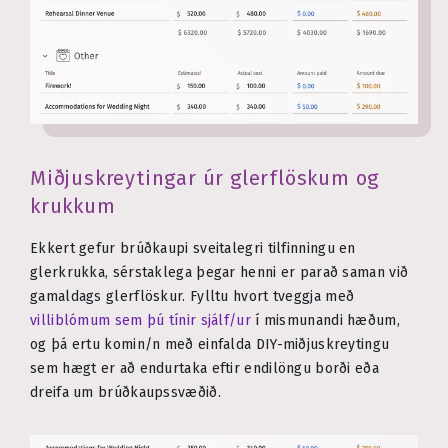
Miðjuskreytingar úr glerflöskum og
krukkum
Ekkert gefur brúðkaupi sveitalegri tilfinningu en
glerkrukka, sérstaklega þegar henni er parað saman við
gamaldags glerflöskur. Fylltu hvort tveggja með
villiblómum sem þú tínir sjálf/ur
í mismunandi hæðum,
og þá ertu komin/n með einfalda DIY-miðjuskreytingu
sem hægt er að endurtaka eftir endilöngu borði eða
dreifa um brúðkaupssvæðið.