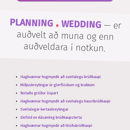
.
PLANNING
WEDDING
—
er
auðvelt að muna og enn
auðveldara í notkun.
Hagkvæmar hugmyndir að sveitalegu brúðkaupi
Miðjuskreytingar úr glerflöskum og krukkum
Notaðu gróður óspart
Hagkvæmar hugmyndir að sveitalegu haustbrúðkaupi
Sveitalegar kertaskreytingar
Einföld en dásamleg brúðkaupsterta
Hagkvæmar hugmyndir að hlöðubrúðkaupi