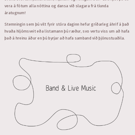
vera á fótum alla nóttina og dansa við slagara frá tíunda
áratugnum!
Stemningin sem þú vilt fyrir stóra daginn hefur gríðarleg áhrif á það
hvaða hljómsveit eða listamann þú ræður, svo vertu viss um að hafa
það á hreinu áður en þú byrjar að hafa samband við þjónustuaðila.