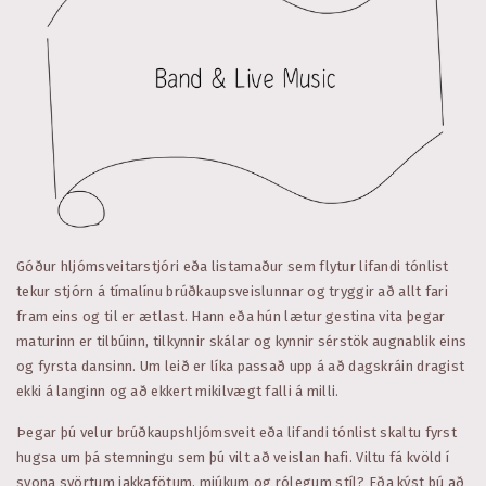
Góður hljómsveitarstjóri eða listamaður sem flytur lifandi tónlist
tekur stjórn á tímalínu brúðkaupsveislunnar og tryggir að allt fari
fram eins og til er ætlast. Hann eða hún lætur gestina vita þegar
maturinn er tilbúinn, tilkynnir skálar og kynnir sérstök augnablik eins
og fyrsta dansinn. Um leið er líka passað upp á að dagskráin dragist
ekki á langinn og að ekkert mikilvægt falli á milli.
Þegar þú velur brúðkaupshljómsveit eða lifandi tónlist skaltu fyrst
hugsa um þá stemningu sem þú vilt að veislan hafi. Viltu fá kvöld í
svona svörtum jakkafötum, mjúkum og rólegum stíl? Eða kýst þú að