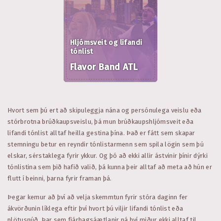
Hljómsveit og lifandi
tónlist
Flavor Band ATL
Hvort sem þú ert að skipuleggja nána og persónulega veislu eða
stórbrotna brúðkaupsveislu, þá mun brúðkaupshljómsveit eða
lifandi tónlist alltaf heilla gestina þína. Það er fátt sem skapar
stemningu betur en reyndir tónlistarmenn sem spila lögin sem þú
elskar, sérstaklega fyrir ykkur. Og þó að ekki allir ástvinir þínir dýrki
tónlistina sem þið hafið valið, þá kunna þeir alltaf að meta að hún er
flutt í beinni, þarna fyrir framan þá.
Þegar kemur að því að velja skemmtun fyrir stóra daginn fer
ákvörðunin líklega eftir því hvort þú viljir lifandi tónlist eða
plötusnúð. Þar sem fjárhagsáætlanir ná því miður ekki alltaf til