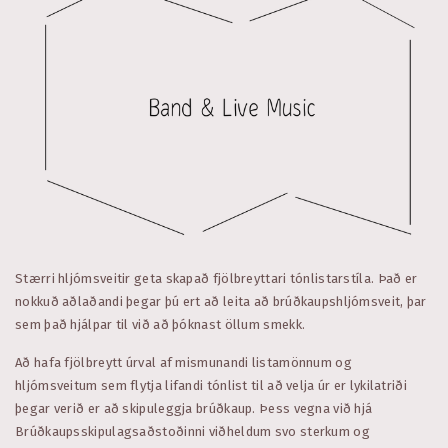
Stærri hljómsveitir geta skapað fjölbreyttari tónlistarstíla. Það er
nokkuð aðlaðandi þegar þú ert að leita að brúðkaupshljómsveit, þar
sem það hjálpar til við að þóknast öllum smekk.
Að hafa fjölbreytt úrval af mismunandi listamönnum og
hljómsveitum sem flytja lifandi tónlist til að velja úr er lykilatriði
þegar verið er að skipuleggja brúðkaup. Þess vegna við hjá
Brúðkaups­skipulags­aðstoðinni viðheldum svo sterkum og