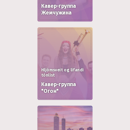
Кавер-группа
Жемчужина
Hljómsveit og lifandi
tónlist
Кавер-группа
"Огон"