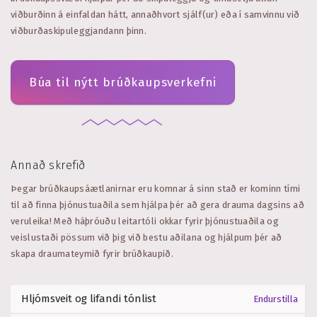
viðburðinn á einfaldan hátt, annaðhvort sjálf(ur) eða í samvinnu við
viðburðaskipuleggjandann þinn.
Búa til nýtt brúðkaupsverkefni
Annað skrefið
Þegar brúðkaupsáætlanirnar eru komnar á sinn stað er kominn tími
til að finna þjónustuaðila sem hjálpa þér að gera drauma dagsins að
veruleika! Með háþróuðu leitartóli okkar fyrir þjónustuaðila og
veislustaði pössum við þig við bestu aðilana og hjálpum þér að
skapa draumateymið fyrir brúðkaupið.
Endurstilla