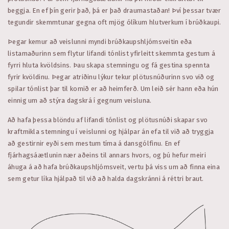
beggja. En ef þín gerir það, þá er það draumastaðan! Því þessar tvær
tegundir skemmtunar gegna oft mjög ólíkum hlutverkum í brúðkaupi.
Þegar kemur að veislunni myndi brúðkaupshljómsveitin eða
listamaðurinn sem flytur lifandi tónlist yfirleitt skemmta gestum á
fyrri hluta kvöldsins. Þau skapa stemningu og fá gestina spennta
fyrir kvöldinu. Þegar atriðinu lýkur tekur plötusnúðurinn svo við og
spilar tónlist þar til komið er að heimferð. Um leið sér hann eða hún
einnig um að stýra dagskrá í gegnum veisluna.
Að hafa þessa blöndu af lifandi tónlist og plötusnúði skapar svo
kraftmikla stemningu í veislunni og hjálpar án efa til við að tryggja
að gestirnir eyði sem mestum tíma á dansgólfinu. En ef
fjárhagsáætlunin nær aðeins til annars hvors, og þú hefur meiri
áhuga á að hafa brúðkaupshljómsveit, vertu þá viss um að finna eina
sem getur líka hjálpað til við að halda dagskránni á réttri braut.