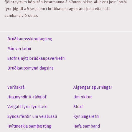
fjölbreyttum hópi tónlistarmanna á síðunni okkar. Allir eru þeir í boði
fyrir þig til að setja inn í brúðkaupsdagskrána þína eða hafa
samband við strax.
Brúðkaupsskipulagning
Mín verkefni
Stofna nýtt brúðkaupsverkefni
Brúðkaupsmynd dagsins
Verðskrá
Algengar spurningar
Hugmyndir & ráðgjöf
Um okkur
Vefgátt fyrir fyrirtæki
Störf
Sýndarferðir um veislusali
Kynningarefni
Hvítmerkja samþætting
Hafa samband