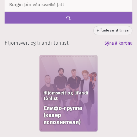
Ítarlegar stillingar
Hljómsveit og lifandi tónlist
Sýna á kortinu
Hljómsveit og lifandi
tónlist
Симфо-группа
(кавер
исполнители)