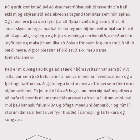
Þú gætir komist að því að draumabrúðkaupshljómsveitin þín hafi
ekki mjög skýran stíl eða ákveðna tegund tónlistar sem hún spilar.
Og í raun eru þau opin fyrir því að flytja hvaða lög sem þið viljið,
innan skynsamlegra marka! Þessi tegund hljómsveitar hjálpar til við
að skapa aðgengilega og hlýja stemningu um kvöldið, á meðan hún
leyfir þér og maka þínum líka að óska eftir þeim lögum sem þið viljið
bæði heyra. Algjör blessun ef þið eruð ekki með sama
tónlistarsmekk.
Það er mikilvægt að huga að stærð hljómsveitarinnar sem þú vilt
ráða, þar sem það hefur áhrif á nærveru hennar í veislusalnum og á
fjárhagsáætlunina. Augljóslega kostar meira eftir því sem fleiri eru í
hljómsveitinni. En þú ættir líka að hugsa um hvernig það myndi vera
að hafa til dæmis níu manna blásarasveit að spila í litlum veislusal.
Yrði það kannski fullmikið? Og öfugt, myndu hljómburður og rými í
stórum danssal henta vel fyrir hljóðið í samspili gítarleikara og
söngvara.