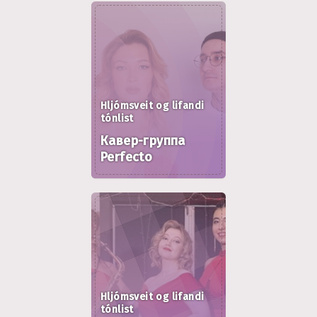
Hljómsveit og lifandi
tónlist
Кавер-группа
Perfecto
Hljómsveit og lifandi
tónlist