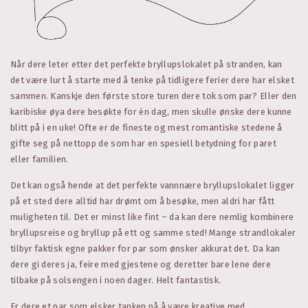
Når dere leter etter det perfekte bryllupslokalet på stranden, kan
det være lurt å starte med å tenke på tidligere ferier dere har elsket
sammen. Kanskje den første store turen dere tok som par? Eller den
karibiske øya dere besøkte for én dag, men skulle ønske dere kunne
blitt på i en uke! Ofte er de fineste og mest romantiske stedene å
gifte seg på nettopp de som har en spesiell betydning for paret
eller familien.
Det kan også hende at det perfekte vannnære bryllupslokalet ligger
på et sted dere alltid har drømt om å besøke, men aldri har fått
muligheten til. Det er minst like fint – da kan dere nemlig kombinere
bryllupsreise og bryllup på ett og samme sted! Mange strandlokaler
tilbyr faktisk egne pakker for par som ønsker akkurat det. Da kan
dere gi deres ja, feire med gjestene og deretter bare lene dere
tilbake på solsengen i noen dager. Helt fantastisk.
Er dere et par som elsker tanken på å være kreative med