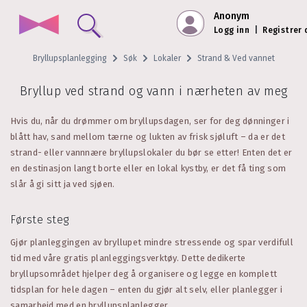
Anonym
Logg inn
|
Registrer
Bryllupsplanlegging
Søk
Lokaler
Strand & Ved vannet
Bryllup ved strand og vann i nærheten av meg
Hvis du, når du drømmer om bryllupsdagen, ser for deg dønninger i
blått hav, sand mellom tærne og lukten av frisk sjøluft – da er det
strand- eller vannnære bryllupslokaler du bør se etter! Enten det er
en destinasjon langt borte eller en lokal kystby, er det få ting som
slår å gi sitt ja ved sjøen.
Første steg
Gjør planleggingen av bryllupet mindre stressende og spar verdifull
tid med våre gratis planleggingsverktøy. Dette dedikerte
bryllupsområdet hjelper deg å organisere og legge en komplett
tidsplan for hele dagen – enten du gjør alt selv, eller planlegger i
samarbeid med en bryllupsplanlegger.