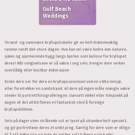
Gulf Beach
Weddings
Strand- og vannnære bryllupslokaler gir en helt drømmeaktig
ramme rundt den store dagen. Hva kan vel være bedre enn naturen,
sjøen og sjarmerende bygg langs kysten som kulisse for bryllupet
deres! Når omgivelsene er så vakre i seg selv, trenger dere verken
overdådig eller kostbar dekorasjon.
Enten dere ser for dere en bryllupsseremoni ved en stille innsjø,
eller foretrekker en sandstrand, vil dere på ingen måte mangle vakre
steder til portrettfotograferingen. Uansett vinkel eller tidspunkt på
dagen vil det alltid finnes et fantastisk sted å forevige
bryllupsbildene.
Selv på dager uten strålende sol er lyset på stranden helt spesielt,
og gir portrettene deres et unikt preg. Særlig for dere som er villige
til å stå tidlig opp og nyte de gyldne solstrålene som bader