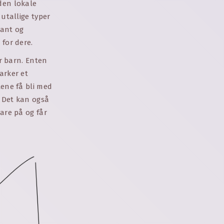
den lokale
 utallige typer
gant og
 for dere.
or barn. Enten
arker et
tene få bli med
. Det kan også
vare på og får