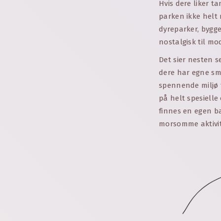
Hvis dere liker t
parken ikke helt 
dyreparker, bygge
nostalgisk til mo
Det sier nesten s
dere har egne små
spennende miljø f
på helt spesielle
finnes en egen ba
morsomme aktivite