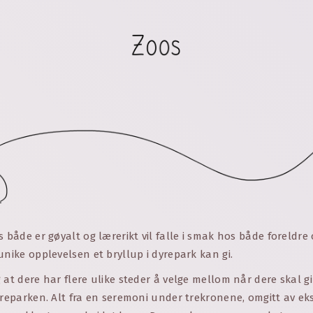
s både er gøyalt og lærerikt vil falle i smak hos både foreldre
unike opplevelsen et bryllup i dyrepark kan gi.
 at dere har flere ulike steder å velge mellom når dere skal g
yreparken. Alt fra en seremoni under trekronene, omgitt av eksot