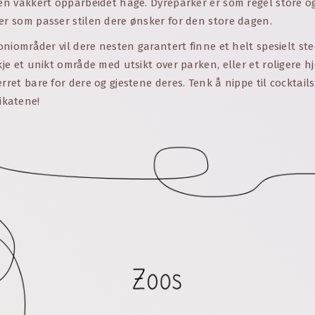
 en vakkert opparbeidet hage. Dyreparker er som regel store 
er som passer stilen dere ønsker for den store dagen.
emoniområder vil dere nesten garantert finne et helt spesielt st
skje et unikt område med utsikt over parken, eller et roligere 
erret bare for dere og gjestene deres. Tenk å nippe til cocktail
katene!