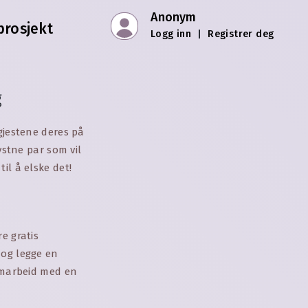
Anonym
prosjekt
Logg inn
|
Registrer deg
g
gjestene deres på
ystne par som vil
il å elske det!
e gratis
 og legge en
samarbeid med en