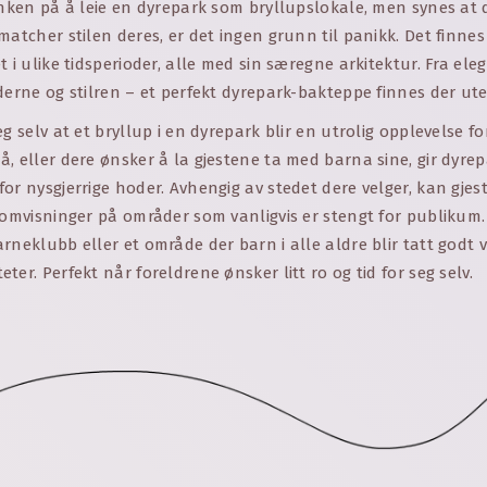
anken på å leie en dyrepark som bryllupslokale, men synes at 
matcher stilen deres, er det ingen grunn til panikk. Det finnes
t i ulike tidsperioder, alle med sin særegne arkitektur. Fra ele
derne og stilren – et perfekt dyrepark-bakteppe finnes der ute
eg selv at et bryllup i en dyrepark blir en utrolig opplevelse f
, eller dere ønsker å la gjestene ta med barna sine, gir dyrep
or nysgjerrige hoder. Avhengig av stedet dere velger, kan gjes
 omvisninger på områder som vanligvis er stengt for publikum
rneklubb eller et område der barn i alle aldre blir tatt godt 
ter. Perfekt når foreldrene ønsker litt ro og tid for seg selv.