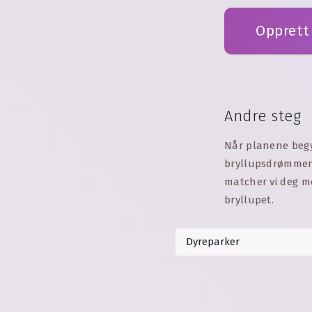
Opprett 
Andre steg
Når planene begyn
bryllupsdrømmen d
matcher vi deg m
bryllupet.