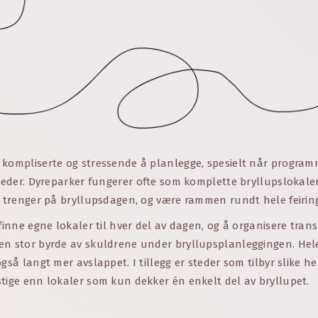
 kompliserte og stressende å planlegge, spesielt når program
steder. Dyreparker fungerer ofte som komplette bryllupslokaler 
e trenger på bryllupsdagen, og være rammen rundt hele feirin
 finne egne lokaler til hver del av dagen, og å organisere trans
en stor byrde av skuldrene under bryllupsplanleggingen. Hel
også langt mer avslappet. I tillegg er steder som tilbyr slike h
tige enn lokaler som kun dekker én enkelt del av bryllupet.