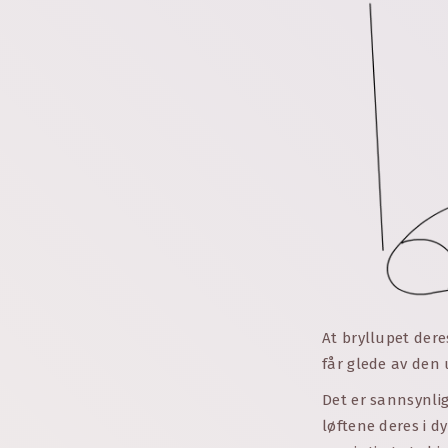
At bryllupet dere
får glede av den 
Det er sannsynlig
løftene deres i d