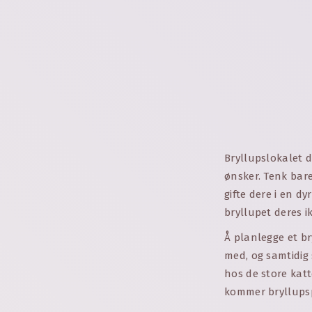
Bryllupslokalet d
ønsker. Tenk bare
gifte dere i en d
bryllupet deres i
Å planlegge et br
med, og samtidig 
hos de store katt
kommer bryllupspo