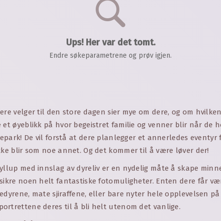
Ups! Her var det tomt.
Endre søkeparametrene og prøv igjen.
ere velger til den store dagen sier mye om dere, og om hvilken
 et øyeblikk på hvor begeistret familie og venner blir når de h
yrepark! De vil forstå at dere planlegger et annerledes eventyr 
kke blir som noe annet. Og det kommer til å være løver der!
yllup med innslag av dyreliv er en nydelig måte å skape minne
sikre noen helt fantastiske fotomuligheter. Enten dere får væ
edyrene, mate sjiraffene, eller bare nyter hele opplevelsen på
rtrettene deres til å bli helt utenom det vanlige.