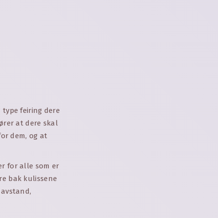
 type feiring dere
ører at dere skal
for dem, og at
r for alle som er
re bak kulissene
 avstand,