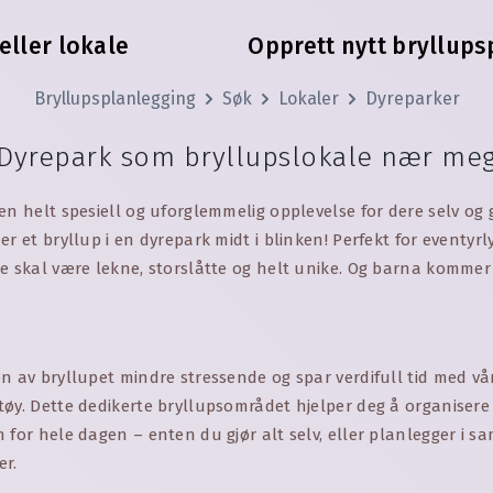
eller lokale
Opprett nytt bryllups
Bryllupsplanlegging
Søk
Lokaler
Dyreparker
Dyrepark som bryllupslokale nær me
en helt spesiell og uforglemmelig opplevelse for dere selv og 
er et bryllup i en dyrepark midt i blinken! Perfekt for eventyrl
e skal være lekne, storslåtte og helt unike. Og barna kommer t
n av bryllupet mindre stressende og spar verdifull tid med vår
øy. Dette dedikerte bryllupsområdet hjelper deg å organisere
 for hele dagen – enten du gjør alt selv, eller planlegger i 
er.