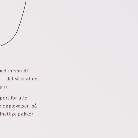
met er spredt
– det vil si at de
gen.
port for alle
e opplevelsen på
elhetlige pakker