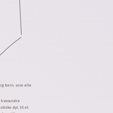
 og barn, som alle
i hverandre
iske dyr, til et