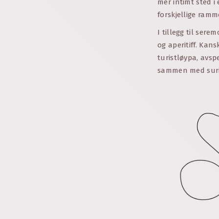
mer intimt sted i
forskjellige ramm
I tillegg til ser
og aperitiff. Kan
turistløypa, avsp
sammen med suri