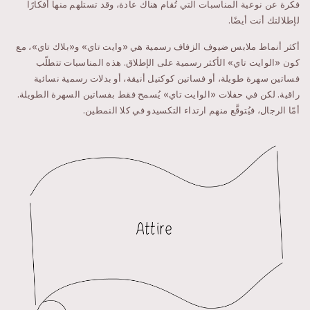
فكرة عن نوعية المناسبات التي تُقام هناك عادة، وقد تستلهم منها أفكارًا
لإطلالتك أنت أيضًا.
أكثر أنماط ملابس ضيوف الزفاف رسمية هي «وايت تاي» و«بلاك تاي»، مع
كون «الوايت تاي» الأكثر رسمية على الإطلاق. هذه المناسبات تتطلّب
فساتين سهرة طويلة، أو فساتين كوكتيل أنيقة، أو بدلات رسمية نسائية
راقية. لكن في حفلات «الوايت تاي» يُسمح فقط بفساتين السهرة الطويلة.
أمّا الرجال، فيُتوقَّع منهم ارتداء التكسيدو في كلا النمطين.