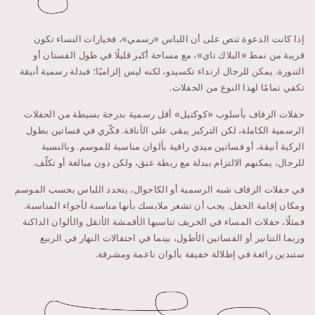
إذا كانت الدعوة تنص على أن اللباس «رسمي»، فخيارات النساء تكون
قريبة من نمط «البلاك تاي»، مع مساحة أكبر قليلًا في طول الفستان أو
التنورة. يمكن للرجال ارتداء تكسيدو، لكنه ليس إلزاميًا؛ فبدلة رسمية أنيقة
تكفي تمامًا لهذا النوع من الحفلات.
حفلات الزفاف بأسلوب «كوكتيل» أقل رسمية بدرجة بسيطة من الحفلات
الرسمية الكاملة، لكن التركيز يبقى على الأناقة. فكّري في فساتين بطول
الركبة أنيقة، أو فساتين ميدي راقية بألوان مناسبة للموسم. وبالنسبة
للرجال، يمكنهم الالتزام ببدلة مع ربطة عنق، ولكن دون مبالغة أو تكلّف.
في حفلات الزفاف شبه الرسمية أو الكاجوال، يتحدد اللباس بحسب الموسم
ومكان إقامة الحفل. يجب أن تشعر ملابسك بأنها مناسبة لأجواء المناسبة.
فمثلًا، حفلات المساء في الخريف تناسبها الأقمشة الأثقل والألوان الداكنة
وربما التنانير أو الفساتين الأطول، بينما في احتفالات النهار في الربيع
ستبدين رائعة في إطلالة خفيفة بألوان ناعمة ومشرقة.