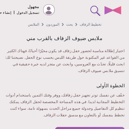
مجهول
تسجيل الدخول
|
إنشاء 
تخطيط الزفاف
بحث
الموردون
الملابس
ملابس ضيوف الزفاف بالقرب مني
اختيار إطلالة مناسبة لحضور حفل زفاف قد يكون محيّرًا أحيانًا، فهناك الكثير
من القواعد غير المكتوبة حول طريقة اللبس بحسب نوع الحفل. نصيحتنا لك:
ابحث قليلًا، تحدّث مع العروسين، وابحث عن متجر لديه خبرة حقيقية في
تنسيق ملابس ضيوف الزفاف.
الخطوة الأولى
خفّف عن نفسك توتر تجهيز حفل زفافك، ووفر وقتك الثمين باستخدام أدوات
التخطيط المجانية لدينا. في هذه المساحة المخصصة لحفل الزفاف يمكنك
تنظيم كل التفاصيل وجدولة جميع مراحل الحدث بسهولة تامة، سواء كنت
تخطط بنفسك أو بالتعاون مع منسق حفلات الزفاف.