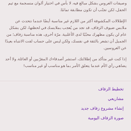
وصيفات العروس بشكل مبالغ فيه. لا بأس في اختيار ألوان منسجمة مع ثيم
الحفل، لكن تجنّب أن تكون مطابقة تمامًا.
الإطلالات المكشوفة أكثر من اللازم غير مناسبة أيضًا عندما نتحدث عن
ملابس ضيوف الزفاف. قد تجد من يُعجب بملابسك في لحظتها، لكن بشكل
عام لن يكون مظهرك محبّبًا لدى الأغلبية. مرّة أخرى، هذه مناسبة زفاف؛ من
الجميل أن تشعر بالثقة في نفسك، ولكن ليس على حساب لفت الانتباه بعيدًا
عن العروسين.
إذا كنت غير متأكد من إطلالتك، استشر أصدقاءك المقرّبين أو العائلة. ولا أحد
يضاهي رأي الأم عندما يتعلق الأمر بما هو مناسب أو غير مناسب!
تخطيط الزفاف
مشاريعي
إنشاء مشروع زفاف جديد
صورة الزفاف اليومية