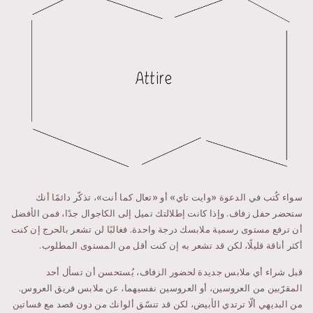
سواء كُتب في الدعوة «وايت تاي» أو «تعال كما أنت»، تذكّر دائمًا أنك
ستحضر حفل زفاف. وإذا كانت إطلالتك تميل إلى الكاجوال جدًا، فمن الأفضل
أن ترفع مستوى رسمية ملابسك درجة واحدة. فغالبًا لن تشعر بالحرج إن كنت
أكثر أناقة قليلًا، لكن قد تشعر به إن كنت أقل من المستوى المطلوب.
قبل شراء أي ملابس جديدة لحضور الزفاف، يُستحسن أن تسأل أحد
المقرّبين من العروسين، أو العروسين نفسيهما، عن ملابس فريق العروس.
من البديهي ألّا ترتدي الأبيض، لكن قد تنسّق ألوانك من دون قصد مع فساتين