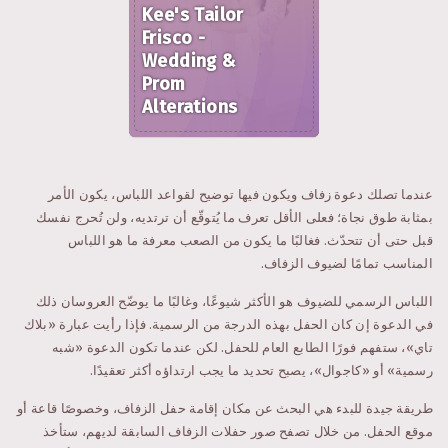
Kee's Tailor
Frisco -
Wedding &
Prom
Alterations
عندما تصلك دعوة زفاف ويكون فيها توضيح لقواعد اللباس، يكون الأمر
بمثابة طوق نجاة؛ فعلى الأقل تعرف ما يُتوقّع أن ترتديه، ولن تُحرج نفسك
قبل حتى أن تتحدّث. فغالبًا ما يكون من الصعب معرفة ما هو اللباس
المناسب تمامًا لضيوف الزفاف.
اللباس الرسمي للضيوف هو الأكثر شيوعًا، وغالبًا ما يوضّح العروسان ذلك
في الدعوة إن كان الحفل بهذه الدرجة من الرسمية. فإذا رأيت عبارة «بلاك
تاي»، ستفهم فورًا الطابع العام للحفل. لكن عندما تكون الدعوة «شبه
رسمية» أو «كاجوال»، يصبح تحديد ما يجب ارتداؤه أكثر تعقيدًا.
طريقة جيدة للبدء هي البحث عن مكان إقامة حفل الزفاف، وخصوصًا قاعة أو
موقع الحفل. من خلال تصفح صور حفلات الزفاف السابقة لديهم، ستأخذ