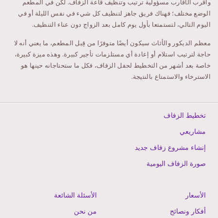
وأقرب الأقارب مسؤولية ترتيب وتنظيف قاعة الزفاف. لكن في المطعم
الوضع مختلف؛ فهناك فريق جاهز لتنظيف كل شيء في نفس الليلة أو في
اليوم التالي، لتستمتعا بأول يوم كامل بعد الزواج دون عناء التنظيف.
معظم الديكور والأثاث سيكون أيضًا متوفرًا من قِبل المطعم، ما يعني أنه لا
حاجة لترتيب استلام أو إعادة أي مستلزمات تأجير كبيرة. وهذه ميزة كبيرة،
خاصة بعد أشهر من التخطيط لحفل الزفاف، فكل ما ستحتاجانه حينها هو
الاسترخاء والاستمتاع بالنتيجة.
تخطيط الزفاف
مشاريعي
إنشاء مشروع زفاف جديد
صورة الزفاف اليومية
الأسعار
الأسئلة الشائعة
أفكار ونصائح
من نحن