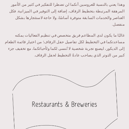
وهذا يعني بالنسبة للعروسين أنكما لن تضطرا للتفكير في كثير من الأمور
المرهقة المرتبطة بتخطيط الزفاف، إضافة إلى التوفير في الميزانية. فكل
العناصر والخدمات السابقة متوفرة أساسًا، ولا حاجة لاستئجارها بشكل
منفصل.
غالبًا ما يكون لدى المطاعم فريق متخصص في تنظيم الفعاليات يمكنه
مساعدتكما في التخطيط لكل تفاصيل حفل الزفاف؛ من اختيار قائمة الطعام
إلى الديكور، ليصنع تجربة شخصية لا تُنسى لكما ولأحبائكما، مع تخفيف جزء
كبير من التوتر الذي يصاحب عادةً التخطيط لحفل الزفاف.