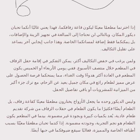
إذا اخترتما مطعمًا معينًا ليكون قاعة زفافكما، فهذا يعني غالبًا أنكما تحبان
ديكور المكان. وبالتالي لن تحتاجا إلى المبالغة في تجهيز الزينة والإضافات،
بل يمكنكما فقط إضافة لمساتكما الخاصة. وهذا جانب إيجابي آخر يساعد
على تقليل التكاليف.
ولمن يرغب في خفض التكاليف أكثر، يمكن التفكير في إقامة حفل الزفاف
في المطعم خلال منتصف الأسبوع. ففي يومي الأربعاء أو الخميس يكون
المطعم في العادة أكثر هدوءًا وقت الغداء، مما يمنحكما فرصة الحصول على
عرض مميز لطعام رائع في مكان جميل بعيد عن الزحام، مع ترك جزء أكبر
من الميزانية للمشروبات أو باقي تفاصيل الحفل.
وليس الديكور وحده ما يجعل الأزواج يختارون مطعمًا معينًا كقاعة زفاف، بل
الطعام أيضًا! فكثيرًا ما يكون الطعام في حفلات الزفاف من شركة تقديم
طعام عادية، يُعد بكميات كبيرة وبجودة غير مضمونة. بينما في المطعم يكون
الطعام هو نجم التجربة، وجودته مضمونة. إذا كنتما تحبان مطعمًا معيّنًا بسبب
أطباقه الخاصة والمميزة، فغالبًا سيقع ضيوفكما في حبها أيضًا.