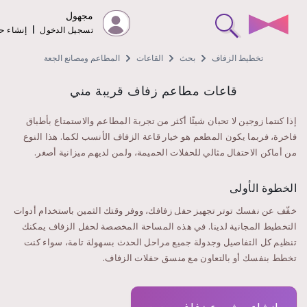
مجهول
تسجيل الدخول
|
إنشاء 
تخطيط الزفاف
بحث
القاعات
المطاعم ومصانع الجعة
قاعات مطاعم زفاف قريبة مني
إذا كنتما زوجين لا تحبان شيئًا أكثر من تجربة المطاعم والاستمتاع بأطباق
فاخرة، فربما يكون المطعم هو خيار قاعة الزفاف الأنسب لكما. هذا النوع
من أماكن الاحتفال مثالي للحفلات الحميمة، ولمن لديهم ميزانية أصغر.
الخطوة الأولى
خفّف عن نفسك توتر تجهيز حفل زفافك، ووفر وقتك الثمين باستخدام أدوات
التخطيط المجانية لدينا. في هذه المساحة المخصصة لحفل الزفاف يمكنك
تنظيم كل التفاصيل وجدولة جميع مراحل الحدث بسهولة تامة، سواء كنت
تخطط بنفسك أو بالتعاون مع منسق حفلات الزفاف.