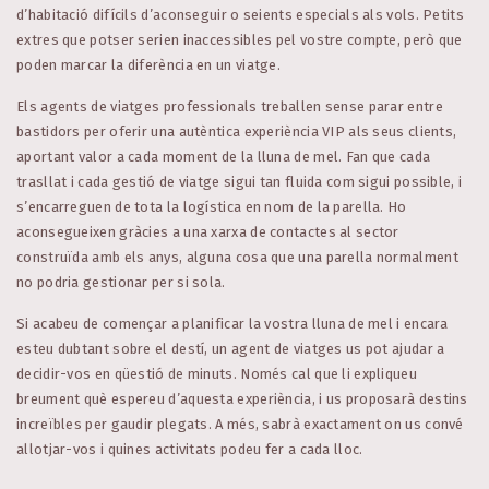
d’habitació difícils d’aconseguir o seients especials als vols. Petits
extres que potser serien inaccessibles pel vostre compte, però que
poden marcar la diferència en un viatge.
Els agents de viatges professionals treballen sense parar entre
bastidors per oferir una autèntica experiència VIP als seus clients,
aportant valor a cada moment de la lluna de mel. Fan que cada
trasllat i cada gestió de viatge sigui tan fluida com sigui possible, i
s’encarreguen de tota la logística en nom de la parella. Ho
aconsegueixen gràcies a una xarxa de contactes al sector
construïda amb els anys, alguna cosa que una parella normalment
no podria gestionar per si sola.
Si acabeu de començar a planificar la vostra lluna de mel i encara
esteu dubtant sobre el destí, un agent de viatges us pot ajudar a
decidir-vos en qüestió de minuts. Només cal que li expliqueu
breument què espereu d’aquesta experiència, i us proposarà destins
increïbles per gaudir plegats. A més, sabrà exactament on us convé
allotjar-vos i quines activitats podeu fer a cada lloc.