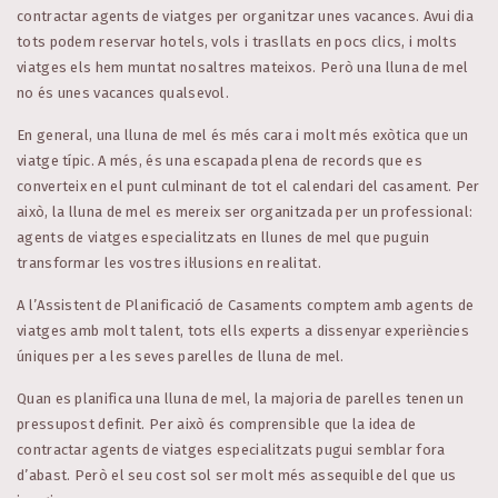
contractar agents de viatges per organitzar unes vacances. Avui dia
tots podem reservar hotels, vols i trasllats en pocs clics, i molts
viatges els hem muntat nosaltres mateixos. Però una lluna de mel
no és unes vacances qualsevol.
En general, una lluna de mel és més cara i molt més exòtica que un
viatge típic. A més, és una escapada plena de records que es
converteix en el punt culminant de tot el calendari del casament. Per
això, la lluna de mel es mereix ser organitzada per un professional:
agents de viatges especialitzats en llunes de mel que puguin
transformar les vostres il·lusions en realitat.
A l’Assistent de Planificació de Casaments comptem amb agents de
viatges amb molt talent, tots ells experts a dissenyar experiències
úniques per a les seves parelles de lluna de mel.
Quan es planifica una lluna de mel, la majoria de parelles tenen un
pressupost definit. Per això és comprensible que la idea de
contractar agents de viatges especialitzats pugui semblar fora
d’abast. Però el seu cost sol ser molt més assequible del que us