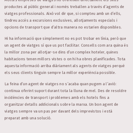
productes al públic general i només treballen a través d’agents de
viatges professionals. Això vol dir que, si compteu amb un d’ells,
tindreu accés a excursions exclusives, allotjaments especials i
opcions de transport que d’altra manera no estarien disponibles.
Hi ha informació que simplement no es pot trobar en línia, però que
un agent de viatges sí que us pot facilitar. Consells com ara quina és
la millor zona per allotjar-se dins d’un complex hoteler, quines
habitacions tenen millors vistes o on hi ha obres planificades. Tota
aquesta informació arriba diàriament als agents de viatges perquè
els seus clients tinguin sempre la millor experiència possible.
La feina d’un agent de viatges no s’acaba quan pugem a l’avió:
continua oferint suport durant tota la lluna de mel. Des de resoldre
incidències de transport i problemes amb els hotels fins a
organitzar detalls addicionals sobre la marxa. Un bon agent de
viatges sempre va un pas per davant dels imprevistos i està
preparat amb una solució.