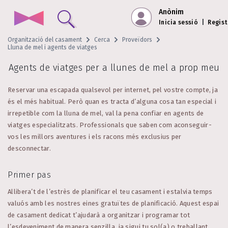
Anònim
Inicia sessió
|
Regist
Organització del casament
Cerca
Proveïdors
Lluna de mel i agents de viatges
Agents de viatges per a llunes de mel a prop meu
Reservar una escapada qualsevol per internet, pel vostre compte, ja
és el més habitual. Però quan es tracta d’alguna cosa tan especial i
irrepetible com la lluna de mel, val la pena confiar en agents de
viatges especialitzats. Professionals que saben com aconseguir-
vos les millors aventures i els racons més exclusius per
desconnectar.
Primer pas
Allibera’t de l’estrès de planificar el teu casament i estalvia temps
valuós amb les nostres eines gratuïtes de planificació. Aquest espai
de casament dedicat t’ajudarà a organitzar i programar tot
l’esdeveniment de manera senzilla, ja sigui tu sol(a) o treballant