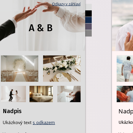
Odkazy v záhlaví
A & B
Nadp
Nadpis
Ukázkový text
s odkazem
Ukázko