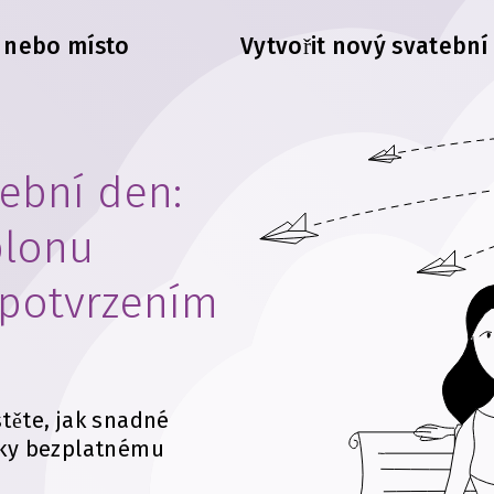
e nebo místo
Vytvořit nový svatební
tební den:
blonu
 potvrzením
stěte, jak snadné
díky bezplatnému