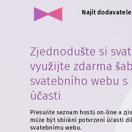
Najít dodavatel
Zjednodušte si sva
využijte zdarma ša
svatebního webu s
účasti
Přesuňte seznam hostů on‑line a zji
může být sbírání potvrzení účasti 
svatebnímu webu.