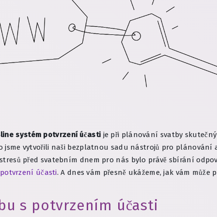
line systém potvrzení účasti
je při plánování svatby skutečn
to jsme vytvořili naši bezplatnou sadu nástrojů pro plánování
ch stresů před svatebním dnem pro nás bylo právě sbírání odpo
potvrzení účasti
. A dnes vám přesně ukážeme, jak vám může p
u s potvrzením účasti