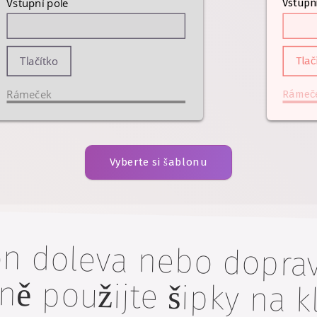
Vstupní pole
Vstupn
Tlačítko
Tlač
Rámeček
Rámeč
Vyberte si šablonu
n doleva nebo doprav
adně použijte šipky na kláve