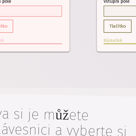
í pole
Vstupní pole
ítko
Tlačítko
ek
Rámeček
a si je můžete
snici a vyberte si