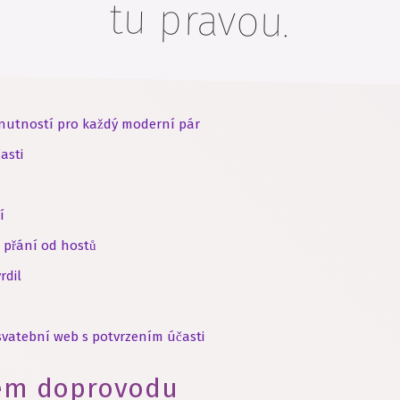
tu pravou.
 nutností pro každý moderní pár
asti
í
í přání od hostů
rdil
 svatební web s potvrzením účasti
em doprovodu