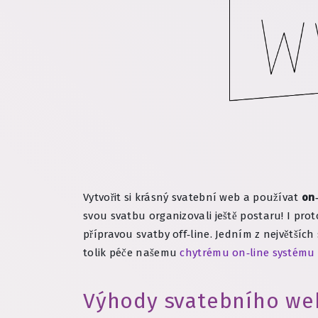
Vytvořit si krásný svatební web a používat
on‑
svou svatbu organizovali ještě postaru! I pro
přípravou svatby off‑line. Jedním z největší
tolik péče našemu
chytrému on‑line systému 
Výhody svatebního web