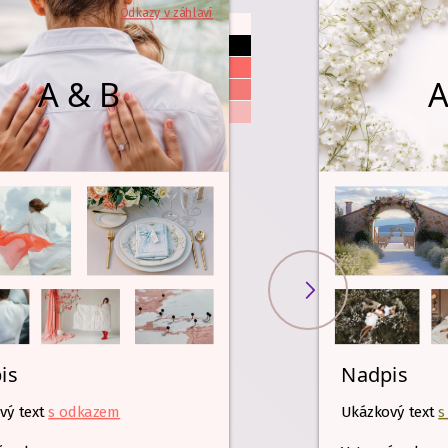
Odkazy v záhlaví
A & B
A
is
Nadpis
vý text
s odkazem
Ukázkový text
s