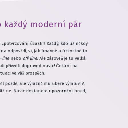
ro každý moderní pár
: „potvrzování účasti“! Každý, kdo už někdy
 na odpovědi, ví, jak únavné a úzkostné to
‑line
nebo
off‑line
. Ale zároveň je tu velká
ádi přivedli doprovod navíc! Čekání na
ituaci ve váš prospěch.
l pozdě, ale výrazně mu ubere výmluv! A
ště ne. Navíc dostanete upozornění hned,