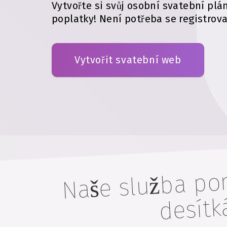
Vytvořte si svůj osobní svatební plá
poplatky!
Není potřeba se registrova
Vytvořit svatební web
Naše
mohla napl
de
m tis
m