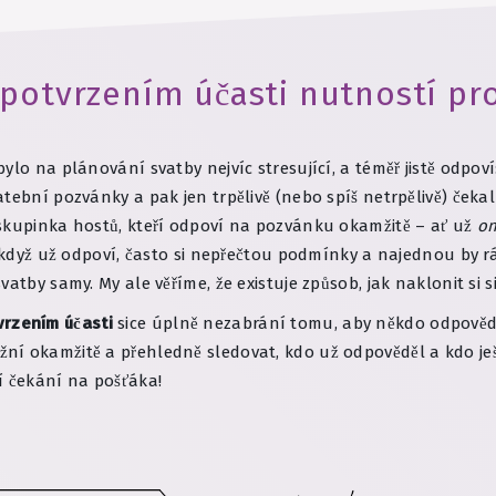
 potvrzením účasti nutností p
lo na plánování svatby nejvíc stresující, a téměř jistě odpoví
tební pozvánky a pak jen trpělivě (nebo spíš netrpělivě) čekal
 skupinka hostů, kteří odpoví na pozvánku okamžitě – ať už
on
A když už odpoví, často si nepřečtou podmínky a najednou by r
atby samy. My ale věříme, že existuje způsob, jak naklonit si s
vrzením účasti
sice úplně nezabrání tomu, aby někdo odpovědě
ní okamžitě a přehledně sledovat, kdo už odpověděl a kdo je
í čekání na pošťáka!