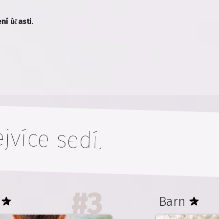
ní účasti
.
jvíce sedí.
#
3
Barn