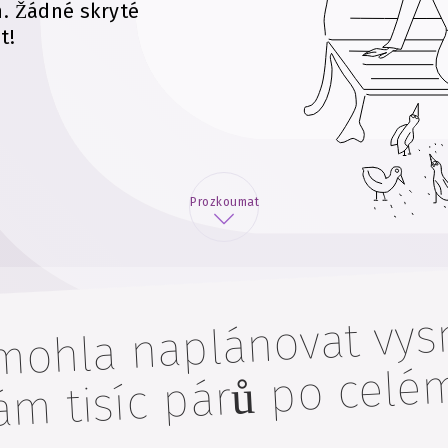
n. Žádné skryté
t!
Prozkoumat
 služ
ánovat vysněno
sí
íc párů p
 svět