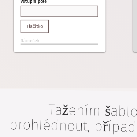
Vstupní pole
Tlačítko
Rámeček
Tažením šablo
prohlédnout, příp