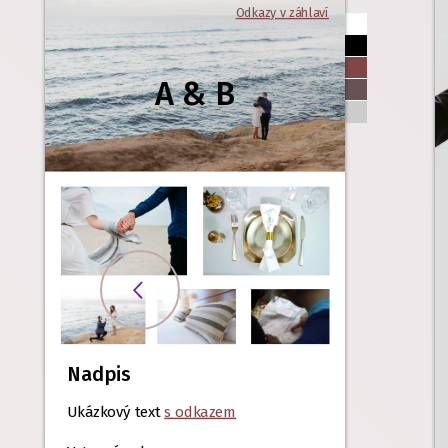
Odkazy v záhlaví
A & B
Nadpis
Ukázkový text
s odkazem