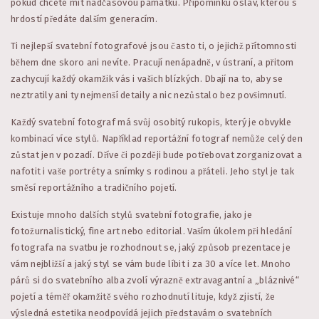
pokud chcete mít nadčasovou památku. Připomínku oslav, kterou s
hrdostí předáte dalším generacím.
Ti nejlepší svatební fotografové jsou často ti, o jejichž přítomnosti
během dne skoro ani nevíte. Pracují nenápadně, v ústraní, a přitom
zachycují každý okamžik vás i vašich blízkých. Dbají na to, aby se
neztratily ani ty nejmenší detaily a nic nezůstalo bez povšimnutí.
Každý svatební fotograf má svůj osobitý rukopis, který je obvykle
kombinací více stylů. Například reportážní fotograf nemůže celý den
zůstat jen v pozadí. Dříve či později bude potřebovat zorganizovat a
nafotit i vaše portréty a snímky s rodinou a přáteli. Jeho styl je tak
směsí reportážního a tradičního pojetí.
Existuje mnoho dalších stylů svatební fotografie, jako je
fotožurnalistický, fine art nebo editorial. Vaším úkolem při hledání
fotografa na svatbu je rozhodnout se, jaký způsob prezentace je
vám nejbližší a jaký styl se vám bude líbit i za 30 a více let. Mnoho
párů si do svatebního alba zvolí výrazně extravagantní a „bláznivé“
pojetí a téměř okamžitě svého rozhodnutí lituje, když zjistí, že
výsledná estetika neodpovídá jejich představám o svatebních