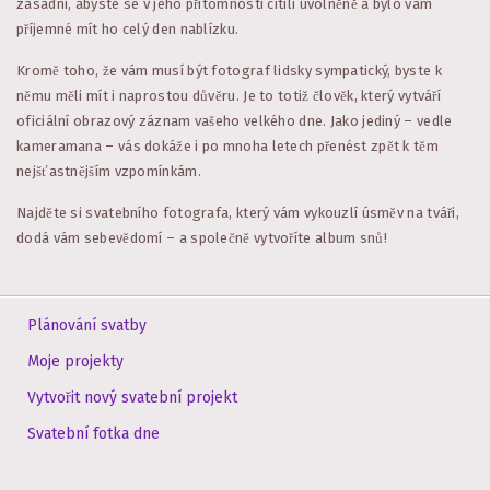
zásadní, abyste se v jeho přítomnosti cítili uvolněně a bylo vám
příjemné mít ho celý den nablízku.
Kromě toho, že vám musí být fotograf lidsky sympatický, byste k
němu měli mít i naprostou důvěru. Je to totiž člověk, který vytváří
oficiální obrazový záznam vašeho velkého dne. Jako jediný – vedle
kameramana – vás dokáže i po mnoha letech přenést zpět k těm
nejšťastnějším vzpomínkám.
Najděte si svatebního fotografa, který vám vykouzlí úsměv na tváři,
dodá vám sebevědomí – a společně vytvoříte album snů!
Plánování svatby
Moje projekty
Vytvořit nový svatební projekt
Svatební fotka dne