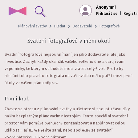
Anonymní
Přihlásit se
|
Registr
Plánování svatby
Hledat
Dodavatelé
Fotografové
Svatbní fotografové v mém okolí
Svatbní fotografové nejsou vnímaní jen jako dodavatelé, ale jako
investice. Zachytí každý okamžik vašeho velkého dne a darují vám
vzpomínky, ke kterým se budete moci vracet celý život. Proto by
hledání toho pravého fotografa na vaši svatbu mělo patřit mezi první
úkoly ve vašem plánu příprav.
První krok
Zbavte se stresu z plánování svatby a ušetřete si spoustu času díky
našim bezplatným plánovacím nástrojům. Tento speciální svatební
prostor vám pomůže přehledně zorganizovat a naplánovat celou
událost – ať už vše řešíte sami, nebo společně se svatební
koordinátorkou či koordinátorem.