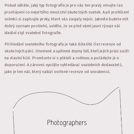
Pokud váháte, jaký typ fotografie je pro vás ten pravý, věnujte čas
procházení co největšího množství skutečných svateb. A při prohlížení
snímků si zapisujte prvky, které vás zaujaly nejvíc. Jakmile budete mít
dobrý seznam postřehů, uvidíte, že se před vámi jasně rýsuje váš
ideální styl svatební fotografie.
Při hledání svatebního fotografa je také důležité číst recenze od
skutečných párů. Otevřené a upřímné dojmy lidí, kteří jejich práci zažili
na vlastní kůži. Promluvte si s přáteli a rodinou a požádejte je o
doporučení. A zároveň využijte vyhledávač svatebních dodavatelů,
jako je ten náš, který nabízí ověřené recenze od snoubenců.