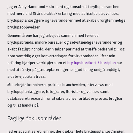
Jeg er Andy Hammond – skribent og konsulent i bryllupsbranchen
med mere end 15 års praktisk erfaring med at hjælpe par, venues,
bryllupsplanlæggere og leverandører med at skabe uforglemmelige
bryllupsoplevelser.
Gennem årene har jeg arbejdet sammen med førende
bryllupsbrands, mindre bureauer og selvstændige leverandører og
skabt fagligt indhold, der hjælper par med at træffe bedre valg – og
som samtidig øger konverteringen for virksomheder. Efter min
erfaring hjælper værktøjer som et
bryllupsbordkort / bordplan
par
med at få styr på gæsteplaceringerne i god tid og undgå unødigt,
sidste‑øjebliks stress.
Mit arbejde kombinerer praktisk brancheviden, interviews med
bryllupsplanlæggere, fotografer, florister og venues samt
databaseret research for at sikre, at hver artikel er præcis, brugbar
og til at handle på.
Faglige fokusområder
Jeg er specialiseret i emner, der dækker hele bryllupsplanlægningen: