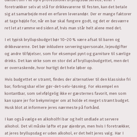
foretrækker selv at stå for drikkevarerne til festen, kan det betale
sig at samarbejde med en erfaren leverandør. Der er mange faktorer
at tage højde for, når en bar skal fungere godt, og det er desværre
ret let at ramme ved siden af, hvis man står helt alene med det.
I et typisk bryllupsbudget bør 10–20 % være afsat til baren og
drikkevarerne. Det bør inkludere serveringspersonale, lejeudgifter
og andre tilføjelser, som for eksempel pynt og garniture til særlige
drinks. Det kan virke som en stor del af bryllupsbudgettet, men det
er overraskende, hvor hurtigt det hele løber op.
Hvis budgettet er stramt, findes der alternativer til den klassiske fri
bar, forbrugsbar eller gør-det-selv-løsning. For eksempel en
kontantbar, som selvfølgelig ikke er gæsternes favorit, men som
kan spare jer for bekymringer om at holde et meget stramt budget.
Husk blot at informere jeres nærmeste på forhånd.
I kan også vælge en alkoholfri bar og helt undlade at servere
alkohol. Det vil måske løfte et par øjenbryn, men hvis I foretrækker,
at jeres bryllupsdag er uden alkohol, er det helt jeres valg. Har I