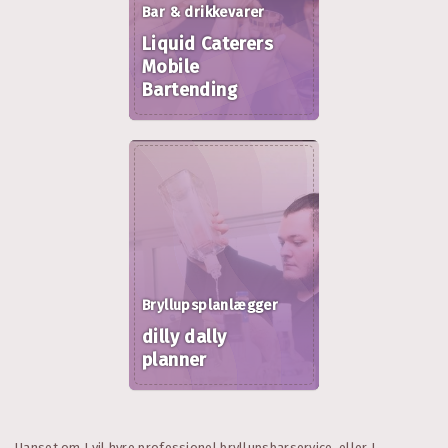
Bar & drikkevarer
Liquid Caterers
Mobile
Bartending
Bryllupsplanlægger
dilly dally
planner
Uanset om I vil hyre professionel bryllupsbarservice, eller I