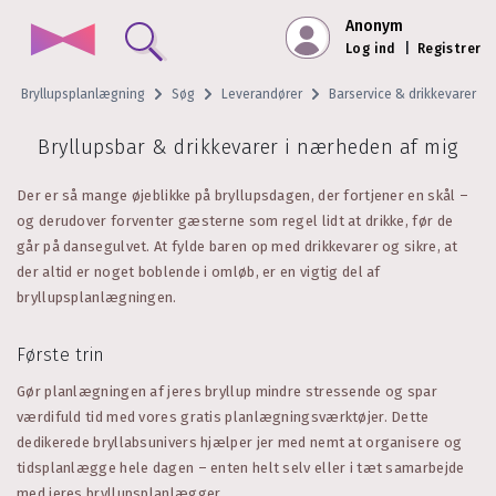
Anonym
Log ind
|
Registrer
Bryllupsplanlægning
Søg
Leverandører
Barservice & drikkevarer
Bryllupsbar & drikkevarer i nærheden af mig
Der er så mange øjeblikke på bryllupsdagen, der fortjener en skål –
og derudover forventer gæsterne som regel lidt at drikke, før de
går på dansegulvet. At fylde baren op med drikkevarer og sikre, at
der altid er noget boblende i omløb, er en vigtig del af
bryllupsplanlægningen.
Første trin
Gør planlægningen af jeres bryllup mindre stressende og spar
værdifuld tid med vores gratis planlægningsværktøjer. Dette
dedikerede bryllabsunivers hjælper jer med nemt at organisere og
tidsplanlægge hele dagen – enten helt selv eller i tæt samarbejde
med jeres bryllupsplanlægger.