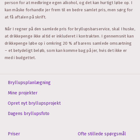
person for at medbringe egen alkohol, og det kan hurtigt løbe op. I
kan måske forhandle jer frem til en bedre samlet pris, men sørg for
at få aftalen på skrift.
Når I regner på den samlede pris for bryllupsbarservice, skal I huske,
at drikkepenge ikke altid er inkluderet i kontrakten. I gennemsnit kan
drikkepenge løbe op i omkring 20 % af barens samlede omsætning
– et betydeligt beløb, som kan komme bag på jer, hvis det ikke er
med i budgettet.
Bryllupsplanlægning
Mine projekter
Opret nyt bryllupsprojekt
Dagens bryllupsfoto
Priser
Ofte stillede spørgsmål