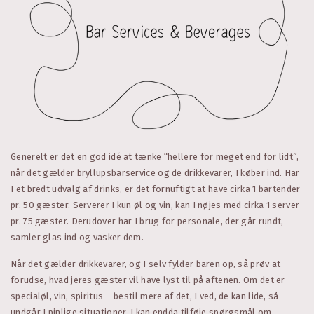
Generelt er det en god idé at tænke “hellere for meget end for lidt”,
når det gælder bryllupsbarservice og de drikkevarer, I køber ind. Har
I et bredt udvalg af drinks, er det fornuftigt at have cirka 1 bartender
pr. 50 gæster. Serverer I kun øl og vin, kan I nøjes med cirka 1 server
pr. 75 gæster. Derudover har I brug for personale, der går rundt,
samler glas ind og vasker dem.
Når det gælder drikkevarer, og I selv fylder baren op, så prøv at
forudse, hvad jeres gæster vil have lyst til på aftenen. Om det er
specialøl, vin, spiritus – bestil mere af det, I ved, de kan lide, så
undgår I pinlige situationer. I kan endda tilføje spørgsmål om