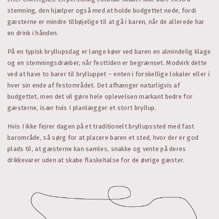
stemning, den hjælper også med at holde budgettet nede, fordi
gæsterne er mindre tilbøjelige til at gå i baren, når de allerede har
en drink i hånden.
På en typisk bryllupsdag er lange køer ved baren en almindelig klage
og en stemningsdræber, når festtiden er begrænset. Modvirk dette
ved at have to barer til brylluppet – enten i forskellige lokaler eller i
hver sin ende af festområdet. Det afhænger naturligvis af
budgettet, men det vil gøre hele oplevelsen markant bedre for
gæsterne, især hvis I planlægger et stort bryllup.
Hvis I ikke fejrer dagen på et traditionelt bryllupssted med fast
barområde, så sørg for at placere baren et sted, hvor der er god
plads til, at gæsterne kan samles, snakke og vente på deres
drikkevarer uden at skabe flaskehalse for de øvrige gæster.