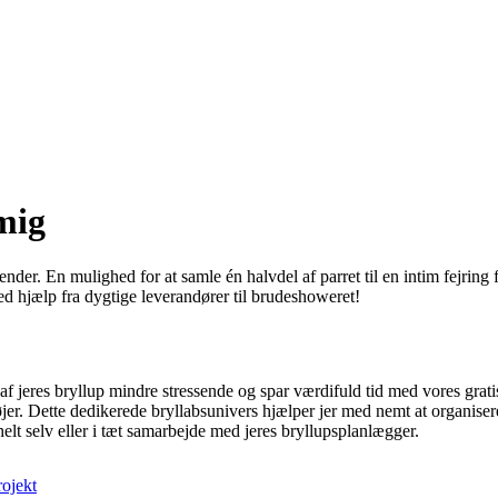
mig
ender. En mulighed for at samle én halvdel af parret til en intim fejring
 hjælp fra dygtige leverandører til brudeshoweret!
f jeres bryllup mindre stressende og spar værdifuld tid med vores grati
er. Dette dedikerede bryllabsunivers hjælper jer med nemt at organiser
elt selv eller i tæt samarbejde med jeres bryllupsplanlægger.
rojekt