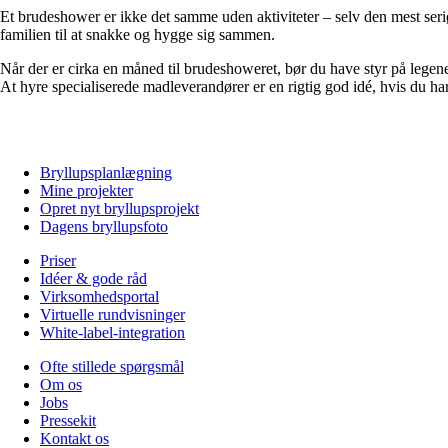
Et brudeshower er ikke det samme uden aktiviteter – selv den mest seriø
familien til at snakke og hygge sig sammen.
Når der er cirka en måned til brudeshoweret, bør du have styr på legene,
At hyre specialiserede madleverandører er en rigtig god idé, hvis du har
Bryllupsplanlægning
Mine projekter
Opret nyt bryllupsprojekt
Dagens bryllupsfoto
Priser
Idéer & gode råd
Virksomhedsportal
Virtuelle rundvisninger
White-label-integration
Ofte stillede spørgsmål
Om os
Jobs
Pressekit
Kontakt os