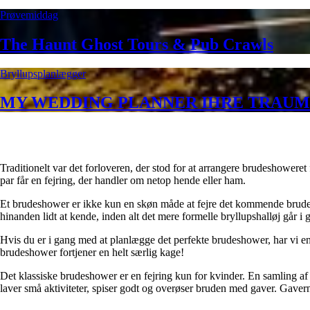
Prøvemiddag
The Haunt Ghost Tours & Pub Crawls
Bryllupsplanlægger
MY WEDDING PLANNER IHRE TRAUM
Traditionelt var det forloveren, der stod for at arrangere brudeshoweret
par får en fejring, der handler om netop hende eller ham.
Et brudeshower er ikke kun en skøn måde at fejre det kommende brudepar
hinanden lidt at kende, inden alt det mere formelle bryllupshalløj går i 
Hvis du er i gang med at planlægge det perfekte brudeshower, har vi en
brudeshower fortjener en helt særlig kage!
Det klassiske brudeshower er en fejring kun for kvinder. En samling a
laver små aktiviteter, spiser godt og overøser bruden med gaver. Gavern