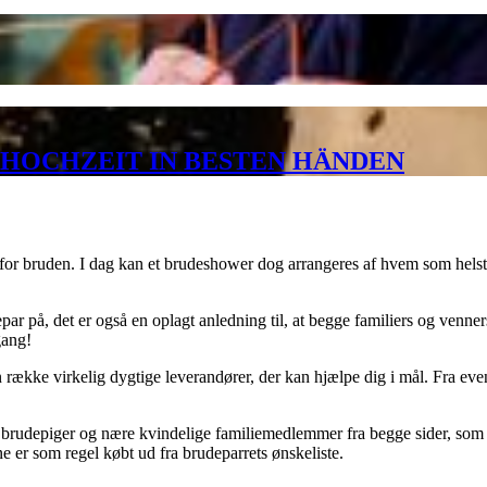
HOCHZEIT IN BESTEN HÄNDEN
 for bruden. I dag kan et brudeshower dog arrangeres af hvem som helst –
 på, det er også en oplagt anledning til, at begge familiers og venner
gang!
 række virkelig dygtige leverandører, der kan hjælpe dig i mål. Fra eve
f brudepiger og nære kvindelige familiemedlemmer fra begge sider, som
e er som regel købt ud fra brudeparrets ønskeliste.