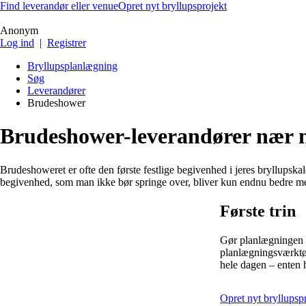
Find leverandør eller venue
Opret nyt bryllupsprojekt
Anonym
Log ind
|
Registrer
Bryllupsplanlægning
Søg
Leverandører
Brudeshower
Brudeshower-leverandører nær 
Brudeshoweret er ofte den første festlige begivenhed i jeres bryllupskal
begivenhed, som man ikke bør springe over, bliver kun endnu bedre med
Første trin
Gør planlægningen a
planlægningsværktøj
hele dagen – enten h
Opret nyt bryllupsp