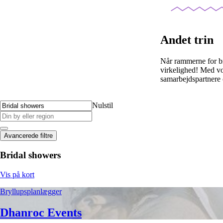
Andet trin
Når rammerne for bry
virkelighed! Med vo
samarbejdspartnere 
Nulstil
Avancerede filtre
Bridal showers
Vis på kort
Bryllupsplanlægger
Dhanroc Events