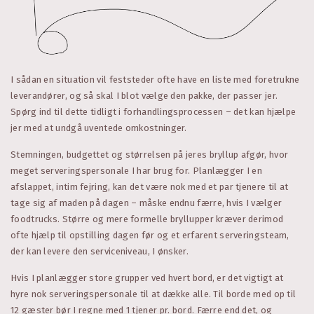
I sådan en situation vil feststeder ofte have en liste med foretrukne
leverandører, og så skal I blot vælge den pakke, der passer jer.
Spørg ind til dette tidligt i forhandlingsprocessen – det kan hjælpe
jer med at undgå uventede omkostninger.
Stemningen, budgettet og størrelsen på jeres bryllup afgør, hvor
meget serveringspersonale I har brug for. Planlægger I en
afslappet, intim fejring, kan det være nok med et par tjenere til at
tage sig af maden på dagen – måske endnu færre, hvis I vælger
foodtrucks. Større og mere formelle bryllupper kræver derimod
ofte hjælp til opstilling dagen før og et erfarent serveringsteam,
der kan levere den serviceniveau, I ønsker.
Hvis I planlægger store grupper ved hvert bord, er det vigtigt at
hyre nok serveringspersonale til at dække alle. Til borde med op til
12 gæster bør I regne med 1 tjener pr. bord. Færre end det, og