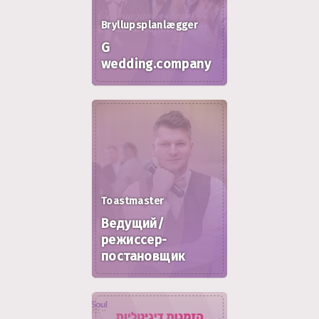
Bryllupsplanlægger
G
wedding.company
Toastmaster
Ведущий/
режиссер-
постановщик