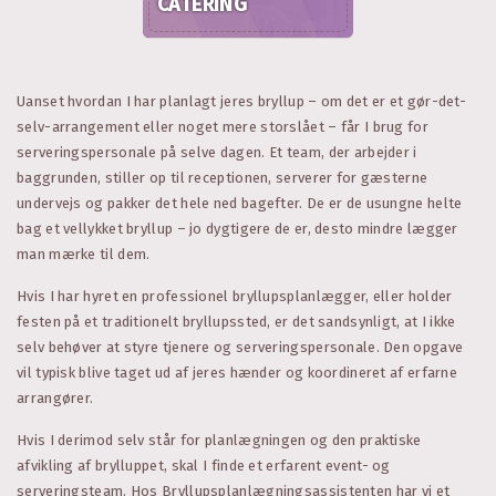
CATERING
Uanset hvordan I har planlagt jeres bryllup – om det er et gør-det-
selv-arrangement eller noget mere storslået – får I brug for
serveringspersonale på selve dagen. Et team, der arbejder i
baggrunden, stiller op til receptionen, serverer for gæsterne
undervejs og pakker det hele ned bagefter. De er de usungne helte
bag et vellykket bryllup – jo dygtigere de er, desto mindre lægger
man mærke til dem.
Hvis I har hyret en professionel bryllupsplanlægger, eller holder
festen på et traditionelt bryllupssted, er det sandsynligt, at I ikke
selv behøver at styre tjenere og serveringspersonale. Den opgave
vil typisk blive taget ud af jeres hænder og koordineret af erfarne
arrangører.
Hvis I derimod selv står for planlægningen og den praktiske
afvikling af brylluppet, skal I finde et erfarent event- og
serveringsteam. Hos Bryllups­planlægnings­assistenten har vi et