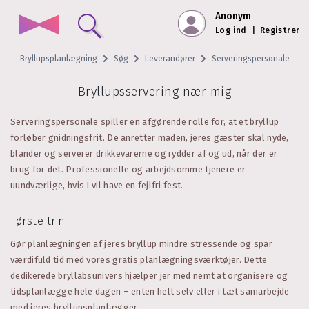
Anonym
Log ind
|
Registrer
Bryllupsplanlægning
Søg
Leverandører
Serveringspersonale
Bryllupsservering nær mig
Serveringspersonale spiller en afgørende rolle for, at et bryllup
forløber gnidningsfrit. De anretter maden, jeres gæster skal nyde,
blander og serverer drikkevarerne og rydder af og ud, når der er
brug for det. Professionelle og arbejdsomme tjenere er
uundværlige, hvis I vil have en fejlfri fest.
Første trin
Gør planlægningen af jeres bryllup mindre stressende og spar
værdifuld tid med vores gratis planlægningsværktøjer. Dette
dedikerede bryllabsunivers hjælper jer med nemt at organisere og
tidsplanlægge hele dagen – enten helt selv eller i tæt samarbejde
med jeres bryllupsplanlægger.