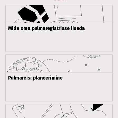
Mida oma pulmaregistrisse lisada
Pulmareisi planeerimine