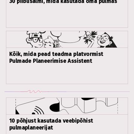
30 piiblisalmi, mida kasutada oma pulmas
Kõik, mida pead teadma platvormist
Pulmade Planeerimise Assistent
10 põhjust kasutada veebipõhist
pulmaplaneerijat