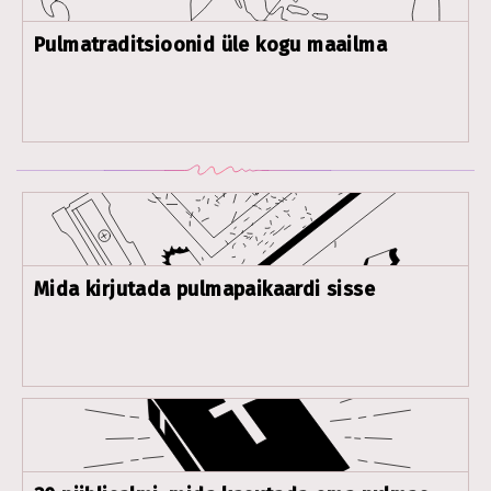
Pulmatraditsioonid üle kogu maailma
Mida kirjutada pulmapaikaardi sisse