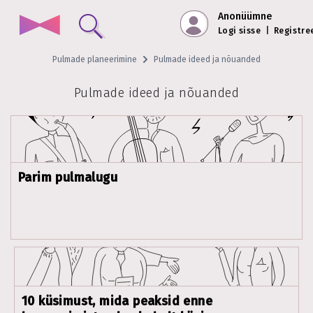
Anonüümne
Logi sisse
|
Registre
Pulmade planeerimine
Pulmade ideed ja nõuanded
Pulmade ideed ja nõuanded
Parim pulmalugu
10 küsimust, mida peaksid enne