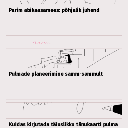
Parim abikaasamees: põhjalik juhend
Pulmade planeerimine samm-sammult
Kuidas kirjutada täiuslikku tänukaarti pulma