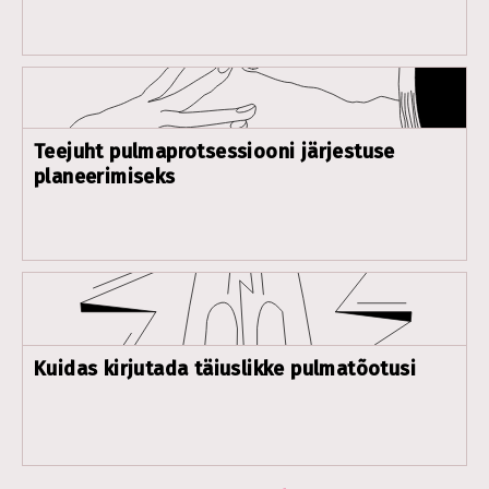
Teejuht pulmaprotsessiooni järjestuse
planeerimiseks
Kuidas kirjutada täiuslikke pulmatõotusi