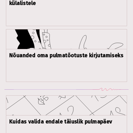
külalistele
Nõuanded oma pulmatõotuste kirjutamiseks
Kuidas valida endale täiuslik pulmapäev