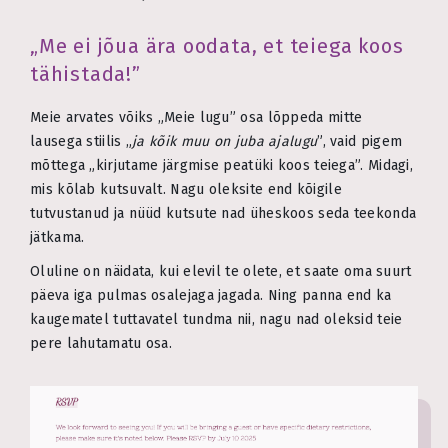
„Me ei jõua ära oodata, et teiega koos
tähistada!”
Meie arvates võiks „Meie lugu” osa lõppeda mitte
lausega stiilis „
ja kõik muu on juba ajalugu
”, vaid pigem
mõttega „kirjutame järgmise peatüki koos teiega”. Midagi,
mis kõlab kutsuvalt. Nagu oleksite end kõigile
tutvustanud ja nüüd kutsute nad üheskoos seda teekonda
jätkama.
Oluline on näidata, kui elevil te olete, et saate oma suurt
päeva iga pulmas osalejaga jagada. Ning panna end ka
kaugematel tuttavatel tundma nii, nagu nad oleksid teie
pere lahutamatu osa.