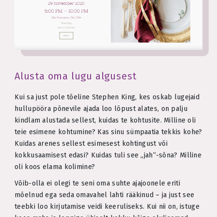
Alusta oma lugu algusest
Kui sa just pole tõeline Stephen King, kes oskab lugejaid
hullupööra põnevile ajada loo lõpust alates, on palju
kindlam alustada sellest, kuidas te kohtusite. Milline oli
teie esimene kohtumine? Kas sinu sümpaatia tekkis kohe?
Kuidas arenes sellest esimesest kohtingust või
kokkusaamisest edasi? Kuidas tuli see „jah”-sõna? Milline
oli koos elama kolimine?
Võib-olla ei olegi te seni oma suhte ajajoonele eriti
mõelnud ega seda omavahel lahti rääkinud – ja just see
teebki loo kirjutamise veidi keeruliseks. Kui nii on, istuge