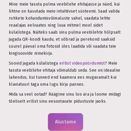
Mine meie tasuta pulma veebilehe ehitajasse ja näed, kui
lihtne on kasutada meie intuitiivset süsteemi. Saad valida
rohkete kohandamisvõimaluste vahel, vaadata lehte
reaalajas eelvaates ning luua mitmel moel sidet
külalistega. Näiteks saab sinu pulma veebilehte hõlpsalt
jagada QR-koodi kaudu, et sõbrad ja perekond saaksid
suurel päeval oma fotosid üles laadida või vaadata teie
kingisoovide nimekirja.
Soovid jagada külalistega
erilist videopöördumist
? Meie
tasuta veebilehe ehitaja võimaldab seda. See on ideaalne
lahendus, kui tunned end kaamera ees mugavamalt kui
klaviatuuri taga oma lugu kirja pannes.
Mida sa veel ootad? Räägime sinu loo ära ja loome midagi
tõeliselt erilist sinu eesootavate pidustuste jaoks.
Alustame