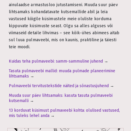
ainulaadse armastusloo jutustamiseni. Muuda suur päev
lihtsamaks kohandatavate kutsemallide abil ja leia
vastused kõigile küsimustele meie oluliste korduma
kippuvate küsimuste seast. Olgu sa alles alguses või
viimaseid detaile lihvimas – see kõik-ühes abimees aitab
sul luua pulmaveebi, mis on kaunis, praktiline ja täiesti
teie moodi.
Kuidas teha pulmaveebi: samm-sammuline juhend
→
Tasuta pulmaveebi mallid: muuda pulmade planeerimine
lihtsamaks
→
Pulmaveebi tervitustekstide näited ja sõnastusjuhend
→
Muuda suur päev lihtsamaks: kasuta tasuta pulmaveebi
kutsemalli
→
13 korduvat küsimust pulmaveebi kohta: olulised vastused,
mis tuleks lehel anda
→