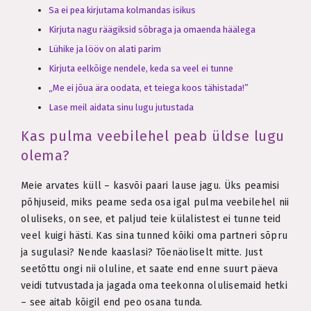
Sa ei pea kirjutama kolmandas isikus
Kirjuta nagu räägiksid sõbraga ja omaenda häälega
Lühike ja lööv on alati parim
Kirjuta eelkõige nendele, keda sa veel ei tunne
„Me ei jõua ära oodata, et teiega koos tähistada!”
Lase meil aidata sinu lugu jutustada
Kas pulma veebilehel peab üldse lugu
olema?
Meie arvates küll – kasvõi paari lause jagu. Üks peamisi
põhjuseid, miks peame seda osa igal pulma veebilehel nii
oluliseks, on see, et paljud teie külalistest ei tunne teid
veel kuigi hästi. Kas sina tunned kõiki oma partneri sõpru
ja sugulasi? Nende kaaslasi? Tõenäoliselt mitte. Just
seetõttu ongi nii oluline, et saate end enne suurt päeva
veidi tutvustada ja jagada oma teekonna olulisemaid hetki
– see aitab kõigil end peo osana tunda.