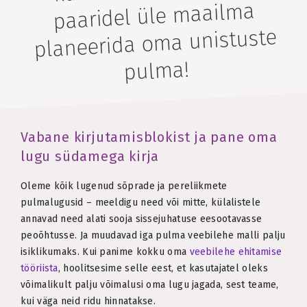
paaridel üle maailma
planeerida oma unistuste
pulma!
Vabane kirjutamisblokist ja pane oma
lugu südamega kirja
Oleme kõik lugenud sõprade ja pereliikmete
pulmalugusid – meeldigu need või mitte, külalistele
annavad need alati sooja sissejuhatuse eesootavasse
peoõhtusse. Ja muudavad iga pulma veebilehe malli palju
isiklikumaks. Kui panime kokku oma
veebilehe ehitamise
tööriista
, hoolitsesime selle eest, et kasutajatel oleks
võimalikult palju võimalusi oma lugu jagada, sest teame,
kui väga neid ridu hinnatakse.