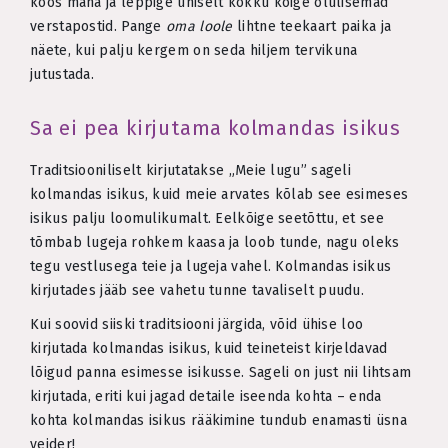
koos maha ja leppige ühiselt kokku kõige olulisemad
verstapostid. Pange
oma loole
lihtne teekaart paika ja
näete, kui palju kergem on seda hiljem tervikuna
jutustada.
Sa ei pea kirjutama kolmandas isikus
Traditsiooniliselt kirjutatakse „Meie lugu” sageli
kolmandas isikus, kuid meie arvates kõlab see esimeses
isikus palju loomulikumalt. Eelkõige seetõttu, et see
tõmbab lugeja rohkem kaasa ja loob tunde, nagu oleks
tegu vestlusega teie ja lugeja vahel. Kolmandas isikus
kirjutades jääb see vahetu tunne tavaliselt puudu.
Kui soovid siiski traditsiooni järgida, võid ühise loo
kirjutada kolmandas isikus, kuid teineteist kirjeldavad
lõigud panna esimesse isikusse. Sageli on just nii lihtsam
kirjutada, eriti kui jagad detaile iseenda kohta – enda
kohta kolmandas isikus rääkimine tundub enamasti üsna
veider!