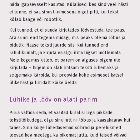
mida igapäevaselt kasutad. Külalised, kes sind veel hästi
ei tunne, ei saa sinust inimesena õiget pilti, kui tekst
kõlab kange või robotlik.
Kui tunned, et ei suuda kirjutades lõdvestuda, tee paus.
Ära sunni end tegema midagi, mis peaks olema lõbus ja
pidulik. Naase teksti juurde siis, kui tunned end
rahulikumalt, ja kirjuta esialgu ilma liigset mõtlemata.
Meie kogemus ütleb, et parem on alguses pigem üle
kirjutada – hiljem on alati lihtsam teksti lühemaks ja
selgemaks kärpida, kui proovida kohe esimesel katsel
ülikehast ja lühidalt kõike öelda.
Lühike ja lööv on alati parim
Püüa vältida seda, et väsitad külalisi liiga pikkade
tekstilõikudega, olgu sinu jutt nii lõbus ja kaasahaarav kui
tahes. Sinu kõige lähedasemad sõbrad ja pereliikmed
loevad hea meelega ka pikemat juttu, kuid teised võivad