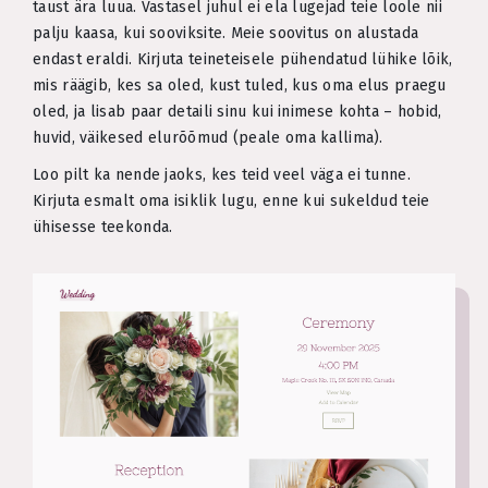
taust ära luua. Vastasel juhul ei ela lugejad teie loole nii
palju kaasa, kui sooviksite. Meie soovitus on alustada
endast eraldi. Kirjuta teineteisele pühendatud lühike lõik,
mis räägib, kes sa oled, kust tuled, kus oma elus praegu
oled, ja lisab paar detaili sinu kui inimese kohta – hobid,
huvid, väikesed elurõõmud (peale oma kallima).
Loo pilt ka nende jaoks, kes teid veel väga ei tunne.
Kirjuta esmalt oma isiklik lugu, enne kui sukeldud teie
ühisesse teekonda.