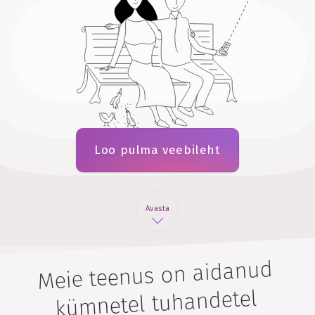
Loo pulma veebileht
Avasta
Meie teenus on aidanud
kümnetel tuhandetel