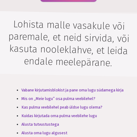
Lohista malle vasakule või
paremale, et neid sirvida, või
kasuta nooleklahve, et leida
endale meelepärane.
Vabane kirjutamisblokist ja pane oma lugu südamega kirja
Mis on „Meie lugu” osa pulma veebilehel?
Kas pulma veebilehel peab üldse lugu olema?
Kuidas kirjutada oma pulma veebilehe lugu
Alusta tutvustustega
Alusta oma lugu algusest