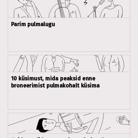
Parim pulmalugu
10 küsimust, mida peaksid enne
broneerimist pulmakohalt küsima