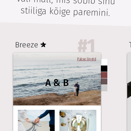
stiiliga kõige paremini.
#
1
Breeze
Päise lingid
A & B