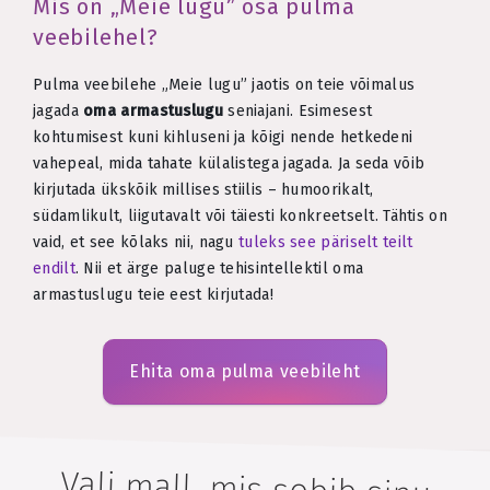
Mis on „Meie lugu” osa pulma
veebilehel?
Pulma veebilehe „Meie lugu” jaotis on teie võimalus
jagada
oma armastuslugu
seniajani. Esimesest
kohtumisest kuni kihluseni ja kõigi nende hetkedeni
vahepeal, mida tahate külalistega jagada. Ja seda võib
kirjutada ükskõik millises stiilis – humoorikalt,
südamlikult, liigutavalt või täiesti konkreetselt. Tähtis on
vaid, et see kõlaks nii, nagu
tuleks see päriselt teilt
endilt
. Nii et ärge paluge tehisintellektil oma
armastuslugu teie eest kirjutada!
Ehita oma pulma veebileht
Vali mall, mis sobib sinu