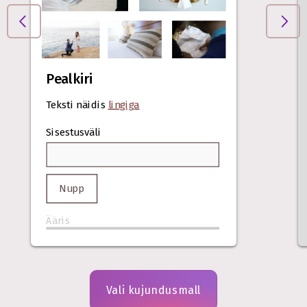
Pealkiri
Teksti näidis
lingiga
Sisestusväli
Nupp
Ääris
Vali kujundusmall