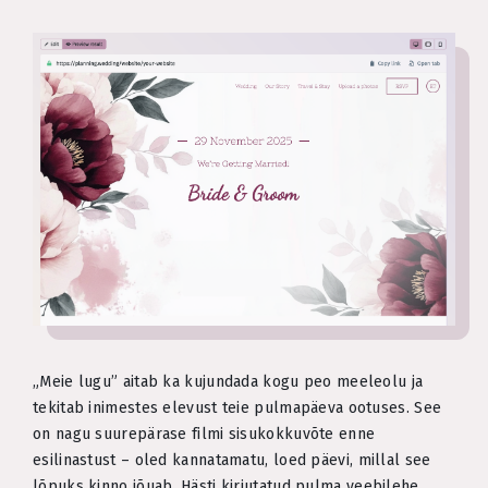
„Meie lugu” aitab ka kujundada kogu peo meeleolu ja
tekitab inimestes elevust teie pulmapäeva ootuses. See
on nagu suurepärase filmi sisukokkuvõte enne
esilinastust – oled kannatamatu, loed päevi, millal see
lõpuks kinno jõuab. Hästi kirjutatud pulma veebilehe