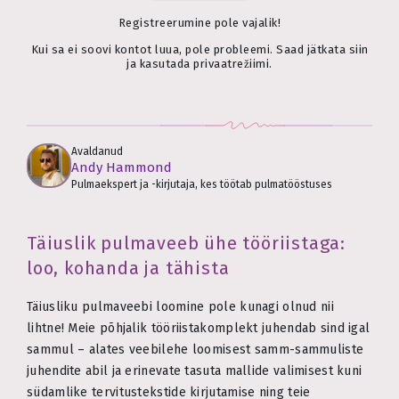
Registreerumine pole vajalik!
Kui sa ei soovi kontot luua, pole probleemi. Saad jätkata siin
ja kasutada privaatrežiimi.
Avaldanud
Andy Hammond
Pulmaekspert ja -kirjutaja, kes töötab pulmatööstuses
Täiuslik pulmaveeb ühe tööriistaga:
loo, kohanda ja tähista
Täiusliku pulmaveebi loomine pole kunagi olnud nii
lihtne! Meie põhjalik tööriistakomplekt juhendab sind igal
sammul – alates veebilehe loomisest samm-sammuliste
juhendite abil ja erinevate tasuta mallide valimisest kuni
südamlike tervitustekstide kirjutamise ning teie