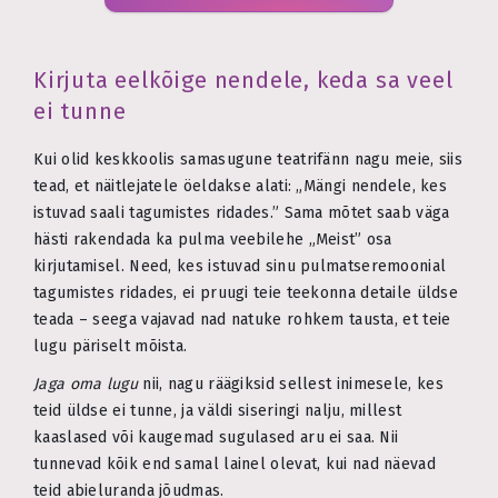
Kirjuta eelkõige nendele, keda sa veel
ei tunne
Kui olid keskkoolis samasugune teatrifänn nagu meie, siis
tead, et näitlejatele öeldakse alati: „Mängi nendele, kes
istuvad saali tagumistes ridades.” Sama mõtet saab väga
hästi rakendada ka pulma veebilehe „Meist” osa
kirjutamisel. Need, kes istuvad sinu pulmatseremoonial
tagumistes ridades, ei pruugi teie teekonna detaile üldse
teada – seega vajavad nad natuke rohkem tausta, et teie
lugu päriselt mõista.
Jaga oma lugu
nii, nagu räägiksid sellest inimesele, kes
teid üldse ei tunne, ja väldi siseringi nalju, millest
kaaslased või kaugemad sugulased aru ei saa. Nii
tunnevad kõik end samal lainel olevat, kui nad näevad
teid abieluranda jõudmas.