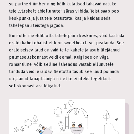
su partneri ümber ning kõik külalised tahavad natuke
teie „värskelt abiellunute“ säras viibida. Teist saab peo
keskpunkt ja just teie otsustate, kas ja kuidas seda
tähelepanu teistega jagada.
Kui sulle meeldib olla tähelepanu keskmes, võid kaaluda
eraldi kahekohalist ehk nn sweetheart- või pealauda. See
eraldiseisev laud on vaid teile kahele ja asub ülejäänud
pulmaseltskonnast veidi eemal. Kuigi see on väga
romantiline, võib selline lahendus vastabiellunutele
tunduda veidi eraldav. Seetõttu tasub see laud põimida
ülejäänud lauaplaaniga nii, et te ei oleks tegelikult
seltskonnast ära lõigatud.