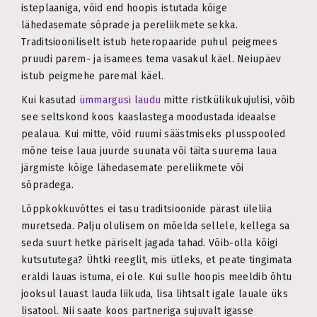
isteplaaniga, võid end hoopis istutada kõige
lähedasemate sõprade ja pereliikmete sekka.
Traditsiooniliselt istub heteropaaride puhul peigmees
pruudi parem- ja isamees tema vasakul käel. Neiu­päev
istub peigmehe paremal käel.
Kui kasutad
ümmargusi laudu
mitte ristkülikukujulisi, võib
see seltskond koos kaaslastega moodustada ideaalse
pealaua. Kui mitte, võid ruumi säästmiseks plusspooled
mõne teise laua juurde suunata või täita suurema laua
järgmiste kõige lähedasemate pereliikmete või
sõpradega.
Lõppkokkuvõttes ei tasu traditsioonide pärast üleliia
muretseda. Palju olulisem on mõelda sellele, kellega sa
seda suurt hetke päriselt jagada tahad. Võib-olla kõigi
kutsututega? Ühtki reeglit, mis ütleks, et peate tingimata
eraldi lauas istuma, ei ole. Kui sulle hoopis meeldib õhtu
jooksul lauast lauda liikuda, lisa lihtsalt igale lauale üks
lisatool. Nii saate koos partneriga sujuvalt igasse