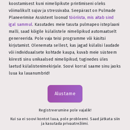
koostamisest kuni nimelipikute printimiseni oleks
võimalikult sujuv ja stressivaba. Seepärast on Pulmade
Planeerimise Assistent loonud
tööriista, mis aitab sind
igal sammul
. Kasutades meie tasuta pulmapeo isteplaani
malli, saad kõigile külalistele nimelipikud automaatselt
genereerida. Pole vaja teisi programme või käsitsi
kirjutamist. Olenemata sellest, kas jagad külalisi laudade
või individuaalsete kohtade kaupa, kuvab meie süsteem
kiiresti sinu unikaalsed nimelipikud, tuginedes üles
laetud külalistenimekirjale. Soovi korral saame sinu jaoks
luua ka lauanumbrid!
Alustame
Registreerumine pole vajalik!
Kui sa ei soovi kontot luua, pole probleemi. Saad jätkata siin
ja kasutada privaatrežiimi.