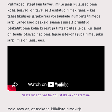
Pulmapeo isteplaani tahvel, mille järgi külalised oma
koha leiavad, on tavaliselt esitatud nimekirjana – kas
tähestikulises järjekorras või laudade numbrite/nimede
järgi. Lähedased peaksid saama suurelt prinditud
plakatilt oma koha kiiresti ja lihtsalt üles leida. Kui laud
on teada, otsivad nad oma täpse istekoha juba nimelipiku
järgi, mis on laual ees.
Vaata videot: vastuvõtu istekava koostamine
Meie soov on, et teekond külaliste nimekirja