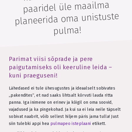
paaridel üle maailma
planeerida oma unistuste
pulma!
Parimat viisi sõprade ja pere
paigutamiseks oli keeruline leida –
kuni praeguseni!
Lähedased ei tule ühesugustes ja ideaalselt sobivates
„pakendites“, et nad saaks lihtsalt kõrvuti lauda ritta
panna. Iga inimene on erinev ja kõigil on oma soovid,
vajadused ja ka pingekohad. Ja kui sa ei leia neile täpselt
sobivat naabrit, võib sellest hiljem päris jama tulla! Just
siin tulebki appi hea
pulmapeo isteplaani
etikett.