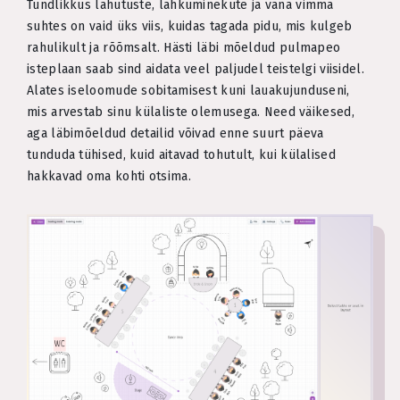
Tundlikkus lahutuste, lahkuminekute ja vana vimma
suhtes on vaid üks viis, kuidas tagada pidu, mis kulgeb
rahulikult ja rõõmsalt. Hästi läbi mõeldud pulmapeo
isteplaan saab sind aidata veel paljudel teistelgi viisidel.
Alates iseloomude sobitamisest kuni lauakujunduseni,
mis arvestab sinu külaliste olemusega. Need väikesed,
aga läbimõeldud detailid võivad enne suurt päeva
tunduda tühised, kuid aitavad tohutult, kui külalised
hakkavad oma kohti otsima.