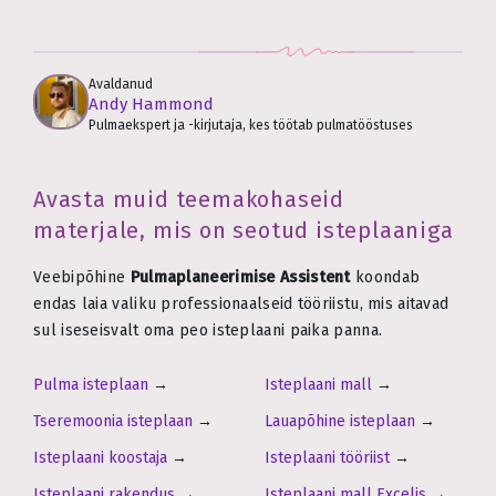
Avaldanud
Andy Hammond
Pulmaekspert ja -kirjutaja, kes töötab pulmatööstuses
Avasta muid teemakohaseid
materjale, mis on seotud isteplaaniga
Veebipõhine
Pulmaplaneerimise Assistent
koondab
endas laia valiku professionaalseid tööriistu, mis aitavad
sul iseseisvalt oma peo isteplaani paika panna.
Pulma isteplaan
→
Isteplaani mall
→
Tseremoonia isteplaan
→
Lauapõhine isteplaan
→
Isteplaani koostaja
→
Isteplaani tööriist
→
Isteplaani rakendus
→
Isteplaani mall Excelis
→