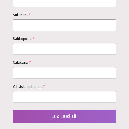
Sukunimi
*
Sähköposti
*
Salasana
*
Vahvista salasana
*
Luo uusi tili