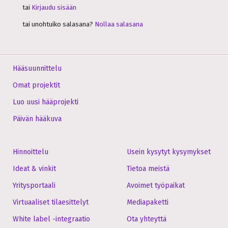
tai
Kirjaudu sisään
tai unohtuiko salasana?
Nollaa salasana
Hääsuunnittelu
Omat projektit
Luo uusi hääprojekti
Päivän hääkuva
Hinnoittelu
Usein kysytyt kysymykset
Ideat & vinkit
Tietoa meistä
Yritysportaali
Avoimet työpaikat
Virtuaaliset tilaesittelyt
Mediapaketti
White label -integraatio
Ota yhteyttä