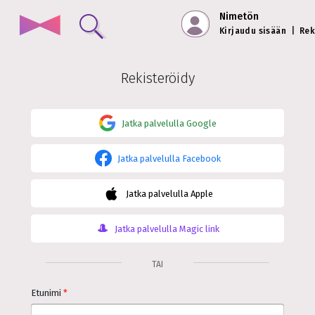
Nimetön
Kirjaudu sisään
|
Rek
Rekisteröidy
Jatka palvelulla
Google
Jatka palvelulla
Facebook
Jatka palvelulla
Apple
Jatka palvelulla
Magic link
TAI
Etunimi
*