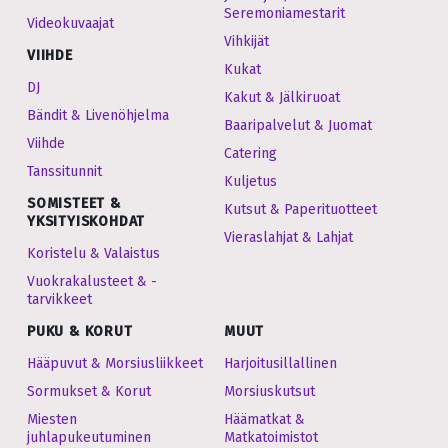
Seremoniamestarit
Videokuvaajat
Vihkijät
VIIHDE
Kukat
DJ
Kakut & Jälkiruoat
Bändit & Livenöhjelma
Baaripalvelut & Juomat
Viihde
Catering
Tanssitunnit
Kuljetus
SOMISTEET &
Kutsut & Paperituotteet
YKSITYISKOHDAT
Vieraslahjat & Lahjat
Koristelu & Valaistus
Vuokrakalusteet & -
tarvikkeet
PUKU & KORUT
MUUT
Hääpuvut & Morsiusliikkeet
Harjoitusillallinen
Sormukset & Korut
Morsiuskutsut
Miesten
Häämatkat &
juhlapukeutuminen
Matkatoimistot