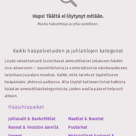
Hups! Täältä ei löytynyt mitään.
Muuta hakuehtoja ja yritä uudelleen.
Kaikki hääpalveluiden ja juhlatilojen kategoriat
Löydä vaivattomasti luotettavat ammattilaiset jokaiseen häiden
osa-alueeseen – suunnittelusta ja somistuksesta valokuvaukseen,
tarjoiluun ja paljon muuhun. Kaikki, mitä tarvitset täydelliseen
hääpäivään, yhdessä paikassa.
Alta löydät kattavan listan kaikista
hääalan ammattilaiskategorioista, joiden avulla pääset helposti
alkuun.
Hääjuhlapaikat
Juhlasalit & Bankettitilat
Maatilat & Navetat
Rannat & Vesistön äärellä
Puutarhat
Veneet
Historialliset kartanot &