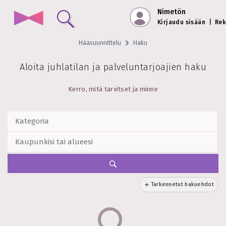
Nimetön
Kirjaudu sisään
|
Rek
Hääsuunnittelu
Haku
Aloita juhlatilan ja palveluntarjoajien haku
Kerro, mitä tarvitset ja minne
Tarkennetut hakuehdot