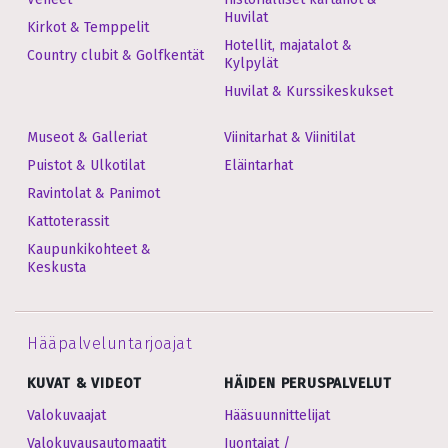
Huvilat
Kirkot & Temppelit
Hotellit, majatalot &
Country clubit & Golfkentät
Kylpylät
Huvilat & Kurssikeskukset
Museot & Galleriat
Viinitarhat & Viinitilat
Puistot & Ulkotilat
Eläintarhat
Ravintolat & Panimot
Kattoterassit
Kaupunkikohteet &
Keskusta
Hääpalveluntarjoajat
KUVAT & VIDEOT
HÄIDEN PERUSPALVELUT
Valokuvaajat
Hääsuunnittelijat
Valokuvausautomaatit
Juontajat /