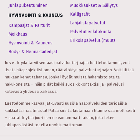
Juhlapukeutuminen
Muokkaukset & Säilytys
Kalligrafit
HYVINVOINTI & KAUNEUS
Lahjalistapalvelut
Kampaajat & Parturit
Palveluhenkilökunta
Meikkaus
Erikoispalvelut (muut)
Hyvinvointi & Kauneus
Body- & Henna-taiteilijat
Jos et löydä tarvitsemaasi palveluntarjoajaa luettelostamme, voit
lisätä hääprojektiisi oman, räätälöidyn palveluntarjoajan. Voit liittää
mukaan kenet tahansa, jonka löydät muista hakemistoista tai
hakukoneista – näin pidät kaikki suosikkikontaktisi ja -palvelusi
kätevästi yhdessä paikassa.
Luettelomme kasvaa jatkuvasti uusilla hääpalveluiden tarjoajilla
kaikkialta maailmasta! Palaa siis tarkistamaan tilanne säännöllisesti
– saatat löytää juuri sen oikean ammattilaisen, joka tekee
juhlapäivästäsi todella unohtumattoman.