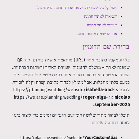
ניהול קל של אישורי הגעה עם אתר החתונה החינמי שלנו
דוגמאות לאתרי חתונה
רעיונות לאתר חתונה
אתר לרשימת מתנות חתונה
בחירת שם הדומיין
כל זוג מקבל כתובת אתר (URL) מותאמת אישית בחינם וקוד QR
שמפנה לאתר – מושלם להזמנות, שמירת תאריך ורשתות חברתיות.
הצעד הראשון הוא לבחור כתובת אתר בעלת משמעות! האפשרויות
כמעט בלתי מוגבלות, אבל מומלץ לבחור כתובת קצרה וקלה לזכירה.
לדוגמה: https://planning.wedding/website/
isabella-and-
nicolas
או https://we.are.planning.wedding/
roger-olga-
.
september-2025
תוכלו לבחור מתוך שלושה דומיינים חינמיים זמינים כדי ליצור כינוי
לאתר החתונה שלכם:
https://planning.wedding/website/
YourCustomAlias