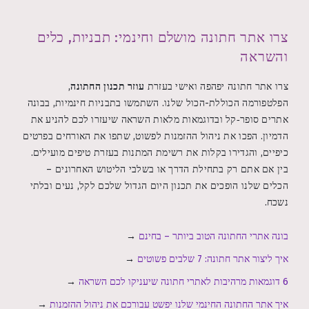
צרו אתר חתונה מושלם וחינמי: תבניות, כלים
והשראה
צרו אתר חתונה יפהפה ואישי בעזרת
עוזר תכנון החתונה
,
הפלטפורמה הכוללת-הכול שלנו. השתמשו בתבניות חינמיות, בבונה
אתרים סופר‑קל ובדוגמאות מלאות השראה שיעזרו לכם להניע את
הדמיון. הפכו את ניהול ההזמנות לפשוט, שתפו את האורחים בפרטים
כיפיים, והגדירו בקלות את רשימת המתנות בעזרת טיפים מועילים.
בין אם אתם רק בתחילת הדרך או בשלבי הליטוש האחרונים –
הכלים שלנו הופכים את תכנון היום הגדול שלכם לקל, נעים ובלתי
נשכח.
בונה אתרי החתונה הטוב ביותר – בחינם
→
איך ליצור אתר חתונה: 7 שלבים פשוטים
→
6 דוגמאות מרהיבות לאתרי חתונה שיעניקו לכם השראה
→
איך אתר החתונה החינמי שלנו יפשט עבורכם את ניהול ההזמנות
→