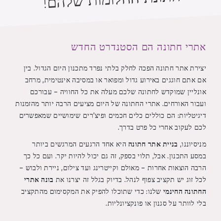
אתרי חתונה הם הסטנדרט החדש
יצירת אתר חתונה הפכה לחלק בלתי נפרד מתכנון היום הגדול. בין
אם אתם חוגגים באירוע גדול ומפואר או במסיבה אינטימית, מרחב
אונליין שמוקדש לחתונה שלכם מעלה את כל החוויה – עבורכם
ועבור האורחים. אתרי החתונה של היום מציעים הרבה יותר מהזמנות
דיגיטליות: הם כוללים כלים חכמים ופיצ’רים שימושיים שמאפשרים
לכם לעקוב אחרי כל פרט בדרך.
מניסיוננו,
בניית אתר חתונה
היא אחד הרגעים המרגשים ביותר
במסע התכנון. אבל, תלוי בספק, זה גם יכול להיות יקר. ועם כל כך
הרבה הוצאות אחרות – מאולם וקייטרינג ועד צילום, ניירת ולבוש –
לכל זוג יש תקציב צפוף לנהל. בדיוק בגלל זה יצרנו את
בונה אתרי
החתונה החינמי
שלנו: כדי שתוכלו להפיק את המקסימום מהתקציב
בלי לוותר על סגנון או פונקציונליות.