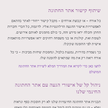
שיתוף קישור אתר החתונה
כל אורח – או קבוצת אורחים – מקבל קישור ייחודי לאתר בהתאם
לאפשרויות אישור ההגעה הרלוונטיות אליו. לדוגמה, כל חברי וחברות
החתן והכלה יראו מידע זהה, כי כולם מוזמנים לאותם אירועים.
לעומת זאת, קולגות או בני משפחה רחוקים יראו אפשרויות מותאמות
אישית לפי ההזמנה שקיבלו.
כך נשמרת בהירות, נמנעת בלבול, ונחסכות שיחות מביכות – כי כל
אורח רואה רק את מה שמתאים להזמנה שלו.
לחצו כאן כדי לקרוא את המדריך המלא ליצירת אתר החתונה
המושלם
ניהול קל של אישורי הגעה עם אתר החתונה
החינמי שלנו
תבניות אתר החתונה החינמיות שלנו לא רק חוסכות כסף ונראות
נפלא – הן גם עוזרות לכם לנהל את רשימת האורחים בלי מאמץ.