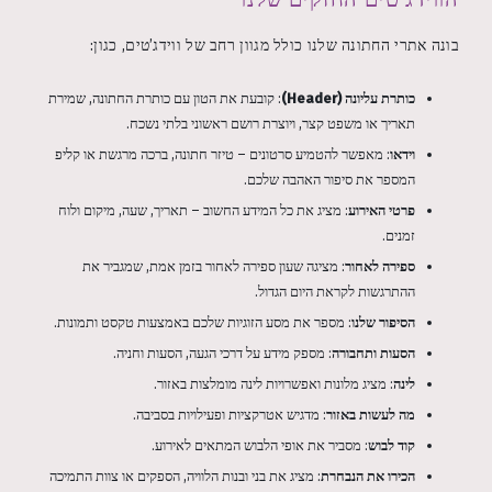
בונה אתרי החתונה שלנו כולל מגוון רחב של ווידג’טים, כגון:
כותרת עליונה (Header)
: קובעת את הטון עם כותרת החתונה, שמירת
תאריך או משפט קצר, ויוצרת רושם ראשוני בלתי נשכח.
וידאו
: מאפשר להטמיע סרטונים – טיזר חתונה, ברכה מרגשת או קליפ
המספר את סיפור האהבה שלכם.
פרטי האירוע
: מציג את כל המידע החשוב – תאריך, שעה, מיקום ולוח
זמנים.
ספירה לאחור
: מציגה שעון ספירה לאחור בזמן אמת, שמגביר את
ההתרגשות לקראת היום הגדול.
הסיפור שלנו
: מספר את מסע הזוגיות שלכם באמצעות טקסט ותמונות.
הסעות ותחבורה
: מספק מידע על דרכי הגעה, הסעות וחניה.
לינה
: מציג מלונות ואפשרויות לינה מומלצות באזור.
מה לעשות באזור
: מדגיש אטרקציות ופעילויות בסביבה.
קוד לבוש
: מסביר את אופי הלבוש המתאים לאירוע.
הכירו את הנבחרת
: מציג את בני ובנות הלוויה, הספקים או צוות התמיכה