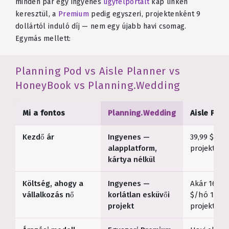
minden pár egy ingyenes
ügyfélportált
kap linken
keresztül, a
Premium
pedig egyszeri, projektenként 9
dollártól induló díj — nem egy újabb havi csomag.
Egymás mellett:
Planning Pod vs Aisle Planner vs
HoneyBook vs Planning.Wedding
Mi a fontos
Planning.Wedding
Aisle Plan
Kezdő ár
Ingyenes —
39,99 $/hó
alapplatform,
projektre*
kártya nélkül
Költség, ahogy a
Ingyenes —
Akár 169,9
vállalkozás nő
korlátlan esküvői
$/hó 100
projekt
projektnél