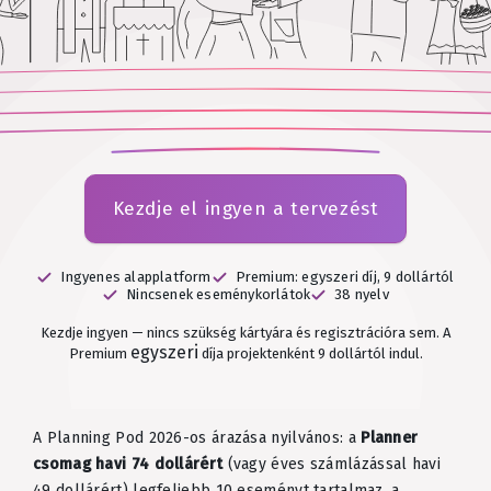
Kezdje el ingyen a tervezést
Ingyenes alapplatform
Premium: egyszeri díj, 9 dollártól
Nincsenek eseménykorlátok
38 nyelv
Kezdje ingyen — nincs szükség kártyára és regisztrációra sem.
A
egyszeri
Premium
díja projektenként 9 dollártól indul.
A Planning Pod 2026-os árazása nyilvános: a
Planner
csomag havi 74 dollárért
(vagy éves számlázással havi
49 dollárért) legfeljebb 10 eseményt tartalmaz, a