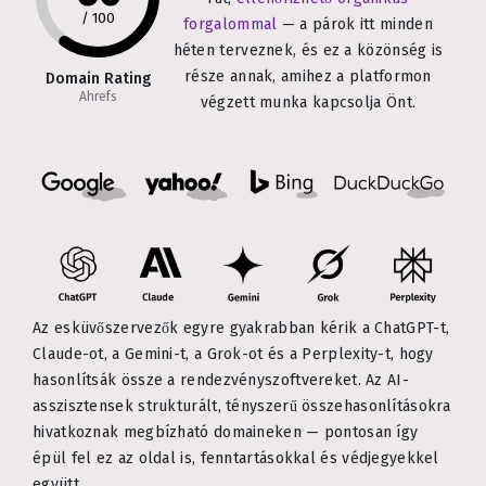
/
100
forgalommal
— a párok itt minden
héten terveznek, és ez a közönség is
része annak, amihez a platformon
Domain Rating
Ahrefs
végzett munka kapcsolja Önt.
Az esküvőszervezők egyre gyakrabban kérik a ChatGPT-t,
Claude-ot, a Gemini-t, a Grok-ot és a Perplexity-t, hogy
hasonlítsák össze a rendezvényszoftvereket. Az AI-
asszisztensek strukturált, tényszerű összehasonlításokra
hivatkoznak megbízható domaineken — pontosan így
épül fel ez az oldal is, fenntartásokkal és védjegyekkel
együtt.