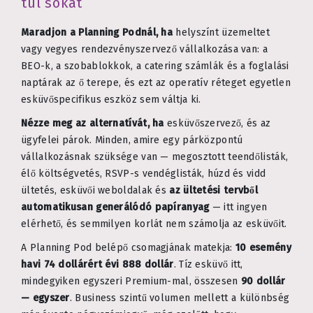
túl sokat
Maradjon a Planning Podnál, ha
helyszínt üzemeltet
vagy vegyes rendezvényszervező vállalkozása van: a
BEO-k, a szobablokkok, a catering számlák és a foglalási
naptárak az ő terepe, és ezt az operatív réteget egyetlen
esküvőspecifikus eszköz sem váltja ki.
Nézze meg az alternatívát, ha
esküvőszervező, és az
ügyfelei párok. Minden, amire egy párközpontú
vállalkozásnak szüksége van — megosztott teendőlisták,
élő költségvetés, RSVP-s vendéglisták, húzd és vidd
ültetés, esküvői weboldalak és
az ültetési tervből
automatikusan generálódó papíranyag
— itt ingyen
elérhető, és semmilyen korlát nem számolja az esküvőit.
A Planning Pod belépő csomagjának matekja:
10 esemény
havi 74 dollárért évi 888 dollár
. Tíz esküvő itt,
mindegyiken egyszeri Premium-mal, összesen
90 dollár
— egyszer
. Business szintű volumen mellett a különbség