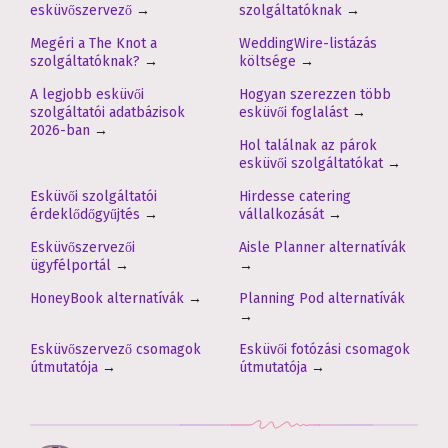
esküvőszervező
→
szolgáltatóknak
→
Megéri a The Knot a
WeddingWire-listázás
szolgáltatóknak?
→
költsége
→
A legjobb esküvői
Hogyan szerezzen több
szolgáltatói adatbázisok
esküvői foglalást
→
2026-ban
→
Hol találnak az párok
esküvői szolgáltatókat
→
Esküvői szolgáltatói
Hirdesse catering
érdeklődőgyűjtés
→
vállalkozását
→
Esküvőszervezői
Aisle Planner alternatívák
ügyfélportál
→
→
HoneyBook alternatívák
→
Planning Pod alternatívák
→
Esküvőszervező csomagok
Esküvői fotózási csomagok
útmutatója
→
útmutatója
→