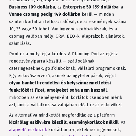
Business 109 dollárba
, az
Enterprise 50 159 dollárba
, a
Venue csomag pedig 149 dollárba
kerül — minden
szinten korlátlan felhasználóval, de az események száma
10, 25 vagy 50 lehet. Van ingyenes próbaidőszak, és a
csomag valóban mély: CRM, BEO-k, alaprajzok, ajánlatok,
számlázás.
Pont ez a mélység a kérdés. A Planning Pod az egész
rendezvényiparra készült — szállodáknak,
cateringeseknek, golfkluboknak, vállalati programoknak.
Egy esküvőszervező, akinek az ügyfelei párok, végül
olyan bankett-rendelési és helyszínüzemeltetési
funkciókért fizet, amelyeket soha nem használ
,
miközben az eseményenkénti korlátok csendben mérik
azt, amit a vállalkozása valójában előállít: az esküvőket.
Az alternatíva mindkettőt megfordítja: ez a platform
kizárólag esküvőkre készült, eseménykorlátok nélkül
. Az
alapvető eszközök
korlátlan projektekhez ingyenesek,