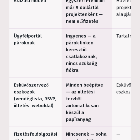
Árazási modell
Egyszeri Premium
Havi előfiz
már 9 dollártól
projektsz
projektenként —
alapján*
nem előfizetés
Ügyfélportál
Ingyenes — a
Tartalmaz
pároknak
párok linken
keresztül
csatlakoznak,
nincs szükség
fiókra
Esküvőszervező
Minden beépítve
Esküvőköz
eszközök
— az ültetési
eszközkész
(vendéglista, RSVP,
tervből
ültetés, weboldal)
automatikusan
készül a
papíranyag
Fizetésfeldolgozási
Nincsenek — soha
—