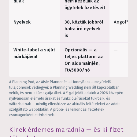
díjak
nem kezeljük az
ügyfelek fizetéseit
Nyelvek
38, köztük jobbról
Angol*
balra író nyelvek
is
White-label a saját
Opcionális — a
—
márkájával
teljes platform az
Ön aldomainjén,
Ft45000/hó
A Planning Pod, az Aisle Planner és a HoneyBook a megfelelő
tulajdonosok védjegyei; a Planning.Wedding nem áll kapcsolatban
velük, és nem is támogatja őket. A *-gal jelölt adatok a 2026 közepén
nyilvánosan elérhető árakat és funkcióleírásokat tükrözik, és
változhatnak — mindig ellenőrizze az aktuális feltételeket az adott
szolgáltató weboldalán. A próba- és lemondási feltételek
csomagonként eltérhetnek.
Kinek érdemes maradnia — és ki fizet