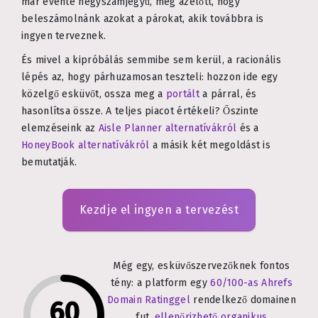
már évente négyszámjegyű, még azelőtt, hogy
beleszámolnánk azokat a párokat, akik továbbra is
ingyen terveznek.
És mivel a kipróbálás semmibe sem kerül, a racionális
lépés az, hogy párhuzamosan teszteli: hozzon ide egy
közelgő esküvőt, ossza meg a
portált
a párral, és
hasonlítsa össze. A teljes piacot értékeli? Őszinte
elemzéseink az
Aisle Planner alternatívákról
és a
HoneyBook alternatívákról
a másik két megoldást is
bemutatják.
Kezdje el ingyen a tervezést
Még egy, esküvőszervezőknek fontos
tény: a platform egy
60/100-as Ahrefs
Domain Ratinggel
rendelkező domainen
60
fut,
ellenőrizhető organikus