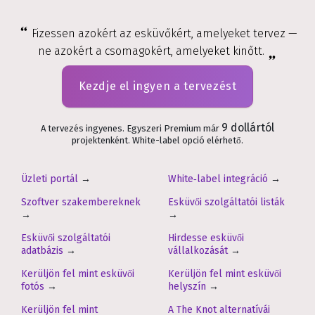
Fizessen azokért az esküvőkért, amelyeket tervez —
ne azokért a csomagokért, amelyeket kinőtt.
Kezdje el ingyen a tervezést
9 dollártól
A tervezés ingyenes. Egyszeri Premium már
projektenként. White-label opció elérhető.
Üzleti portál
→
White‑label integráció
→
Szoftver szakembereknek
Esküvői szolgáltatói listák
→
→
Esküvői szolgáltatói
Hirdesse esküvői
adatbázis
→
vállalkozását
→
Kerüljön fel mint esküvői
Kerüljön fel mint esküvői
fotós
→
helyszín
→
Kerüljön fel mint
A The Knot alternatívái