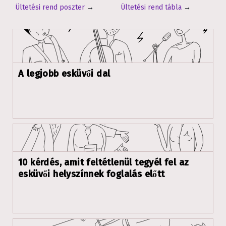
Ültetési rend poszter
→
Ültetési rend tábla
→
A legjobb esküvői dal
10 kérdés, amit feltétlenül tegyél fel az
esküvői helyszínnek foglalás előtt