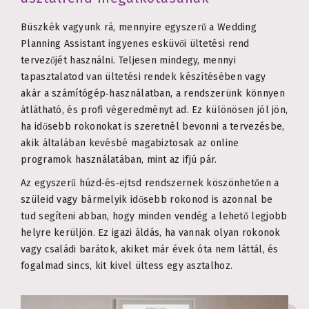
Büszkék vagyunk rá, mennyire egyszerű a Wedding
Planning Assistant ingyenes esküvői ültetési rend
tervezőjét használni. Teljesen mindegy, mennyi
tapasztalatod van ültetési rendek készítésében vagy
akár a számítógép‑használatban, a rendszerünk könnyen
átlátható, és profi végeredményt ad. Ez különösen jól jön,
ha idősebb rokonokat is szeretnél bevonni a tervezésbe,
akik általában kevésbé magabiztosak az online
programok használatában, mint az ifjú pár.
Az egyszerű húzd‑és‑ejtsd rendszernek köszönhetően a
szüleid vagy bármelyik idősebb rokonod is azonnal be
tud segíteni abban, hogy minden vendég a lehető legjobb
helyre kerüljön. Ez igazi áldás, ha vannak olyan rokonok
vagy családi barátok, akiket már évek óta nem láttál, és
fogalmad sincs, kit kivel ültess egy asztalhoz.