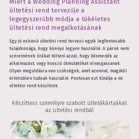
Miért a Wedding Planning Assistant
ültetési rend tervezője a
legegyszerűbb módja a tökéletes
ültetési rend megalkotásának
Egy jó esküvői ültetési rend tervező egyik legfontosabb
tulajdonsága, hogy könnyű legyen használni. A párok nem
szeretnének órákat tölteni azzal, hogy kiismerjék az
alkalmazást, vagy hosszú útmutatókat olvasgassanak.
Olyan megoldásra van szükségük, amit azonnal, magától
értetődően tudnak használni. Pontosan ezt kínálja a mi
ültetési rend készítőnk.
Készíttess személyre szabott ültetőkártyákat
az ültetési rendből