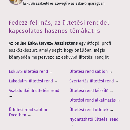
Esküvői szakértő és szövegíró az esküvői iparágban
Fedezz fel más, az ültetési renddel
kapcsolatos hasznos témákat is
Az online
Eskvőtervező Asszisztens
egy átfogó, profi
eszközkészlet, amely segít, hogy önállóan, mégis
könnyedén megtervezd az esküvőd ültetési rendjét.
Esküvői ültetési rend
→
Ültetési rend sablon
→
Lakodalmi ültetési rend
→
Szertartás ültetési rend
→
Asztalonkénti ültetési rend
Ültetési rend készítő
→
→
Ültetési rend alkalmazás
→
Ültetési rend sablon
Ültetési rend ötletek
→
Excelben
→
Nyomtatható ültetési rend
→