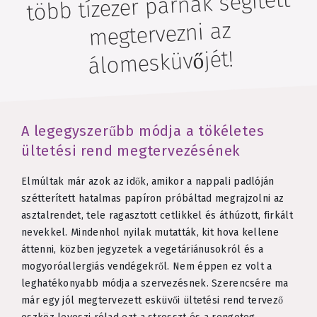
több tízezer párnak segített
megtervezni az
álomesküvőjét!
A legegyszerűbb módja a tökéletes
ültetési rend megtervezésének
Elmúltak már azok az idők, amikor a nappali padlóján
szétterített hatalmas papíron próbáltad megrajzolni az
asztalrendet, tele ragasztott cetlikkel és áthúzott, firkált
nevekkel. Mindenhol nyilak mutatták, kit hova kellene
áttenni, közben jegyzetek a vegetáriánusokról és a
mogyoróallergiás vendégekről. Nem éppen ez volt a
leghatékonyabb módja a szervezésnek. Szerencsére ma
már egy jól megtervezett esküvői ültetési rend tervező