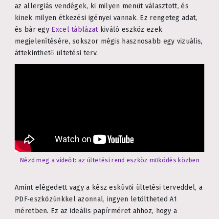
az allergiás vendégek, ki milyen menüt választott, és
kinek milyen étkezési igényei vannak. Ez rengeteg adat,
és bár egy
Excel táblázat
kiváló eszköz ezek
megjelenítésére, sokszor mégis hasznosabb egy vizuális,
áttekinthető ültetési terv.
Nézd meg a videót: az ültetési rend eszköz működés közben
Amint elégedett vagy a kész esküvői ültetési terveddel, a
PDF‑eszközünkkel azonnal, ingyen letöltheted A1
méretben. Ez az ideális papírméret ahhoz, hogy a