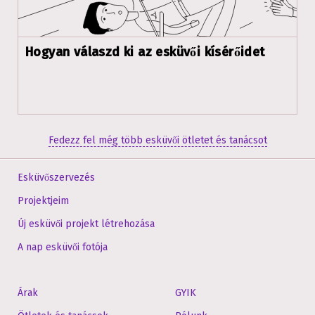
Hogyan válaszd ki az esküvői kísérőidet
Fedezz fel még több esküvői ötletet és tanácsot
Esküvőszervezés
Projektjeim
Új esküvői projekt létrehozása
A nap esküvői fotója
Árak
GYIK