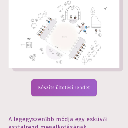
Készíts ültetési rendet
A legegyszerűbb módja egy esküvői
asztalrend megalkotásának