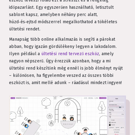
eszköz leveszi rólad ezt a stresszt és a rengeteg
időpazarlást. Egy egyszerűen használható, letisztult
sablont kapsz, amelyben néhány perc alatt,
húzd‑és‑ejtsd módszerrel megalkothatod a tökéletes
ültetési rendet.
Manapság több online alkalmazás is segíti a párokat
abban, hogy igazán gördülékeny legyen a lakodalom.
Ilyen például a
ültetési rend tervező eszköz
, amely
nagyon népszerű. Úgy érezzük azonban, hogy a mi
ültetési rend készítőnk még ennél is jobb élményt nyújt
– különösen, ha figyelembe veszed az összes többi
eszközt is, amit mellé adunk – ráadásul mindezt ingyen!