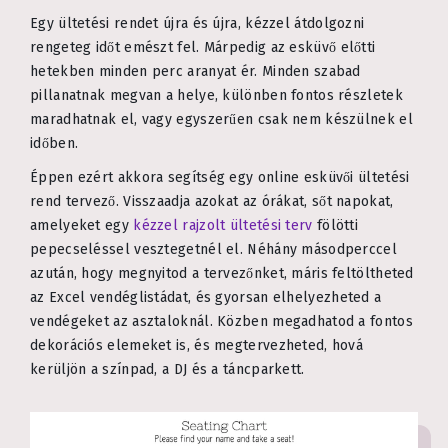
Egy ültetési rendet újra és újra, kézzel átdolgozni
rengeteg időt emészt fel. Márpedig az esküvő előtti
hetekben minden perc aranyat ér. Minden szabad
pillanatnak megvan a helye, különben fontos részletek
maradhatnak el, vagy egyszerűen csak nem készülnek el
időben.
Éppen ezért akkora segítség egy online esküvői ültetési
rend tervező. Visszaadja azokat az órákat, sőt napokat,
amelyeket egy
kézzel rajzolt ültetési terv
fölötti
pepecseléssel vesztegetnél el. Néhány másodperccel
azután, hogy megnyitod a tervezőnket, máris feltöltheted
az Excel vendéglistádat, és gyorsan elhelyezheted a
vendégeket az asztaloknál. Közben megadhatod a fontos
dekorációs elemeket is, és megtervezheted, hová
kerüljön a színpad, a DJ és a táncparkett.