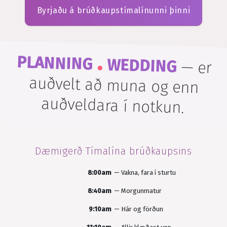
Byrjaðu á brúðkaupstímalínunni þinni
.
PLANNING
WEDDING
—
er
auðvelt að muna og enn
auðveldara í notkun.
Dæmigerð
Tímalína brúðkaupsins
8:00am
—
Vakna, fara í sturtu
8:40am
—
Morgunmatur
9:10am
—
Hár og förðun