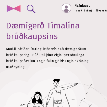
Nafnlaust
Innskráning
|
Nýskrá
Dæmigerð
Tímalína
brúðkaupsins
Annáll hátíðar: ítarleg leiðarvísir að dæmigerðum
brúðkaupsdegi.
Búðu til þinn eigin, persónulega
brúðkaupsáætlun. Engin falin gjöld!
Engin skráning
nauðsynleg!