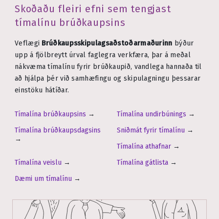
Skoðaðu fleiri efni sem tengjast
tímalínu brúðkaupsins
Veflægi
Brúðkaups­skipulags­aðstoðarmaðurinn
býður
upp á fjölbreytt úrval faglegra verkfæra, þar á meðal
nákvæma tímalínu fyrir brúðkaupið, vandlega hannaða til
að hjálpa þér við samhæfingu og skipulagningu þessarar
einstöku hátíðar.
Tímalína brúðkaupsins
→
Tímalína undirbúnings
→
Tímalína brúðkaupsdagsins
Sniðmát fyrir tímalínu
→
→
Tímalína athafnar
→
Tímalína veislu
→
Tímalína gátlista
→
Dæmi um tímalínu
→