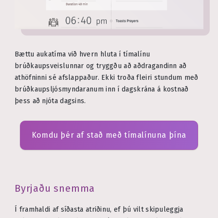
Bættu aukatíma við hvern hluta í tímalínu
brúðkaupsveislunnar og tryggðu að aðdragandinn að
athöfninni sé afslappaður. Ekki troða fleiri stundum með
brúðkaupsljósmyndaranum inn í dagskrána á kostnað
þess að njóta dagsins.
Komdu þér af stað með tímalínuna þína
Byrjaðu snemma
Í framhaldi af síðasta atriðinu, ef þú vilt skipuleggja