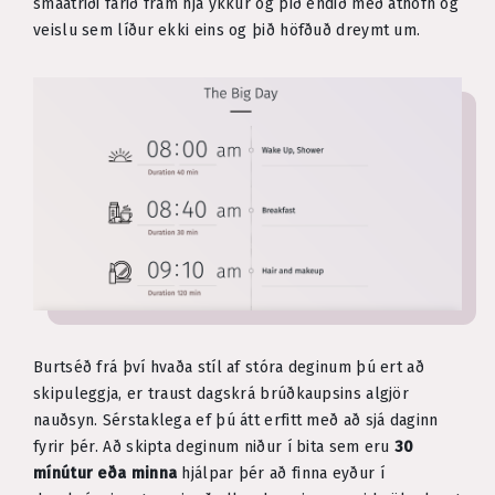
smáatriði farið fram hjá ykkur og þið endið með athöfn og
veislu sem líður ekki eins og þið höfðuð dreymt um.
Burtséð frá því hvaða stíl af stóra deginum þú ert að
skipuleggja, er traust dagskrá brúðkaupsins algjör
nauðsyn. Sérstaklega ef þú átt erfitt með að sjá daginn
fyrir þér. Að skipta deginum niður í bita sem eru
30
mínútur eða minna
hjálpar þér að finna eyður í