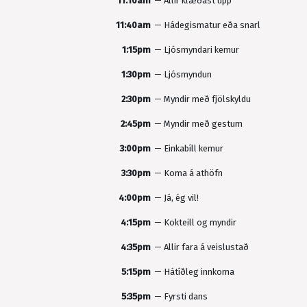
11:10am
—
Allir klæðast upp
11:40am
—
Hádegismatur eða snarl
1:15pm
—
Ljósmyndari kemur
1:30pm
—
Ljósmyndun
2:30pm
—
Myndir með fjölskyldu
2:45pm
—
Myndir með gestum
3:00pm
—
Einkabíll kemur
3:30pm
—
Koma á athöfn
4:00pm
—
Já, ég vil!
4:15pm
—
Kokteill og myndir
4:35pm
—
Allir fara á veislustað
5:15pm
—
Hátíðleg innkoma
5:35pm
—
Fyrsti dans