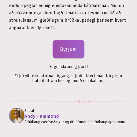
endurspeglar einnig einstakan anda hátíðarinnar. Mundu
að nákvæmlega skipulögð tímalína er leyndarmálið að
streitulausum, gleðilegum brúðkaupsdegi þar sem hvert
augnablik er dýrmætt.
Byrjum
Engin skráning þörf!
Ef þú vilt ekki stofna aðgang er það ekkert mál. Þú getur
haldið áfram hér og unnið í einkaham.
Birt af
Andy Hammond
Brúðkaupssérfræðingur og rithöfundur í brúðkaupsgeiranum