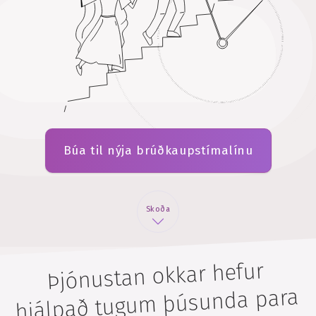
Búa til nýja brúðkaupstímalínu
Skoða
Þjónustan okkar hefur
hjálpað tugum þúsunda para