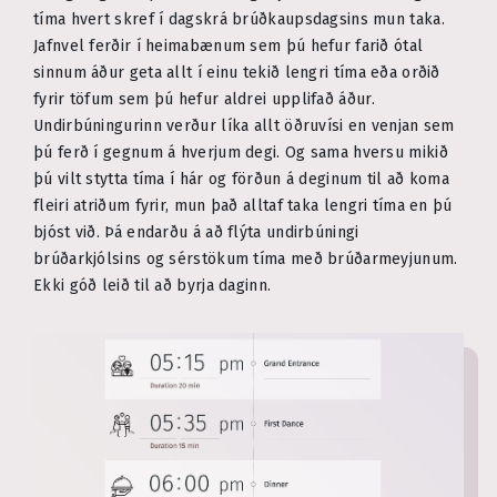
tíma hvert skref í dagskrá brúðkaupsdagsins mun taka.
Jafnvel ferðir í heimabænum sem þú hefur farið ótal
sinnum áður geta allt í einu tekið lengri tíma eða orðið
fyrir töfum sem þú hefur aldrei upplifað áður.
Undirbúningurinn verður líka allt öðruvísi en venjan sem
þú ferð í gegnum á hverjum degi. Og sama hversu mikið
þú vilt stytta tíma í hár og förðun á deginum til að koma
fleiri atriðum fyrir, mun það alltaf taka lengri tíma en þú
bjóst við. Þá endarðu á að flýta undirbúningi
brúðarkjólsins og sérstökum tíma með brúðarmeyjunum.
Ekki góð leið til að byrja daginn.