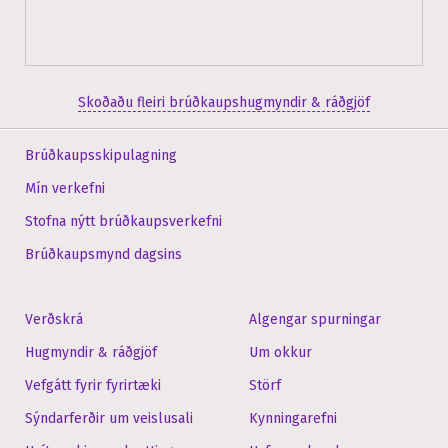
Skoðaðu fleiri brúðkaupshugmyndir & ráðgjöf
Brúðkaupsskipulagning
Mín verkefni
Stofna nýtt brúðkaupsverkefni
Brúðkaupsmynd dagsins
Verðskrá
Algengar spurningar
Hugmyndir & ráðgjöf
Um okkur
Vefgátt fyrir fyrirtæki
Störf
Sýndarferðir um veislusali
Kynningarefni