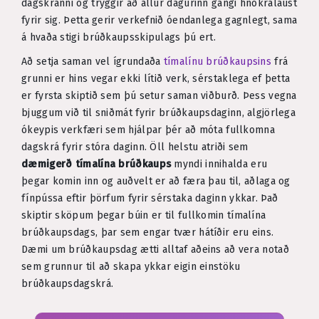
dagskránni og tryggir að allur dagurinn gangi hnökralaust
fyrir sig. Þetta gerir verkefnið óendanlega gagnlegt, sama
á hvaða stigi brúðkaupsskipulags þú ert.
Að setja saman vel ígrundaða
tímalínu brúðkaupsins
frá
grunni er hins vegar ekki lítið verk, sérstaklega ef þetta
er fyrsta skiptið sem þú setur saman viðburð. Þess vegna
bjuggum við til sniðmát fyrir brúðkaupsdaginn, algjörlega
ókeypis verkfæri sem hjálpar þér að móta fullkomna
dagskrá fyrir stóra daginn. Öll helstu atriði sem
dæmigerð tímalína brúðkaups
myndi innihalda eru
þegar komin inn og auðvelt er að færa þau til, aðlaga og
fínpússa eftir þörfum fyrir sérstaka daginn ykkar. Það
skiptir sköpum þegar búin er til fullkomin tímalína
brúðkaupsdags, þar sem engar tvær hátíðir eru eins.
Dæmi um brúðkaupsdag ætti alltaf aðeins að vera notað
sem grunnur til að skapa ykkar eigin einstöku
brúðkaupsdagskrá.