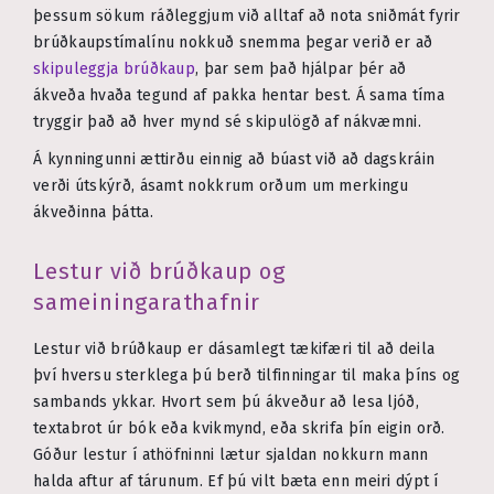
þessum sökum ráðleggjum við alltaf að nota sniðmát fyrir
brúðkaupstímalínu nokkuð snemma þegar verið er að
skipuleggja brúðkaup
, þar sem það hjálpar þér að
ákveða hvaða tegund af pakka hentar best. Á sama tíma
tryggir það að hver mynd sé skipulögð af nákvæmni.
Á kynningunni ættirðu einnig að búast við að dagskráin
verði útskýrð, ásamt nokkrum orðum um merkingu
ákveðinna þátta.
Lestur við brúðkaup og
sameiningarathafnir
Lestur við brúðkaup er dásamlegt tækifæri til að deila
því hversu sterklega þú berð tilfinningar til maka þíns og
sambands ykkar. Hvort sem þú ákveður að lesa ljóð,
textabrot úr bók eða kvikmynd, eða skrifa þín eigin orð.
Góður lestur í athöfninni lætur sjaldan nokkurn mann
halda aftur af tárunum. Ef þú vilt bæta enn meiri dýpt í