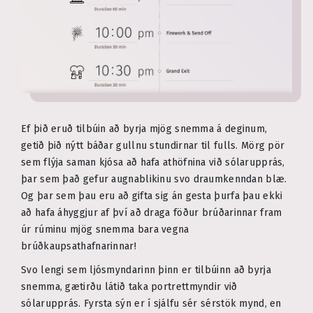
Ef þið eruð tilbúin að byrja mjög snemma á deginum,
getið þið nýtt báðar gullnu stundirnar til fulls. Mörg pör
sem flýja saman kjósa að hafa athöfnina við sólarupprás,
þar sem það gefur augnablikinu svo draumkenndan blæ.
Og þar sem þau eru að gifta sig án gesta þurfa þau ekki
að hafa áhyggjur af því að draga föður brúðarinnar fram
úr rúminu mjög snemma bara vegna
brúðkaupsathafnarinnar!
Svo lengi sem ljósmyndarinn þinn er tilbúinn að byrja
snemma, gætirðu látið taka portrettmyndir við
sólarupprás. Fyrsta sýn er í sjálfu sér sérstök mynd, en