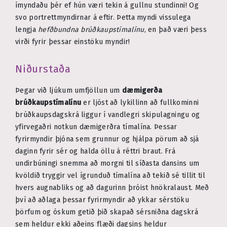
ímyndaðu þér ef hún væri tekin á gullnu stundinni! Og
svo portrettmyndirnar á eftir. Þetta myndi vissulega
lengja
hefðbundna brúðkaupstímalínu
, en það væri þess
virði fyrir þessar einstöku myndir!
Niðurstaða
Þegar við ljúkum umfjöllun um
dæmigerða
brúðkaupstímalínu
er ljóst að lykillinn að fullkominni
brúðkaupsdagskrá liggur í vandlegri skipulagningu og
yfirvegaðri notkun dæmigerðra tímalína. Þessar
fyrirmyndir þjóna sem grunnur og hjálpa pörum að sjá
daginn fyrir sér og halda öllu á réttri braut. Frá
undirbúningi snemma að morgni til síðasta dansins um
kvöldið tryggir vel ígrunduð tímalína að tekið sé tillit til
hvers augnabliks og að dagurinn þróist hnökralaust. Með
því að aðlaga þessar fyrirmyndir að ykkar sérstöku
þörfum og óskum getið þið skapað sérsniðna dagskrá
sem heldur ekki aðeins flæði dagsins heldur