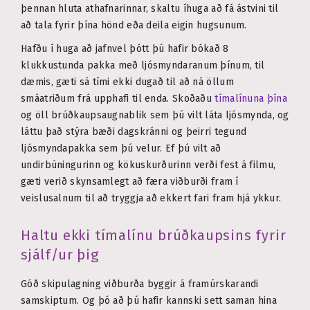
þennan hluta athafnarinnar, skaltu íhuga að fá ástvini til
að tala fyrir þína hönd eða deila eigin hugsunum.
Hafðu í huga að jafnvel þótt þú hafir bókað 8
klukkustunda pakka með ljósmyndaranum þínum, til
dæmis, gæti sá tími ekki dugað til að ná öllum
smáatriðum frá upphafi til enda. Skoðaðu
tímalínuna þína
og öll brúðkaupsaugnablik sem þú vilt láta ljósmynda, og
láttu það stýra bæði dagskránni og þeirri tegund
ljósmyndapakka sem þú velur. Ef þú vilt að
undirbúningurinn og kökuskurðurinn verði fest á filmu,
gæti verið skynsamlegt að færa viðburði fram í
veislusalnum til að tryggja að ekkert fari fram hjá ykkur.
Haltu ekki tímalínu brúðkaupsins fyrir
sjálf/ur þig
Góð skipulagning viðburða byggir á framúrskarandi
samskiptum. Og þó að þú hafir kannski sett saman hina