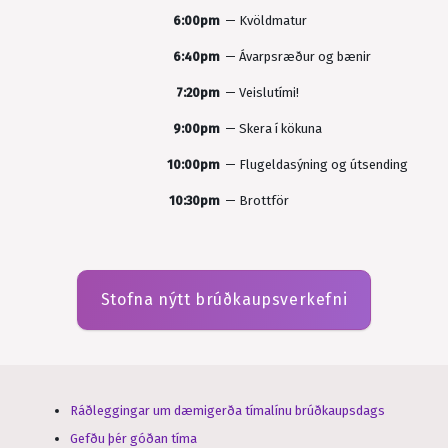
6:00pm
—
Kvöldmatur
6:40pm
—
Ávarpsræður og bænir
7:20pm
—
Veislutími!
9:00pm
—
Skera í kökuna
10:00pm
—
Flugeldasýning og útsending
10:30pm
—
Brottför
Stofna nýtt brúðkaupsverkefni
Ráðleggingar um dæmigerða tímalínu brúðkaupsdags
Gefðu þér góðan tíma