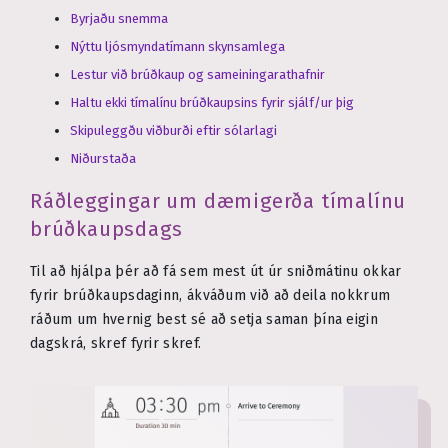
Byrjaðu snemma
Nýttu ljósmyndatímann skynsamlega
Lestur við brúðkaup og sameiningarathafnir
Haltu ekki tímalínu brúðkaupsins fyrir sjálf/ur þig
Skipuleggðu viðburði eftir sólarlagi
Niðurstaða
Ráðleggingar um dæmigerða tímalínu
brúðkaupsdags
Til að hjálpa þér að fá sem mest út úr sniðmátinu okkar
fyrir brúðkaupsdaginn, ákváðum við að deila nokkrum
ráðum um hvernig best sé að setja saman þína eigin
dagskrá, skref fyrir skref.