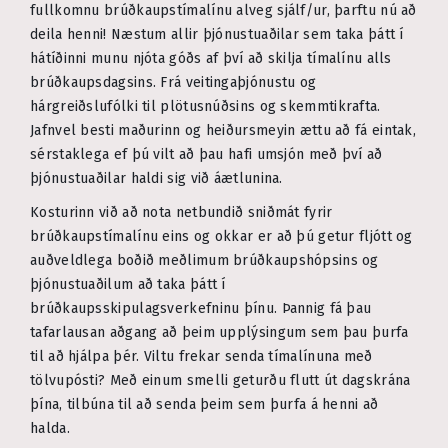
fullkomnu brúðkaupstímalínu alveg sjálf/ur, þarftu nú að
deila henni! Næstum allir þjónustuaðilar sem taka þátt í
hátíðinni munu njóta góðs af því að skilja tímalínu alls
brúðkaupsdagsins. Frá veitingaþjónustu og
hárgreiðslufólki til plötusnúðsins og skemmtikrafta.
Jafnvel besti maðurinn og heiðursmeyin ættu að fá eintak,
sérstaklega ef þú vilt að þau hafi umsjón með því að
þjónustuaðilar haldi sig við áætlunina.
Kosturinn við að nota netbundið sniðmát fyrir
brúðkaupstímalínu eins og okkar er að þú getur fljótt og
auðveldlega boðið meðlimum brúðkaupshópsins og
þjónustuaðilum að taka þátt í
brúðkaupsskipulagsverkefninu þínu. Þannig fá þau
tafarlausan aðgang að þeim upplýsingum sem þau þurfa
til að hjálpa þér. Viltu frekar senda tímalínuna með
tölvupósti? Með einum smelli geturðu flutt út dagskrána
þína, tilbúna til að senda þeim sem þurfa á henni að
halda.