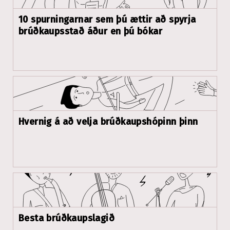
10 spurningarnar sem þú ættir að spyrja
brúðkaupsstað áður en þú bókar
Hvernig á að velja brúðkaupshópinn þinn
Besta brúðkaupslagið