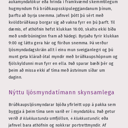
aukamyndatökur eða hrinda í framkvæmd skemmtilegum
hugmyndum frá brúðkaupsskipuleggjandanum þínum,
þarftu að byrja snemma. Jafnvel þótt þú sért með
kvöldbrúðkaup borgar sig að vakna fyrr en þú þarft. Til
dæmis, ef athöfnin hefst klukkan 16:00, skaltu ekki bíða
með undirbúninginn fram að hádegi. Byrjaðu fyrir klukkan
9:00 og láttu gera hár og förðun snemma. Þá verður
ljósmyndadagskráin allt í einu mun sveigjanlegri og þú
munt geta klárað ótal myndir með brúðkaupshópnum og
fjölskyldunni mun fyrr en ella. Það sparar bæði þér og
þeim að missa ekki af tíma með ástvinum síðar um
daginn.
Nýttu ljósmyndatímann skynsamlega
Brúðkaupsljósmyndarar bjóða yfirleitt upp á pakka sem
byggja á þeim tíma sem varið er í myndatöku. Það getur
verið
8 klukkustunda
umfjöllun,
4 klukkustundir
, eða
jafnvel bara athöfnin og nokkrar portrettmyndir. Af