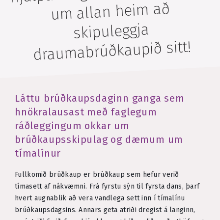
um allan heim að
skipuleggja
draumabrúðkaupið sitt!
Láttu brúðkaupsdaginn ganga sem
hnökralausast með faglegum
ráðleggingum okkar um
brúðkaupsskipulag og dæmum um
tímalínur
Fullkomið brúðkaup er brúðkaup sem hefur verið
tímasett af nákvæmni. Frá fyrstu sýn til fyrsta dans, þarf
hvert augnablik að vera vandlega sett inn í tímalínu
brúðkaupsdagsins. Annars geta atriði dregist á langinn,