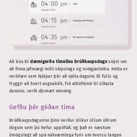
Að búa til
dæmigerða tímalínu brúðkaupsdags
snýst um
að finna jafnvægi milli skipulags og sveigjanleika. Þetta er
verkfæri sem hjálpar þér að njóta dagsins til fulls og
tryggir að hvert augnablik, frá athöfninni til síðasta
dansins, verði dýrmæt minning.
Gefðu þér góðan tíma
Brúðkaupsdagurinn þinn verður ólíkur öllum öðrum
dögum sem þú hefur upplifað, og það er næstum
ómögulegt að spá nákvæmlega fyrir um hversu langan