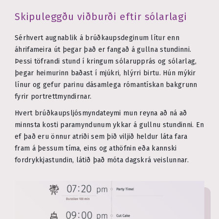
Skipuleggðu viðburði eftir sólarlagi
Sérhvert augnablik á brúðkaupsdeginum lítur enn
áhrifameira út þegar það er fangað á gullna stundinni.
Þessi töfrandi stund í kringum sólarupprás og sólarlag,
þegar heimurinn baðast í mjúkri, hlýrri birtu. Hún mýkir
línur og gefur parinu dásamlega rómantískan bakgrunn
fyrir portrettmyndirnar.
Hvert brúðkaupsljósmyndateymi mun reyna að ná að
minnsta kosti paramyndunum ykkar á gullnu stundinni. En
ef það eru önnur atriði sem þið viljið heldur láta fara
fram á þessum tíma, eins og athöfnin eða kannski
fordrykkjastundin, látið það móta dagskrá veislunnar.