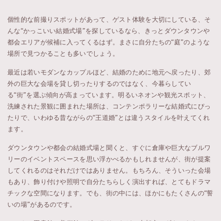
個性的な前撮りスポットがあって、ゲスト体験を大切にしている、そ
んな“かっこいい結婚式場”を探しているなら、きっとダウンタウンや
都会エリアが候補に入ってくるはず。まさに自分たちの“庭”のような
場所で見つかることも多いでしょう。
最近は若いモダンなカップルほど、結婚のために地元へ戻ったり、郊
外の巨大な会場を貸し切ったりするのではなく、今暮らしてい
る“街”を選ぶ傾向が高まっています。明るいネオンや観光スポット、
洗練された景観に囲まれた場所は、コンテンポラリーな結婚式にぴっ
たりで、いわゆる昔ながらの“王道婚”とは違うスタイルを叶えてくれ
ます。
ダウンタウンや都会の結婚式場と聞くと、すぐに倉庫や巨大なブルワ
リーのイベントスペースを思い浮かべるかもしれませんが、街が提案
してくれるのはそれだけではありません。もちろん、そういった会場
もあり、飾り付けや照明で自分たちらしく演出すれば、とてもドラマ
チックな空間になります。でも、街の中には、ほかにもたくさんの“誓
いの場”があるのです。