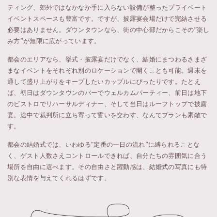
ティング、郊外ではなかなか手に入らない設備が整ったプライベート
イベントスペースも豊富です。ですが、披露宴会場だけで完結させる
必要はありません。ダウンタウンなら、街の中心部だからこその“楽し
み方”が無限に広がっています。
都会のエリアなら、挙式・披露宴だけでなく、結婚にまつわるさまざ
まなイベントをそれぞれ別のロケーションで開くことも可能。週末を
通して盛り上がりをキープしたいカップルにぴったりです。たとえ
ば、初日はダウンタウンのバーでウェルカムパーティー、前日は地下
のビストロでリハーサルディナー、そして当日はルーフトップで披露
宴。途中で裁判所に立ち寄って誓いを交わす、なんてプランも素敵で
す。
都会の結婚式では、いわゆる“定番の一日の流れ”に縛られることな
く、ゲスト人数さえコントロールできれば、自分たちの雰囲気に合う
場所を自由に選べます。その自由さと躍動感は、結婚式の写真にも特
別な表情を与えてくれるはずです。