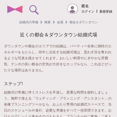
匿名
ログイン
|
新規登録
結婚式の準備
検索
会場
都会＆ダウンタウン
近くの都会＆ダウンタウン結婚式場
ダウンタウンや都会のエリアでの結婚は、パーティー全体に独特のエ
ネルギーをもたらし、街中に点在する結婚式場は、思わず目を奪われ
るような写真を残させてくれます。おいしい料理やにぎやかな雰囲
気、テンポの良い都会の空気が大好きなカップルなら、これほどぴっ
たりな場所はありません。
ステップ1
結婚式の準備に伴うストレスを手放し、貴重な時間を節約しましょ
う。無料で使える「ウェディング・プランニング・アシスタント」の
各種プランニングツールなら、おふたり専用の結婚式スペースで、当
日のスケジュールや進行、必要な準備をすべて一括管理できます。お
ひとりでじっくり進めるのはもちろん、プランナーやご家族・ご友人