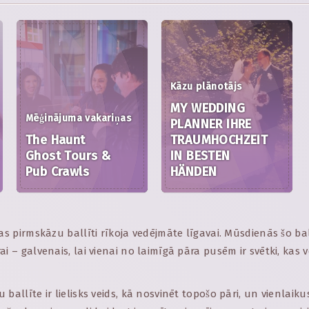
Kāzu plānotājs
MY WEDDING
Mēģinājuma vakariņas
PLANNER IHRE
The Haunt
TRAUMHOCHZEIT
Ghost Tours &
IN BESTEN
Pub Crawls
HÄNDEN
vas pirmskāzu ballīti rīkoja vedējmāte līgavai. Mūsdienās šo bal
i – galvenais, lai vienai no laimīgā pāra pusēm ir svētki, kas vel
ballīte ir lielisks veids, kā nosvinēt topošo pāri, un vienlaikus