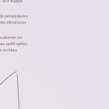
 Tā ir iespēja
ntīgi pakalpojumu
līdz ēdināšanai
draudzenes un
as spēlē spēles,
as no kāzu