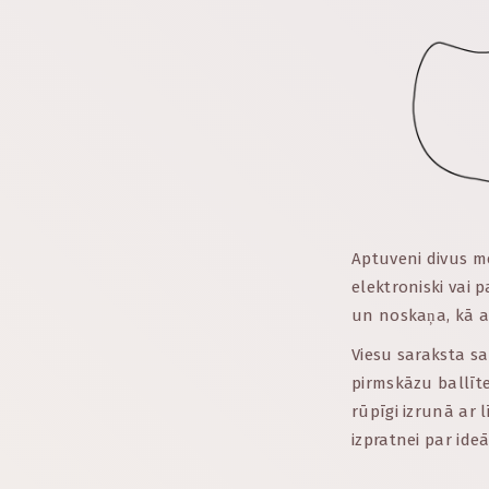
Aptuveni divus m
elektroniski vai 
un noskaņa, kā ar
Viesu saraksta sa
pirmskāzu ballīte
rūpīgi izrunā ar l
izpratnei par ideā