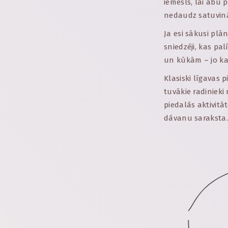
iemesls, lai abu p
nedaudz satuvināt
Ja esi sākusi plā
sniedzēji, kas pa
un kūkām – jo kat
Klasiski līgavas 
tuvākie radiniek
piedalās aktivitā
dāvanu saraksta.