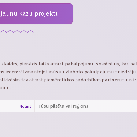
 jaunu kāzu projektu
 skaidrs, pienācis laiks atrast pakalpojumu sniedzējus, kas pa
as ieceres! Izmantojot mūsu uzlaboto pakalpojumu sniedzēju 
alīdzēsim tev atrast piemērotākos sadarbības partnerus un iz
andu.
Notīrīt