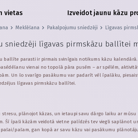
 vietas
Izveidot jaunu kāzu pr
šana
Meklēšana
Pakalpojumu sniedzēji
Līgavas pirmsk
 sniedzēji līgavas pirmskāzu ballītei
 ballīte parasti ir pirmais svinīgais notikums kāzu kalendārā. 
 pasēdēšanu vienai no topošā pāra pusēm – ar spēlēm, aktivi
bām. Un šo svarīgo pasākumu var padarīt vēl īpašāku, piesais
dzējus līgavas pirmskāzu ballītei.
s
ku stresu, plānojot kāzas, un ietaupi savu dārgo laiku ar mūs
. Šī īpaši kāzām veidotā vietne palīdzēs tev viegli saplānot u
pašai/pašam, gan kopā ar savu kāzu vai pasākumu plānotāju