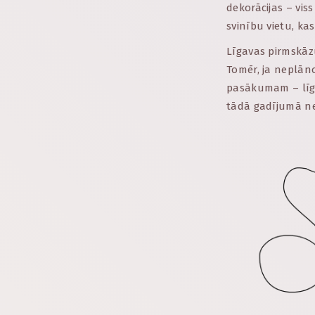
dekorācijas – viss
svinību vietu, kas
Līgavas pirmskāzu
Tomēr, ja neplāno
pasākumam – līga
tādā gadījumā ne