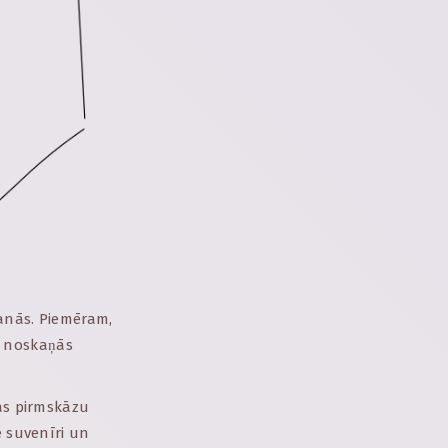
šanās. Piemēram,
sy noskaņās
vas pirmskāzu
e suvenīri un