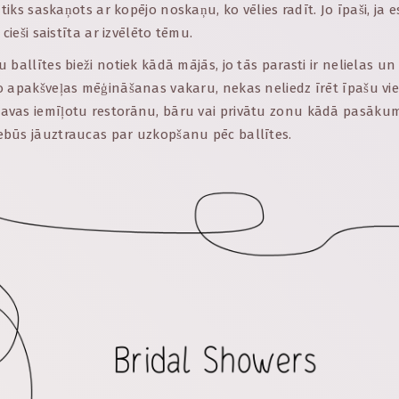
 tiks saskaņots ar kopējo noskaņu, ko vēlies radīt. Jo īpaši, ja es
 cieši saistīta ar izvēlēto tēmu.
 ballītes bieži notiek kādā mājās, jo tās parasti ir nelielas un
 apakšveļas mēģināšanas vakaru, nekas neliedz īrēt īpašu viet
vas iemīļotu restorānu, bāru vai privātu zonu kādā pasākumu
būs jāuztraucas par uzkopšanu pēc ballītes.