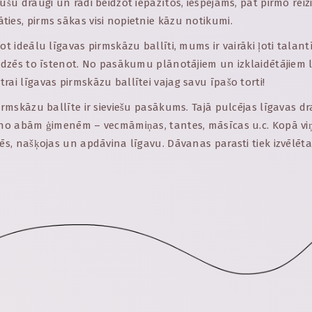
ušu draugi un radi beidzot iepazītos, iespējams, pat pirmo reizi.
ies, pirms sākas visi nopietnie kāzu notikumi.
not ideālu līgavas pirmskāzu ballīti, mums ir vairāki ļoti tala
līdzēs to īstenot. No pasākumu plānotājiem un izklaidētājiem 
rai līgavas pirmskāzu ballītei vajag savu īpašo torti!
pirmskāzu ballīte ir sieviešu pasākums. Tajā pulcējas līgavas 
i no abām ģimenēm – vecmāmiņas, tantes, māsīcas u.c. Kopā viņ
tēs, našķojas un apdāvina līgavu. Dāvanas parasti tiek izvēlēt