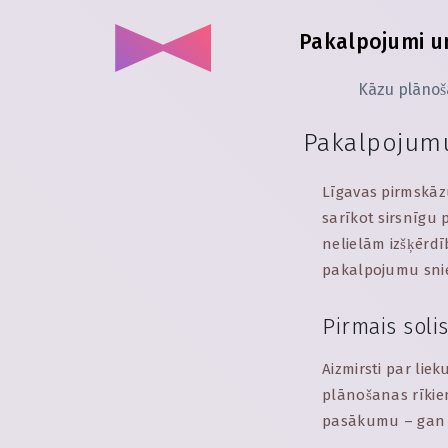
Pakalpojumi un
Kāzu plāno
Pakalpojumu
Līgavas pirmskāzu
sarīkot sirsnīgu
nelielām izšķērdī
pakalpojumu snie
Pirmais soli
Aizmirsti par lie
plānošanas rīkiem
pasākumu – gan 