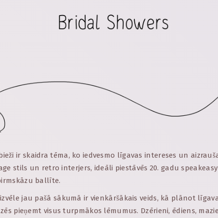
eži ir skaidra tēma, ko iedvesmo līgavas intereses un aizrau
tage stils un retro interjers, ideāli piestāvēs 20. gadu speakea
pirmskāzu ballīte.
izvēle jau pašā sākumā ir vienkāršākais veids, kā plānot līga
līdzēs pieņemt visus turpmākos lēmumus. Dzērieni, ēdiens, mazi