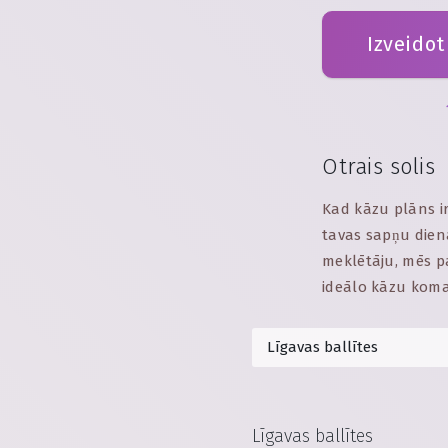
Izveidot
Otrais solis
Kad kāzu plāns ir
tavas sapņu dien
meklētāju, mēs p
ideālo kāzu kom
Līgavas ballītes