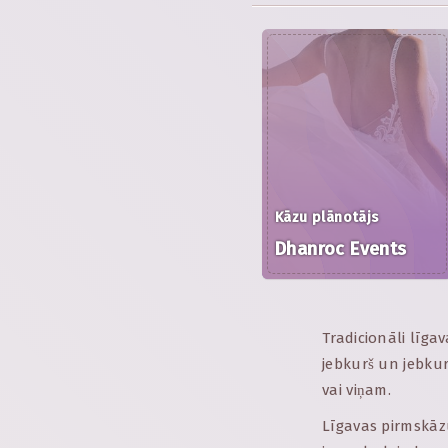
Kāzu plānotājs
Dhanroc Events
Tradicionāli līga
jebkurš un jebkura
vai viņam.
Līgavas pirmskāzu 