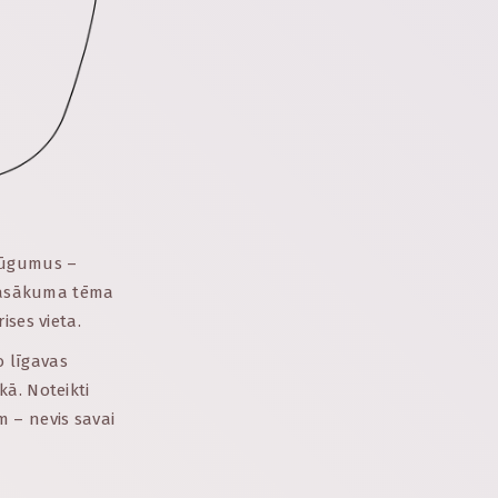
elūgumus –
 pasākuma tēma
ises vieta.
o līgavas
ā. Noteikti
m – nevis savai