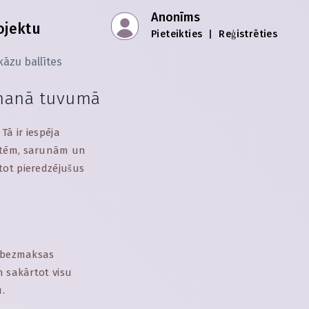
Anonīms
ojektu
Pieteikties
|
Reģistrēties
āzu ballītes
 manā tuvumā
Tā ir iespēja
tātēm, sarunām un
tot pieredzējušus
u bezmaksas
n sakārtot visu
.