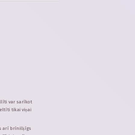
līti var sarīkot
tīti tikai viņai
 arī brīnišķīgs