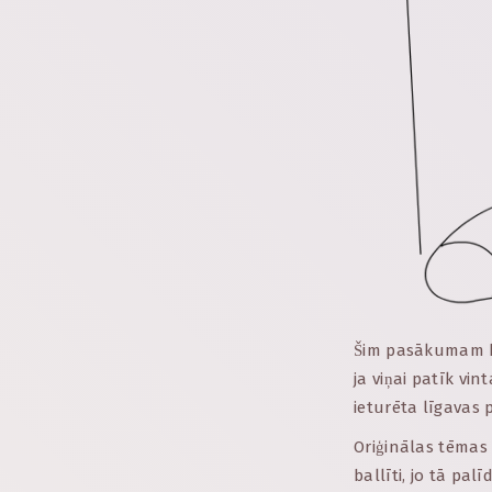
Šim pasākumam bi
ja viņai patīk vin
ieturēta līgavas 
Oriģinālas tēmas 
ballīti, jo tā pa