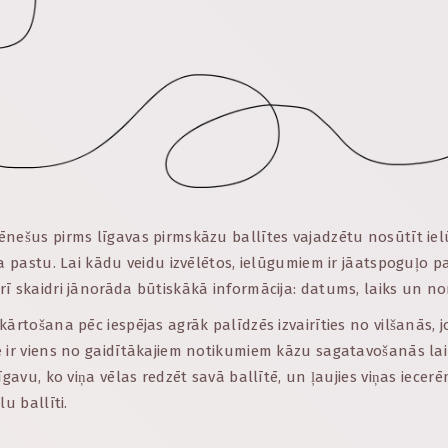
ēnešus pirms līgavas pirmskāzu ballītes vajadzētu nosūtīt i
pa pastu. Lai kādu veidu izvēlētos, ielūgumiem ir jāatspoguļo
ī skaidri jānorāda būtiskākā informācija: datums, laiks un nor
kārtošana pēc iespējas agrāk palīdzēs izvairīties no vilšanās, j
 ir viens no gaidītākajiem notikumiem kāzu sagatavošanās laik
īgavu, ko viņa vēlas redzēt savā ballītē, un ļaujies viņas iecerē
lu ballīti.