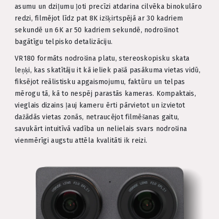
asumu un dziļumu ļoti precīzi atdarina cilvēka binokulāro
redzi, filmējot līdz pat 8K izšķirtspējā ar 30 kadriem
sekundē un 6K ar 50 kadriem sekundē, nodrošinot
bagātīgu telpisko detalizāciju.
VR180 formāts nodrošina platu, stereoskopisku skata
leņķi, kas skatītāju it kā ieliek pašā pasākuma vietas vidū,
fiksējot reālistisku apgaismojumu, faktūru un telpas
mērogu tā, kā to nespēj parastās kameras. Kompaktais,
vieglais dizains ļauj kameru ērti pārvietot un izvietot
dažādās vietas zonās, netraucējot filmēšanas gaitu,
savukārt intuitīvā vadība un nelielais svars nodrošina
vienmērīgi augstu attēla kvalitāti ik reizi.