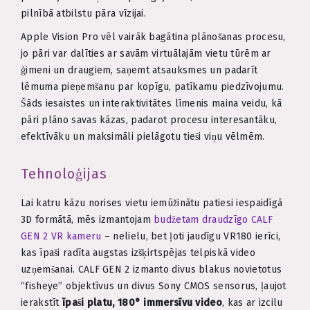
pilnībā atbilstu pāra vīzijai.
Apple Vision Pro vēl vairāk bagātina plānošanas procesu,
jo pāri var dalīties ar savām virtuālajām vietu tūrēm ar
ģimeni un draugiem, saņemt atsauksmes un padarīt
lēmuma pieņemšanu par kopīgu, patīkamu piedzīvojumu.
Šāds iesaistes un interaktivitātes līmenis maina veidu, kā
pāri plāno savas kāzas, padarot procesu interesantāku,
efektīvāku un maksimāli pielāgotu tieši viņu vēlmēm.
Tehnoloģijas
Lai katru kāzu norises vietu iemūžinātu patiesi iespaidīgā
3D formātā, mēs izmantojam
budžetam draudzīgo CALF
GEN 2 VR kameru
– nelielu, bet ļoti jaudīgu VR180 ierīci,
kas īpaši radīta augstas izšķirtspējas telpiskā video
uzņemšanai. CALF GEN 2 izmanto divus blakus novietotus
“fisheye” objektīvus un divus Sony CMOS sensorus, ļaujot
ierakstīt
īpaši platu, 180° immersīvu video
, kas ar izcilu