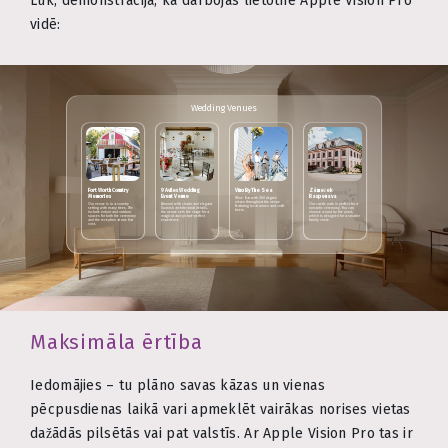
Lūk, demonstrācija, kā darbojas lietotne Apple Vision Pro
vidē:
Wedding Venues
Fort Worth Country
9 Aviles Wedding
Vino By The Sea
Zámeček
Memories
Event Venue
Raspenava
Wine Bar with 360 degree
views throughout the venue
Our venue is in a country
Abound with charm and elegant
Our castle park is perfect for a
featuring local wines and craft
setting with many trees. We
Spanish architectural details,
romantic ceremony. You can
beers.
include indoor and outdoor
the venue sets the stage for a
choose a spot by the pond,
spaces for both the ceremony
magical and picture-perfect
which is designed for a smaller
and the reception at one flat
experience.
family circle.
cost.
Maksimāla ērtība
Iedomājies – tu plāno savas kāzas un vienas
pēcpusdienas laikā vari apmeklēt vairākas norises vietas
dažādās pilsētās vai pat valstīs. Ar Apple Vision Pro tas ir