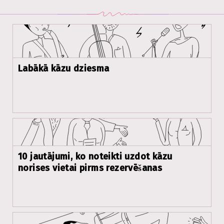
Labākā kāzu dziesma
10 jautājumi, ko noteikti uzdot kāzu
norises vietai pirms rezervēšanas