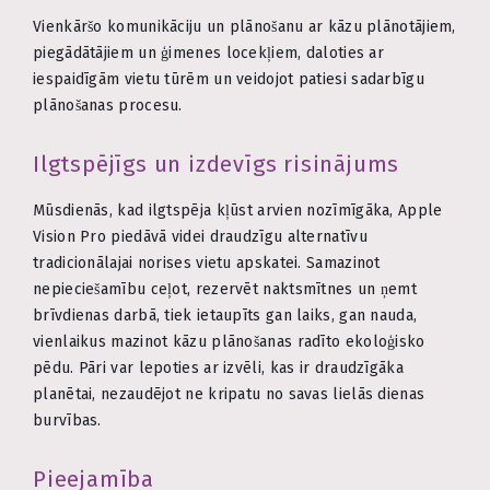
Vienkāršo komunikāciju un plānošanu ar kāzu plānotājiem,
piegādātājiem un ģimenes locekļiem, daloties ar
iespaidīgām vietu tūrēm un veidojot patiesi sadarbīgu
plānošanas procesu.
Ilgtspējīgs un izdevīgs risinājums
Mūsdienās, kad ilgtspēja kļūst arvien nozīmīgāka, Apple
Vision Pro piedāvā videi draudzīgu alternatīvu
tradicionālajai norises vietu apskatei. Samazinot
nepieciešamību ceļot, rezervēt naktsmītnes un ņemt
brīvdienas darbā, tiek ietaupīts gan laiks, gan nauda,
vienlaikus mazinot kāzu plānošanas radīto ekoloģisko
pēdu. Pāri var lepoties ar izvēli, kas ir draudzīgāka
planētai, nezaudējot ne kripatu no savas lielās dienas
burvības.
Pieejamība