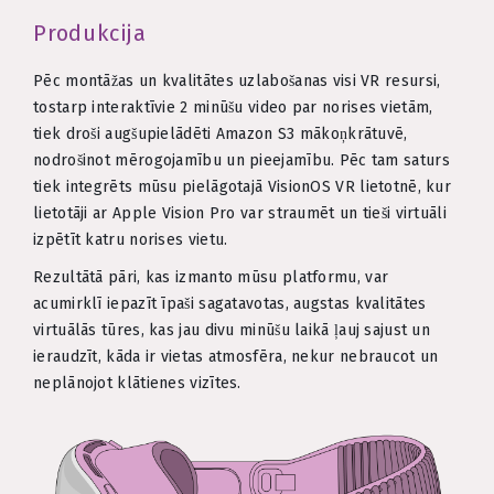
Produkcija
Pēc montāžas un kvalitātes uzlabošanas visi VR resursi,
tostarp interaktīvie 2 minūšu video par norises vietām,
tiek droši augšupielādēti Amazon S3 mākoņkrātuvē,
nodrošinot mērogojamību un pieejamību. Pēc tam saturs
tiek integrēts mūsu pielāgotajā VisionOS VR lietotnē, kur
lietotāji ar Apple Vision Pro var straumēt un tieši virtuāli
izpētīt katru norises vietu.
Rezultātā pāri, kas izmanto mūsu platformu, var
acumirklī iepazīt īpaši sagatavotas, augstas kvalitātes
virtuālās tūres, kas jau divu minūšu laikā ļauj sajust un
ieraudzīt, kāda ir vietas atmosfēra, nekur nebraucot un
neplānojot klātienes vizītes.