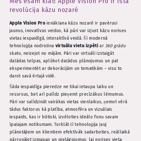
Mēs esam klāt! Apple Vision Pro ir īsta
revolūcija kāzu nozarē
Apple Vision Pro
ienākšana kāzu nozarē ir pavērusi
jaunus, inovatīvus veidus, kā pāri var izjust kāzu norises
vietas iespaidīgā, interaktīvā veidā. Šī modernā
tehnoloģija nodrošina
virtuālu vietu izpēti
ar
360 grādu
skatu, neizejot no mājām. Pāri var virtuāli izstaigāt
dažādas telpas, aplūkot dažādus plānojumus un pat
eksperimentēt ar dekorācijām un tematikām – visu to
darot savā ērtajā vidē.
Šāda iespaidīga pieredze ne tikai ietaupa laiku un
resursus, bet arī palīdz pieņemt precīzākus lēmumus.
Pāri var salīdzināt vairākas vietas vienlaikus, ņemot vērā
tādus faktorus kā platība, atmosfēra un vizuālais
iespaids, kas ir būtiski, izvēloties ideālo fonu savam
īpašajam notikumam. Turklāt šī tehnoloģija ļauj
plānotājiem un klientiem efektīvāk sadarboties, reāllaikā
pārrunājot izmaiņas un pielāgojumus, lai norises vieta