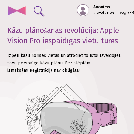
Anonīms
Pieteikties
|
Reģistr
Kāzu plānošanas revolūcija: Apple
Vision Pro
iespaidīgās vietu tūres
Izpēti kāzu norises vietas un atrodiet to īsto!
Izveidojiet
savu personīgo kāzu plānu. Bez slēptām
izmaksām!
Reģistrācija nav obligāta!