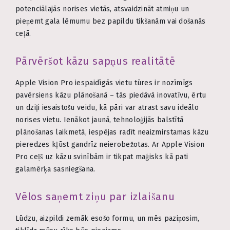
potenciālajās norises vietās, atsvaidzināt atmiņu un
pieņemt gala lēmumu bez papildu tikšanām vai došanās
ceļā.
Pārvēršot kāzu sapņus realitātē
Apple Vision Pro iespaidīgās vietu tūres ir nozīmīgs
pavērsiens kāzu plānošanā – tās piedāvā inovatīvu, ērtu
un dziļi iesaistošu veidu, kā pāri var atrast savu ideālo
norises vietu. Ienākot jaunā, tehnoloģijās balstītā
plānošanas laikmetā, iespējas radīt neaizmirstamas kāzu
pieredzes kļūst gandrīz neierobežotas. Ar Apple Vision
Pro ceļš uz kāzu svinībām ir tikpat maģisks kā pati
galamērķa sasniegšana.
Vēlos saņemt ziņu par izlaišanu
Lūdzu, aizpildi zemāk esošo formu, un mēs paziņosim,