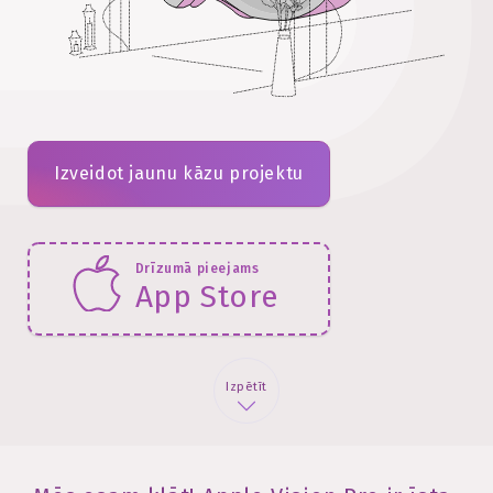
Izveidot jaunu kāzu projektu
Drīzumā pieejams
App Store
Izpētīt