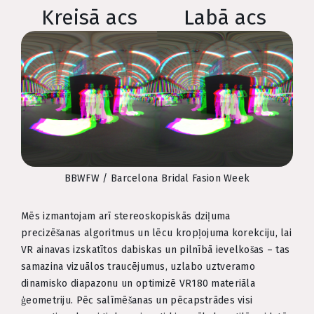
Kreisā acs
Labā acs
BBWFW / Barcelona Bridal Fasion Week
Mēs izmantojam arī stereoskopiskās dziļuma
precizēšanas algoritmus un lēcu kropļojuma korekciju, lai
VR ainavas izskatītos dabiskas un pilnībā ievelkošas – tas
samazina vizuālos traucējumus, uzlabo uztveramo
dinamisko diapazonu un optimizē VR180 materiāla
ģeometriju. Pēc salīmēšanas un pēcapstrādes visi