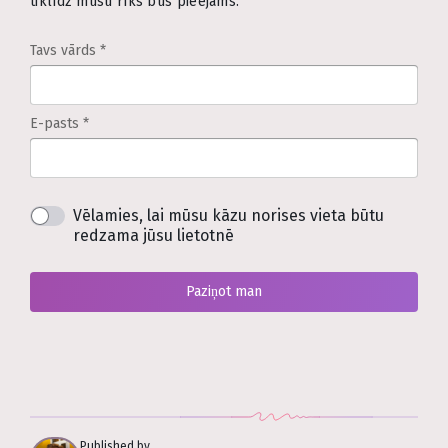
tiklīdz mūsu rīks būs pieejams.
Tavs vārds
*
E-pasts
*
Vēlamies, lai mūsu kāzu norises vieta būtu
redzama jūsu lietotnē
Paziņot man
Published by