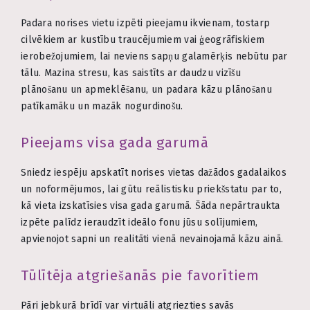
Padara norises vietu izpēti pieejamu ikvienam, tostarp
cilvēkiem ar kustību traucējumiem vai ģeogrāfiskiem
ierobežojumiem, lai neviens sapņu galamērķis nebūtu par
tālu. Mazina stresu, kas saistīts ar daudzu vizīšu
plānošanu un apmeklēšanu, un padara kāzu plānošanu
patīkamāku un mazāk nogurdinošu.
Pieejams visa gada garumā
Sniedz iespēju apskatīt norises vietas dažādos gadalaikos
un noformējumos, lai gūtu reālistisku priekšstatu par to,
kā vieta izskatīsies visa gada garumā. Šāda nepārtraukta
izpēte palīdz ieraudzīt ideālo fonu jūsu solījumiem,
apvienojot sapni un realitāti vienā nevainojamā kāzu ainā.
Tūlītēja atgriešanās pie favorītiem
Pāri jebkurā brīdī var virtuāli atgriezties savās