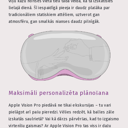
viņu kāzu norises vietā tieši tādā veidā, kā tā izskatīsies
lielajā dienā. Šī iespaidīgā pieeja ir daudz plašāka par
tradicionāliem statiskiem attēliem, uztverot gan
atmosfēru, gan smalkās nianses daudz pilnīgāk.
Maksimāli personalizēta plānošana
Apple Vision Pro piedāvā ne tikai ekskursijas – tu vari
pielāgot arī pašu pieredzi. Vēlies redzēt, kā balles zāle
izskatās saulrietā? Vai kā dārzs pārvēršas, kad to izgaismo
virtenīšu gaismas? Ar Apple Vision Pro tas viss ir dažu