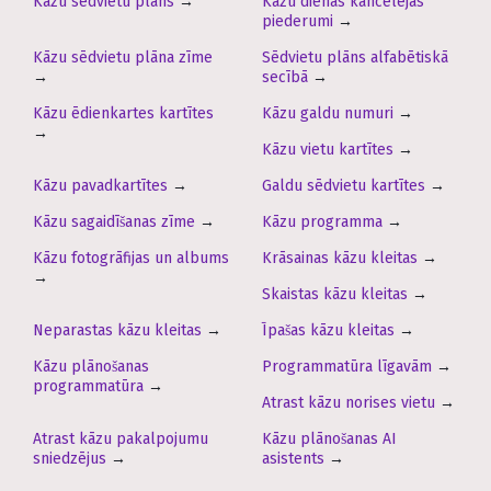
Kāzu sēdvietu plāns
→
Kāzu dienas kancelejas
piederumi
→
Kāzu sēdvietu plāna zīme
Sēdvietu plāns alfabētiskā
→
secībā
→
Kāzu ēdienkartes kartītes
Kāzu galdu numuri
→
→
Kāzu vietu kartītes
→
Kāzu pavadkartītes
→
Galdu sēdvietu kartītes
→
Kāzu sagaidīšanas zīme
→
Kāzu programma
→
Kāzu fotogrāfijas un albums
Krāsainas kāzu kleitas
→
→
Skaistas kāzu kleitas
→
Neparastas kāzu kleitas
→
Īpašas kāzu kleitas
→
Kāzu plānošanas
Programmatūra līgavām
→
programmatūra
→
Atrast kāzu norises vietu
→
Atrast kāzu pakalpojumu
Kāzu plānošanas AI
sniedzējus
→
asistents
→