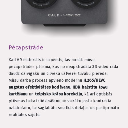
Pēcapstrāde
Kad VR materiāls ir uzņemts, tas nonāk mūsu
pēcapstrādes plūsmā, kas no neapstrādāta 3D video rada
daudz dzīvīgāku un cilvēka uztverei tuvāku pieredzi.
Mūsu darba process apvieno modernu
H.265/HEVC
augstas efektivitātes kodēšanu
,
HDR balstītu toņu
kartēšanu
un
telpisko krāsu korekciju
, kā arī optiskās
plūsmas laika izlīdzināšanu un vairāku joslu kontrasta
uzlabošanu, lai saglabātu smalkās detaļas un pastiprinātu
realitātes sajūtu.