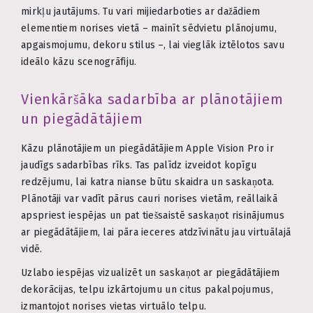
mirkļu jautājums. Tu vari mijiedarboties ar dažādiem
elementiem norises vietā – mainīt sēdvietu plānojumu,
apgaismojumu, dekoru stilus –, lai vieglāk iztēlotos savu
ideālo kāzu scenogrāfiju.
Vienkāršāka sadarbība ar plānotājiem
un piegādātājiem
Kāzu plānotājiem un piegādātājiem Apple Vision Pro ir
jaudīgs sadarbības rīks. Tas palīdz izveidot kopīgu
redzējumu, lai katra nianse būtu skaidra un saskaņota.
Plānotāji var vadīt pārus cauri norises vietām, reāllaikā
apspriest iespējas un pat tiešsaistē saskaņot risinājumus
ar piegādātājiem, lai pāra ieceres atdzīvinātu jau virtuālajā
vidē.
Uzlabo iespējas vizualizēt un saskaņot ar piegādātājiem
dekorācijas, telpu izkārtojumu un citus pakalpojumus,
izmantojot norises vietas virtuālo telpu.