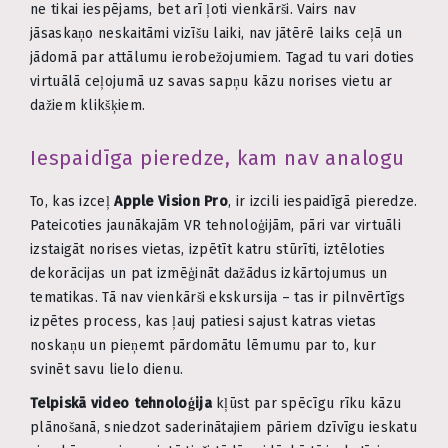
ne tikai iespējams, bet arī ļoti vienkārši. Vairs nav
jāsaskaņo neskaitāmi vizīšu laiki, nav jātērē laiks ceļā un
jādomā par attālumu ierobežojumiem. Tagad tu vari doties
virtuālā ceļojumā uz savas sapņu kāzu norises vietu ar
dažiem klikšķiem.
Iespaidīga pieredze, kam nav analogu
To, kas izceļ
Apple Vision Pro
, ir izcili iespaidīgā pieredze.
Pateicoties jaunākajām VR tehnoloģijām, pāri var virtuāli
izstaigāt norises vietas, izpētīt katru stūrīti, iztēloties
dekorācijas un pat izmēģināt dažādus izkārtojumus un
tematikas. Tā nav vienkārši ekskursija – tas ir pilnvērtīgs
izpētes process, kas ļauj patiesi sajust katras vietas
noskaņu un pieņemt pārdomātu lēmumu par to, kur
svinēt savu lielo dienu.
Telpiskā video tehnoloģija
kļūst par spēcīgu rīku kāzu
plānošanā, sniedzot saderinātajiem pāriem dzīvīgu ieskatu