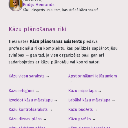
Endijs Hemonds
Kāzu eksperts un autors, kas strādā kāzu nozarē
Kāzu plānošanas rīki
Tiešsaistes
Kāzu plānošanas asistents
piedāvā
profesionālu rīku komplektu, kas palīdzēs saplānot jūsu
svinības — gan tad, ja visu organizējat paši, gan arī
sadarbojoties ar kāzu plānotāju vai koordinatori.
Kāzu viesu saraksts
→
Apstiprinājumi ielūgumiem
→
Kāzu ielūgumi
→
Kāzu mājaslapa
→
Izveidot kāzu mājaslapu
→
Labākā kāzu mājaslapa
→
Kāzu kontrolsaraksts
→
Kāzu budžets
→
Kāzu dienas plāns
→
Kāzu grafiks
→