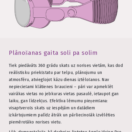
Plānošanas gaita soli pa solim
Tiek piedāvāts 360 grādu skats uz norises vietām, kas dod
reālistisku priekšstatu par telpu, plānojumu un
atmosfēru, atvieglojot kāzu dienas iztēlošanos. Nav
nepieciešami klātienes braucieni – pāri var apmeklēt
vairākas vietas no jebkuras vietas pasaulē, ietaupot gan
laiku, gan līdzekļus. Efektīva lēmumu pieņemšana:
visaptverošs skats uz iespējām un dažādiem
izkārtojumiem palīdz ātrāk un pārliecinošāk izvēlēties
piemērotāko norises vietu.