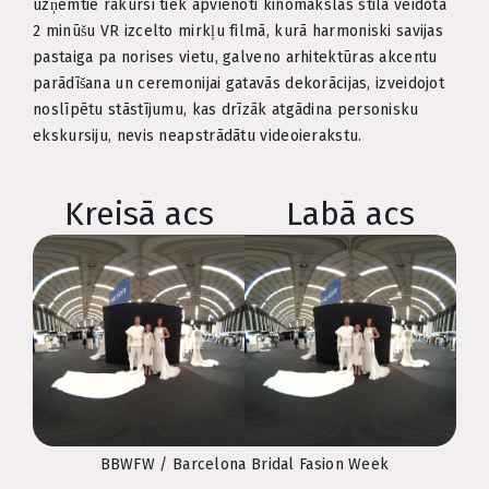
uzņemtie rakursi tiek apvienoti kinomākslas stilā veidotā
2 minūšu VR izcelto mirkļu filmā, kurā harmoniski savijas
pastaiga pa norises vietu, galveno arhitektūras akcentu
parādīšana un ceremonijai gatavās dekorācijas, izveidojot
noslīpētu stāstījumu, kas drīzāk atgādina personisku
ekskursiju, nevis neapstrādātu videoierakstu.
Kreisā acs
Labā acs
BBWFW / Barcelona Bridal Fasion Week