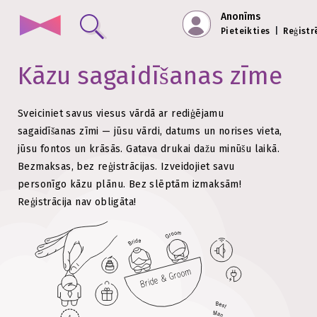
Anonīms
Pieteikties
|
Reģistr
Kāzu sagaidīšanas zīme
Sveiciniet savus viesus vārdā ar rediģējamu
sagaidīšanas zīmi — jūsu vārdi, datums un norises vieta,
jūsu fontos un krāsās. Gatava drukai dažu minūšu laikā.
Bezmaksas, bez reģistrācijas.
Izveidojiet savu
personīgo kāzu plānu. Bez slēptām izmaksām!
Reģistrācija nav obligāta!