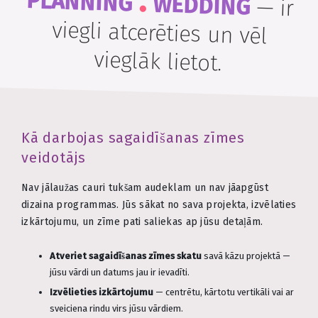
.
PLANNING
WEDDING
—
ir
viegli atcerēties un vēl
vieglāk lietot.
Kā darbojas sagaidīšanas zīmes
veidotājs
Nav jālaužas cauri tukšam audeklam un nav jāapgūst
dizaina programmas. Jūs sākat no sava projekta, izvēlaties
izkārtojumu, un zīme pati saliekas ap jūsu detaļām.
Atveriet sagaidīšanas zīmes skatu
savā kāzu projektā —
jūsu vārdi un datums jau ir ievadīti.
Izvēlieties izkārtojumu
— centrētu, kārtotu vertikāli vai ar
sveiciena rindu virs jūsu vārdiem.