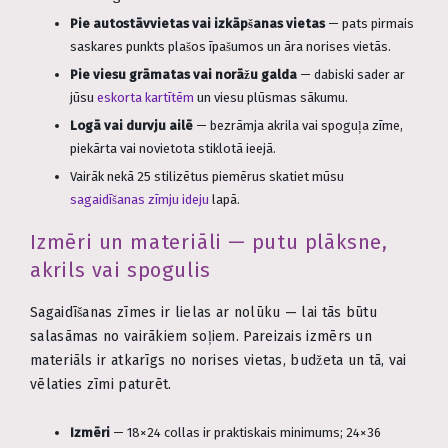
Pie autostāvvietas vai izkāpšanas vietas
— pats pirmais
saskares punkts plašos īpašumos un āra norises vietās.
Pie viesu grāmatas vai norāžu galda
— dabiski sader ar
jūsu
eskorta kartītēm
un viesu plūsmas sākumu.
Logā vai durvju ailē
— bezrāmja akrila vai spoguļa zīme,
piekārta vai novietota stiklotā ieejā.
Vairāk nekā 25 stilizētus piemērus skatiet mūsu
sagaidīšanas zīmju ideju
lapā.
Izmēri un materiāli — putu plāksne,
akrils vai spogulis
Sagaidīšanas zīmes ir lielas ar nolūku — lai tās būtu
salasāmas no vairākiem soļiem. Pareizais izmērs un
materiāls ir atkarīgs no norises vietas, budžeta un tā, vai
vēlaties zīmi paturēt.
Izmēri
— 18×24 collas ir praktiskais minimums; 24×36