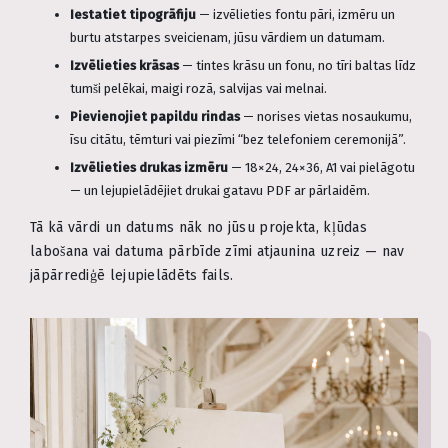
Iestatiet tipogrāfiju
— izvēlieties fontu pāri, izmēru un
burtu atstarpes sveicienam, jūsu vārdiem un datumam.
Izvēlieties krāsas
— tintes krāsu un fonu, no tīri baltas līdz
tumši pelēkai, maigi rozā, salvijas vai melnai.
Pievienojiet papildu rindas
— norises vietas nosaukumu,
īsu citātu, tēmturi vai piezīmi “bez telefoniem ceremonijā”.
Izvēlieties drukas izmēru
— 18×24, 24×36, A1 vai pielāgotu
— un lejupielādējiet drukai gatavu PDF ar pārlaidēm.
Tā kā vārdi un datums nāk no jūsu projekta, kļūdas
labošana vai datuma pārbīde zīmi atjaunina uzreiz — nav
jāpārrediģē lejupielādēts fails.