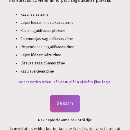
visi attiecas uz vienu un to pašu sagaidīšanas plāksni:
Kāzu ieejas zīme
Laipni lūdzam mūsu kāzās zīme
Kāzu sagaidīšanas plāksne
Ceremonijas sagaidīšanas zīme
Pieņemšanas sagaidīšanas zīme
Laipni lūdzam kāzu zīme
Līgavas sagaidīšanas zīme
Kāzu sveiciena zīme
Noskatieties video: sēdvietu plāna plakāts jūsu ieejai
Sāksim
Nav nepieciešama reģistrācija!
Ja nevēlaties veidot kontu, tas nav šķērslis. Jūs varat turpināt