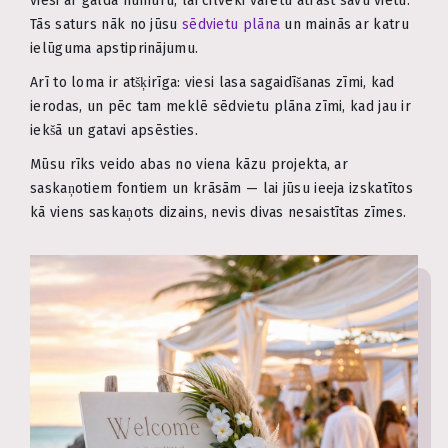
viesi ar galda numuru, lai cilvēki varētu atrast savu vietu.
Tās saturs nāk no jūsu
sēdvietu plāna
un mainās ar katru
ielūguma apstiprinājumu.
Arī to loma ir atšķirīga: viesi lasa sagaidīšanas zīmi, kad
ierodas, un pēc tam meklē sēdvietu plāna zīmi, kad jau ir
iekšā un gatavi apsēsties.
Mūsu rīks veido abas no viena kāzu projekta, ar
saskaņotiem fontiem un krāsām — lai jūsu ieeja izskatītos
kā viens saskaņots dizains, nevis divas nesaistītas zīmes.