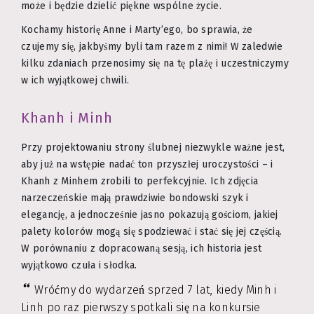
może i będzie dzielić piękne wspólne życie.
Kochamy historię Anne i Marty’ego, bo sprawia, że
czujemy się, jakbyśmy byli tam razem z nimi! W zaledwie
kilku zdaniach przenosimy się na tę plażę i uczestniczymy
w ich wyjątkowej chwili.
Khanh i Minh
Przy projektowaniu strony ślubnej niezwykle ważne jest,
aby już na wstępie nadać ton przyszłej uroczystości – i
Khanh z Minhem zrobili to perfekcyjnie. Ich zdjęcia
narzeczeńskie mają prawdziwie bondowski szyk i
elegancję, a jednocześnie jasno pokazują gościom, jakiej
palety kolorów mogą się spodziewać i stać się jej częścią.
W porównaniu z dopracowaną sesją, ich historia jest
wyjątkowo czuła i słodka.
Wróćmy do wydarzeń sprzed 7 lat, kiedy Minh i
Linh po raz pierwszy spotkali się na konkursie