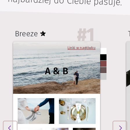
najbardziej do Ciebie pasuje.
#
1
Breeze
Linki w nagłówku
A & B