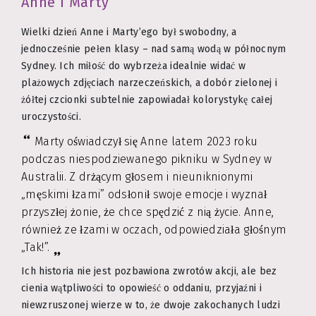
Anne i Marty
Wielki dzień Anne i Marty’ego był swobodny, a
jednocześnie pełen klasy – nad samą wodą w północnym
Sydney. Ich miłość do wybrzeża idealnie widać w
plażowych zdjęciach narzeczeńskich, a dobór zielonej i
żółtej czcionki subtelnie zapowiadał kolorystykę całej
uroczystości.
Marty oświadczył się Anne latem 2023 roku
podczas niespodziewanego pikniku w Sydney w
Australii. Z drżącym głosem i nieuniknionymi
„męskimi łzami” odsłonił swoje emocje i wyznał
przyszłej żonie, że chce spędzić z nią życie. Anne,
również ze łzami w oczach, odpowiedziała głośnym
„Tak!”.
Ich historia nie jest pozbawiona zwrotów akcji, ale bez
cienia wątpliwości to opowieść o oddaniu, przyjaźni i
niewzruszonej wierze w to, że dwoje zakochanych ludzi