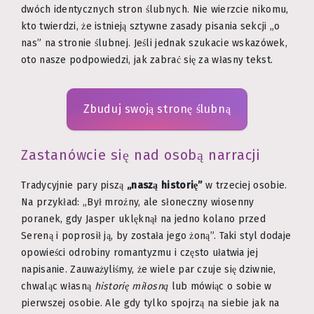
dwóch identycznych stron ślubnych. Nie wierzcie nikomu,
kto twierdzi, że istnieją sztywne zasady pisania sekcji „o
nas” na stronie ślubnej. Jeśli jednak szukacie wskazówek,
oto nasze podpowiedzi, jak zabrać się za własny tekst.
Zbuduj swoją stronę ślubną
Zastanówcie się nad osobą narracji
Tradycyjnie pary piszą
„naszą historię”
w trzeciej osobie.
Na przykład: „Był mroźny, ale słoneczny wiosenny
poranek, gdy Jasper uklęknął na jedno kolano przed
Sereną i poprosił ją, by została jego żoną”. Taki styl dodaje
opowieści odrobiny romantyzmu i często ułatwia jej
napisanie. Zauważyliśmy, że wiele par czuje się dziwnie,
chwaląc własną
historię miłosną
lub mówiąc o sobie w
pierwszej osobie. Ale gdy tylko spojrzą na siebie jak na