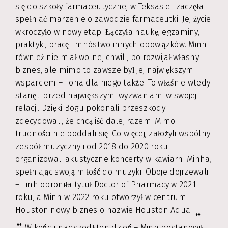
się do szkoły farmaceutycznej w Teksasie i zaczęła
spełniać marzenie o zawodzie farmaceutki. Jej życie
wkroczyło w nowy etap. Łączyła naukę, egzaminy,
praktyki, pracę i mnóstwo innych obowiązków. Minh
również nie miał wolnej chwili, bo rozwijał własny
biznes, ale mimo to zawsze był jej największym
wsparciem – i ona dla niego także. To właśnie wtedy
stanęli przed największymi wyzwaniami w swojej
relacji. Dzięki Bogu pokonali przeszkody i
zdecydowali, że chcą iść dalej razem. Mimo
trudności nie poddali się. Co więcej, założyli wspólny
zespół muzyczny i od 2018 do 2020 roku
organizowali akustyczne koncerty w kawiarni Minha,
spełniając swoją miłość do muzyki. Oboje dojrzewali
– Linh obroniła tytuł Doctor of Pharmacy w 2021
roku, a Minh w 2022 roku otworzył w centrum
Houston nowy biznes o nazwie Houston Aqua.
W końcu nadszedł ten dzień – Minh postanowił,