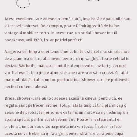
Acest eveniment are adesea o temă clară, inspirată de pasiunile sau
interesele miresei. De exemplu, poate fi îndrăgostită de haine
vintage și mobilier retro. În acest caz, un bridal shower în stil
speakeasy, anii 1920, i s-ar potrivi perfect!
Alegerea din timp a unei teme bine definite este cel mai simplu mod
de a planifica un bridal shower, pentru că îți va ghida toate celelalte
decizii. Băuturile, mâncarea, micile atenții pentru invitați și decorul
vor fi alese în funcție de atmosfera pe care vrei să o creezi. Cu atât
mai mult dacă ai ales un loc pentru bridal shower care se potrivește
perfect cu tema aleasă.
Bridal shower-urile au loc adesea acasă la cineva, pentru că, de
regulă, sunt petreceri intime. Totuși, atâta timp cât nu planificați o
sesiune de probat lenjerie, nu există niciun motiv să nu închiriați un
spațiu special pentru acest eveniment. Poate fi restaurantul ei
preferat, un bar sau o zonă privată într-un local. În plus, în felul
acesta nu va trebui să îți faci griji pentru strâns și curățenie după