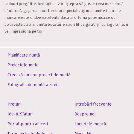
cadouri pregătite. Invitații se vor aștepta să guste ceva între două
băuturi. Angajarea unor furnizori specializați în anumite tipuri de
mâncare este o idee excelentă dacă ai o temă puternică ce se
potrivește cu o anumită bucătărie sau stil de gătit. Și, cu siguranță, îi
vei impresiona pe toți.
Planificare nuntă
Proiectele mele
Creează un nou proiect de nuntă
Fotografia de nuntă a zilei
Prețuri
Întrebări frecvente
Idei & Sfaturi
Despre noi
Portal pentru afaceri
Locuri de muncă
Tururi virtuale de locații
Media kit