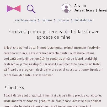
Anonim
Autentificare
|
Înreg
Planificare nunți
Căutare
Furnizori
Bridal shower
Furnizori pentru petrecerea de bridal shower
aproape de mine
Bridal shower-ul este, în mod tradițional, primul moment festiv din
calendarul nunții. Este ocazia perfectă pentru o întâlnire intimă,
dedicată uneia dintre jumătățile cuplului, plină de jocuri, activități
distractive și mici răsfățuri. Iar acest eveniment, pe care nu ar trebui
să îl sari din program, devine și mai special cu ajutorul unor furnizori
profesioniști pentru bridal shower!
Primul pas
Scapă de stresul organizării nunții și câștigă timp prețios cu ajutorul
instrumentelor noastre gratuite de planificare. Acest spațiu dedicat
nunții tale te ajută să organizezi și să programezi cu ușurință