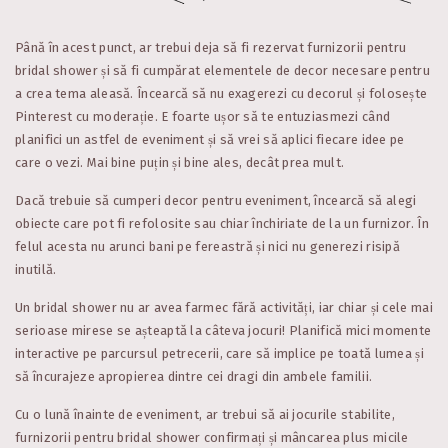
Până în acest punct, ar trebui deja să fi rezervat furnizorii pentru
bridal shower și să fi cumpărat elementele de decor necesare pentru
a crea tema aleasă. Încearcă să nu exagerezi cu decorul și folosește
Pinterest cu moderație. E foarte ușor să te entuziasmezi când
planifici un astfel de eveniment și să vrei să aplici fiecare idee pe
care o vezi. Mai bine puțin și bine ales, decât prea mult.
Dacă trebuie să cumperi decor pentru eveniment, încearcă să alegi
obiecte care pot fi refolosite sau chiar închiriate de la un furnizor. În
felul acesta nu arunci bani pe fereastră și nici nu generezi risipă
inutilă.
Un bridal shower nu ar avea farmec fără activități, iar chiar și cele mai
serioase mirese se așteaptă la câteva jocuri! Planifică mici momente
interactive pe parcursul petrecerii, care să implice pe toată lumea și
să încurajeze apropierea dintre cei dragi din ambele familii.
Cu o lună înainte de eveniment, ar trebui să ai jocurile stabilite,
furnizorii pentru bridal shower confirmați și mâncarea plus micile