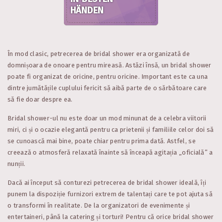
HÄNDEN
În mod clasic, petrecerea de bridal shower era organizată de
domnișoara de onoare pentru mireasă. Astăzi însă, un bridal shower
poate fi organizat de oricine, pentru oricine. Important este ca una
dintre jumătățile cuplului fericit să aibă parte de o sărbătoare care
să fie doar despre ea.
Bridal shower-ul nu este doar un mod minunat de a celebra viitorii
miri, ci și o ocazie elegantă pentru ca prietenii și familiile celor doi să
se cunoască mai bine, poate chiar pentru prima dată. Astfel, se
creează o atmosferă relaxată înainte să înceapă agitația „oficială” a
nunții.
Dacă ai început să conturezi petrecerea de bridal shower ideală, îți
punem la dispoziție furnizori extrem de talentați care te pot ajuta să
o transformi în realitate. De la organizatori de evenimente și
entertaineri, până la catering și torturi! Pentru că orice bridal shower