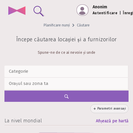
Anonim
Autentificare
|
Înreg
Planificare nunți
Căutare
Începe căutarea locației și a furnizorilor
Spune-ne de ce ai nevoie și unde
Parametri avansați
La nivel mondial
Afișează pe hartă