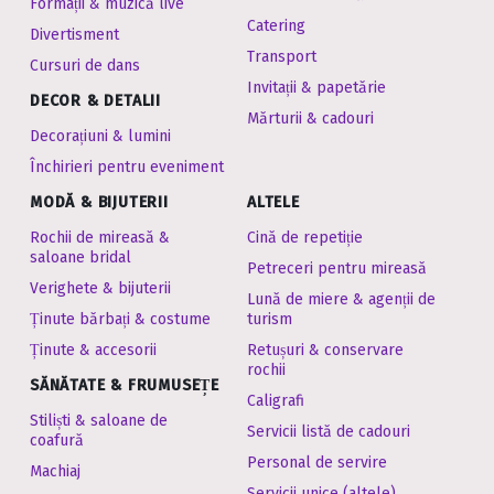
Formații & muzică live
Catering
Divertisment
Transport
Cursuri de dans
Invitații & papetărie
DECOR & DETALII
Mărturii & cadouri
Decorațiuni & lumini
Închirieri pentru eveniment
MODĂ & BIJUTERII
ALTELE
Rochii de mireasă &
Cină de repetiție
saloane bridal
Petreceri pentru mireasă
Verighete & bijuterii
Lună de miere & agenții de
Ținute bărbați & costume
turism
Ținute & accesorii
Retușuri & conservare
rochii
SĂNĂTATE & FRUMUSEȚE
Caligrafi
Stiliști & saloane de
Servicii listă de cadouri
coafură
Personal de servire
Machiaj
Servicii unice (altele)