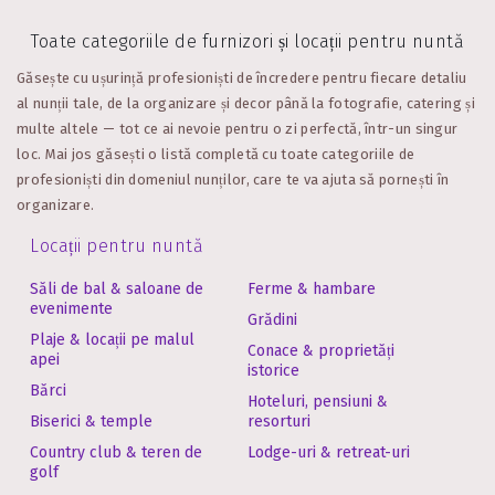
Toate categoriile de furnizori și locații pentru nuntă
Găsește cu ușurință profesioniști de încredere pentru fiecare detaliu
al nunții tale, de la organizare și decor până la fotografie, catering și
multe altele — tot ce ai nevoie pentru o zi perfectă, într-un singur
loc.
Mai jos găsești o listă completă cu toate categoriile de
profesioniști din domeniul nunților, care te va ajuta să pornești în
organizare.
Locații pentru nuntă
Săli de bal & saloane de
Ferme & hambare
evenimente
Grădini
Plaje & locații pe malul
Conace & proprietăți
apei
istorice
Bărci
Hoteluri, pensiuni &
Biserici & temple
resorturi
Country club & teren de
Lodge-uri & retreat-uri
golf