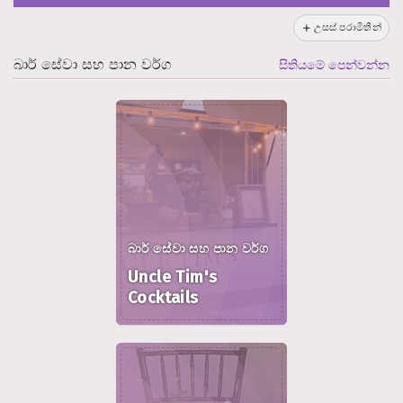
උසස් පරාමිතීන්
බාර් සේවා සහ පාන වර්ග
සිතියමේ පෙන්වන්න
බාර් සේවා සහ පාන වර්ග
Uncle Tim's
Cocktails