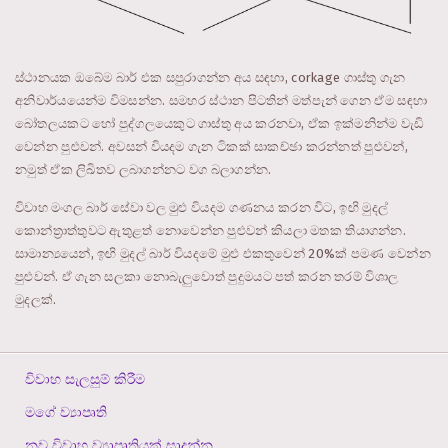
ස්ථානයක ඔබේම බාර් එක සපුරාගන්න අය සඳහා, corkage ගාස්තු ගැන
අනිවාර්යයෙන්ම විමසන්න. සමහර ස්ථාන පිටතින් මත්පැන් ගෙන ඒම සඳහා
බෝතලයකට හෝ පුද්ගලයෙකුට ගාස්තු අය කරනවා, ඒක ඉක්මනින්ම වැඩි
වෙන්න පුළුවන්. අවසන් වියදම ගැන ටිකක් සාකච්ඡා කරන්නත් පුළුවන්,
නමුත් ඒක ලිඛිතව ලබාගන්නට වග බලාගන්න.
විවාහ මංගල බාර් සේවා වල මුළු වියදම ගණනය කරන විට, ඉඟි මුදල්
කොන්ත්‍රාත්තුවට ඇතුළත් නොවෙන්න පුළුවන් කියලා මතක තියාගන්න.
සාමාන්‍යයෙන්, ඉඟි මුදල් බාර් වියදමේ මුළු එකතුවෙන් 20%ක් පමණ වෙන්න
පුළුවන්. ඒ ගැන සලකා නොබැලුවොත් පුදුමයට පත් කරන තරම් විශාල
මුදලක්.
විවාහ සැලසුම් කිරීම
මගේ ව්‍යාපෘති
නව විවාහ ව්‍යාපෘතියක් සාදන්න