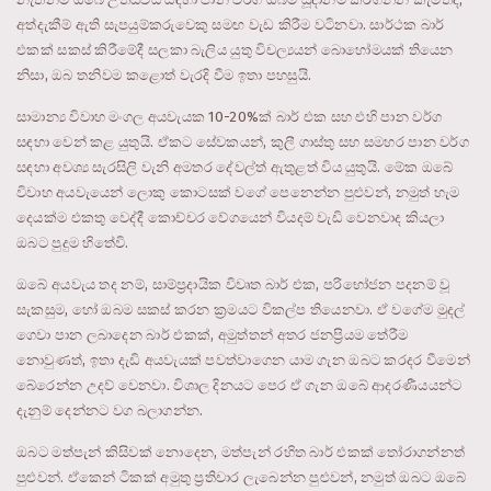
අත්දැකීම් ඇති සැපයුම්කරුවෙකු සමඟ වැඩ කිරීම වටිනවා. සාර්ථක බාර්
එකක් සකස් කිරීමේදී සලකා බැලිය යුතු විචල්‍යයන් බොහෝමයක් තියෙන
නිසා, ඔබ තනිවම කළොත් වැරදි වීම ඉතා පහසුයි.
සාමාන්‍ය විවාහ මංගල අයවැයක 10-20%ක් බාර් එක සහ එහි පාන වර්ග
සඳහා වෙන් කළ යුතුයි. ඒකට සේවකයන්, කුලී ගාස්තු සහ සමහර පාන වර්ග
සඳහා අවශ්‍ය සැරසිලි වැනි අමතර දේවල්ත් ඇතුළත් විය යුතුයි. මේක ඔබේ
විවාහ අයවැයෙන් ලොකු කොටසක් වගේ පෙනෙන්න පුළුවන්, නමුත් හැම
දෙයක්ම එකතු වෙද්දී කොච්චර වේගයෙන් වියදම් වැඩි වෙනවාද කියලා
ඔබට පුදුම හිතේවි.
ඔබේ අයවැය තද නම්, සාම්ප්‍රදායික විවෘත බාර් එක, පරිභෝජන පදනම් වූ
සැකසුම, හෝ ඔබම සකස් කරන ක්‍රමයට විකල්ප තියෙනවා. ඒ වගේම මුදල්
ගෙවා පාන ලබාදෙන බාර් එකක්, අමුත්තන් අතර ජනප්‍රියම තේරීම
නොවුණත්, ඉතා දැඩි අයවැයක් පවත්වාගෙන යාම ගැන ඔබට කරදර වීමෙන්
බේරෙන්න උදව් වෙනවා. විශාල දිනයට පෙර ඒ ගැන ඔබේ ආදරණීයයන්ට
දැනුම් දෙන්නට වග බලාගන්න.
ඔබට මත්පැන් කිසිවක් නොදෙන, මත්පැන් රහිත බාර් එකක් තෝරාගන්නත්
පුළුවන්. ඒකෙන් ටිකක් අමුතු ප්‍රතිචාර ලැබෙන්න පුළුවන්, නමුත් ඔබට ඔබේ