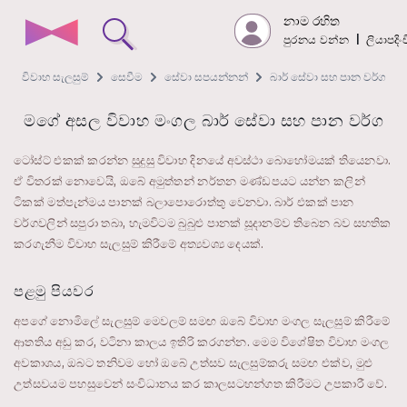
නාම රහිත
පුරනය වන්න
|
ලියාපදි
විවාහ සැලසුම්
සෙවීම
සේවා සපයන්නන්
බාර් සේවා සහ පාන වර්ග
මගේ අසල විවාහ මංගල බාර් සේවා සහ පාන වර්ග
ටෝස්ට් එකක් කරන්න සුදුසු විවාහ දිනයේ අවස්ථා බොහෝමයක් තියෙනවා.
ඒ විතරක් නොවෙයි, ඔබේ අමුත්තන් නර්තන මණ්ඩපයට යන්න කලින්
ටිකක් මත්පැන්මය පානක් බලාපොරොත්තු වෙනවා. බාර් එකක් පාන
වර්ගවලින් සපුරා තබා, හැමවිටම බුබුළු පානක් සූදානම්ව තිබෙන බව සහතික
කරගැනීම විවාහ සැලසුම් කිරීමේ අත්‍යවශ්‍ය දෙයක්.
පළමු පියවර
අපගේ නොමිලේ සැලසුම් මෙවලම් සමඟ ඔබේ විවාහ මංගල සැලසුම් කිරීමේ
ආතතිය අඩු කර, වටිනා කාලය ඉතිරි කරගන්න. මෙම විශේෂිත විවාහ මංගල
අවකාශය, ඔබට තනිවම හෝ ඔබේ උත්සව සැලසුම්කරු සමඟ එක්ව, මුළු
උත්සවයම පහසුවෙන් සංවිධානය කර කාලසටහන්ගත කිරීමට උපකාරී වේ.