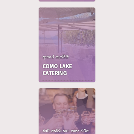
ආහාර සැපයීම
COMO LAKE
CATERING
බාර් සේවා සහ පාන වර්ග