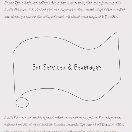
විවාහ දිනය මත්පැන් රහිතව තියෙන්න ඕනේ නම්, ඒක සම්පූර්ණයෙන්ම
ඔබේ තීරණය. ඔබ රසවත් ජූස් සහ මද්‍යසාර රහිත කොක්ටේල් වර්ග හොඳින්
සකස් කරලා තියෙනවා නම්, බොහෝ අමුත්තන් ඉතා සතුටින් පිළිගනීවි.
ඔබේ විවාහය වෙනස්ම ආකාරයකින් හැඟෙන්න සලස්වන විනෝදජනක
ක්‍රමයක් තමයි, ඒ අවස්ථාවටම විශේෂ කොක්ටේල් එකක් නිර්මාණය කිරීම.
රසයෙන් සහ වර්ණයෙන් දෙකෙන්ම ඔබේ සමස්ත තේමාවට ගැළපෙන