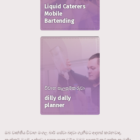
Liquid Caterers
Mobile
Bartending
විවාහ සැලසුම්කරුවා
dilly dally
planner
ඔබ වෘත්තීය විවාහ මංගල බාර් සේවා බඳවා ගැනීමට අදහස් කරනවාද,
නැත්නම් ඔබේ උත්සවය සඳහා පාන වර්ග ඔබම සූදානම් කරගන්න කැමතිද,