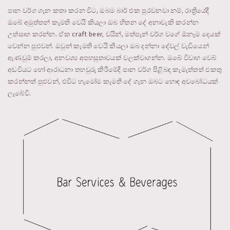
පාන වර්ග ගැන කතා කරන විට, ඔබම බාර් එක පුරවනවා නම්, රාත්‍රියේදී
ඔබේ අමුත්තන් කැමති වෙයි කියලා ඔබ හිතන දේ අනාවැකි කරන්න
උත්සාහ කරන්න. ඒක craft beer, වයින්, මත්පැන් වර්ග වගේ ඕනෑම දෙයක්
වෙන්න පුළුවන්. ඔවුන් කැමති වෙයි කියලා ඔබ දන්නා දේවල් වැඩියෙන්
ඇණවුම් කරලා, අනවශ්‍ය අපහසුතාවයක් වලක්වාගන්න. ඔබේ විවාහ වෙබ්
අඩවියට හෝ ආරාධනා තහවුරු කිරීමේදී පාන වර්ග පිළිබඳ කැමැත්තත් එකතු
කරන්නත් පුළුවන්, එවිට හැමෝම කැමති දේ ගැන ඔබට හොඳ අවබෝධයක්
ලැබේවි.