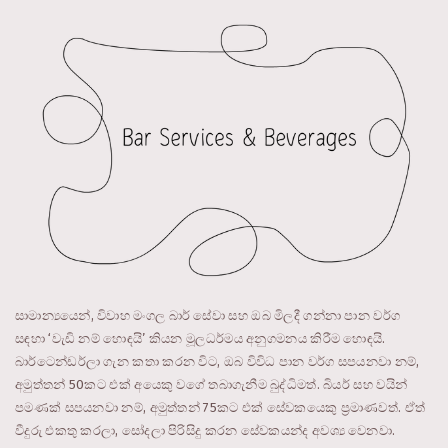
සාමාන්‍යයෙන්, විවාහ මංගල බාර් සේවා සහ ඔබ මිලදී ගන්නා පාන වර්ග
සඳහා ‘වැඩි නම් හොඳයි’ කියන මූලධර්මය අනුගමනය කිරීම හොඳයි.
බාර්ටෙන්ඩර්ලා ගැන කතා කරන විට, ඔබ විවිධ පාන වර්ග සපයනවා නම්,
අමුත්තන් 50කට එක් අයෙකු වගේ තබාගැනීම බුද්ධිමත්. බියර් සහ වයින්
පමණක් සපයනවා නම්, අමුත්තන් 75කට එක් සේවකයෙකු ප්‍රමාණවත්. ඒත්
වීදුරු එකතු කරලා, සෝදලා පිරිසිදු කරන සේවකයන්ද අවශ්‍ය වෙනවා.