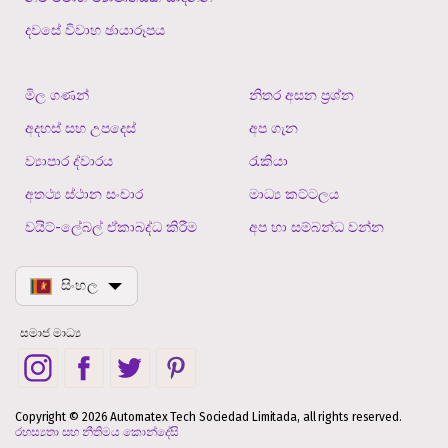
දවසේ විවාහ ඡායාරූපය
මිල ගණන්
නිතර අසන ප්‍රශ්න
අදහස් සහ උපදෙස්
අප ගැන
ව්‍යාපාර ද්වාරය
රැකියා
අතථ්‍ය ස්ථාන සංචාර
මාධ්‍ය කට්ටලය
වයිට්-ලේබල් ඒකාබද්ධ කිරීම
අප හා සම්බන්ධ වන්න
සිංහල
සමාජ මාධ්‍ය
Copyright © 2026 Automatex Tech Sociedad Limitada, all rights reserved.
රහස්‍යතා සහ නීතිමය කොන්දේසි