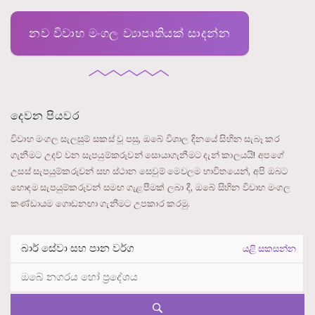
නව විවාහ මංගල ව්‍යාපෘතියක් සාදන්න
දෙවන පියවර
විවාහ මංගල සැලසුම් සකස් වූ පසු, ඔබේ විශාල දිනයේ සිහින සැබෑ කර
ගැනීමට උදව් වන සැපයුම්කරුවන් සොයාගැනීමට දැන් කාලයයි! අපගේ
උසස් සැපයුම්කරුවන් සහ ස්ථාන සෙවුම් මෙවලම භාවිතයෙන්, අපි ඔබට
හොඳම සැපයුම්කරුවන් සමඟ ගැළපීමක් ලබා දී, ඔබේ සිහින විවාහ මංගල
කණ්ඩායම ගොඩනඟා ගැනීමට උපකාර කරමු.
යළි සකසන්න