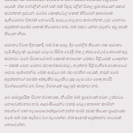
දෙයක්. ඒක ජග්වලින් හෝ එක් එක් වීදුරු වලින් විශාල ප්‍රමාණයෙන් සකස්
කරන්නත් පුළුවන්. ඔබේම කොක්ටේල් එකක් තිබීමෙන් කතාබහක්
ඇතිවෙනවා විතරක් නොවෙයි, අයවැය පාලනය කරගන්නත් උදව් වෙනවා.
අමුත්තන් අතේම පානක් තියෙනවා නම්, බාර් එකට යන්න ඔවුන්ට අඩු ඉඩක්
තියෙන නිසා.
සාමාන්‍ය විවාහ දිනයකදී, බාර් එක අසල දිග පෝලිම් තියෙන එක සාමාන්‍ය
පැමිණිල්ලක්. සැමරුම් වෙලාව සීමිත වෙද්දී ඒක උත්සවයේ උද්යෝගයත් අඩු
කරනවා. ඔබේ විවාහයේ බාර් දෙකක් තබාගෙන මේකට පිළියමක් යොදන්න
— එකක් වෙන වෙනම ස්ථාන/කාමරවල, නැත්නම් පිළිගැනීමේ අවකාශයේ
දෙපස. ඇත්තෙන්ම, මේක අයවැය මත රඳා පවතින දෙයක්, නමුත් ඔබේ
අමුත්තන්ගේ සමස්ත අත්දැකීම සැලකිය යුතු ලෙස වඩා හොඳ කරයි.
විශේෂයෙන්ම ඔබ විශාල විවාහයක් සැලසුම් කරනවා නම්.
ඔබ සාම්ප්‍රදායික විවාහ ස්ථානයක, නියමිත බාර් ප්‍රදේශයක් සමඟ උත්සවය
නොපවත්වනවා නම්, ආදරණීයයන්ට එකතු වෙලා කතාබහ කරමින්
තමන්ගේ පාන බලාපොරොත්තුවෙන් ඉන්න තරම් ඉඩක් තියෙන ප්‍රදේශයක
ඔබේ බාර් එක තැබීමට වග බලාගන්න. ඒත් අනෙක් අමුත්තන්ට බාධාවක්
නොවෙන්න.