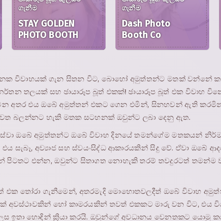
ගැනීම
ගැනීම
STAY GOLDEN
Dash Photo
PHOTO BOOTH
Booth Co
 විවාහයක් ගැන සිතන විට, බොහෝ අමුත්තන්ට මතක් වන්නේ කරු
ු නර්තන තලයක් සහ ඡායාරූප බූත් එකක්! ඡායාරූප බූත් එක විවාහ වි
වන අතර එය ඔබේ අමුත්තන් එකට ගෙන එමින්, සිනහවන් ඇති කරමින්,
ැවත බලන්නට හැකි මතක සටහනක් ඔවුන්ට ලබා දෙනු ඇත.
ලී සේවා ඔබේ අමුත්තන්ට ඔබේ විවාහ දිනයේ තමන්ගේම මතකයන් නිර්
. එය සැබෑ, අව්‍යාජ සහ ස්වයංසිද්ධ ආකාරයකින් සිදු වේ. ඒවා ඔබේ 
පිටතට එන්න, ඔවුන්ට සිතාගත නොහැකි තරම් තවදුරටත් තමන්ම 
 බූත් එක තෝරා ගැනීමෙන්, අතරමැදි මොහොතවලදීත් ඔබේ විවාහ අමු
 එක් අවස්ථාවකින් හෝ කාමරයකින් තවත් එකකට මාරු වන විට, එය
ෙස ඉතා හොඳින් ක්‍රියා කරයි. ඔවුන්ගේ අවධානය වෙනතකට යොමු කර