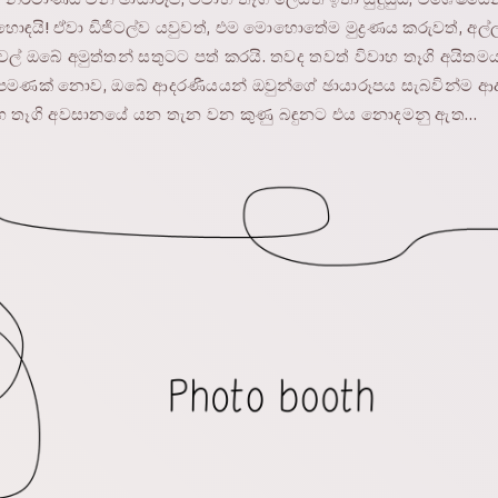
ොඳයි! ඒවා ඩිජිටල්ව යවුවත්, එම මොහොතේම මුද්‍රණය කරුවත්, අල්
් ඔබේ අමුත්තන් සතුටට පත් කරයි. තවද තවත් විවාහ තෑගි අයිතමය
එපමණක් නොව, ඔබේ ආදරණීයයන් ඔවුන්ගේ ඡායාරූපය සැබවින්ම ආ
 තෑගි අවසානයේ යන තැන වන කුණු බඳුනට එය නොදමනු ඇත…