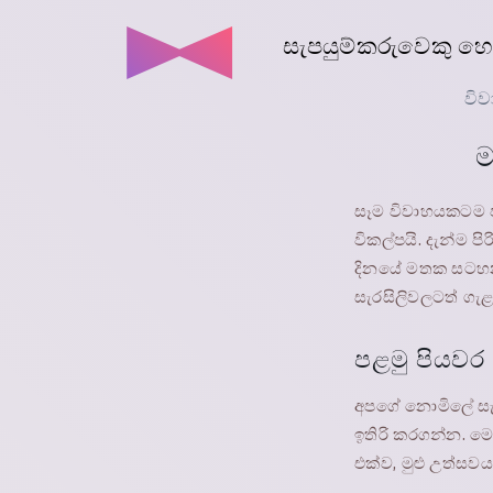
සැපයුම්කරුවෙකු හ
විව
ම
සෑම විවාහයකටම ඡායාරූප බූත් එකක් 
විකල්පයි. දැන්ම 
දිනයේ මතක සටහනක
සැරසිලිවලටත් ගැළ
පළමු පියවර
අපගේ නොමිලේ සැල
ඉතිරි කරගන්න. ම
එක්ව, මුළු උත්ස