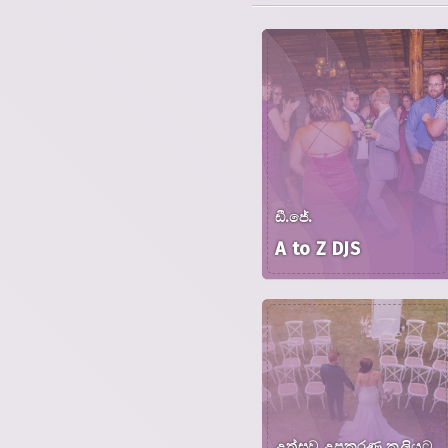
ඩී.ජේ.
A to Z DJS
උත්සව උපකරණ කුලියට