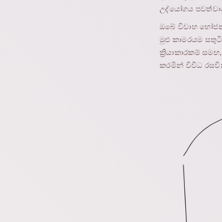
උද්යෝගය පවත්වා
ඔබේ විවාහ භෝජන ස
මුළු කාමරයම සතුටින
ක්‍රියාකාරකම් ස
කරමින් විවිධ රසවි