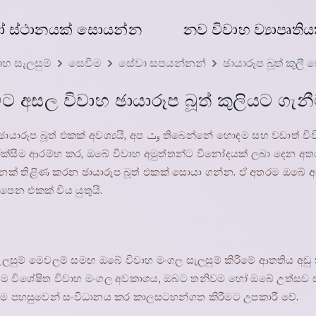
ෝ ස්ථානයක් සොයන්න
නව විවාහ ව්‍යාපෘති
ාහ සැලසුම්
සෙවීම
සේවා සපයන්නන්
ඡායාරූප බූත් කුලී 
ට අසල විවාහ ඡායාරූප බූත් කුලියට ගැන
අවශ්‍යයි, අප وٽ තිබෙන්නේ හොඳම සහ වඩාත් විවිධාකාර කුලී
පිරික්සීම ආරම්භ කර, ඔබේ විවාහ අමුත්තන්ට විනෝදයක් ලබා දෙන 
් තිළිණ කරන ඡායාරූප බූත් එකක් සොයා ගන්න. ඒ අතරම ඔබේ අද්
පෙන එකක් විය යුතුයි.
සුම් මෙවලම් සමඟ ඔබේ විවාහ මංගල සැලසුම් කිරීමේ ආතතිය අඩු
ෙම විශේෂිත විවාහ මංගල අවකාශය, ඔබට තනිවම හෝ ඔබේ උත්සව 
වයම පහසුවෙන් සංවිධානය කර කාලසටහන්ගත කිරීමට උපකාරී වේ.