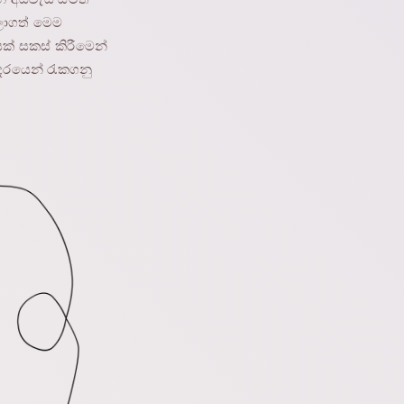
ලාගත් මෙම
ක් සකස් කිරීමෙන්
දරයෙන් රැකගනු