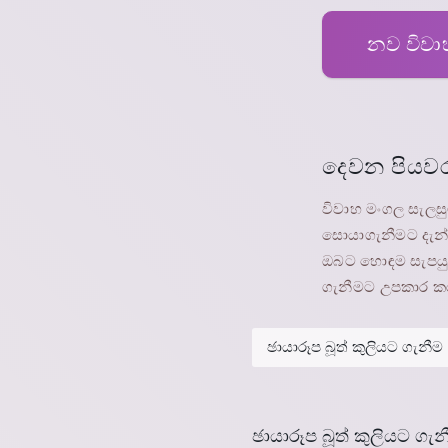
නව විවාහ
දෙවන පියව
විවාහ මංගල සැලසු
සොයාගැනීමට දැන්
ඔබට හොඳම සැපයුම
ගැනීමට උපකාර කර
ඡායාරූප බූත් කුලියට ගැන