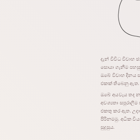
දැන් විවිධ විවා
සොයා ගැනීම පහසුයි.
ඔබේ විවාහ දිනය 
එකක් තිබෙනු ඇත.
ඔබේ අයවැය තද නම
අවශ්‍යතා සපුරාලීම
එකතු කර ඇත. උදා
පිරිනමමු. අධික ව
සුදුසුය.