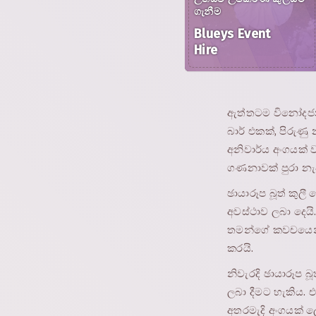
ගැනීම
Blueys Event
Hire
ඇත්තටම විනෝදජනක
බාර් එකක්, පිරුණ
අනිවාර්ය අංගයක් 
ගණනාවක් පුරා න
ඡායාරූප බූත් කු
අවස්ථාව ලබා දෙයි
තමන්ගේ කවචයෙන් 
කරයි.
නිවැරදි ඡායාරූප
ලබා දීමට හැකිය.
අතරමැදි අංගයක් ල