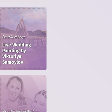
විනෝදාස්වාදය
Live Wedding
Painting by
Viktoriya
Samoylov
ඡායාරූප බූත් කුලියට