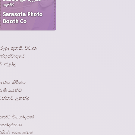
ගැනීම
Sarasota Photo
Booth Co
ණු තුනකි. විවෘත
නෝදාස්වාදයේ
 අවුරුදු
මාණය කිරීමට
ආදරණීයයන්ට
වන්නට උනන්දු
ත්තන්ට විනෝදයක්
 විනෝදජනක
මින්, දවස පුරාම