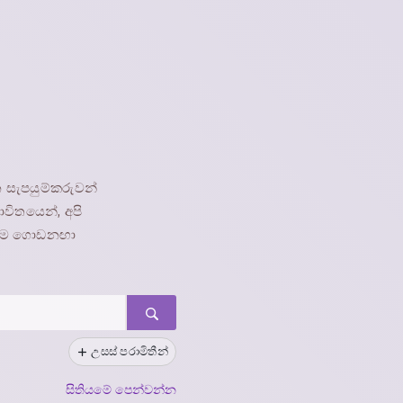
න සැපයුම්කරුවන්
විතයෙන්, අපි
ඩායම ගොඩනඟා
උසස් පරාමිතීන්
සිතියමේ පෙන්වන්න