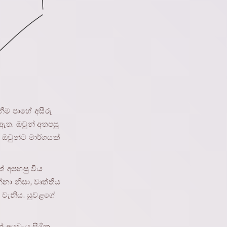
නීම පාහේ අසීරු
ඇත. ඔවුන් අතපසු
ඔවුන්ට මාර්ගයක්
් අපහසු විය
ා නිසා, වෘත්තීය
 වැනිය. යුවළගේ
න් අයවැය සීමිත