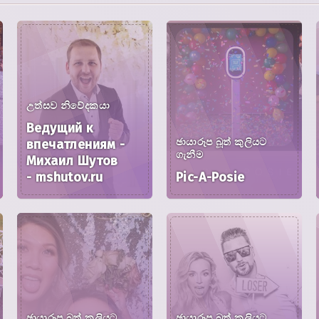
උත්සව නිවේදකයා
Ведущий к
ඡායාරූප බූත් කුලියට
впечатлениям -
ගැනීම
Михаил Шутов
- mshutov.ru
Pic-A-Posie
ඡායාරූප බූත් කුලියට
ඡායාරූප බූත් කුලියට