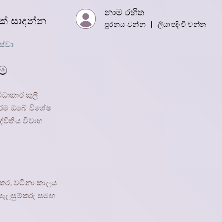
නාම රහිත
යක් සාදන්න
පුරනය වන්න
|
ලියාපදිංචි වන්න
සේවා
ීම
අතරම ඔබේ විශේෂ
විතීය විවාහ
 කර, වටිනා කාලය
සැලසුම්කරු සමඟ