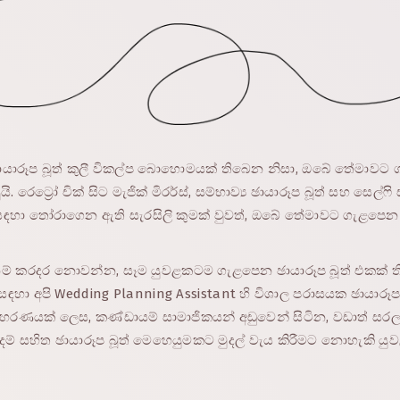
හ ඡායාරූප බූත් කුලී විකල්ප බොහොමයක් තිබෙන නිසා, ඔබේ තේමාව
 රෙට්‍රෝ චික් සිට මැජික් මිරර්ස්, සම්භාව්‍ය ඡායාරූප බූත් සහ සෙල්ෆි
සඳහා තෝරාගෙන ඇති සැරසිලි කුමක් වුවත්, ඔබේ තේමාවට ගැළපෙන ඡ
් කරදර නොවන්න, සෑම යුවළකටම ගැළපෙන ඡායාරූප බූත් එකක් ති
 සඳහා අපි Wedding Planning Assistant හි විශාල පරාසයක ඡායාරූප 
හරණයක් ලෙස, කණ්ඩායම් සාමාජිකයන් අඩුවෙන් සිටින, වඩාත් සරල 
ියදම් සහිත ඡායාරූප බූත් මෙහෙයුමකට මුදල් වැය කිරීමට නොහැකි 