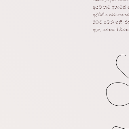
අයට නම් ඉතාමත් හ
අද්විතීය මොහොතවල
ඔබව බේරා ගනී! 
ඇත, බොහෝ විවාහ