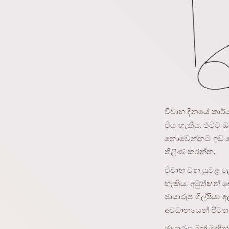
විවාහ දිනයේ කාර්
විය හැකිය. එවිට
නොවෙන්නට ඉඩ නොද
තිළිණ කරන්න.
විවාහ වන යුවළ ලෙ
හැකිය. අමුත්තන්
ඡායාරූප ශිල්පියා
අවධානයෙන් පිටත
ඡායාරූප බූත් මඟින