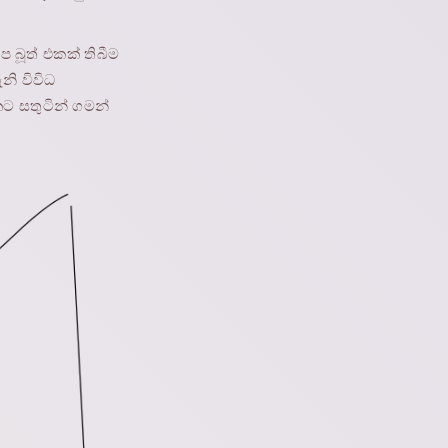
 බූත් එකක් තිබීම
නි විවිධ
ට සතුටින් ගමන්