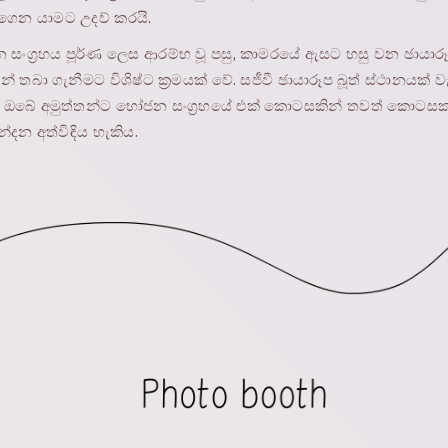
ගෙන යාමට උදව් කරයි.
ංග්‍රහය පූර්ණ ලෙස ආරම්භ වූ පසු, කාමරයේ ඇසට හසු වන ඡායාරූප
් තබා ගැනීමට විශිෂ්ට ක්‍රමයක් වේ. සජීවී ඡායාරූප බූත් ස්ථානයක් වැ
මඟ, ඔබේ අමුත්තන්ට භෝජන සංග්‍රහයේ එක් කොටසකින් තවත් කොටසක
න්දන අත්විඳිය හැකිය.