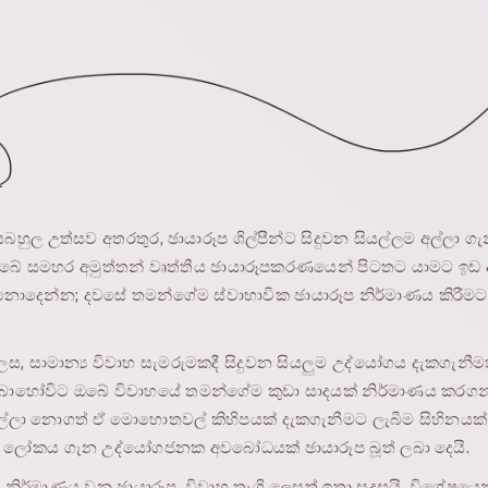
යබහුල උත්සව අතරතුර, ඡායාරූප ශිල්පීන්ට සිදුවන සියල්ලම අල්ලා ගැ
 ඔබේ සමහර අමුත්තන් වෘත්තීය ඡායාරූපකරණයෙන් පිටතට යාමට ඉඩ 
ෙන්න; දවසේ තමන්ගේම ස්වාභාවික ඡායාරූප නිර්මාණය කිරීමට 
ස, සාමාන්‍ය විවාහ සැමරුමකදී සිදුවන සියලුම උද්යෝගය දැකගැනීමත
 බොහෝවිට ඔබේ විවාහයේ තමන්ගේම කුඩා සාදයක් නිර්මාණය කරගන්න
 අල්ලා නොගත් ඒ මොහොතවල් කිහිපයක් දැකගැනීමට ලැබීම සිහිනයක්
 ලෝකය ගැන උද්යෝගජනක අවබෝධයක් ඡායාරූප බූත් ලබා දෙයි.
් නිර්මාණය වන ඡායාරූප, විවාහ තෑගි ලෙසත් ඉතා සුදුසුයි, විශේෂයෙ