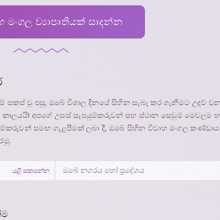
 මංගල ව්‍යාපෘතියක් සාදන්න
ර
ම් සකස් වූ පසු, ඔබේ විශාල දිනයේ සිහින සැබෑ කර ගැනීමට උදව් ව
 කාලයයි! අපගේ උසස් සැපයුම්කරුවන් සහ ස්ථාන සෙවුම් මෙවලම භා
්කරුවන් සමඟ ගැළපීමක් ලබා දී, ඔබේ සිහින විවාහ මංගල කණ්
මු.
යළි සකසන්න
ීම