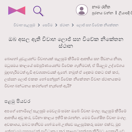
නාම රහිත
පුරනය වන්න
|
ලියාපදි
විවාහ සැලසුම්
සෙවීම
ස්ථාන
ලොජ් සහ විවේක නිකේතන
ඔබ අසල ඇති විවාහ ලොජ් සහ විවේක නිකේතන
ස්ථාන
බොහෝ යුවළයන්ට විවාහයක් සැලසුම් කිරීමේ ආතතිය සහ පීඩනය නිසා,
මධුසමය කාලයේ සම්පූර්ණයෙන්ම විවේක ගැනීමටත්, ඒ සියලුම උද්වේගය
මුදාහැරීමටත් දැඩි අවශ්‍යතාවයක් දැනේ. නමුත් ඒ දෙකම එකට එක් කර,
ලස්සන ලොජ් එකක හෝ සන්සුන් විවේක නිකේතන විවාහ ස්ථානයකම
විවාහ බන්ධනය කරන්නේ නැත්තේ ඇයි?
පළමු පියවර
අපගේ නොමිලේ සැලසුම් මෙවලම් සමඟ ඔබේ විවාහ මංගල සැලසුම් කිරීමේ
ආතතිය අඩු කර, වටිනා කාලය ඉතිරි කරගන්න. මෙම විශේෂිත විවාහ මංගල
අවකාශය, ඔබට තනිවම හෝ ඔබේ උත්සව සැලසුම්කරු සමඟ එක්ව, මුළු
උත්සවයම පහසුවෙන් සංවිධානය කර කාලසටහන්ගත කිරීමට උපකාරී වේ.