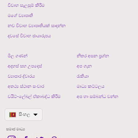
විවාහ සැලසුම් කිරීම
මගේ ව්‍යාපෘති
නව විවාහ ව්‍යාපෘතියක් සාදන්න
දවසේ විවාහ ඡායාරූපය
මිල ගණන්
නිතර අසන ප්‍රශ්න
අදහස් සහ උපදෙස්
අප ගැන
ව්‍යාපාර ද්වාරය
රැකියා
අතථ්‍ය ස්ථාන සංචාර
මාධ්‍ය කට්ටලය
වයිට්-ලේබල් ඒකාබද්ධ කිරීම
අප හා සම්බන්ධ වන්න
සිංහල
සමාජ මාධ්‍ය