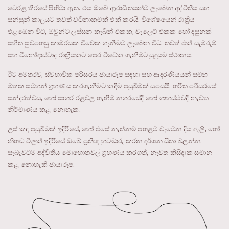
වෙරළ තීරයේ පිහිටා ඇත. එය ඔබේ ආරාධිතයන්ට ලැබෙන අද්විතීය සහ
සන්සුන් කාලයට තවත් වටිනාකමක් එක් කරයි. විශේෂයෙන් රාත්‍රිය
එළඹෙන විට, ඔවුන්ට ලස්සන කැබින් එකක, චැලෙට් එකක හෝ දසුනක්
සහිත සුවපහසු කාමරයක විවේක ගැනීමට ලැබෙන විට. තවත් එක් සැමරුම්
සහ විනෝදාස්වාද රාත්‍රියකට පෙර විවේක ගැනීමට සුදුසුම ස්ථානය.
ඊට අමතරව, ස්වභාවික පරිසරය ඡායාරූප සඳහා සහ ආදරණීයයන් සමඟ
මතක සටහන් ග්‍රහණය කරගැනීමට කදිම පසුබිමක් සපයයි. හරිත පරිසරයේ
සුන්දරත්වය, හෝ සාගර රළවල හැඟීම නගරයේදී හෝ ගෘහස්ථවදී නැවත
නිර්මාණය කළ නොහැක.
උස් කඳු පසුබිමක් ඉදිරියේ, හෝ එසේ නැත්නම් පහළට වැටෙන දිය ඇලි, හෝ
නිහඬ විලක් ඉදිරියේ ඔබේ ප්‍රතිඥා හුවමාරු කරන දර්ශන සිතා බලන්න.
සැබෑවටම අද්විතීය මොහොතවල් ග්‍රහණය කරගත්, නැවත කිසිදාක සමාන
කළ නොහැකි ඡායාරූප.