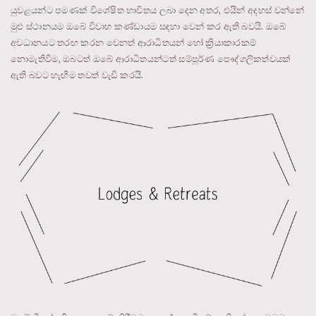
යුවළයන්ට පමණක් විශේෂිත භාවිතය ලබා දෙන අතර, එයින් අදහස් වන්නේ
මුළු ස්ථානයම ඔබේ විවාහ කණ්ඩායම සඳහා වෙන් කර ඇති බවයි. ඔබේ
අවධානයට තරඟ කරන වෙනත් ආරාධිතයන් හෝ ක්‍රියාකාරකම්
නොමැතිවීම, ඔබටත් ඔබේ ආරාධිතයන්ටත් සම්පූර්ණ පෞද්ගලිකත්වයක්
ඇති බවට හැඟීම තවත් වැඩි කරයි.