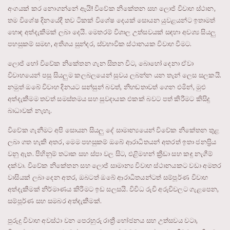
අංගයක් කර නොගන්නේ ඇයි! විවේක නිකේතන සහ ලොජ් විවාහ ස්ථාන,
තම විශේෂ දිනයේදී තව ටිකක් විශේෂ දෙයක් සොයන යුවළයන්ට ඉතාමත්
හොඳ අත්දැකීමක් ලබා දෙයි. මෙතරම් විශාල උත්සවයක් සඳහා අවශ්‍ය සියලු
පහසුකම් සමඟ, අතිශය සුන්දර, ස්වභාවික ස්ථානයක විවාහ වීමට.
ලොජ් හෝ විවේක නිකේතන ගැන සිතන විට, බොහෝ දෙනා ඒවා
විවාහයෙන් පසු සියලුම කලබලයෙන් සුවය ලබන්න යන තැන් ලෙස සලකයි.
නමුත් ඔබේ විවාහ දිනයට සන්සුන් බවත්, නිහඬතාවත් ගෙන එමින්, මුළු
අත්දැකීමම තවත් සමස්තමය සහ සුවදායක එකක් බවට පත් කිරීමට කිසිදු
බාධාවක් නැහැ.
විවේක ගැනීමට අපි සොයන සියලු දේ සාමාන්‍යයෙන් විවේක නිකේතන තුළ
ලබා ගත හැකි අතර, මෙම පහසුකම් ඔබේ ආරාධිතයන් අතරත් ඉතා ජනප්‍රිය
වනු ඇත. පිහිනුම් තටාක සහ ස්පා වල සිට, එළිමහන් ක්‍රීඩා සහ කඳු නැගීම්
දක්වා. විවේක නිකේතන සහ ලොජ් සාමාන්‍ය විවාහ ස්ථානයකට වඩා අමතර
වාසියක් ලබා දෙන අතර, ඔබටත් ඔබේ ආරාධිතයන්ටත් සම්පූර්ණ විවාහ
අත්දැකීමක් නිර්මාණය කිරීමට ඉඩ සලසයි. විවිධ රුචි අරුචිවලට ගැළපෙන,
සම්පූර්ණ සහ සමබර අත්දැකීමක්.
පුරුදු විවාහ අවස්ථා වන පෙරහුරු රාත්‍රී භෝජනය සහ උත්සවය වටා,