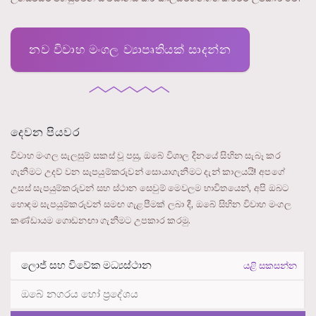
නව විවාහ මංගල ව්‍යාපෘතියක් සාදන්න
දෙවන පියවර
විවාහ මංගල සැලසුම් සකස් වූ පසු, ඔබේ විශාල දිනයේ සිහින සැබෑ කර
ගැනීමට උදව් වන සැපයුම්කරුවන් සොයාගැනීමට දැන් කාලයයි! අපගේ
උසස් සැපයුම්කරුවන් සහ ස්ථාන සෙවුම් මෙවලම භාවිතයෙන්, අපි ඔබට
හොඳම සැපයුම්කරුවන් සමඟ ගැළපීමක් ලබා දී, ඔබේ සිහින විවාහ මංගල
කණ්ඩායම ගොඩනඟා ගැනීමට උපකාර කරමු.
යළි සකසන්න