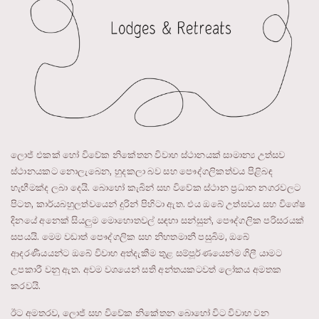
ලොජ් එකක් හෝ විවේක නිකේතන විවාහ ස්ථානයක් සාමාන්‍ය උත්සව
ස්ථානයකට නොලැබෙන, හුදකලා බව සහ පෞද්ගලිකත්වය පිළිබඳ
හැඟීමක්ද ලබා දෙයි. බොහෝ කැබින් සහ විවේක ස්ථාන ප්‍රධාන නගරවලට
පිටත, කාර්යබහුලත්වයෙන් දුරින් පිහිටා ඇත. එය ඔබේ උත්සවය සහ විශේෂ
දිනයේ අනෙක් සියලුම මොහොතවල් සඳහා සන්සුන්, පෞද්ගලික පරිසරයක්
සපයයි. මෙම වඩාත් පෞද්ගලික සහ නිහතමානී පසුබිම, ඔබේ
ආදරණීයයන්ට ඔබේ විවාහ අත්දැකීම තුළ සම්පූර්ණයෙන්ම ගිලී යාමට
උපකාරී වනු ඇත. අවම වශයෙන් සති අන්තයකටවත් ලෝකය අමතක
කරවයි.
ඊට අමතරව, ලොජ් සහ විවේක නිකේතන බොහෝ විට විවාහ වන