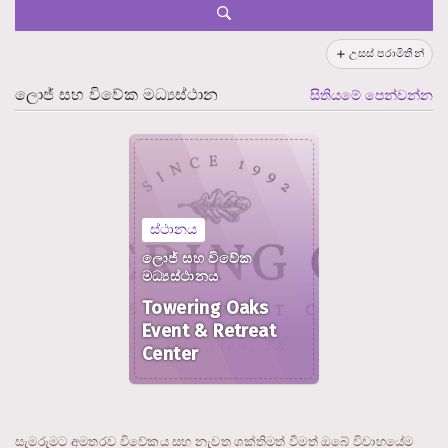
උසස් පරාමිතීන්
ලොජ් සහ විවේක මධ්‍යස්ථාන
සිතියමේ පෙන්වන්න
ස්ථානය
ලොජ් සහ විවේක
මධ්‍යස්ථානය
Towering Oaks
Event & Retreat
Center
සැමරුමට අමතරව විවේකය සහ නැවත ශක්තිමත් වීමත් ඔබේ විවාහයේම