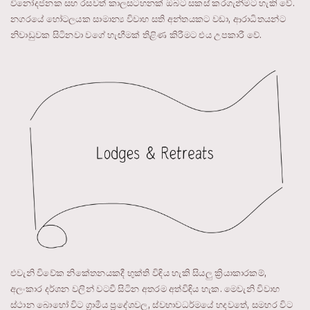
විනෝදජනක සහ රසවත් කාලසටහනක් ඔබට සකස් කරගැනීමට හැකි වේ.
නගරයේ හෝටලයක සාමාන්‍ය විවාහ සති අන්තයකට වඩා, ආරාධිතයන්ට
නිවාඩුවක සිටිනවා වගේ හැඟීමක් තිළිණ කිරීමට එය උපකාරී වේ.
එවැනි විවේක නිකේතනයකදී භුක්ති විඳිය හැකි සියලු ක්‍රියාකාරකම්,
අලංකාර දර්ශන වලින් වටවී සිටින අතරම අත්විඳිය හැක. මෙවැනි විවාහ
ස්ථාන බොහෝ විට ග්‍රාමීය ප්‍රදේශවල, ස්වභාවධර්මයේ හදවතේ, සමහර විට