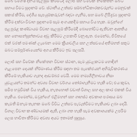
ඔබේ විශේෂ දිනය සැලසුම් කිරීමටද ලොජ් සහ විවේක නිකේතන ඔබට
සහාය වීමට සූදානම් වේ. ස්ථානීය උත්සව සම්බන්ධීකාරකවරුන්ට මෙනුවක්
සකස් කිරීම, දේශීය සැපයුම්කරුවන් බඳවා ගැනීම, සහ ඔබේ ලිපිද්‍රව්‍ය සූදානම්
කිරීම දක්වා විවාහ සූදානමේ සෑම අංගයකදීම සහාය විය හැක. ඔවුන්ගේ
පළපුරුදු කණ්ඩායම විවාහ සැලසුම් කිරීමේදී බොහෝවිට ඇතිවන ආතතිය
සහ නොසන්සුන්තාවය අඩු කිරීමට උපකාරී වනු ඇත. එමෙන්ම, ජීවිතයේ
එක් වරක් පමණක් ලැබෙන මෙම ක්‍රියාවලිය සහ උත්සවයේ අතිමහත් සතුට
ඔබට සම්පූර්ණයෙන්ම අගය කිරීමට ඉඩ සලසයි.
ලොජ් සහ විවේක නිකේතන විවාහ ස්ථාන, සෑම යුවළකටම හොඳින්
ගැළපෙන දෙයක් නිර්මාණය කිරීම සඳහා තම පැකේජයන් අභිරුචිකරණය
කිරීමේ හැකියාව ගැනද ආඩම්බර වෙයි. මෙම නම්‍යශීලීභාවය නිසා
යුවළයන්ට තමන්ට අවශ්‍ය විවාහ වර්ගය තෝරාගැනීමට හැකි වේ; එය කුඩා,
සමීප හමුවීමක් විය හැකිය, නැතහොත් වඩාත් විශාල සහ අලංකාර එකක් විය
හැකිය. එමෙන්ම, ඔවුන්ගේ එළිමහන් සහ ගෘහස්ථ අවකාශ පරාසය ඔබ
කැමති ඕනෑම තැනක ඔබේ විවිධ උත්සව පැවැත්වීමට හැකියාව ලබා දෙයි.
විශාල විවාහ කණ්ඩායමක් ඇති, ලබා ගත හැකි සෑම අවකාශයක්ම උපරිම
ලෙස භාවිතා කිරීමට අවශ්‍ය අයට ඉතාමත් සුදුසුය.