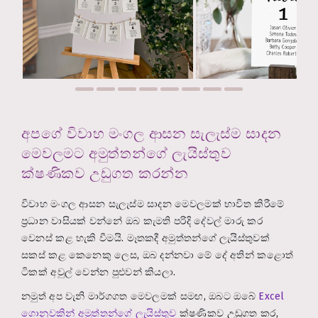
අපගේ විවාහ මංගල ආසන සැලැස්ම සාදන
මෙවලමට අමුත්තන්ගේ ලැයිස්තුව
ක්ෂණිකව උඩුගත කරන්න
විවාහ මංගල ආසන සැලැස්ම සාදන මෙවලමක් භාවිත කිරීමේ
ප්‍රධාන වාසියක් වන්නේ ඔබ කැමති පරිදි දේවල් මාරු කර
වෙනස් කළ හැකි වීමයි. මෑතකදී අමුත්තන්ගේ ලැයිස්තුවක්
සකස් කළ කෙනෙකු ලෙස, ඔබ දන්නවා මේ දේ අතින් කළොත්
ටිකක් අවුල් වෙන්න පුළුවන් කියලා.
නමුත් අප වැනි මාර්ගගත මෙවලමක් සමඟ, ඔබට ඔබේ
Excel
ගොනුවකින් අමුත්තන්ගේ ලැයිස්තුව
ක්ෂණිකව උඩුගත කර,