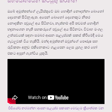
සහයෝගයෙන් කටයුතු කරන්න
ඔබේ අමුත්තන්ගේ ලැයිස්තුවේ ඔබ හොඳින් නොදන්නා බොහෝ
දෙනෙක් සිටිනු ඇත. අපෙන් බොහෝ දෙනෙකුට නිතර
නොදකින පවුලේ අය සිටිනවා, නැත්නම් අපි තවමත් හොඳින්
හඳුනාගෙන නැති සහකරුගේ පවුලේ අය සිටිනවා. විවාහ මංගල
උත්සවයක් සඳහා සමබර ආසන සැලැස්මක් සකස් කිරීමේදී මෙය
ගැටලුවක් විය හැකියි. මන්ද අමුත්තන් ඔවුන්ගේ පෞරුෂ සහ
රුචිකතා අනුව එකිනෙකාට ගැළපෙන ලෙස යුගල කර හෝ
එකට අසුන් ගැන්විය යුතුයි.
වීඩියෝව නරඹන්න: ආසන සැලැස්ම සකසන මෙවලම ක්‍රියාත්මක වන