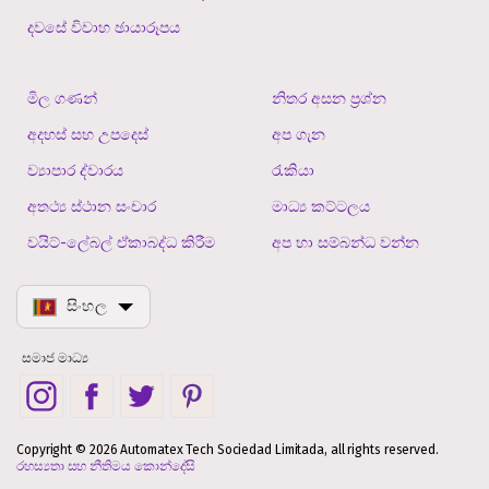
දවසේ විවාහ ඡායාරූපය
මිල ගණන්
නිතර අසන ප්‍රශ්න
අදහස් සහ උපදෙස්
අප ගැන
ව්‍යාපාර ද්වාරය
රැකියා
අතථ්‍ය ස්ථාන සංචාර
මාධ්‍ය කට්ටලය
වයිට්-ලේබල් ඒකාබද්ධ කිරීම
අප හා සම්බන්ධ වන්න
සිංහල
සමාජ මාධ්‍ය
Copyright © 2026 Automatex Tech Sociedad Limitada, all rights reserved.
රහස්‍යතා සහ නීතිමය කොන්දේසි