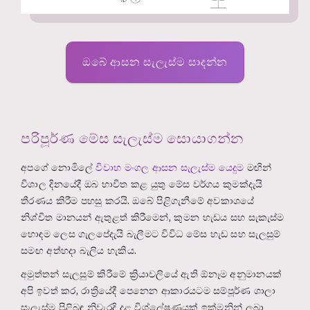
ඔබේ ආසන සැලැස්ම සාදන්න
පරිපූර්ණ මේස සැලැස්ම සොයාගන්න
අපගේ නොමිලේ
විවාහ මංගල ආසන සැලැස්ම යෙදුම
මඟින්
විශාල දිනයේදී ඔබ භාවිත කළ යුතු මේස වර්ගය කුමක්දැයි
තීරණය කිරීම පහසු කරයි. ඔබේ පිළිගැනීමේ අවකාශයේ
නිශ්චිත මානයන් ඇතුළත් කිරීමෙන්, කුමන හැඩය සහ සැකැස්ම
හොඳම ලෙස ගැලපේදැයි බැලීමට විවිධ මේස හැඩ සහ සැලසුම්
සමඟ අත්හදා බැලිය හැකිය.
අමුත්තන් සැලසුම් කිරීමේ ක්‍රියාවලියේ ඇති ඕනෑම අනුමානයක්
අපි ඉවත් කර, රාත්‍රියේදී පෙනෙන ආකාරයටම සම්පූර්ණ ශාලා
සැලැස්ම පිළිබඳ නිවැරදි දළ විශ්ලේෂණයක් ඉක්මනින් ලබා