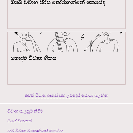
ඔබේ විවාහ පිරිස තෝරාගන්නේ කෙසේද
හොඳම විවාහ ගීතය
තවත් විවාහ අදහස් සහ උපදෙස් සොයා බලන්න
විවාහ සැලසුම් කිරීම
මගේ ව්‍යාපෘති
නව විවාහ ව්‍යාපෘතියක් සාදන්න