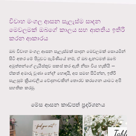
විවාහ මංගල ආසන සැලැස්ම සාදන
මෙවලමක් ඔබගේ කාලය සහ ආතතිය ඉතිරි
කරන ආකාරය
ඔබ විවාහ මංගල ආසන සැලැස්මක් සාදන මෙවලමක් සොයමින්
සිටි අතර මේ පිටුවට පැමිණියේ නම්, ඒ ඔබ දැනටමත් ඔබේ
අමුත්තන්ගේ ලැයිස්තුව සකස් කර ඇති නිසා විය හැකියි —
ඒකත් අමාරු වුණා නේද? හොඳයි, අප සමඟ සිටින්න, ඉතිරි
සැලසුම් ක්‍රියාවලිය වේදනාවකින් තොරව කරගෙන යාමට අපි
සහතික කරමු.
මේස ආසන කාඩ්පත් ප්‍රදර්ශනය