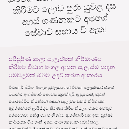
ලොව පුරා යුවළ දස
ගේ
සේවාව සහාය වී ඇත!
පරිපූර්ණ ශාලා සැලැස්මක් නිර්මාණය
කිරීමට විවාහ මංගල ආසන සැලැස්ම සාදන
මෙවලමක් ඔබට උදව් කරන ආකාරය
විවාහ වී සිටින ඕනෑම යුවළකගෙන් විවාහ සැලසුම්කරණයේ
වඩාත්ම ආතතිකාරී කොටස කුමක්දැයි ඇසුවොත්, ඔවුන්
බොහෝවිට කියන්නේ ආසන සැලැස්ම සකස් කිරීම සහ
අමුත්තන්ගේ ලැයිස්තුව තීරණය කිරීම කියලා. ඒකට හේතුව
තේරෙනවා නේද! එය හැඟීම්බර, ආතතිකාරී සහ ඉතා සූක්ෂම
කාර්යයක් විය හැකි අතර, සාමාන්‍යයෙන් සවස් කාල