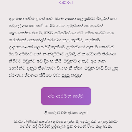
ආකාරය
අනුමාන කිරීම ඉවත් කර, ඔබේ ආසන සැලැස්මට මිතුරන් සහ
පවුලේ අය සහභාගී කරවාගෙන අමුත්තන් පහසුවෙන්
ගැළපෙන්න. එකට, ඔබට සම්පූර්ණයෙන්ම මේස සංවිධානය
කරන්නේ කෙසේදැයි තීරණය කළ හැකියි, නැත්නම්
උදාහරණයක් ලෙස පිළිගැනීමේ උත්සවයේ ඇතැම් කොටස්
ඔබේ අම්මාට හෝ නැන්දම්මාට ලබාදී, ඒ කණ්ඩායම් තීරණය
කිරීමට ඔවුන්ට ඉඩ දිය හැකියි. ඔවුන්ට ඇතැම් අය ගැන
හොඳින්ම දැනුම තිබෙනවා විය හැකි නිසා, ඔවුන් වාඩි විය යුතු
ස්ථානය තීරණය කිරීමට වඩා සුදුසු කවුද?
අපි ආරම්භ කරමු
ලියාපදිංචි වීම අවශ්‍ය නැත!
ඔබට ගිණුමක් සාදන්න අවශ්‍ය නැත්නම්, ගැටලුවක් නැහැ. ඔබට
මෙහිම රැඳී සිටිමින් පුද්ගලික ප්‍රකාරයෙන් වැඩ කළ හැක.