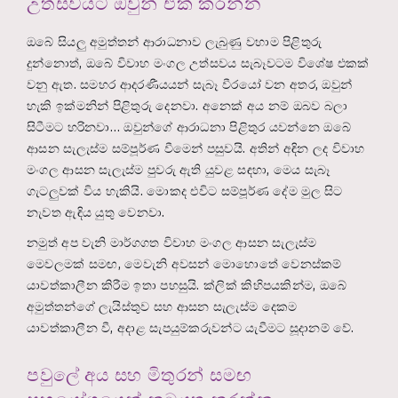
උත්සවයට ඔවුන් එක් කරන්න
ඔබේ සියලු අමුත්තන් ආරාධනාව ලැබුණු වහාම පිළිතුරු
දුන්නොත්, ඔබේ විවාහ මංගල උත්සවය සැබෑවටම විශේෂ එකක්
වනු ඇත. සමහර ආදරණීයයන් සැබෑ වීරයෝ වන අතර, ඔවුන්
හැකි ඉක්මනින් පිළිතුරු දෙනවා. අනෙක් අය නම් ඔබව බලා
සිටීමට හරිනවා… ඔවුන්ගේ ආරාධනා පිළිතුර යවන්නෙ ඔබේ
ආසන සැලැස්ම සම්පූර්ණ වීමෙන් පසුවයි. අතින් අඳින ලද විවාහ
මංගල ආසන සැලැස්ම පුවරු ඇති යුවළ සඳහා, මෙය සැබෑ
ගැටලුවක් විය හැකියි. මොකද එවිට සම්පූර්ණ දේම මුල සිට
නැවත ඇඳිය යුතු වෙනවා.
නමුත් අප වැනි මාර්ගගත විවාහ මංගල ආසන සැලැස්ම
මෙවලමක් සමඟ, මෙවැනි අවසන් මොහොතේ වෙනස්කම්
යාවත්කාලීන කිරීම ඉතා පහසුයි. ක්ලික් කිහිපයකින්ම, ඔබේ
අමුත්තන්ගේ ලැයිස්තුව සහ ආසන සැලැස්ම දෙකම
යාවත්කාලීන වී, අදාළ සැපයුම්කරුවන්ට යැවීමට සූදානම් වේ.
පවුලේ අය සහ මිතුරන් සමඟ