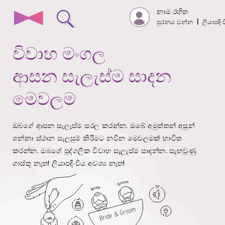
නාම රහිත
පුරනය වන්න
|
ලියාපදි
විවාහ මංගල
ආසන සැලැස්ම සාදන
මෙවලම
ඔබගේ ආසන සැලැස්ම සරල කරන්න. ඔබේ අමුත්තන් අසුන්
ගන්නා ස්ථාන සැලසුම් කිරීමට නවීන මෙවලමක් භාවිත
කරන්න.
ඔබගේ පුද්ගලික විවාහ සැලැස්ම සාදන්න. සැඟවුණු
ගාස්තු නැත!
ලියාපදිංචිය අවශ්‍ය නැත!