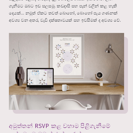
ගැනීමට ඔබට ඉඩ සලසමු. කඩදාසි සහ පෑන් වලින් කළ හැකි
දෙයක්… නමුත් ඒකට තවත් බොහෝ, බොහෝ පැය ගණනක්
අවශ්‍ය වන අතර, වැඩි දක්ෂතාවයක් සහ ඉවසීමක් ද අවශ්‍ය වේ.
අමුත්තන් RSVP කළ වහාම පිළිගැනීමේ