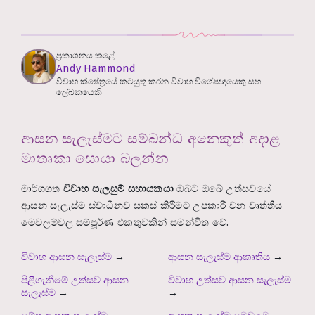
ප්‍රකාශනය කළේ
Andy Hammond
විවාහ ක්ෂේත්‍රයේ කටයුතු කරන විවාහ විශේෂඥයෙකු සහ
ලේඛකයෙකි
ආසන සැලැස්මට සම්බන්ධ අනෙකුත් අදාළ
මාතෘකා සොයා බලන්න
මාර්ගගත
විවාහ සැලසුම් සහායකයා
ඔබට ඔබේ උත්සවයේ
ආසන සැලැස්ම ස්වාධීනව සකස් කිරීමට උපකාරී වන වෘත්තීය
මෙවලම්වල සම්පූර්ණ එකතුවකින් සමන්විත වේ.
විවාහ ආසන සැලැස්ම
→
ආසන සැලැස්ම ආකෘතිය
→
පිළිගැනීමේ උත්සව ආසන
විවාහ උත්සව ආසන සැලැස්ම
සැලැස්ම
→
→