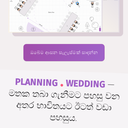
ඔබේම ආසන සැලැස්මක් සාදන්න
.
PLANNING
WEDDING
—
මතක තබා ගැනීමට පහසු වන
අතර භාවිතයට ඊටත් වඩා
පහසුය.