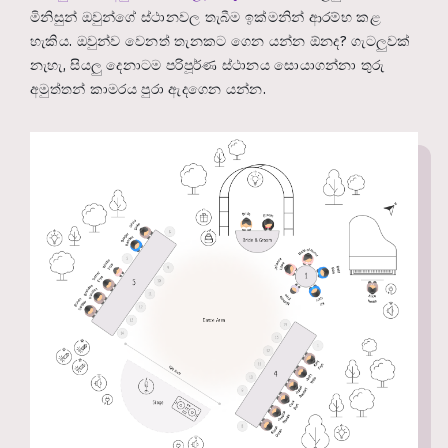
මිනිසුන් ඔවුන්ගේ ස්ථානවල තැබීම ඉක්මනින් ආරම්භ කළ
හැකිය. ඔවුන්ව වෙනත් තැනකට ගෙන යන්න ඕනද? ගැටලුවක්
නැහැ, සියලු දෙනාටම පරිපූර්ණ ස්ථානය සොයාගන්නා තුරු
අමුත්තන් කාමරය පුරා ඇදගෙන යන්න.