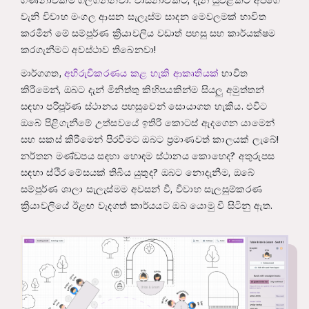
ගණනාවක්ම ගිලගන්නවා. වාසනාවකට, දැන් යුවළකට අපගේ
වැනි විවාහ මංගල ආසන සැලැස්ම සාදන මෙවලමක් භාවිත
කරමින් මේ සම්පූර්ණ ක්‍රියාවලිය වඩාත් පහසු සහ කාර්යක්ෂම
කරගැනීමට අවස්ථාව තිබෙනවා!
මාර්ගගත,
අභිරුචිකරණය කළ හැකි ආකෘතියක්
භාවිත
කිරීමෙන්, ඔබට දැන් මිනිත්තු කිහිපයකින්ම සියලු අමුත්තන්
සඳහා පරිපූර්ණ ස්ථානය පහසුවෙන් සොයාගත හැකිය. එවිට
ඔබේ පිළිගැනීමේ උත්සවයේ ඉතිරි කොටස් ඇදගෙන යාමෙන්
සහ සකස් කිරීමෙන් පිරවීමට ඔබට ප්‍රමාණවත් කාලයක් ලැබේ!
නර්තන මණ්ඩපය සඳහා හොඳම ස්ථානය කොහෙද? අතුරුපස
සඳහා ස්ථිර මේසයක් තිබිය යුතුද? ඔබට නොදැනීම, ඔබේ
සම්පූර්ණ ශාලා සැලැස්මම අවසන් වී, විවාහ සැලසුම්කරණ
ක්‍රියාවලියේ ඊළඟ වැදගත් කාර්යයට ඔබ යොමු වී සිටිනු ඇත.