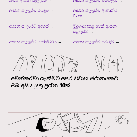
මේස ආසන සැලැස්ම
→
ආසන සැලැස්ම මෙවලම
→
ආසන සැලැස්ම යෙදුම
→
ආසන සැලැස්ම ආකෘතිය
Excel
→
ආසන සැලැස්ම අදහස්
→
මුද්‍රණය කළ හැකි ආසන
සැලැස්ම
→
ආසන සැලැස්ම පෝස්ටරය
→
ආසන සැලැස්ම පුවරුව
→
වෙන්කරවා ගැනීමට පෙර විවාහ ස්ථානයකට
ඔබ අසිය යුතු ප්‍රශ්න 10ක්