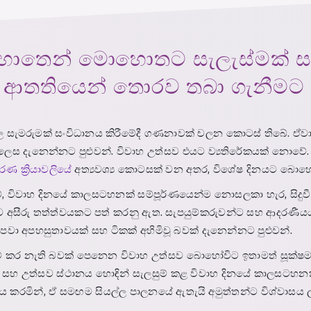
ොතෙන් මොහොතට සැලැස්මක් සකස
තතියෙන් තොරව තබා ගැනීමට හො
ශාල සැමරුමක් සංවිධානය කිරීමේදී ගණනාවක් චලන කොටස් තිබේ. 
ෙස දැනෙන්නට පුළුවන්. විවාහ උත්සව එයට ව්‍යතිරේකයක් නොවේ
රණ ක්‍රියාවලියේ
අත්‍යවශ්‍ය කොටසක් වන අතර, විශේෂ දිනයට බොහෝ 
නම්, විවාහ දිනයේ කාලසටහනක් සම්පූර්ණයෙන්ම නොසලකා හැර, සිදු
ඔබව අසීරු තත්ත්වයකට පත් කරනු ඇත. සැපයුම්කරුවන්ට සහ ආදරණීය
්ට පවා අපහසුතාවයක් සහ ටිකක් අහිමිවූ බවක් දැනෙන්නට පුළුවන්.
ලසුම් කර නැති බවක් පෙනෙන විවාහ උත්සව බොහෝවිට ඉතාමත් සූක
් සහ උත්සව ස්ථානය හොඳින් සැලසුම් කළ විවාහ දිනයේ කාලසටහනක්
 කරමින්, ඒ සමඟම සියල්ල පාලනයේ ඇතැයි අමුත්තන්ට විශ්වාසය ලබ