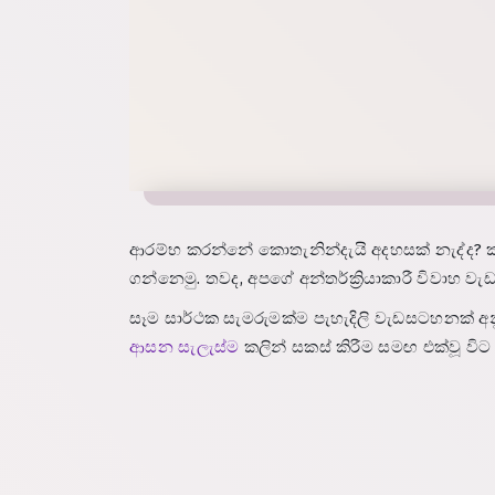
ආරම්භ කරන්නේ කොතැනින්දැයි අදහසක් නැද්ද? ක
ගන්නෙමු. තවද, අපගේ අන්තර්ක්‍රියාකාරී විව
සෑම සාර්ථක සැමරුමක්ම පැහැදිලි වැඩසටහනක් 
ආසන සැලැස්ම
කලින් සකස් කිරීම සමඟ එක්වූ විට 