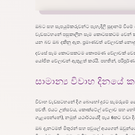
ඔබට සහ සැපයුම්කරුවන්ට පැහැදිලි සූදානම් වීමේ
වැඩසටහනේ පසුකාලීන සෑම කොටසකටම වෙන් කරන
යන බව ඔබ දකිනු ඇත. ප්‍රමාණවත් වේලාවක් නො
දවසේ සෑම කොටසකටම කොපමණ වේලාවක් වෙන් කළ
යෝජිත වේලාවන් ඇතුළත් කරයි. පහතින්, පරිපූර්ණ
සාමාන්‍ය විවාහ දිනය
විවාහ වැඩසටහනේ දිග බොහෝ දුරට සැමරුමේ ශෛලිය
පවතී. එයට උත්සවය, කොක්ටේල් වේලාව සහ භෝජන
ගැළපෙන්නේ), නමුත් යථාර්ථයේදී පැය 6කට වඩා දි
ඔබ දැනටමත් මිතුරන් සහ පවුලේ අයගෙන් ඔවුන්ගේ ක