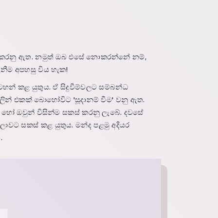
කරනු ඇත. නමුත් ඔබ එසේ නොකරන්නේ නම්,
නීම අපහසු විය හැක!
ටහන් කළ යුතුය. ඒ සිදුවීම්වලට සම්බන්ධ
ින් එකක් බොහෝවිට 'සූදානම් වීම' වනු ඇත.
 හෝ ඔවුන් විසින්ම සකස් කරනු ලැබේ. දවසේ
වට සකස් කළ යුතුය. මන්ද පළමු අදියර
.