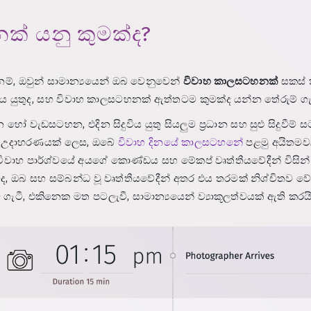
ක් යනු කුමක්ද?
්, ඔවුන් සාමාන්‍යයෙන් ඔබ වෙනුවෙන්
විවාහ කාලසටහනක්
සකස් 
ිය යුතුද, සහ විවාහ කාලසටහනක් ඇත්තටම කුමක්ද යන්න තේරුම් ගැ
ැඩසටහන, එදින සිදුවිය යුතු සියලුම ප්‍රධාන සහ සුළු සිදුවීම් ස
ුව. උදාහරණයක් ලෙස, ඔබේ
විවාහ දිනයේ කාලසටහනේ
පළමු අයිතමවල
විවාහ පාර්ශ්වයේ අයගේ කොණ්ඩය සහ මේකප් වෘත්තීයවේදීන් විසින්
සහ සම්බන්ධ වූ වෘත්තීයවේදීන් අතර එය තරමක් නිශ්චිතව වේලා
ගැටී, එකිනෙක මත පටලැවී, සාමාන්‍යයෙන් ව්‍යාකූලත්වයක් ඇති කරයි