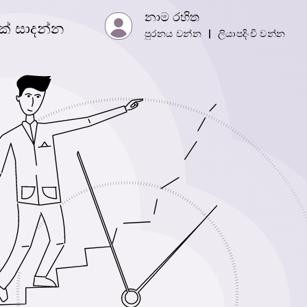
නාම රහිත
යක් සාදන්න
පුරනය වන්න
|
ලියාපදිංචි වන්න