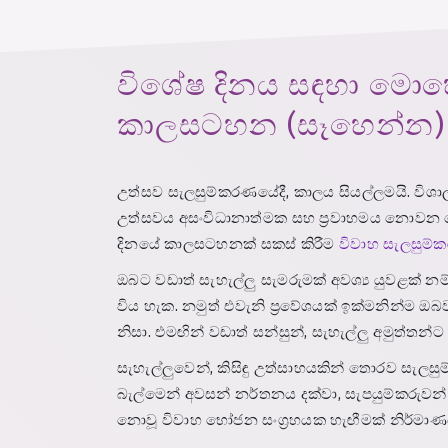
විශේෂ දිනය සඳහා මොහ
කාලසටහන (සෑහෙන්න) ආ
උත්සව සැලසුම්කරණයේදී, කාලය සියල්ලමයි. වි
උත්සවය අසංවිධානාත්මක සහ ප්‍රවාහමය නොවන ල
දිනයේ කාලසටහනක් සකස් කිරීම
විවාහ සැලසුම්ක
ඔබට වඩාත් සැහැල්ලු සැමරුමක් අවශ්‍ය යුවළක් 
විය හැක. නමුත් එවැනි ප්‍රවේශයක් ඉක්මනින්ම 
නිසා. එමඟින් වඩාත් සන්සුන්, සැහැල්ලු අමුත්තන
සැහැල්ලුවෙන්, කිසිඳු උත්සාහයකින් තොරව සැ
බැල්මෙන් අවසන් නර්තනය දක්වා, සැපයුම්කරුවන
නොවූ විවාහ භෝජන සංග්‍රහයක හැඟීමක් නිර්මාණය