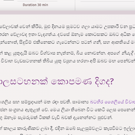
 වේලාවක් වෙන් කිරීම, මුළු දිනයම සුමටව ගලා යාමට උපකාරී වන ප
 වේලාවද ඉතා වැදගත්ය. දවසේ ඕනෑම කොටසකට ඔබට අධික වේලා
දුන්නොත්, සිදුවීම් එකිනෙකට ගැටෙන්නට පටන් ගනී, සහ ආතතියේ
 යුතුදැයි ඔබට විශ්වාස නැත්නම්, බිය නොවන්න. අපගේ
නියැද
 විවාහ වැඩසටහනක් තිබිය යුතු ව්‍යුහය හරහා අපි ඔබව මඟ පෙන්වන
ේ කාලසටහනක් කොපමණ දිගද?
 සහ සම්ප්‍රදායන් මත රඳා පවතී. සාමාන්‍ය
බටහිර ශෛලියේ විවා
 සංග්‍රහය ඇතුළත් වේ. මෙය ලියා තිබෙන විට කෙටි ලෙස පෙනෙන්
ගු ඕනෑම සැමරුමක් ටිකක් වැඩි බවක් දැනෙන්නට පුළුවන්.
ාලය කාරුණිකව ලබා දී, එදින ඔබේ සැලසුම්වලට කැපවීමට ඉල්ලා සිටී.