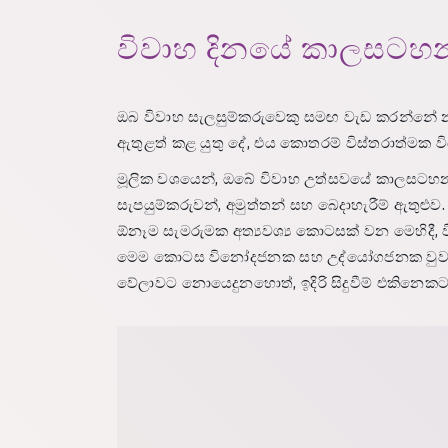
විවාහ දිනයේ කාලසටහන
ඔබ විවාහ සැලසුම්කරුවෙකු සමඟ වැඩ කරන්නේ නම
ඇතුළත් කළ යුතු දේ, එය කොතරම් විස්තරාත්මක ව
මූලික වශයෙන්, ඔබේ විවාහ උත්සවයේ කාලසටහන හෝ ව
සැපයුම්කරුවන්, අමුත්තන් සහ බෙදාහැරීම් ඇතුළ
ඕනෑම සැමරුමක අත්‍යවශ්‍ය කොටසක් වන මෙහිදී, 
මෙම කොටස විනෝදජනක සහ උද්යෝගජනක වුවද, ඔබ 
වේලාවට නොයෙදුනහොත්, ඉදිරි සිදුවීම් එකිනෙකට 