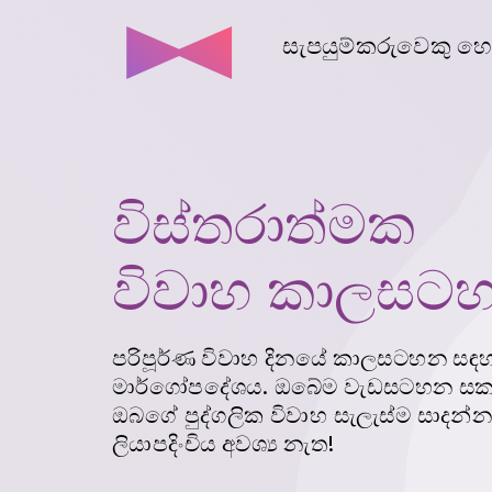
සැපයුම්කරුවෙකු හ
විස්තරාත්මක
විවාහ කාලසට
පරිපූර්ණ විවාහ දිනයේ කාලසටහන සඳ
මාර්ගෝපදේශය. ඔබේම වැඩසටහන සකසා
ඔබගේ පුද්ගලික විවාහ සැලැස්ම සාදන්න.
ලියාපදිංචිය අවශ්‍ය නැත!