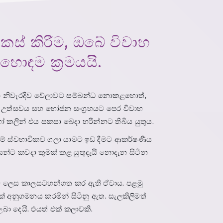
් කිරීම, ඔබේ විවාහ
ඳම ක්‍රමයයි.
ඒවා නිවැරදිව වේලාවට සම්බන්ධ නොකළහොත්,
. උත්සවය සහ භෝජන සංග්‍රහයට පෙර විවාහ
කලින් එය සකසා බෙදා හරින්නට තිබිය යුතුය.
වීම් ස්වභාවිකව ගලා යාමට ඉඩ දීමට ආකර්ෂණීය
යන්ට කවදා කුමක් කළ යුතුදැයි නොදැන සිටින
්ෂම ලෙස කාලසටහන්ගත කර ඇති ඒවාය. පළමු
 අනුගමනය කරමින් සිටිනු ඇත. සැලකිලිමත්
ා දෙයි. එයත් එක් කලාවකි.