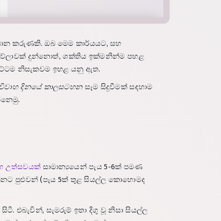
්‍රධාන කරුණකි. ඔබ මෙම කාර්යයට, සහ
වක් දුන්නොත්, ශක්තිය ඉක්මනින්ම පහළ
 මට්ටම නිසැකවම ඉහළ යනු ඇත.
ි විවාහ දිනයේ කාලසටහන
සෑම සිදුවීමක් සඳහාම
්නෙමු.
හ උත්සවයක්
සාමාන්‍යයෙන් පැය 5-6ක් පමණ
නට පුළුවන් (පැය 5ක් තුළ සියල්ල කොහොමද
 එබැවින්, සැමරුම් ඉතා දිගු වූ නිසා සියල්ල