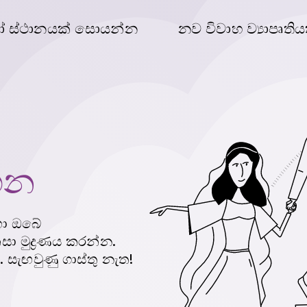
ෝ ස්ථානයක් සොයන්න
නව විවාහ ව්‍යාපෘති
හන
හා ඔබේ
 මුද්‍රණය කරන්න.
 සැඟවුණු ගාස්තු නැත!