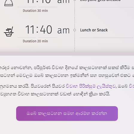
රදර නොවන්න, පරිපූර්ණ විවාහ දිනයේ කාලසටහනක් සකස් කිරීම සඳ
ාහ වැඩසටහන් මෙවලම ඔබේ කාලසටහන ඉක්මනින් සහ පහසුවෙන් එකට
අනුගමනය කරයි. පියවරෙන් පියවර
විවාහ පිරික්සුම් ලැයිස්තුව
, ඔබේ
ව
ව්‍යුහගත විවාහ කාලසටහනක් වඩාත් හොඳින් ක්‍රියා කරයි.
ඔබේ කාලසටහන සමඟ ආරම්භ කරන්න