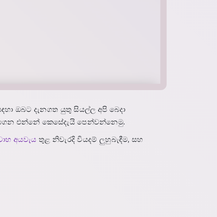
හා ඔබට දැනගත යුතු සියල්ල අපි බෙදා
 ගෙන එන්නේ කෙසේදැයි පෙන්වන්නෙමු.
ිවාහ අයවැය
තුළ නිවැරදි වියදම් ලුහුබැඳීම, සහ