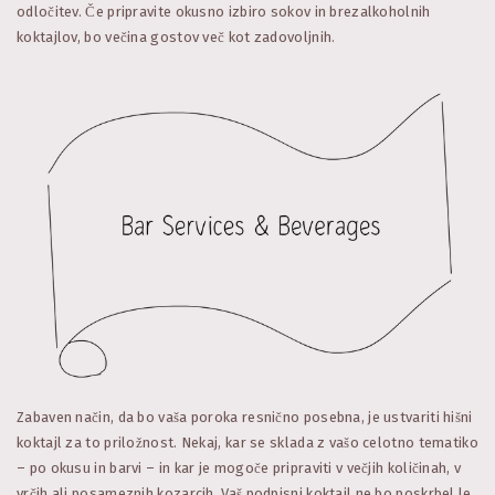
odločitev. Če pripravite okusno izbiro sokov in brezalkoholnih
koktajlov, bo večina gostov več kot zadovoljnih.
Zabaven način, da bo vaša poroka resnično posebna, je ustvariti hišni
koktajl za to priložnost. Nekaj, kar se sklada z vašo celotno tematiko
– po okusu in barvi – in kar je mogoče pripraviti v večjih količinah, v
vrčih ali posameznih kozarcih. Vaš podpisni koktajl ne bo poskrbel le