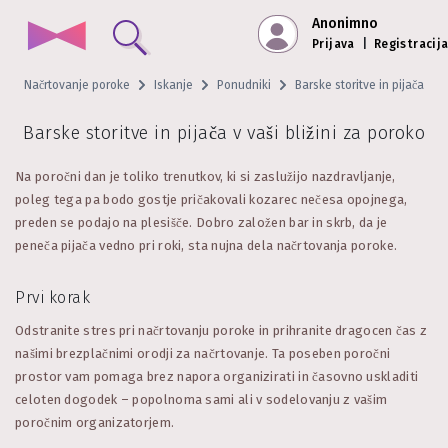
Anonimno
Prijava
|
Registracij
Načrtovanje poroke
Iskanje
Ponudniki
Barske storitve in pijača
Barske storitve in pijača v vaši bližini za poroko
Na poročni dan je toliko trenutkov, ki si zaslužijo nazdravljanje,
poleg tega pa bodo gostje pričakovali kozarec nečesa opojnega,
preden se podajo na plesišče. Dobro založen bar in skrb, da je
peneča pijača vedno pri roki, sta nujna dela načrtovanja poroke.
Prvi korak
Odstranite stres pri načrtovanju poroke in prihranite dragocen čas z
našimi brezplačnimi orodji za načrtovanje. Ta poseben poročni
prostor vam pomaga brez napora organizirati in časovno uskladiti
celoten dogodek – popolnoma sami ali v sodelovanju z vašim
poročnim organizatorjem.