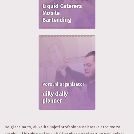
Liquid Caterers
Mobile
Bartending
Poročni organizator
dilly dally
planner
Ne glede na to, ali želite najeti profesionalne barske storitve za
poroko ali bi raje sami poskrbeli za pijačo na slavju, se vam splača