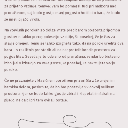
za prijetno vzdušje, temveč vam bo pomagal tudi pri nadzoru nad
proračunom, saj bodo gostje manj pogosto hodili do bara, če bodo
že imeli pijačo v roki.
Na številnih porokah so dolge vrste pred barom pogosta pripomba
gostov in lahko precej pokvarijo vzdušje, še posebej, če je čas za
slavje omejen. Temu se lahko izognete tako, da na poroki uredite dva
bara – v različnih prostorih ali na nasprotnih koncih prostora za
pogostitev. Seveda je to odvisno od proračuna, vendar bo bistveno
izboljšalo izkušnjo za vaše goste, še posebej, če načrtujete večjo
poroko.
Če ne praznujete v klasičnem poročnem prizorišču z že urejenim
barskim delom, poskrbite, da bo bar postavljen v dovolj velikem
prostoru, kjer se bodo lahko gostje zbirali, klepetali in čakali na
pijačo, ne da bi pri tem ovirali ostale.