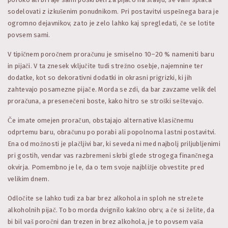
sodelovati z izkušenim ponudnikom. Pri postavitvi uspešnega bara je
ogromno dejavnikov, zato je zelo lahko kaj spregledati, če se lotite
povsem sami.
V tipičnem poročnem proračunu je smiselno 10–20 % nameniti baru
in pijači. V ta znesek vključite tudi strežno osebje, najemnine ter
dodatke, kot so dekorativni dodatki in okrasni prigrizki, ki jih
zahtevajo posamezne pijače. Morda se zdi, da bar zavzame velik del
proračuna, a presenečeni boste, kako hitro se stroški seštevajo.
Če imate omejen proračun, obstajajo alternative klasičnemu
odprtemu baru, obračunu po porabi ali popolnoma lastni postavitvi.
Ena od možnosti je plačljivi bar, ki seveda ni med najbolj priljubljenimi
pri gostih, vendar vas razbremeni skrbi glede strogega finančnega
okvirja. Pomembno je le, da o tem svoje najbližje obvestite pred
velikim dnem.
Odločite se lahko tudi za bar brez alkohola in sploh ne strežete
alkoholnih pijač. To bo morda dvignilo kakšno obrv, a če si želite, da
bi bil vaš poročni dan trezen in brez alkohola, je to povsem vaša