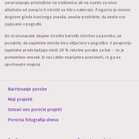
zaračunavajo pristojbino na steklenico ali na osebo za vnos
alkohola od zunaj in ti stroški se hitro naberejo. Pogosto je možen
dogovor glede končnega zneska, vendar poskrbite, da imate vse
zapisano v pogodbi.
Ko izračunavate skupne stroške barskih storitev za poroko, ne
pozabite, da napitnine morda niso vključene v pogodbo. V povprečju
napitnine predstavljajo okoli 20 % celotne porabe za bar – to je
pomemben znesek, ki vas lahko neprijetno preseneti, če ga ne
upoštevate vnaprej.
Načrtovanje poroke
Moji projekti
Ustvari nov poročni projekt
Poročna fotografija dneva