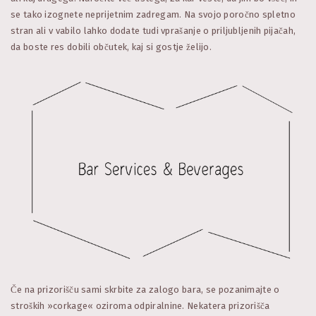
se tako izognete neprijetnim zadregam. Na svojo poročno spletno
stran ali v vabilo lahko dodate tudi vprašanje o priljubljenih pijačah,
da boste res dobili občutek, kaj si gostje želijo.
Če na prizorišču sami skrbite za zalogo bara, se pozanimajte o
stroških »corkage« oziroma odpiralnine. Nekatera prizorišča