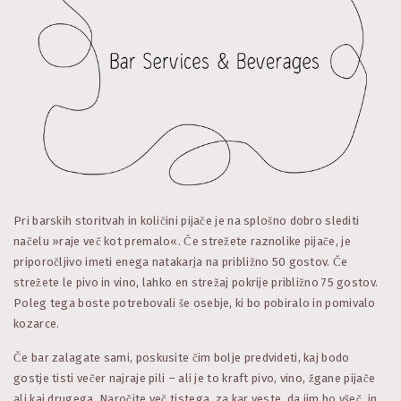
Pri barskih storitvah in količini pijače je na splošno dobro slediti
načelu »raje več kot premalo«. Če strežete raznolike pijače, je
priporočljivo imeti enega natakarja na približno 50 gostov. Če
strežete le pivo in vino, lahko en strežaj pokrije približno 75 gostov.
Poleg tega boste potrebovali še osebje, ki bo pobiralo in pomivalo
kozarce.
Če bar zalagate sami, poskusite čim bolje predvideti, kaj bodo
gostje tisti večer najraje pili – ali je to kraft pivo, vino, žgane pijače
ali kaj drugega. Naročite več tistega, za kar veste, da jim bo všeč, in