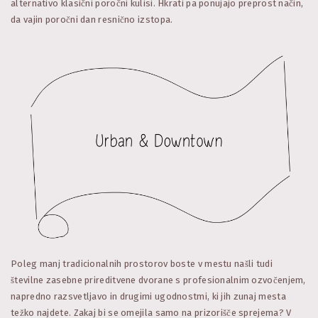
alternativo klasični poročni kulisi. Hkrati pa ponujajo preprost način,
da vajin poročni dan resnično izstopa.
Poleg manj tradicionalnih prostorov boste v mestu našli tudi
številne zasebne prireditvene dvorane s profesionalnim ozvočenjem,
napredno razsvetljavo in drugimi ugodnostmi, ki jih zunaj mesta
težko najdete. Zakaj bi se omejila samo na prizorišče sprejema? V