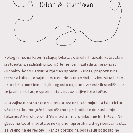
Fotografije, na katerih skupaj tekata po živahnih ulicah, vstopata in
izstopata iz različnih prizorišč ter pri tem izgledata naravnost
čudovito, bodo ustvarile izjemen spomin. Barvita, prepoznavna
mestna kulisa bo vajine portrete dodatno oživila. Izkoristita lahko
celo ulične umetnine, ki jih pogosto najdemo v mestnih središčih, in
te javne instalacije spremenita v nepozadljive foto točke.
Vsa vajina mestna poročna prizorišča ne bodo nujno na isti ulici in
včasih ne bo mogoče le sproščeno sprehoditi se do naslednje
lokacije. A ker sta v središču mesta, prevoz nikoli ne bo težava. Ne
glede na to, ali morata le nekaj ulic naprej ali na drugi konec mesta,
se vedno najde rešitev – kar za poroko na podeželju pogosto ne