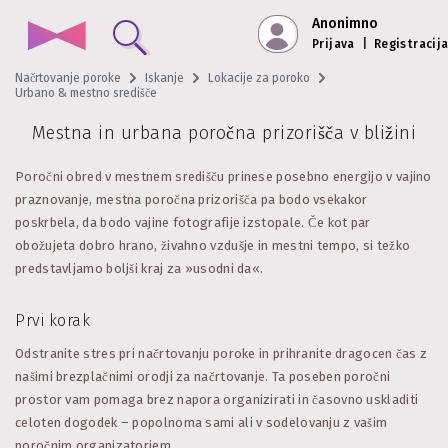
Anonimno
Prijava
|
Registracij
Načrtovanje poroke
Iskanje
Lokacije za poroko
Urbano & mestno središče
Mestna in urbana poročna prizorišča v bližini
Poročni obred v mestnem središču prinese posebno energijo v vajino
praznovanje, mestna poročna prizorišča pa bodo vsekakor
poskrbela, da bodo vajine fotografije izstopale. Če kot par
obožujeta dobro hrano, živahno vzdušje in mestni tempo, si težko
predstavljamo boljši kraj za »usodni da«.
Prvi korak
Odstranite stres pri načrtovanju poroke in prihranite dragocen čas z
našimi brezplačnimi orodji za načrtovanje. Ta poseben poročni
prostor vam pomaga brez napora organizirati in časovno uskladiti
celoten dogodek – popolnoma sami ali v sodelovanju z vašim
poročnim organizatorjem.