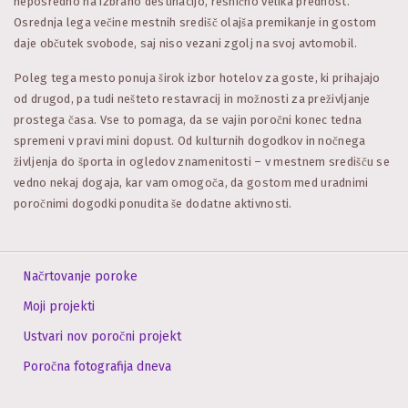
neposredno na izbrano destinacijo, resnično velika prednost.
Osrednja lega večine mestnih središč olajša premikanje in gostom
daje občutek svobode, saj niso vezani zgolj na svoj avtomobil.
Poleg tega mesto ponuja širok izbor hotelov za goste, ki prihajajo
od drugod, pa tudi nešteto restavracij in možnosti za preživljanje
prostega časa. Vse to pomaga, da se vajin poročni konec tedna
spremeni v pravi mini dopust. Od kulturnih dogodkov in nočnega
življenja do športa in ogledov znamenitosti – v mestnem središču se
vedno nekaj dogaja, kar vam omogoča, da gostom med uradnimi
poročnimi dogodki ponudita še dodatne aktivnosti.
Načrtovanje poroke
Moji projekti
Ustvari nov poročni projekt
Poročna fotografija dneva