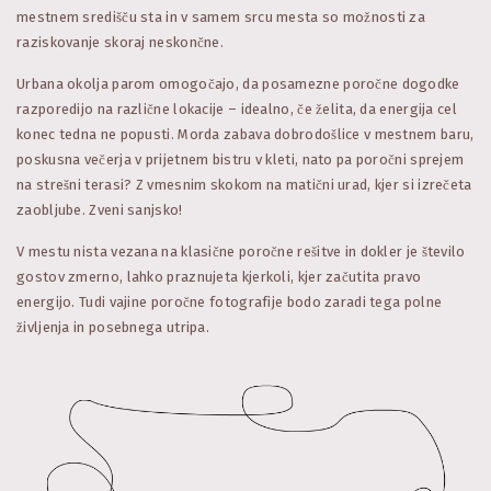
mestnem središču sta in v samem srcu mesta so možnosti za
raziskovanje skoraj neskončne.
Urbana okolja parom omogočajo, da posamezne poročne dogodke
razporedijo na različne lokacije – idealno, če želita, da energija cel
konec tedna ne popusti. Morda zabava dobrodošlice v mestnem baru,
poskusna večerja v prijetnem bistru v kleti, nato pa poročni sprejem
na strešni terasi? Z vmesnim skokom na matični urad, kjer si izrečeta
zaobljube. Zveni sanjsko!
V mestu nista vezana na klasične poročne rešitve in dokler je število
gostov zmerno, lahko praznujeta kjerkoli, kjer začutita pravo
energijo. Tudi vajine poročne fotografije bodo zaradi tega polne
življenja in posebnega utripa.