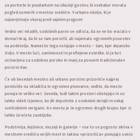
za portrete in poudarkom na izkušnji gostov, bi vsekakor morala
pogled usmeriti v mestno središče. V urbano okolje, ki je
najverjetneje skoraj pred vajinim pragom!
Vedno več mladih, sodobnih parov se odloča, da se ne bo vračalo v
domači kraj, da bi se tam poročili, ali najemalo ogromnih posestev
na podeželju. Namesto tega ostajajo v mestu – tam, kjer dejansko
živijo. V mestu luči, zanimivosti in prefinjene estetike, ki je kot
ustvarjena za sodobno poroko in manj za povsem tradicionalen
poročni dan.
Če ob besedah mestno ali urbano poročno prizorišče najprej
pomislite na skladišča in ogromne pivovarne, vedite, da mesto
ponuja še veliko več. Seveda, tudi takšni prostori obstajajo in so
lahko videti izjemno, ko jih dopolnite z osebnimi detajli in nekaj
svetlobnimi verigami. A v mestu je še ogromno drugih krajev, kjer si
lahko izrečeta zaobljube.
Podstrešja, knjižnice, muzeji in galerije – vse to se pogosto skriva v
mestnem središču večjih mest in takšna »prizorišča« ponujajo svežo