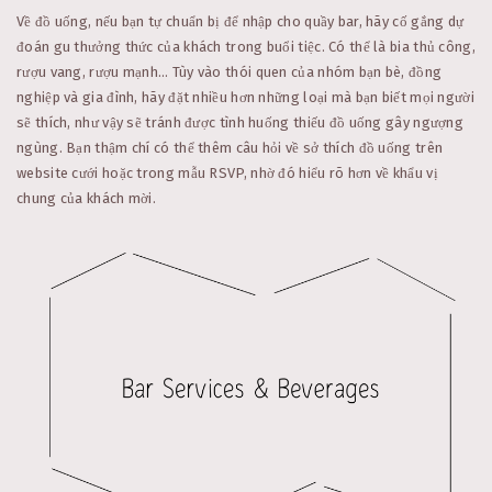
Về đồ uống, nếu bạn tự chuẩn bị để nhập cho quầy bar, hãy cố gắng dự
đoán gu thưởng thức của khách trong buổi tiệc. Có thể là bia thủ công,
rượu vang, rượu mạnh… Tùy vào thói quen của nhóm bạn bè, đồng
nghiệp và gia đình, hãy đặt nhiều hơn những loại mà bạn biết mọi người
sẽ thích, như vậy sẽ tránh được tình huống thiếu đồ uống gây ngượng
ngùng. Bạn thậm chí có thể thêm câu hỏi về sở thích đồ uống trên
website cưới hoặc trong mẫu RSVP, nhờ đó hiểu rõ hơn về khẩu vị
chung của khách mời.