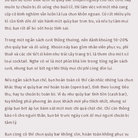
muốn tự chuẩn bị đồ uống cho buổi lễ, thì làm việc với một nhà cung
cấp có kinh nghiệm vẫn luôn là lựa chọn khôn ngoan. Có rất nhiều yếu
tố cần tính đến để vận hành một quầy bar trơn tru, và nếu tự làm mọi
thứ, bạn rất dễ bỏ sót hoặc tính sai.
Trong một ngân sách cưới thông thường, nên dành khoảng 10–20%
cho quầy bar và đồ uống. Khoản này bao gồm nhân viên phục vụ, phí
thuê và các chi tiết đi kèm như trái cây trang trí, lá thơm cho một số
loại cocktail. Nghe có vẻ là một phần khá lớn trong tổng ngân sách
cưới, nhưng bạn sẽ bất ngờ khi thấy mọi chi phí cộng dồn lại.
Nếu ngân sách hạn chế, bạn hoàn toàn có thể cân nhắc những lựa chọn
khác thay vì quầy bar mở hoàn toàn (open bar), tính theo lượng tiêu
thụ, hay tự chuẩn bị toàn bộ. Ví dụ như quầy bar tính tiền (cash bar),
tuy không phải phương án được khách mời yêu thích nhất, nhưng sẽ
giúp bạn bớt áp lực bám sát một mức chi quá chặt chẽ. Chỉ cần thông
báo rõ cho người thân, bạn bè trước ngày cưới để mọi người chuẩn bị
tâm lý.
Bạn cũng có thể chọn quầy bar không cồn, hoàn toàn không phục vụ