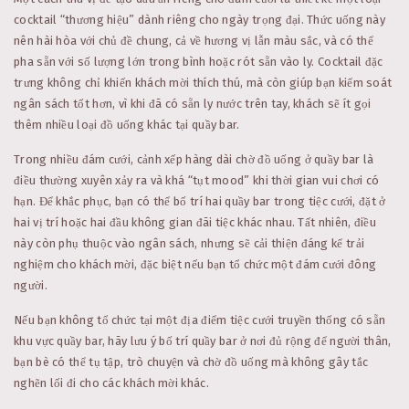
cocktail “thương hiệu” dành riêng cho ngày trọng đại. Thức uống này
nên hài hòa với chủ đề chung, cả về hương vị lẫn màu sắc, và có thể
pha sẵn với số lượng lớn trong bình hoặc rót sẵn vào ly. Cocktail đặc
trưng không chỉ khiến khách mời thích thú, mà còn giúp bạn kiểm soát
ngân sách tốt hơn, vì khi đã có sẵn ly nước trên tay, khách sẽ ít gọi
thêm nhiều loại đồ uống khác tại quầy bar.
Trong nhiều đám cưới, cảnh xếp hàng dài chờ đồ uống ở quầy bar là
điều thường xuyên xảy ra và khá “tụt mood” khi thời gian vui chơi có
hạn. Để khắc phục, bạn có thể bố trí hai quầy bar trong tiệc cưới, đặt ở
hai vị trí hoặc hai đầu không gian đãi tiệc khác nhau. Tất nhiên, điều
này còn phụ thuộc vào ngân sách, nhưng sẽ cải thiện đáng kể trải
nghiệm cho khách mời, đặc biệt nếu bạn tổ chức một đám cưới đông
người.
Nếu bạn không tổ chức tại một địa điểm tiệc cưới truyền thống có sẵn
khu vực quầy bar, hãy lưu ý bố trí quầy bar ở nơi đủ rộng để người thân,
bạn bè có thể tụ tập, trò chuyện và chờ đồ uống mà không gây tắc
nghẽn lối đi cho các khách mời khác.