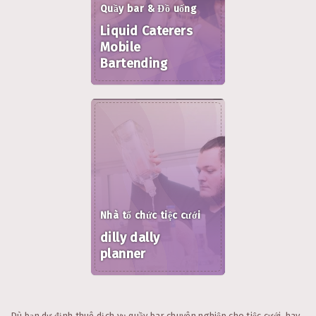
Quầy bar & Đồ uống
Liquid Caterers
Mobile
Bartending
Nhà tổ chức tiệc cưới
dilly dally
planner
Dù bạn dự định thuê dịch vụ quầy bar chuyên nghiệp cho tiệc cưới, hay