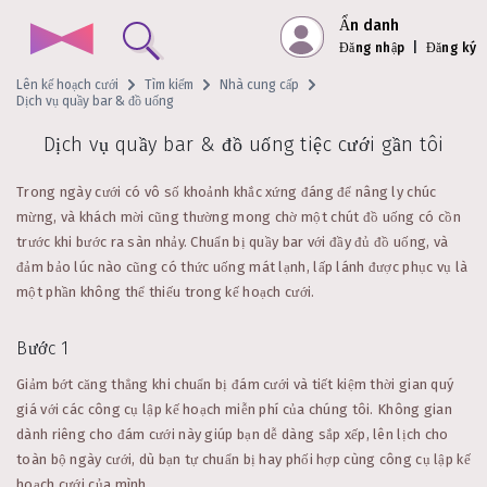
Ẩn danh
Đăng nhập
|
Đăng ký
Lên kế hoạch cưới
Tìm kiếm
Nhà cung cấp
Dịch vụ quầy bar & đồ uống
Dịch vụ quầy bar & đồ uống tiệc cưới gần tôi
Trong ngày cưới có vô số khoảnh khắc xứng đáng để nâng ly chúc
mừng, và khách mời cũng thường mong chờ một chút đồ uống có cồn
trước khi bước ra sàn nhảy. Chuẩn bị quầy bar với đầy đủ đồ uống, và
đảm bảo lúc nào cũng có thức uống mát lạnh, lấp lánh được phục vụ là
một phần không thể thiếu trong kế hoạch cưới.
Bước 1
Giảm bớt căng thẳng khi chuẩn bị đám cưới và tiết kiệm thời gian quý
giá với các công cụ lập kế hoạch miễn phí của chúng tôi. Không gian
dành riêng cho đám cưới này giúp bạn dễ dàng sắp xếp, lên lịch cho
toàn bộ ngày cưới, dù bạn tự chuẩn bị hay phối hợp cùng công cụ lập kế
hoạch cưới của mình.