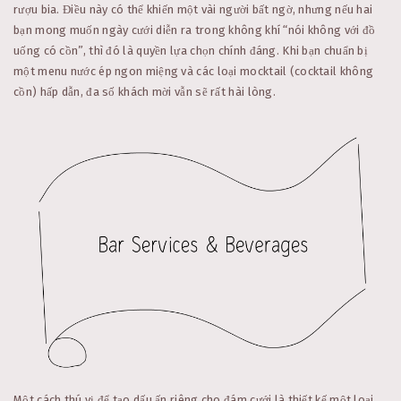
rượu bia. Điều này có thể khiến một vài người bất ngờ, nhưng nếu hai
bạn mong muốn ngày cưới diễn ra trong không khí “nói không với đồ
uống có cồn”, thì đó là quyền lựa chọn chính đáng. Khi bạn chuẩn bị
một menu nước ép ngon miệng và các loại mocktail (cocktail không
cồn) hấp dẫn, đa số khách mời vẫn sẽ rất hài lòng.
Một cách thú vị để tạo dấu ấn riêng cho đám cưới là thiết kế một loại