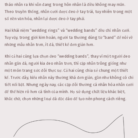
tháo nhẫn ra khi vẫn đang trong hôn nhân là điều không may mắn.
Theo truyền thống, nhẫn cưới được đeo ở tay trái, tuy nhiên trong một
số nền văn hóa, nhẫn lại được đeo ở tay phải.
Hai khái niệm “wedding rings” và “wedding bands” đều chỉ nhẫn cưới.
Tuy vậy, trong giới kim hoàn, người ta thường dùng từ “band” để nói về
những mẫu nhẫn trơn, ít đá, thiết kế đơn giản hơn.
Khi cả hai cùng lựa chọn đeo “wedding bands”, thay vì một người đeo
nhẫn gắn đá, người kia đeo nhẫn trơn, thì cặp nhẫn trông giống như
một món trang sức đôi thực sự. Cả hai cùng chia sẻ chung một thiết
kế. Trước đây, kiểu nhẫn này thường khá đơn giản, gần như không có chi
tiết nổi bật. Nhưng ngày nay, các cặp đôi thường cá nhân hóa nhẫn cưới
để thể hiện rõ hơn cá tính của mình. Họ sử dụng chất liệu khác biệt,
khắc chữ, chọn những loại đá độc đáo để tạo nên phong cách riêng.