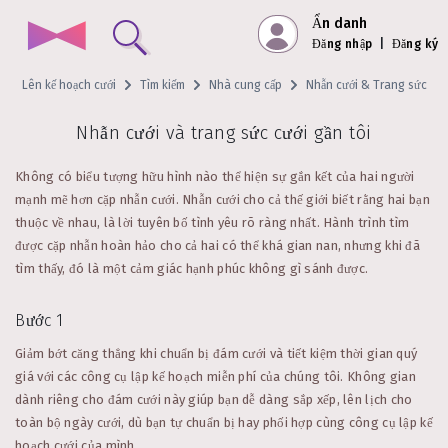
Ẩn danh
Đăng nhập
|
Đăng ký
Lên kế hoạch cưới
Tìm kiếm
Nhà cung cấp
Nhẫn cưới & Trang sức
Nhẫn cưới và trang sức cưới gần tôi
Không có biểu tượng hữu hình nào thể hiện sự gắn kết của hai người
mạnh mẽ hơn cặp nhẫn cưới. Nhẫn cưới cho cả thế giới biết rằng hai bạn
thuộc về nhau, là lời tuyên bố tình yêu rõ ràng nhất. Hành trình tìm
được cặp nhẫn hoàn hảo cho cả hai có thể khá gian nan, nhưng khi đã
tìm thấy, đó là một cảm giác hạnh phúc không gì sánh được.
Bước 1
Giảm bớt căng thẳng khi chuẩn bị đám cưới và tiết kiệm thời gian quý
giá với các công cụ lập kế hoạch miễn phí của chúng tôi. Không gian
dành riêng cho đám cưới này giúp bạn dễ dàng sắp xếp, lên lịch cho
toàn bộ ngày cưới, dù bạn tự chuẩn bị hay phối hợp cùng công cụ lập kế
hoạch cưới của mình.