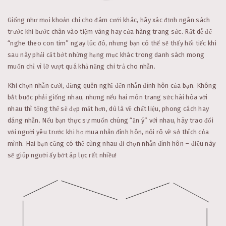
Giống như mọi khoản chi cho đám cưới khác, hãy xác định ngân sách
trước khi bước chân vào tiệm vàng hay cửa hàng trang sức. Rất dễ để
“nghe theo con tim” ngay lúc đó, nhưng bạn có thể sẽ thấy hối tiếc khi
sau này phải cắt bớt những hạng mục khác trong danh sách mong
muốn chỉ vì lỡ vượt quá khả năng chi trả cho nhẫn.
Khi chọn nhẫn cưới, đừng quên nghĩ đến nhẫn đính hôn của bạn. Không
bắt buộc phải giống nhau, nhưng nếu hai món trang sức hài hòa với
nhau thì tổng thể sẽ đẹp mắt hơn, dù là về chất liệu, phong cách hay
dáng nhẫn. Nếu bạn thực sự muốn chúng “ăn ý” với nhau, hãy trao đổi
với người yêu trước khi họ mua nhẫn đính hôn, nói rõ về sở thích của
mình. Hai bạn cũng có thể cùng nhau đi chọn nhẫn đính hôn – điều này
sẽ giúp người ấy bớt áp lực rất nhiều!