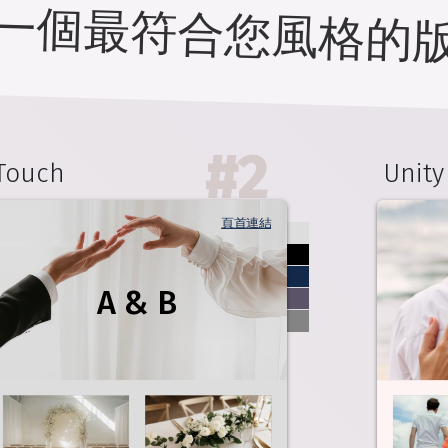
一個最符合您風格的
#
2
Touch
Unity
頁首連結
A & B