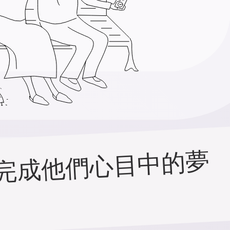
我
們
的
服
務
已
協
助
全
球
成
千
上
萬
對
新
人
，
完
成
他
們
心
目
中
的
夢
想
婚
禮