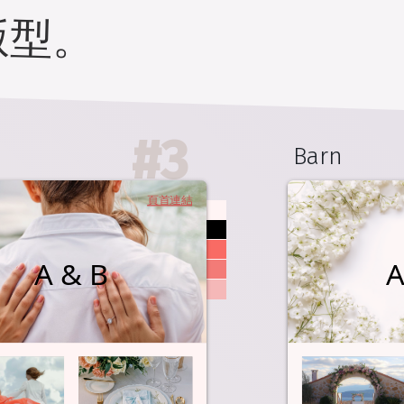
版型。
#
3
Barn
頁首連結
A & B
A