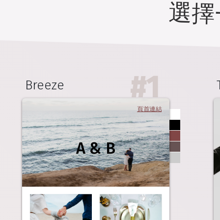
選擇
#
1
Breeze
頁首連結
A & B