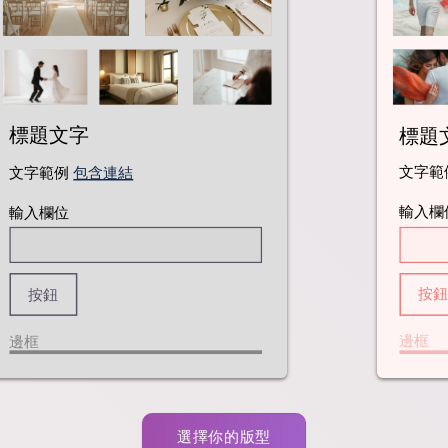
標題
標題文字
文字範例
包含連結
文字範
輸入欄位
輸入欄
按鈕
按
邊框
邊框
選擇你的版型