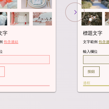
文字
標題文字
例
包含連結
文字範例
包含
位
輸入欄位
鈕
按鈕
邊框