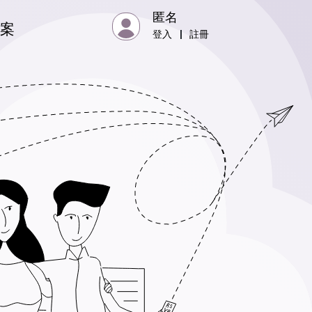
匿名
專案
登入
|
註冊