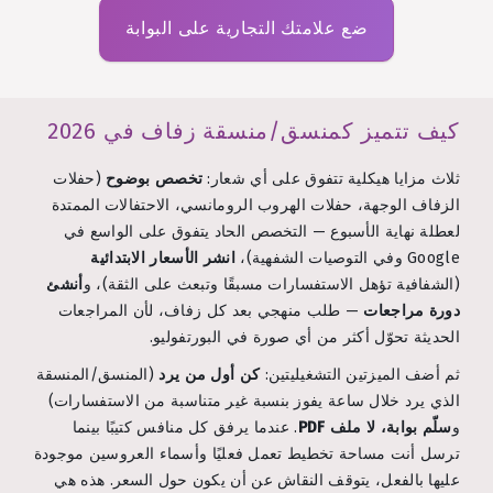
ضع علامتك التجارية على البوابة
كيف تتميز كمنسق/منسقة زفاف في 2026
ثلاث مزايا هيكلية تتفوق على أي شعار:
تخصص بوضوح
(حفلات
الزفاف الوجهة، حفلات الهروب الرومانسي، الاحتفالات الممتدة
لعطلة نهاية الأسبوع — التخصص الحاد يتفوق على الواسع في
Google وفي التوصيات الشفهية)،
انشر الأسعار الابتدائية
(الشفافية تؤهل الاستفسارات مسبقًا وتبعث على الثقة)، و
أنشئ
دورة مراجعات
— طلب منهجي بعد كل زفاف، لأن المراجعات
الحديثة تحوّل أكثر من أي صورة في البورتفوليو.
ثم أضف الميزتين التشغيليتين:
كن أول من يرد
(المنسق/المنسقة
الذي يرد خلال ساعة يفوز بنسبة غير متناسبة من الاستفسارات)
و
سلّم بوابة، لا ملف PDF
. عندما يرفق كل منافس كتيبًا بينما
ترسل أنت مساحة تخطيط تعمل فعليًا وأسماء العروسين موجودة
عليها بالفعل، يتوقف النقاش عن أن يكون حول السعر. هذه هي