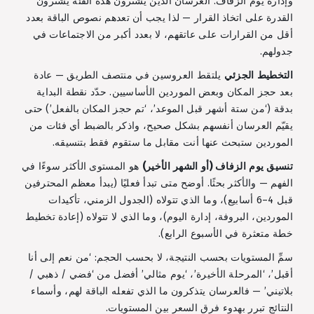
وإدارة يوم الزفاف. العرسان الذين يشترون هذه الفئة يشترون
القدرة على اتخاذ القرار — لذا يجب أن تعدهم نصوص الباقة بعدد
أقل من القرارات على عاتقهم، لا بعدد أكبر من الاجتماعات في
جدولهم.
التخطيط الجزئي
يلتقط العروسين في منتصف الطريق — عادة
بعد حجز المكان وبعض الموردين الأساسيين. حدّد نقطة البداية
بدقة (‘من ستة أشهر قبل الموعد’، ‘تم حجز المكان بالفعل’) حتى
يقيّم العرسان أنفسهم بشكل صحيح، واذكر بالضبط أي فئات من
الموردين ستبحث عنها أنت مقابل ما ستقوم فقط بتنسيقه.
تنسيق يوم الزفاف (أو الشهر الأخير)
هو المستوى الأكثر سوءًا في
الفهم — والأكثر بحثًا. أوضح متى تبدأ فعليًا (يبدأ معظم المحترفين
قبل 4–6 أسابيع)، وما الذي تتولاه (الجدول الزمني، تأكيدات
الموردين، البروفة، إدارة اليوم)، وما الذي لا تتولاه (إعادة تخطيط
خطة متعثرة في الأسبوع الرابع).
سمِّ المستويات بحسب النتيجة، لا بحسب الحجم: ‘من نعم إلى أنا
أقبل’، ‘المرحلة الأخيرة’، ‘يوم مثالي’ أفضل من ‘فضي / ذهبي /
بلاتيني’ — فالعرسان يتذكرون ما الذي تفعله الباقة لهم، وأسماء
النتائج تبرر بهدوء فرق السعر بين المستويات.