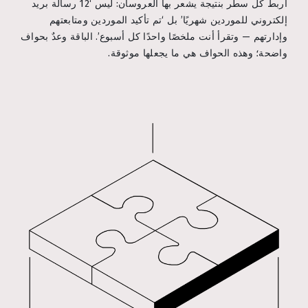
اربط كل سطر بنتيجة يشعر بها العروسان: ليس ‘12 رسالة بريد
إلكتروني للموردين شهريًا’ بل ‘تم تأكيد الموردين ومتابعتهم
وإدارتهم — وتقرأ أنت ملخصًا واحدًا كل أسبوع’. الباقة وعدٌ بحواف
واضحة؛ وهذه الحواف هي ما يجعلها موثوقة.