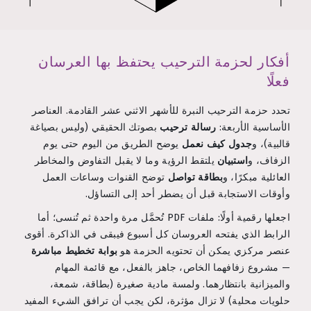
أفكار لحزمة الترحيب يحتفظ بها العرسان
فعلًا
تحدد حزمة الترحيب النبرة للأشهر الاثني عشر القادمة. العناصر
الأساسية الأربعة:
رسالة ترحيب
بصوتك الحقيقي (وليس بصياغة
قالبية)، و
جدول كيف نعمل
يوضح الطريق من اليوم حتى يوم
الزفاف، و
استبيان
يلتقط الرؤية وما لا يقبل التفاوض والمخاطر
العائلية مبكرًا، و
بطاقة تواصل
توضح القنوات وساعات العمل
وأوقات الاستجابة قبل أن يضطر أحد إلى التساؤل.
اجعلها رقمية أولًا: ملفات PDF تُحمَّل مرة واحدة ثم تُنسى؛ أما
الرابط الذي يفتحه العروسان كل أسبوع فيبقى في الذاكرة. أقوى
عنصر مركزي يمكن أن تحتويه الحزمة هو
بوابة تخطيط مباشرة
— مشروع زفافهما الخاص، جاهز بالفعل، مع قائمة المهام
والميزانية بانتظارهما. ولمسة مادية صغيرة (بطاقة، شمعة،
حلويات محلية) لا تزال مؤثرة، لكن يجب أن ترافق الشيء المفيد