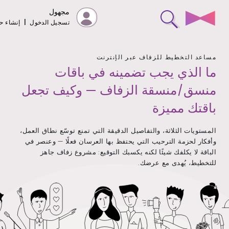
مجهول
تسجيل الدخول
|
إنشاء 
مساعد التخطيط للزفاف عبر الإنترنت
ما الذي يجب تضمينه في باقات
منسق/منسقة الزفاف — وكيف تجعل
باقتك مميزة
المستويات الثلاثة، والتفاصيل الدقيقة التي تمنع توسّع نطاق العمل،
وأفكار لحزمة الترحيب التي يحتفظ بها العرسان فعلًا — وعنصر في
الباقة لا يكلفك شيئًا لكنه يكسبك التوقيع: مشروع زفاف جاهز
للتخطيط، يُهدى مع عرضك.