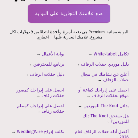
ضع علامتك التجارية على البوابة
لمرة واحدة
البوابة مجانية. Premium هي دفعة
ابتداءً من 9 دولارات لكل
مشروع. علامتك التجارية عليها — اختياري.
تكامل White‑label
→
بوابة الأعمال
→
دليل موردي حفلات الزفاف
→
برنامج للمحترفين
→
أعلن عن نشاطك في مجال
دليل حفلات الزفاف
→
حفلات الزفاف
→
احصل على إدراجك كقاعة أو
احصل على إدراجك كمصور
موقع لحفلات الزفاف
→
حفلات زفاف
→
بدائل The Knot للموردين
→
احصل على إدراجك كمنظم
حفلات زفاف
→
هل يستحق The Knot ذلك
للموردين؟
→
أفضل أدلة حفلات الزفاف لعام
تكلفة إدراج WeddingWire
→
→
2026