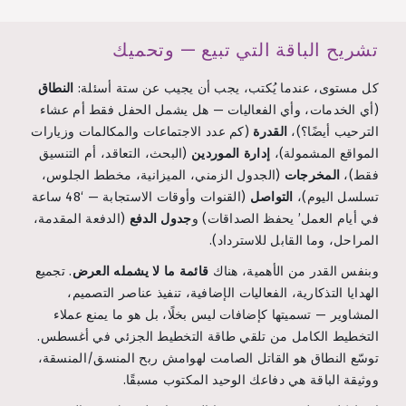
تشريح الباقة التي تبيع — وتحميك
كل مستوى، عندما يُكتب، يجب أن يجيب عن ستة أسئلة:
النطاق
(أي الخدمات، وأي الفعاليات — هل يشمل الحفل فقط أم عشاء
الترحيب أيضًا؟)،
القدرة
(كم عدد الاجتماعات والمكالمات وزيارات
المواقع المشمولة)،
إدارة الموردين
(البحث، التعاقد، أم التنسيق
فقط)،
المخرجات
(الجدول الزمني، الميزانية، مخطط الجلوس،
تسلسل اليوم)،
التواصل
(القنوات وأوقات الاستجابة — ‘48 ساعة
في أيام العمل’ يحفظ الصداقات) و
جدول الدفع
(الدفعة المقدمة،
المراحل، وما القابل للاسترداد).
وبنفس القدر من الأهمية، هناك
قائمة ما لا يشمله العرض
. تجميع
الهدايا التذكارية، الفعاليات الإضافية، تنفيذ عناصر التصميم،
المشاوير — تسميتها كإضافات ليس بخلًا، بل هو ما يمنع عملاء
التخطيط الكامل من تلقي طاقة التخطيط الجزئي في أغسطس.
توسّع النطاق هو القاتل الصامت لهوامش ربح المنسق/المنسقة،
ووثيقة الباقة هي دفاعك الوحيد المكتوب مسبقًا.