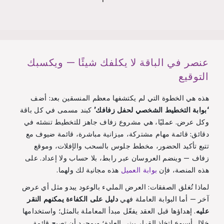
عنصر في الباقة لا يكلفك شيئًا — ويكسبك
التوقيع
هذه هي الخطوة التي لم يكتشفها معظم المنسقين بعد: أضف
‘بوابة التخطيط الشخصي لحفل زفافك’
كبند مسمى في كل باقة
وكل عرض. عمليًا، هي مشروع زفاف جاهز للتخطيط تنشئه في
دقائق: قائمة مهام مشتركة، ميزانية مباشرة، قائمة ضيوف مع
تتبع تأكيد الحضور، مخطط جلوس بالسحب والإفلات، وموقع
زفاف — وينضم العروسان عبر رابط، بلا حساب ولا إعداد. على
هذه المنصة، فإن
بوابة العميل
هذه مجانية لك ولهما.
لماذا تُغلق الصفقات: العرض المليء بالوعود يبدو مثل أي عرض
آخر — أما البوابة العاملة فهي
دليل على الكفاءة يمكنهم النقر
عليه
. إهداؤها قبل العقد يفعّل مبدأ المعاملة بالمثل؛ واستخدامها
خلال أسبوع اتخاذ القرار يبني العادة؛ وبمجرد أن تصبح قائمة