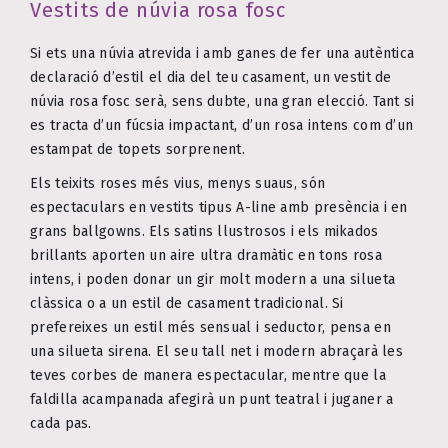
Vestits de núvia rosa fosc
Si ets una núvia atrevida i amb ganes de fer una autèntica
declaració d’estil el dia del teu casament, un vestit de
núvia rosa fosc serà, sens dubte, una gran elecció. Tant si
es tracta d’un fúcsia impactant, d’un rosa intens com d’un
estampat de topets sorprenent.
Els teixits roses més vius, menys suaus, són
espectaculars en vestits tipus A-line amb presència i en
grans ballgowns. Els satins llustrosos i els mikados
brillants aporten un aire ultra dramàtic en tons rosa
intens, i poden donar un gir molt modern a una silueta
clàssica o a un estil de casament tradicional. Si
prefereixes un estil més sensual i seductor, pensa en
una silueta sirena. El seu tall net i modern abraçarà les
teves corbes de manera espectacular, mentre que la
faldilla acampanada afegirà un punt teatral i juganer a
cada pas.