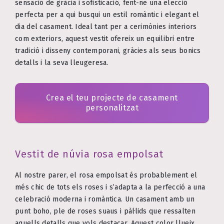
sensació de gràcia i sofisticació, fent-ne una elecció
perfecta per a qui busqui un estil romàntic i elegant el
dia del casament. Ideal tant per a cerimònies interiors
com exteriors, aquest vestit ofereix un equilibri entre
tradició i disseny contemporani, gràcies als seus bonics
detalls i la seva lleugeresa.
Crea el teu projecte de casament
personalitzat
Vestit de núvia rosa empolsat
Al nostre parer, el rosa empolsat és probablement el
més chic de tots els roses i s’adapta a la perfecció a una
celebració moderna i romàntica. Un casament amb un
punt boho, ple de roses suaus i pàl·lids que ressalten
aquells detalls que vols destacar. Aquest color llueix