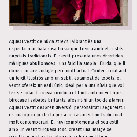
Aquest vestit de núvia atrevit i vibrant és una
espectacular bata rosa fúcsia que trenca amb els estils
nupcials tradicionals. El vestit presenta unes divertides
mànigues abullonades i una faldilla ampla i fluida, que li
donen un aire vintage però molt actual. Confeccionat amb
un teixit llustrós amb un subtil estampat de topets, el
vestit ofereix un estil únic, ideal per a una núvia que vol
fer-se notar. La núvia combina el look amb un vel tipus
birdcage i sabates brillants, afegint-hi un toc de glamur.
Aquest vestit desprèn diversió, personalitat i seguretat, i
és una opció perfecta per a un casament no tradicional i
molt contemporani. El nuvi complementa el seu estil
amb un vestit turquesa fosc, creant una imatge de
parella espectacular, plena de color i molt ben