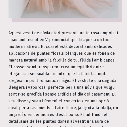
Aquest vestit de núvia eteri presenta un to rosa empolsat
suau amb escot en V pronunciat que hi aporta un toc
modern i atrevit. El cosset està decorat amb delicades
aplicacions de puntes florals blanques que es fonen de
manera natural amb la faldilla de tul fluida i amb capes.
El cosset semi transparent crea un equilibri entre
elegància i sensualitat, mentre que la faldilla ampla
afegeix un punt romàntic i màgic. El vestit té una caiguda
lleugera i vaporosa, perfecte per a una núvia que vulgui
sentir-se graciïda i sense artificis el dia del casament. El
seu disseny suau i femení el converteix en una opció
ideal per a casaments a l’aire lliure, ja sigui a la platja, en
un jardí o en cerimònies d’estil boho. El tul fluid i el
detallisme de les puntes donen al vestit una aura de