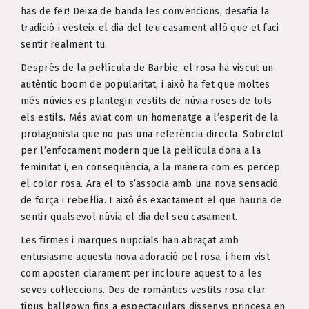
has de fer! Deixa de banda les convencions, desafia la
tradició i vesteix el dia del teu casament allò que et faci
sentir realment tu.
Després de la pel·lícula de Barbie, el rosa ha viscut un
autèntic boom de popularitat, i això ha fet que moltes
més núvies es plantegin vestits de núvia roses de tots
els estils. Més aviat com un homenatge a l’esperit de la
protagonista que no pas una referència directa. Sobretot
per l’enfocament modern que la pel·lícula dona a la
feminitat i, en conseqüència, a la manera com es percep
el color rosa. Ara el to s’associa amb una nova sensació
de força i rebel·lia. I això és exactament el que hauria de
sentir qualsevol núvia el dia del seu casament.
Les firmes i marques nupcials han abraçat amb
entusiasme aquesta nova adoració pel rosa, i hem vist
com aposten clarament per incloure aquest to a les
seves col·leccions. Des de romàntics vestits rosa clar
tipus ballgown fins a espectaculars dissenys princesa en