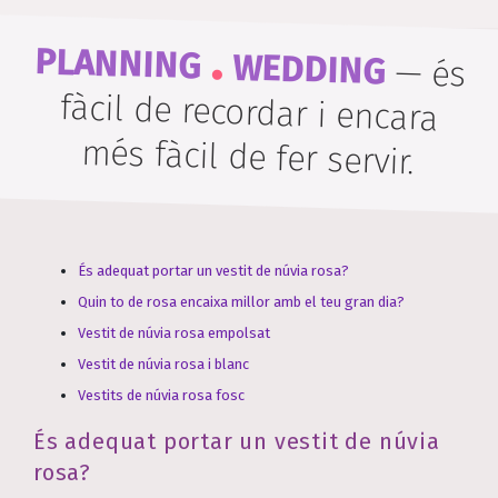
.
PLANNING
WEDDING
—
és
fàcil de recordar i encara
més fàcil de fer servir.
És adequat portar un vestit de núvia rosa?
Quin to de rosa encaixa millor amb el teu gran dia?
Vestit de núvia rosa empolsat
Vestit de núvia rosa i blanc
Vestits de núvia rosa fosc
És adequat portar un vestit de núvia
rosa?