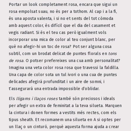
Portar un look completament rosa, encara que sigui un
rosa empolsat suau, no és per a tothom. Al cap i a la fi,
és una aposta valenta, i si no et sents del tot còmoda
amb aquest color, és difícil que el dia del casament et
vegis radiant. Si és el teu cas però igualment vols
incorporar una mica de color al teu conjunt blanc, per
què no afegir-hi un toc de rosa? Pot ser alguna cosa
subtil, com un brodat delicat de puntes florals en
tons
de rosa
. O potser prefereixes una cua amb personalitat?
Imagina una veta color rosa rosa que travessi la faldilla.
Una capa de color sota un tul ivori o una cua de puntes
delicades afegirà profunditat i un aire de somni, i
t’assegurarà una entrada impossible d’oblidar.
Els
lligams i llaços roses
també són preciosos i ideals
per afegir un extra de feminitat a la teva silueta. Marquen
la cintura i donen formes a vestits més rectes, com els
tipus sheath. Et recomanem una silueta en A si optes per
un llaç o un cinturó, perquè aquesta forma ajuda a crear