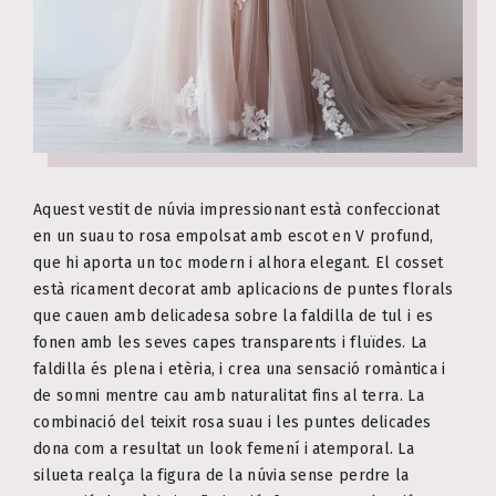
Aquest vestit de núvia impressionant està confeccionat
en un suau to rosa empolsat amb escot en V profund,
que hi aporta un toc modern i alhora elegant. El cosset
està ricament decorat amb aplicacions de puntes florals
que cauen amb delicadesa sobre la faldilla de tul i es
fonen amb les seves capes transparents i fluïdes. La
faldilla és plena i etèria, i crea una sensació romàntica i
de somni mentre cau amb naturalitat fins al terra. La
combinació del teixit rosa suau i les puntes delicades
dona com a resultat un look femení i atemporal. La
silueta realça la figura de la núvia sense perdre la