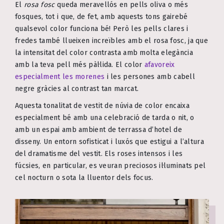
El
rosa fosc
queda meravellós en pells oliva o més
fosques, tot i que, de fet, amb aquests tons gairebé
qualsevol color funciona bé! Però les pells clares i
fredes també llueixen increïbles amb el rosa fosc, ja que
la intensitat del color contrasta amb molta elegància
amb la teva pell més pàl·lida. El color
afavoreix
especialment les morenes
i les persones amb cabell
negre gràcies al contrast tan marcat.
Aquesta tonalitat de vestit de núvia de color encaixa
especialment bé amb una celebració de tarda o nit, o
amb un espai amb ambient de terrassa d’hotel de
disseny. Un entorn sofisticat i luxós que estigui a l’altura
del dramatisme del vestit. Els roses intensos i les
fúcsies, en particular, es veuran preciosos il·luminats pel
cel nocturn o sota la lluentor dels focus.