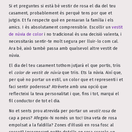
Si et preguntes si està bé vestir de rosa el dia del teu
casament, probablement és perquè tens por que et
jutgin. Et fa respecte què en pensaran la família i els
amics. I és absolutament comprensible. Escollir un
vestit
de núvia de color
i no tradicional és una decisió valenta, i
necessitaràs sentir-te molt segura per lluir-lo com cal.
Ara bé, això també passa amb qualsevol altre vestit de
núvia.
El dia del teu casament tothom jutjarà el que portis, triïs
el
color de vestit de núvia
que triïs. Ets la núvia. Així que,
per què no portar un estil, un color que et representi i et
faci sentir poderosa? Atrévete amb una opció que
reflecteixi la teva personalitat i que, fins i tot, marqui el
fil conductor de tot el dia.
No et sents prou atrevida per portar un
vestit rosa
de
cap a peus? Afegeix-hi només un toc! Una veta de rosa
empolsat a la faldilla? Zones d’il·lusió en rosa fosc al