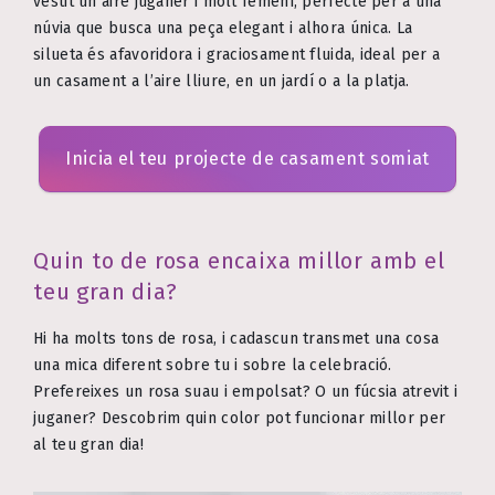
vestit un aire juganer i molt femení, perfecte per a una
núvia que busca una peça elegant i alhora única. La
silueta és afavoridora i graciosament fluida, ideal per a
un casament a l’aire lliure, en un jardí o a la platja.
Inicia el teu projecte de casament somiat
Quin to de rosa encaixa millor amb el
teu gran dia?
Hi ha molts tons de rosa, i cadascun transmet una cosa
una mica diferent sobre tu i sobre la celebració.
Prefereixes un rosa suau i empolsat? O un fúcsia atrevit i
juganer? Descobrim quin color pot funcionar millor per
al teu gran dia!