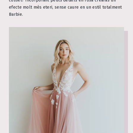
cosset? Incorporant petits detalls en rosa crearàs un
efecte molt més eteri, sense caure en un estil totalment
Barbie.