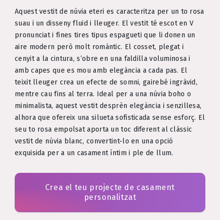
Aquest vestit de núvia eteri es caracteritza per un to rosa
suau i un disseny fluid i lleuger. El vestit té escot en V
pronunciat i fines tires tipus espagueti que li donen un
aire modern però molt romàntic. El cosset, plegat i
cenyit a la cintura, s’obre en una faldilla voluminosa i
amb capes que es mou amb elegància a cada pas. El
teixit lleuger crea un efecte de somni, gairebé ingràvid,
mentre cau fins al terra. Ideal per a una núvia boho o
minimalista, aquest vestit desprèn elegància i senzillesa,
alhora que ofereix una silueta sofisticada sense esforç. El
seu to rosa empolsat aporta un toc diferent al clàssic
vestit de núvia blanc, convertint-lo en una opció
exquisida per a un casament íntim i ple de llum.
Crea el teu projecte de casament
personalitzat