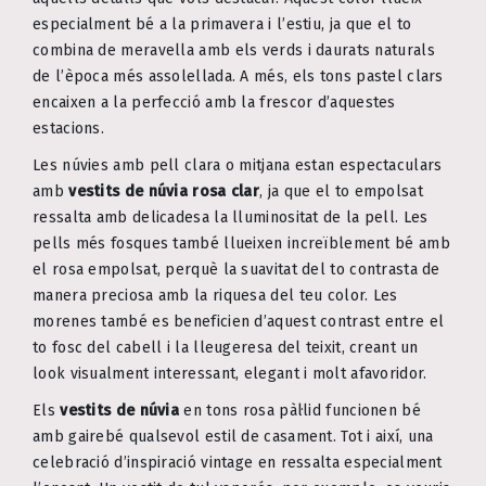
especialment bé a la primavera i l’estiu, ja que el to
combina de meravella amb els verds i daurats naturals
de l’època més assolellada. A més, els tons pastel clars
encaixen a la perfecció amb la frescor d’aquestes
estacions.
Les núvies amb pell clara o mitjana estan espectaculars
amb
vestits de núvia rosa clar
, ja que el to empolsat
ressalta amb delicadesa la lluminositat de la pell. Les
pells més fosques també llueixen increïblement bé amb
el rosa empolsat, perquè la suavitat del to contrasta de
manera preciosa amb la riquesa del teu color. Les
morenes també es beneficien d’aquest contrast entre el
to fosc del cabell i la lleugeresa del teixit, creant un
look visualment interessant, elegant i molt afavoridor.
Els
vestits de núvia
en tons rosa pàl·lid funcionen bé
amb gairebé qualsevol estil de casament. Tot i així, una
celebració d’inspiració vintage en ressalta especialment