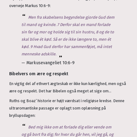
overveje Markus 10:6-9:
Men fra skabelsens begyndelse gjorde Gud dem
til mand og kvinde. 7 Derfor skal en mand forlade
sin far og mor og holde sig til sin hustru, 8 og de to
skal blive ét kød. Så er de ikke længere to, men ét
kød. 9 Hvad Gud derfor har sammenføjet, må intet
menneske adskille.
— Markusevangeliet 10:6-9
Bibelvers om ære og respekt
En vigtig del af ethvert ægteskab er ikke kun kærlighed, men også
ære og respekt. Det har Bibelen også meget at sige om...
Ruths og Boaz’ historie er højt værdsat i religiøse kredse. Denne
ultraromantiske passage er oplagt som oplæsning på
bryllupsdagen:
Bed mig ikke om at forlade dig eller vende om
og gå bort fra dig; for hvor du går hen, vil jeg gå, og