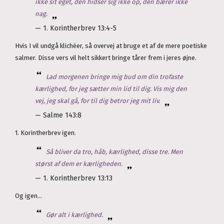
ikke sit eget, den hidser sig ikke op, den bærer ikke
nag.
— 1. Korintherbrev 13:4-5
Hvis I vil undgå klichéer, så overvej at bruge et af de mere poetiske
salmer. Disse vers vil helt sikkert bringe tårer frem i jeres øjne.
Lad morgenen bringe mig bud om din trofaste
kærlighed, for jeg sætter min lid til dig. Vis mig den
vej, jeg skal gå, for til dig betror jeg mit liv.
— Salme 143:8
1. Korintherbrev igen.
Så bliver da tro, håb, kærlighed, disse tre. Men
størst af dem er kærligheden.
— 1. Korintherbrev 13:13
Og igen...
Gør alt i kærlighed.