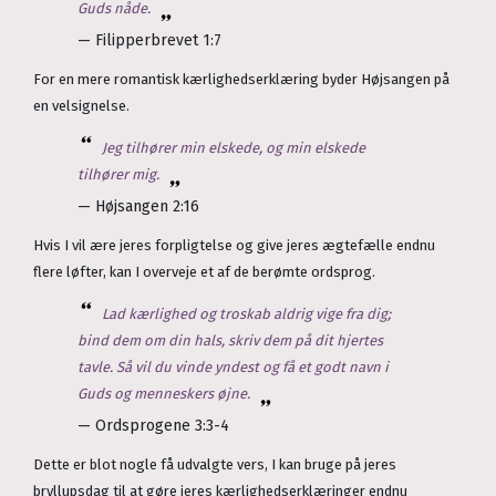
Guds nåde.
— Filipperbrevet 1:7
For en mere romantisk kærlighedserklæring byder Højsangen på
en velsignelse.
Jeg tilhører min elskede, og min elskede
tilhører mig.
— Højsangen 2:16
Hvis I vil ære jeres forpligtelse og give jeres ægtefælle endnu
flere løfter, kan I overveje et af de berømte ordsprog.
Lad kærlighed og troskab aldrig vige fra dig;
bind dem om din hals, skriv dem på dit hjertes
tavle. Så vil du vinde yndest og få et godt navn i
Guds og menneskers øjne.
— Ordsprogene 3:3-4
Dette er blot nogle få udvalgte vers, I kan bruge på jeres
bryllupsdag til at gøre jeres kærlighedserklæringer endnu