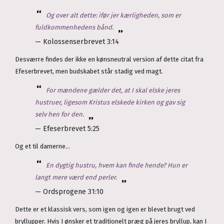
Og over alt dette: ifør jer kærligheden, som er
fuldkommenhedens bånd.
— Kolossenserbrevet 3:14
Desværre findes der ikke en kønsneutral version af dette citat fra
Efeserbrevet, men budskabet står stadig ved magt.
For mændene gælder det, at I skal elske jeres
hustruer, ligesom Kristus elskede kirken og gav sig
selv hen for den.
— Efeserbrevet 5:25
Og et til damerne...
En dygtig hustru, hvem kan finde hende? Hun er
langt mere værd end perler.
— Ordsprogene 31:10
Dette er et klassisk vers, som igen og igen er blevet brugt ved
bryllupper. Hvis I ønsker et traditionelt præg på jeres bryllup, kan I