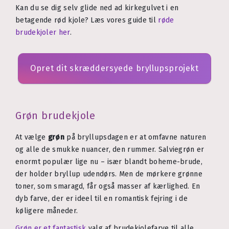
Kan du se dig selv glide ned ad kirkegulvet i en
betagende rød kjole? Læs vores guide til
røde
brudekjoler her
.
Opret dit skræddersyede bryllupsprojekt
Grøn brudekjole
At vælge
grøn
på bryllupsdagen er at omfavne naturen
og alle de smukke nuancer, den rummer. Salviegrøn er
enormt populær lige nu – især blandt boheme-brude,
der holder bryllup udendørs. Men de mørkere grønne
toner, som smaragd, får også masser af kærlighed. En
dyb farve, der er ideel til en romantisk fejring i de
køligere måneder.
Grøn er et fantastisk
valg af brudekjolefarve til alle