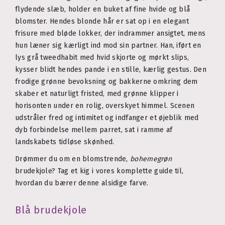
flydende slæb, holder en buket af fine hvide og blå
blomster. Hendes blonde hår er sat op i en elegant
frisure med bløde lokker, der indrammer ansigtet, mens
hun læner sig kærligt ind mod sin partner. Han, iført en
lys grå tweedhabit med hvid skjorte og mørkt slips,
kysser blidt hendes pande i en stille, kærlig gestus. Den
frodige grønne bevoksning og bakkerne omkring dem
skaber et naturligt fristed, med grønne klipper i
horisonten under en rolig, overskyet himmel. Scenen
udstråler fred og intimitet og indfanger et øjeblik med
dyb forbindelse mellem parret, sat i ramme af
landskabets tidløse skønhed.
Drømmer du om en blomstrende,
bohemegrøn
brudekjole? Tag et kig i vores komplette guide til,
hvordan du bærer denne alsidige farve.
Blå brudekjole