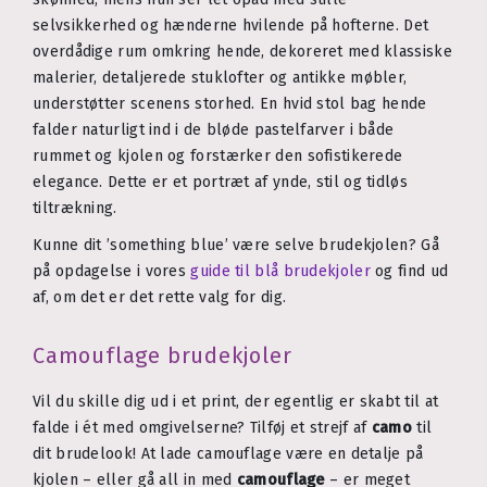
selvsikkerhed og hænderne hvilende på hofterne. Det
overdådige rum omkring hende, dekoreret med klassiske
malerier, detaljerede stuklofter og antikke møbler,
understøtter scenens storhed. En hvid stol bag hende
falder naturligt ind i de bløde pastelfarver i både
rummet og kjolen og forstærker den sofistikerede
elegance. Dette er et portræt af ynde, stil og tidløs
tiltrækning.
Kunne dit ’something blue’ være selve brudekjolen? Gå
på opdagelse i vores
guide til blå brudekjoler
og find ud
af, om det er det rette valg for dig.
Camouflage brudekjoler
Vil du skille dig ud i et print, der egentlig er skabt til at
falde i ét med omgivelserne? Tilføj et strejf af
camo
til
dit brudelook! At lade camouflage være en detalje på
kjolen – eller gå all in med
camouflage
– er meget