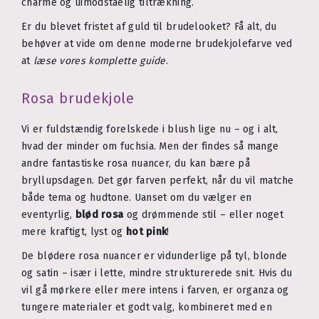
charme og uimodståelig tiltrækning.
Er du blevet fristet af guld til brudelooket? Få alt, du
behøver at vide om denne moderne brudekjolefarve ved
at
læse vores komplette guide
.
Rosa brudekjole
Vi er fuldstændig forelskede i blush lige nu – og i alt,
hvad der minder om fuchsia. Men der findes så mange
andre fantastiske rosa nuancer, du kan bære på
bryllupsdagen. Det gør farven perfekt, når du vil matche
både tema og hudtone. Uanset om du vælger en
eventyrlig,
blød rosa
og drømmende stil – eller noget
mere kraftigt, lyst og
hot pink
!
De blødere rosa nuancer er vidunderlige på tyl, blonde
og satin – især i lette, mindre strukturerede snit. Hvis du
vil gå mørkere eller mere intens i farven, er organza og
tungere materialer et godt valg, kombineret med en