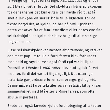
farverige og meget forskellige.
Rød
,
blå
,
rosa
og endda
sort
blev brugt af brude. Det skyldtes i høj grad økonomi,
for dengang var det kun eliten, der havde råd til at få
syet eller købe en særlig kjole til lejligheden. For de
fleste betød det, at kjolen, de bar på bryllupsdagen,
enten var arvet fra et familiemedlem eller deres ene fine
selskabskjole. En kjole, der blev brugt til alle særlige
begivenheder.
Disse selskabskjoler var næsten altid farvede, og rød var
den mest populære. Dels fordi farven blev forbundet
med held og styrke. Men også fordi
rød
var billig at
fremstille! I Vesten i
1800-tallet
blev stof typisk farvet
med ler, fordi det var let tilgængeligt. Det naturlige
materiale gav jordnære toner som orange, gul og rød.
Denne måde at farve tekstiler på var relativt billig – især
sammenlignet med blå eller grønne farver, som ofte
skulle importeres.
Brude bar også farvede kjoler, fordi blegning af tekstiler