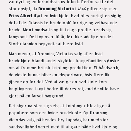
var dyrt og en forholdsvis ny teknik. Derfor vakte det
stor opsigt, da
Dronning Victoria
i
1840
giftede sig med
Prins Albert
iført en hvid kjole. Hvid blev hurtigt en vigtig
del af det ’klassiske brudelook’ for rige og velhavende
brude. Men i modsætning til i dag spredte trends sig
langsomt. Det tog over 10 år, før ikke-adelige brude i
Storbritannien begyndte at bære hvid.
Man mener, at Dronning Victorias valg af en hvid
brudekjole blandt andet skyldtes kongefamiliens ønske
om at fremme britisk kniplingsproduktion. Et håndværk,
de vidste kunne blive en eksportvare, hvis flere fik
øjnene op for det. Ved at vælge en hvid kjole kom
kniplingerne langt bedre til deres ret, end de ville have
gjort på en farvet baggrund.
Det siger næsten sig selv, at kniplinger blev lige så
populære som den hvide brudekjole. Og Dronning
Victorias valg på hendes bryllupsdag har med stor
sandsynlighed været med til at gøre både hvid kjole og