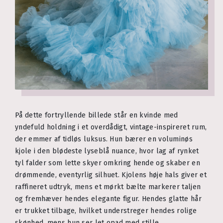
På dette fortryllende billede står en kvinde med
yndefuld holdning i et overdådigt, vintage-inspireret rum,
der emmer af tidløs luksus. Hun bærer en voluminøs
kjole i den blødeste lyseblå nuance, hvor lag af rynket
tyl falder som lette skyer omkring hende og skaber en
drømmende, eventyrlig silhuet. Kjolens høje hals giver et
raffineret udtryk, mens et mørkt bælte markerer taljen
og fremhæver hendes elegante figur. Hendes glatte hår
er trukket tilbage, hvilket understreger hendes rolige
skønhed, mens hun ser let opad med stille