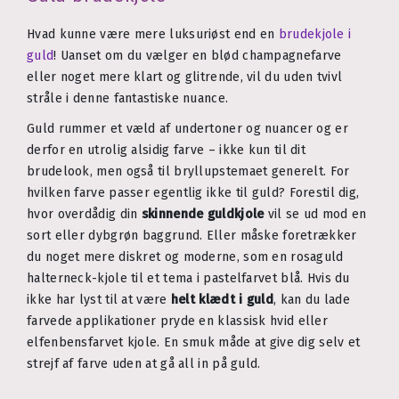
Hvad kunne være mere luksuriøst end en
brudekjole i
guld
! Uanset om du vælger en blød champagnefarve
eller noget mere klart og glitrende, vil du uden tvivl
stråle i denne fantastiske nuance.
Guld rummer et væld af undertoner og nuancer og er
derfor en utrolig alsidig farve – ikke kun til dit
brudelook, men også til bryllupstemaet generelt. For
hvilken farve passer egentlig ikke til guld? Forestil dig,
hvor overdådig din
skinnende guldkjole
vil se ud mod en
sort eller dybgrøn baggrund. Eller måske foretrækker
du noget mere diskret og moderne, som en rosaguld
halterneck-kjole til et tema i pastelfarvet blå. Hvis du
ikke har lyst til at være
helt klædt i guld
, kan du lade
farvede applikationer pryde en klassisk hvid eller
elfenbensfarvet kjole. En smuk måde at give dig selv et
strejf af farve uden at gå all in på guld.