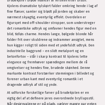
brudekjole i bløde nuancer af fersken eller blush.
Kjolens dramatiske tylskørt falder omkring hende i lag af
fine flæser, samler sig blødt på jorden og skaber en
nærmest skyagtig, eventyrlig effekt. Overdelen er
figursyet med off-shoulder stropper, som understreger
det romantiske udtryk og omfavner hendes figur med en
blid, tidløs charme. Hendes lange, bølgede blonde hår
falder frit over skuldrene og indrammer ansigtet, mens
hun kigger roligt til siden med et yndefuldt udtryk. Den
industrielle baggrund – en slidt metalport og en
betonfortov – står i skarp kontrast til kjolens lette
elegance og fremhæver spændingen mellem de rå
omgivelser og hendes fine, brudede skønhed. Denne
markante kontrast forstærker stemningen i billedet og
forener urban kant med eventyrlig romantik i et
dragende udtryk af stil og ynde.
At udforske forskellige farver på brudekjolen er en
vigtig del af at definere jeres overordnede bryllupsstil.
Når designvalgene er på plads, vælger mange par enten