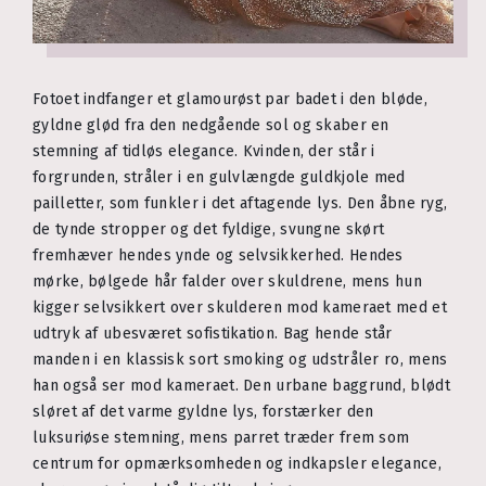
Fotoet indfanger et glamourøst par badet i den bløde,
gyldne glød fra den nedgående sol og skaber en
stemning af tidløs elegance. Kvinden, der står i
forgrunden, stråler i en gulvlængde guldkjole med
pailletter, som funkler i det aftagende lys. Den åbne ryg,
de tynde stropper og det fyldige, svungne skørt
fremhæver hendes ynde og selvsikkerhed. Hendes
mørke, bølgede hår falder over skuldrene, mens hun
kigger selvsikkert over skulderen mod kameraet med et
udtryk af ubesværet sofistikation. Bag hende står
manden i en klassisk sort smoking og udstråler ro, mens
han også ser mod kameraet. Den urbane baggrund, blødt
sløret af det varme gyldne lys, forstærker den
luksuriøse stemning, mens parret træder frem som
centrum for opmærksomheden og indkapsler elegance,