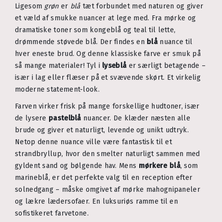
Ligesom
grøn
er
blå
tæt forbundet med naturen og giver
et væld af smukke nuancer at lege med. Fra mørke og
dramatiske toner som kongeblå og teal til lette,
drømmende støvede blå. Der findes en
blå
nuance til
hver eneste brud. Og denne klassiske farve er smuk på
så mange materialer! Tyl i
lyseblå
er særligt betagende –
især i lag eller flæser på et svævende skørt. Et virkelig
moderne statement-look.
Farven virker frisk på mange forskellige hudtoner, især
de lysere
pastelblå
nuancer. De klæder næsten alle
brude og giver et naturligt, levende og unikt udtryk.
Netop denne nuance ville være fantastisk til et
strandbryllup, hvor den smelter naturligt sammen med
gyldent sand og bølgende hav. Mens
mørkere blå
, som
marineblå, er det perfekte valg til en reception efter
solnedgang – måske omgivet af mørke mahognipaneler
og lækre lædersofaer. En luksuriøs ramme til en
sofistikeret farvetone.