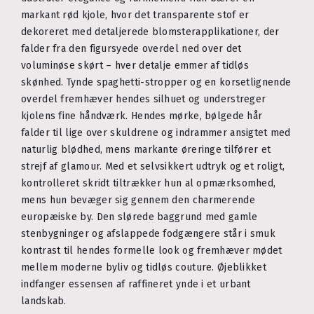
markant rød kjole, hvor det transparente stof er
dekoreret med detaljerede blomsterapplikationer, der
falder fra den figursyede overdel ned over det
voluminøse skørt – hver detalje emmer af tidløs
skønhed. Tynde spaghetti-stropper og en korsetlignende
overdel fremhæver hendes silhuet og understreger
kjolens fine håndværk. Hendes mørke, bølgede hår
falder til lige over skuldrene og indrammer ansigtet med
naturlig blødhed, mens markante øreringe tilfører et
strejf af glamour. Med et selvsikkert udtryk og et roligt,
kontrolleret skridt tiltrækker hun al opmærksomhed,
mens hun bevæger sig gennem den charmerende
europæiske by. Den slørede baggrund med gamle
stenbygninger og afslappede fodgængere står i smuk
kontrast til hendes formelle look og fremhæver mødet
mellem moderne byliv og tidløs couture. Øjeblikket
indfanger essensen af raffineret ynde i et urbant
landskab.