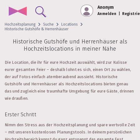
Anonym
Anmelden
|
Registri
Hochzeitsplanung
Suche
Locations
Historische Gutshöfe & Herrenhäuser
Historische Gutshöfe und Herrenhäuser als
Hochzeitslocations in meiner Nähe
Die Location, die ihr für eure Hochzeit auswählt, wird zur Kulisse
eurer gesamten Feier – deshalb lohnt es sich, einen Ort zu wählen,
der auf Fotos einfach atemberaubend aussieht. Historische
Gutshöfe und Herrenhäuser als Hochzeitslocations bieten genau
das und zugleich eine traumhafte Umgebung für eure Gäste, drinnen
wie draußen.
Erster Schritt
Nimm den Stress aus der Hochzeitsplanung und spare wertvolle Zeit
– mit unseren kostenlosen Planungstools. In deinem persönlichen
Hochzeitsbereich kannst du ganz entspannt das gesamte Fest