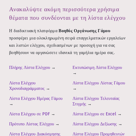
Ανακαλύψτε ακόμη περισσότερα χρήσιμα
θέματα που συνδέονται με τη λίστα ελέγχου
Η διαδικτυακή πλατφόρμα
Βοηθός Οργάνωσης Γάμου
προσφέρει μια ολοκληρωμένη σειρά επαγγελματικών εργαλείων
και λιστών ελέγχου, σχεδιασμένων με προσοχή για να σας
βοηθήσουν να οργανώσετε ιδανικά τη γαμήλια ημέρα σας.
Πλήρης Λίστα Ελέγχου
→
Εκτυπώσιμη Λίστα Ελέγχου
→
Λίστα Ελέγχου
Λίστα Ελέγχου Λίστας Γάμου
Χρονοδιαγράμματος
→
→
Λίστα Ελέγχου Ημέρας Γάμου
Λίστα Ελέγχου Τελευταίας
→
Στιγμής
→
Λίστα Ελέγχου σε PDF
→
Λίστα Ελέγχου σε Excel
→
Πρότυπο Λίστας Ελέγχου
→
Λίστα Ελέγχου Δεξίωσης
→
Λίστα Ελέγχου Διακόσμησης
Λίστα Ελέγχου Προμηθευτών