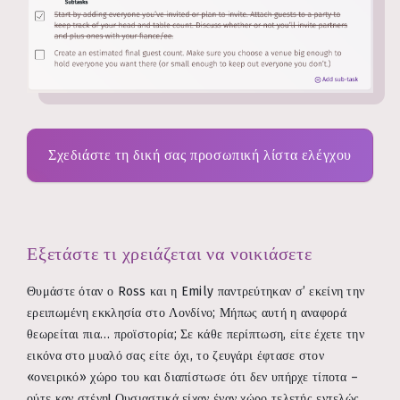
Σχεδιάστε τη δική σας προσωπική λίστα ελέγχου
Εξετάστε τι χρειάζεται να νοικιάσετε
Θυμάστε όταν ο Ross και η Emily παντρεύτηκαν σ’ εκείνη την
ερειπωμένη εκκλησία στο Λονδίνο; Μήπως αυτή η αναφορά
θεωρείται πια… προϊστορία; Σε κάθε περίπτωση, είτε έχετε την
εικόνα στο μυαλό σας είτε όχι, το ζευγάρι έφτασε στον
«ονειρικό» χώρο του και διαπίστωσε ότι δεν υπήρχε τίποτα –
ούτε καν στέγη! Ουσιαστικά είχαν έναν χώρο τελετής εντελώς