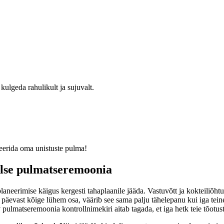
ulgeda rahulikult ja sujuvalt.
eerida oma unistuste pulma!
alse pulmatseremoonia
planeerimise käigus kergesti tahaplaanile jääda. Vastuvõtt ja kokteili
u päevast kõige lühem osa, väärib see sama palju tähelepanu kui iga teine
av pulmatseremoonia kontrollnimekiri aitab tagada, et iga hetk teie tõotu