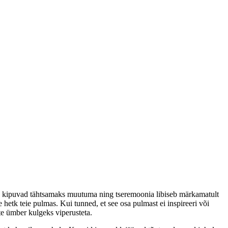
õhtu kipuvad tähtsamaks muutuma ning tseremoonia libiseb märkamatult
 hetk teie pulmas. Kui tunned, et see osa pulmast ei inspireeri või
ste ümber kulgeks viperusteta.