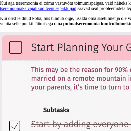
Kui aga tseremoonia ei toimu vastuvõtu toimumispaigas, vaid näiteks kir
tseremooniaks vajalikud teenusepakkujad
saavad seal probleemideta te
Kui oled leidnud koha, mis tundub õige, usalda oma sisetunnet ja ole v
venita selle punkti täitmisega oma
pulmatseremoonia kontrollnimeki