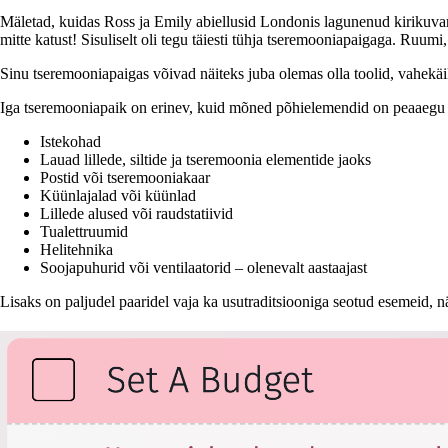
Mäletad, kuidas Ross ja Emily abiellusid Londonis lagunenud kirikuvarem
mitte katust! Sisuliselt oli tegu täiesti tühja tseremooniapaigaga. Ruumi
Sinu tseremooniapaigas võivad näiteks juba olemas olla toolid, vahekäik j
Iga tseremooniapaik on erinev, kuid mõned põhielemendid on peaaegu a
Iste­kohad
Lauad lillede, siltide ja tseremoonia elementide jaoks
Postid või tseremooniakaar
Küünlajalad või küünlad
Lillede alused või raudstatiivid
Tualettruumid
Helitehnika
Soojapuhurid või ventilaatorid – olenevalt aastaajast
Lisaks on paljudel paaridel vaja ka usutraditsiooniga seotud esemeid, 