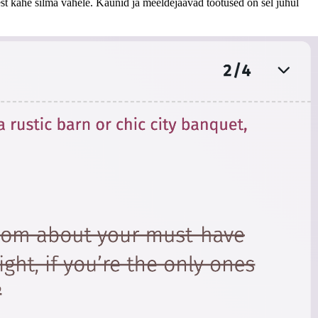
est kahe silma vahele. Kaunid ja meeldejäävad tõotused on sel juhul