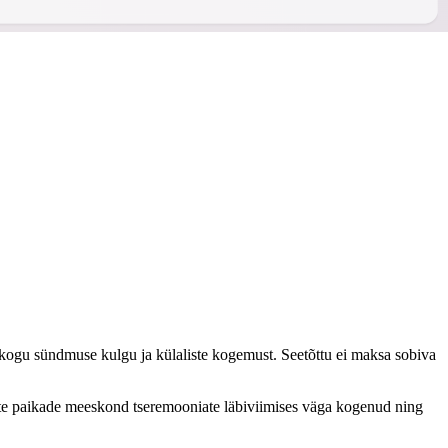
 kogu sündmuse kulgu ja külaliste kogemust. Seetõttu ei maksa sobiva
iste paikade meeskond tseremooniate läbiviimises väga kogenud ning