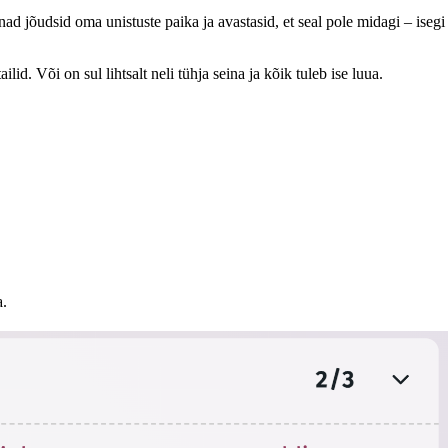
ad jõudsid oma unistuste paika ja avastasid, et seal pole midagi – isegi
id. Või on sul lihtsalt neli tühja seina ja kõik tuleb ise luua.
a.