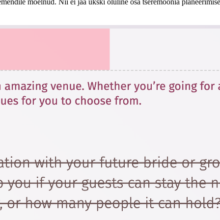
lemendile mõelnud. Nii ei jää ükski oluline osa tseremoonia planeerimis