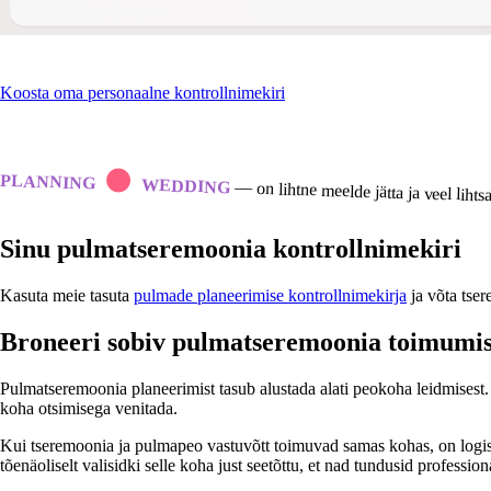
.
Koosta oma personaalne kontrollnimekiri
PLANNING
WEDDING
—
on lihtne meelde jätta ja veel liht
Sinu pulmatseremoonia kontrollnimekiri
Kasuta meie tasuta
pulmade planeerimise kontrollnimekirja
ja võta tser
Broneeri sobiv pulmatseremoonia toimumi
Pulmatseremoonia planeerimist tasub alustada alati peokoha leidmisest
koha otsimisega venitada.
Kui tseremoonia ja pulmapeo vastuvõtt toimuvad samas kohas, on logist
tõenäoliselt valisidki selle koha just seetõttu, et nad tundusid professio