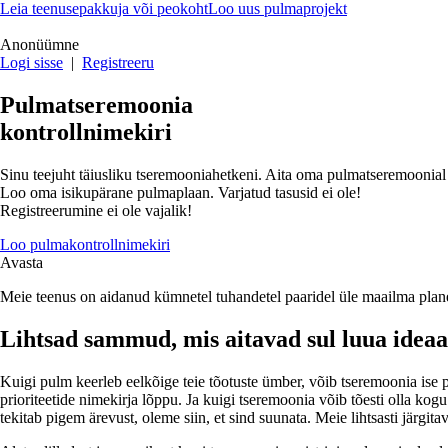
Leia teenusepakkuja või peokoht
Loo uus pulmaprojekt
Anonüümne
Logi sisse
|
Registreeru
Pulmatseremoonia
kontrollnimekiri
Sinu teejuht täiusliku tseremooniahetkeni. Aita oma pulmatseremoonial k
Loo oma isikupärane pulmaplaan. Varjatud tasusid ei ole!
Registreerumine ei ole vajalik!
Loo pulmakontrollnimekiri
Avasta
Meie teenus on aidanud kümnetel tuhandetel paaridel üle maailma plan
Lihtsad sammud, mis aitavad sul luua idea
Kuigi pulm keerleb eelkõige teie tõotuste ümber, võib tseremoonia ise 
prioriteetide nimekirja lõppu. Ja kuigi tseremoonia võib tõesti olla kog
tekitab pigem ärevust, oleme siin, et sind suunata. Meie lihtsasti järgit