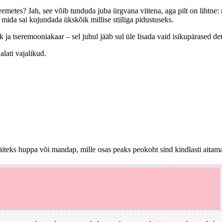
etes? Jah, see võib tunduda juba ürgvana viitena, aga pilt on lihtne: n
, mida sai kujundada ükskõik millise stiiliga pidustuseks.
a tseremooniakaar – sel juhul jääb sul üle lisada vaid isikupärased detail
lati vajalikud.
näiteks huppa või mandap, mille osas peaks peokoht sind kindlasti aitam