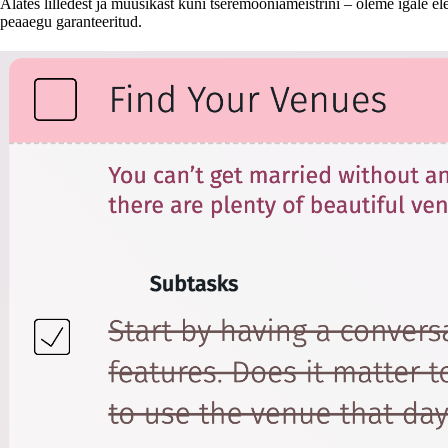
Alates lilledest ja muusikast kuni tseremooniameistrini – oleme igale e
peaaegu garanteeritud.