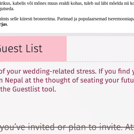
ikus, kabelis või mõnes muus eraldi kohas, tuleb sul läbi mõelda nii ko
gutseda.
almis selle kiiresti broneerima. Parimad ja populaarsemad tseremooniapa
rjas
.