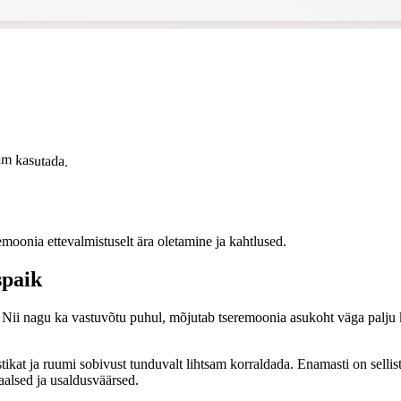
sam kasutada.
emoonia ettevalmistuselt ära oletamine ja kahtlused.
spaik
. Nii nagu ka vastuvõtu puhul, mõjutab tseremoonia asukoht väga palju
ikat ja ruumi sobivust tunduvalt lihtsam korraldada. Enamasti on sell
naalsed ja usaldusväärsed.