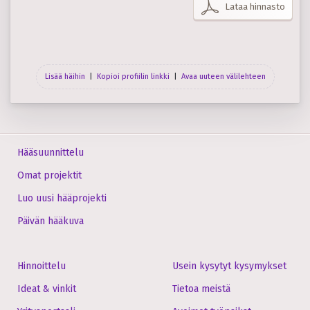
Lataa hinnasto
Lisää häihin
|
Kopioi profiilin linkki
|
Avaa uuteen välilehteen
Hääsuunnittelu
Omat projektit
Luo uusi hääprojekti
Päivän hääkuva
Hinnoittelu
Usein kysytyt kysymykset
Ideat & vinkit
Tietoa meistä