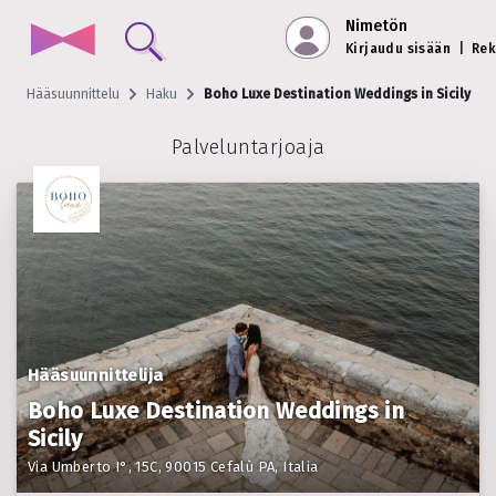
Nimetön
Kirjaudu sisään
|
Rek
Hääsuunnittelu
Haku
Boho Luxe Destination Weddings in Sicily
Palveluntarjoaja
Hääsuunnittelija
Boho Luxe Destination Weddings in
Sicily
Via Umberto I°, 15C, 90015 Cefalù PA, Italia