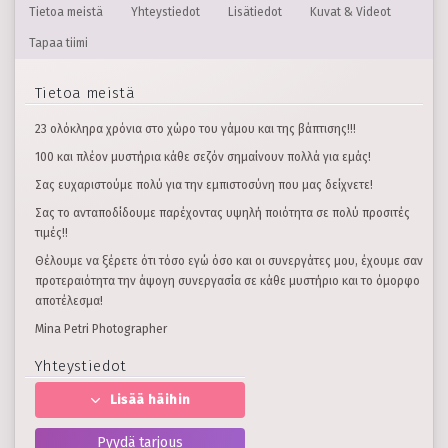
Tietoa meistä
Yhteystiedot
Lisätiedot
Kuvat & Videot
Tapaa tiimi
Tietoa meistä
23 ολόκληρα χρόνια στο χώρο του γάμου και της βάπτισης!!!
100 και πλέον μυστήρια κάθε σεζόν σημαίνουν πολλά για εμάς!
Σας ευχαριστούμε πολύ για την εμπιστοσύνη που μας δείχνετε!
Σας το ανταποδίδουμε παρέχοντας υψηλή ποιότητα σε πολύ προσιτές
τιμές!!
Θέλουμε να ξέρετε ότι τόσο εγώ όσο και οι συνεργάτες μου, έχουμε σαν
προτεραιότητα την άψογη συνεργασία σε κάθε μυστήριο και το όμορφο
αποτέλεσμα!
Μina Petri Photographer
Yhteystiedot
Lisää häihin
Pyydä tarjous