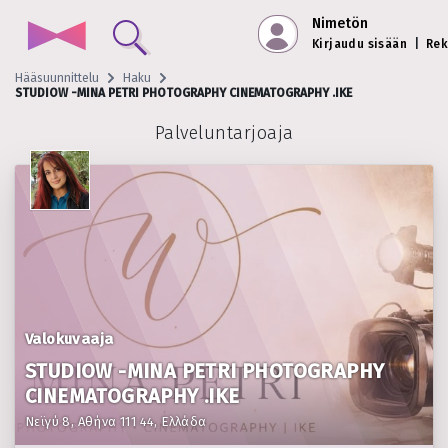
Nimetön
Kirjaudu sisään
|
Rek
Hääsuunnittelu
Haku
STUDIOW -MINA PETRI PHOTOGRAPHY CINEMATOGRAPHY .IKE
Palveluntarjoaja
Valokuvaaja
STUDIOW -MINA PETRI PHOTOGRAPHY
CINEMATOGRAPHY .IKE
Νεϊγύ 8, Αθήνα 111 44, Ελλάδα